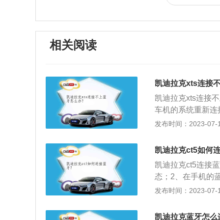
相关阅读
凯迪拉克xts连接
凯迪拉克xts连
车机的系统重新连
话，十分的方便。
发布时间：2023-07-17
别为5131mm、1
一款2.0升涡轮增
凯迪拉克ct5如何
匹配的是6at变速
凯迪拉克ct5连
态；2、在手机的
配对密码输入到手
发布时间：2023-07-17
一般连接后能在屏
级别车，其搭载的发动
凯迪拉克蓝牙怎么