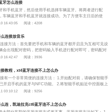
据线不仅可以充电，还可以传输数据。后期购买的线大多数只
载蓝牙怎么连接
能差。车辆信号被屏蔽、干扰、无法搜索、匹配。汽车，无线
据传输功能。使用这种线连接手机是没有任何反应的。
牙和手机蓝牙，然后使用手机选择车辆蓝牙。将两者进行配
其他电子设备的干扰。多媒体系统出现故障，连接设备过多，系
，车辆蓝牙和手机蓝牙就连接成功。为了方便车主日后的使
处理：确认支持多媒体版本。过低请进行升级。关掉所有不必
机上将车载蓝牙设置为自动连接。之所以要将车载蓝牙设置为
 16:43:05
阅读：4208
将所有记录清除为0，并恢复为原来的设置。重启两台设备并
方便车主下次使用设置为自动连接之后，车主只需要保持手机
方法均无效，请到专业维修单位进行检测。
车之后车辆蓝牙与手机蓝牙机会自动连接。车主可以使用手机
怎么连接放音乐
音乐，音乐将通过车上的音响播放，凯迪拉克CT4上设置有大量
蓝牙连接方法：首先要把手机和车辆的蓝牙都开启且为互相可见设
手机上有来电时，车主可以通过方向盘上的接听键来接听电
辆会出现配对密码，把密码输入手机进行配对即可，密码配对
的是，蓝牙功能虽然能够让车主的双手正常操纵车辆，但是在
牙成功，最后手机选择播放的音源就能通过车辆蓝牙来进行播
 16:42:47
阅读：3936
，车主的注意力已经被分散，此时车主应该降速，小心行驶。
4是凯迪拉克品牌发售的一款中小型豪华SUV车型。面对全球对紧
凯迪拉克品牌把xt4这款车型推向了全国。凯迪拉克xt4在外
连接教程，xt4蓝牙连接不上怎么办
盾牌”的造型，并且格栅上运用的装饰是矩阵式镀铬形状的，即
连接有一个非常简便的连接方法： 1.开始配对前，请确保智能手
V但但依旧能够显现出了沉稳大气的美式豪华高档的的视觉冲击
已开启手机的蓝牙与NFC功能。 2.将智能手机贴近中控面板上
人带来了另一番的酷炫感。在内饰上，运用了充足的材料，整
。如下图。 3.一旦配对开始，在智能手机和信息娱乐显示屏上会
 03:10:12
阅读：9256
格。
在手机端确认信息进行配对。 其他连接方法： 1.开始配对前，
上的蓝牙功能。触按主页上或显示屏底部快捷启动栏上的“电
怎么连，凯迪拉克ct6蓝牙连不上怎么办
，进入电话主页，如果未连接任何移动设备，则电话主页将会显
极大部分车型的蓝牙连接方式差不离，蓝牙连接方法如下： 1.