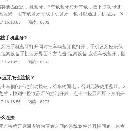
挡手自一体变速箱，最高车速可达到每小时240km。
启将要匹配的手机蓝牙。2车载蓝牙打开车载，按下多功能键，
出蓝光。用车载蓝牙寻找手机蓝牙，也可以通过手机搜素。3
功后会显示当前设备名称，按下“是”或“确定”键即可对接。连接
 16:18:55
阅读：8602
按下“是”键。
连接手机蓝牙?
蓝牙把手机蓝牙打开同时把车辆蓝牙也打开，手机蓝牙应该保
机搜索设备手机蓝牙界面下方点击“搜索设备”发现车载蓝牙，随
备连接。3进行配对输入密码点击车载蓝牙进行配对，需要输
 16:18:55
阅读：8552
码。4连接成功配对码输入无误就能连接上蓝牙。5自动连接在
选择“自动连接”功能，就可以实现自动连接。
rx蓝牙怎么连接？
点击车辆的一键启动按钮，给车辆通电，否则无法使用蓝牙。2
之后，找到中控液晶屏的控制开关，点击中控显示屏下方的开
示屏打开。3打开汽车蓝牙第三步，点击汽车中控屏上的媒体
 16:18:55
阅读：8273
蓝牙。4点击方向盘右侧按钮最后，点击车辆多功能方向盘右
连接蓝牙电话。
怎么连接
牙连接断开原因多数为两者之间的系统软件兼容性问题，或者