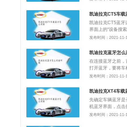
年11月18日正式
m，宽度是1883m
凯迪拉克CT5车
直列四缸发动机，最
凯迪拉克CT5蓝牙
排放标准的，搭配
界面上的“设备搜
对。4.配对码输
发布时间：2021-11-10
功率、信号等。手
功能为手机自动识
凯迪拉克蓝牙怎么
手放在方向盘上控
在连接蓝牙之前，
话。
打开蓝牙，要将车
搜索附近的蓝牙设
发布时间：2021-11-10
需要将音源选择成
上一个很重要的功
凯迪拉克XT4车
接后可以使用车机
先确定车辆蓝牙是
能，就需要使用carl
机蓝牙界面，点击
arplay可以让
对口令，将配对口
发布时间：2021-11-10
乐，接打电话，发送短
后，可在屏幕右上
接车机需要使用数
接”功能，以后可