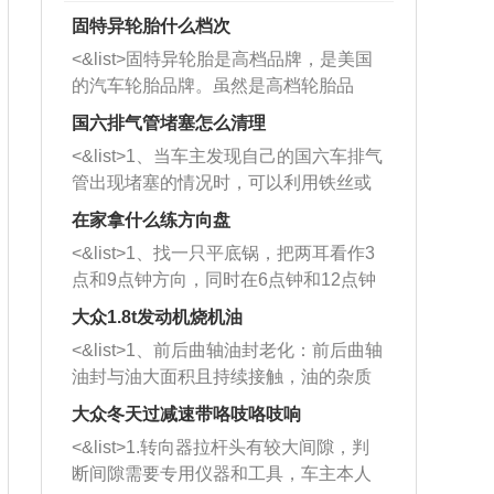
固特异轮胎什么档次
<&list>固特异轮胎是高档品牌，是美国
的汽车轮胎品牌。虽然是高档轮胎品
牌，但是中高低端的轮胎都有生产，这
国六排气管堵塞怎么清理
也是为了更好的开拓市场。
<&list>1、当车主发现自己的国六车排气
管出现堵塞的情况时，可以利用铁丝或
者是细棍，直接将杂物给取出来，如果
在家拿什么练方向盘
堵塞情况比较严重，也可以采取应急措
<&list>1、找一只平底锅，把两耳看作3
施。 <&list>2、直接利用木棍将所有的
点和9点钟方向，同时在6点钟和12点钟
杂物推到排气管里面的位置处，然后将
方向做一个标记。 <&list>2、双手握住
三元催化器拆解开，就可以将堵塞的东
大众1.8t发动机烧机油
平底锅两耳，然后往左打半圈、一圈、
西取出来。但如果是因为积碳过多引起
<&list>1、前后曲轴油封老化：前后曲轴
一圈半的练习，往右同样也要打相同的
的堵塞，就需要将三元催化器泡在草酸
油封与油大面积且持续接触，油的杂质
圈数。 <&list>3、最后强调要反复练
中进行清洗。 <&list>3、也可以利用清
和发动机内持续温度变化使其密封效果
习，这样就可以形成肌肉记忆，在真实
大众冬天过减速带咯吱咯吱响
洗剂对堵塞的情况得到解决，将清洗剂
逐渐减弱，导致渗油或漏油。<&list>2、
驾驶车辆时，不需要记忆也能打好方
放在燃油箱中，与燃油混合后，车辆启
<&list>1.转向器拉杆头有较大间隙，判
活塞间隙过大：积碳会使活塞环与缸体
向。
动时，就可以和汽油一起进入到燃烧
断间隙需要专用仪器和工具，车主本人
的间隙扩大，导致机油流入燃烧室中，