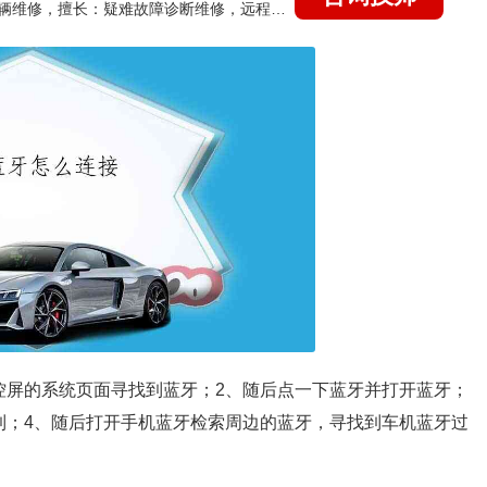
国家认证的汽车维修技师，15年德美日等各系车辆维修，擅长：疑难故障诊断维修，远程维修技术指导
控屏的系统页面寻找到蓝牙；2、随后点一下蓝牙并打开蓝牙；
到；4、随后打开手机蓝牙检索周边的蓝牙，寻找到车机蓝牙过