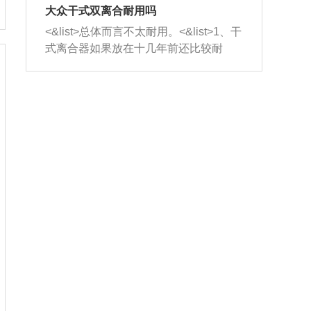
室，最后形成废气排出，就可以让三元
无法制作，需要将车辆送到修理厂或4s
造成烧机油。<&list>3、机油粘度。使用
大众干式双离合耐用吗
催化器得到清洗，排气管堵塞的情况就
店；<&list>2.车辆半轴套管防尘罩破
机油粘度过小的话，同样会有烧机油现
<&list>总体而言不太耐用。<&list>1、干
能够得到解决。
裂，破裂后会出现漏油现象，使半轴磨
象，机油粘度过小具有很好的流动性，
式离合器如果放在十几年前还比较耐
损严重，磨损的半轴容易损坏，产生异
容易窜入到气缸内，参与燃烧。<&list>
用，但是由于现在的汽车发动机动力输
响；<&list>3.稳定器的转向胶套和球头
4、机油量。机油量过多，机油压力过
出越来越高，使得干式离合器散热不足
老化，一般是使用时间过长造成的。解
大，会将部分机油压入气缸内，也会出
的缺陷也逐渐暴露出来。<&list>2、由于
决方法是更换新的质量好的转向橡胶套
现烧机油。<&list>5、机油滤清器堵塞：
干式双离合的工作环境暴露在空气中，
和球头。
会导致进气不畅，使进气压力下降，形
而离合器的散热也是通离合器罩上面的
成负压，使机油在负压的情况下吸入燃
几个小孔来进行散热。但是在行驶过程
烧室引起烧机油。<&list>6、正时齿轮或
中变速箱需要换挡，就不得不使得离合
链条磨损：正时齿轮或链条的磨损会引
器频繁工作。<&list>3、长时间的低速行
起气阀和曲轴的正时不同步。由于轮齿
驶以及过于频繁的启停，导致离合器的
或链条磨损产生的过量侧隙，使得发动
温度不断升高，而低速行驶时空气流动
机的调节无法实现：前一圈的正时和下
效率不高，无法将离合器中的热量有效
一圈可能就不一样。当气阀和活塞的运
的带走，导致离合器内部的温度不断升
动不同步时，会造成过大的机油消耗。
高，加速离合器的磨损。
解决方法：更换正时齿轮或链条。<&list
>7、内垫圈、进风口破裂：新的发动机
设计中，经常采用各种由金属和其他材