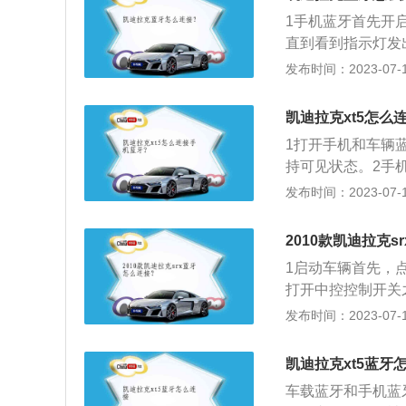
力l4发动机和10
1手机蓝牙首先开
直到看到指示灯发
搜索并连接搜索成
发布时间：2023-07-17
设备后，输入密码，
凯迪拉克xt5怎么
1打开手机和车辆
持可见状态。2手
后点击车载蓝牙准
发布时间：2023-07-17
入车机上的配对密
车载蓝牙设置界面
2010款凯迪拉克s
1启动车辆首先，
打开中控控制开关
关按键，将中控显
发布时间：2023-07-17
菜单，找到并打开
侧的按钮，就可以
凯迪拉克xt5蓝牙
车载蓝牙和手机蓝