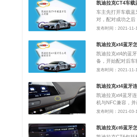
装数据线，这种数
凯迪拉克CT4车
统不兼容，蓝牙性
有充电功能没有数
车主先打开车载蓝
电，汽车DVD和
对，配对成功之后
统代码容易混淆。
用，车主可以在手
发布时间：2021-11-10
要的电子产品。将
自动连接，是为了
重新连接。若以上
蓝牙打开，然后上
凯迪拉克xt4蓝牙
上的APP来播放
凯迪拉克xt4的
的麦克风，所以当
备，开始配对后车
话。车主需要注意
无误的话则连接蓝
发布时间：2021-11-10
接听电话的过程中
放。凯迪拉克xt
凑豪华车型的需求，
凯迪拉克xt4蓝牙
观上大胆运用了“
凯迪拉克xt4蓝牙
使为紧凑型的SU
机与NFC兼容，并
感，凌厉的线条给
的NFC图标位置
发布时间：2021-03-11
体主要为美式的风
弹出六位码信息，
请确保已启用手机
凯迪拉克ct6蓝牙
话”应用程序图标
凯迪拉克CT6包括