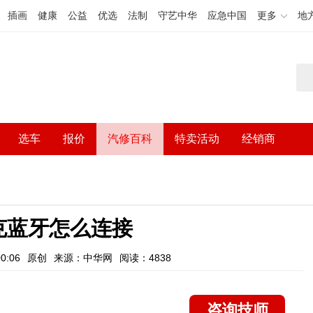
插画
健康
公益
优选
法制
守艺中华
应急中国
更多
地
选车
报价
汽修百科
特卖活动
经销商
克蓝牙怎么连接
0:06
原创
来源：中华网
阅读：4838
咨询技师