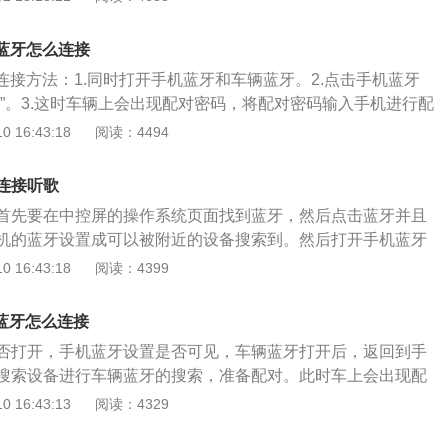
上市的，总共有风尚版和运动版两种车型。车子的长度是4924m
m，高度是1445mm，轴距是2947mm，搭载的是2.0T的可变缸
载蓝牙怎么连接
大功率是241马力，峰值扭矩是350牛·米，而且是满足国六
连接方法：1.同时打开手机蓝牙和车辆蓝牙。2.点击手机蓝牙
10速手自一体变速箱。
索”。3.这时车辆上会出现配对密码，将配对密码输入手机进行配
入正确后，可以连接蓝牙，一般连接后，在屏幕右上角显示手机
 16:43:18
阅读：4494
机设置自动连接后，下次使用车时蓝牙会自动配对。车内蓝牙
别，不需要线缆或电话托架就能保持在线。不碰手机，甚至把
连接听歌
制手机，通过语音指令来回电。使用者可以在汽车上用声音通
首先要在中控屏的操作系统页面找到蓝牙，然后点击蓝牙并且
机的蓝牙设置成可以被附近的设备搜索到。然后打开手机蓝牙
备，找到车机蓝牙之后点击配对就可以了。在使用蓝牙听歌时
 16:43:18
阅读：4399
蓝牙，否则汽车音响是不会播放手机中的音乐的。蓝牙是车机
能，蓝牙可以让手机无线连接车机。使用蓝牙将手机与车机连
载蓝牙怎么连接
接打电话，可以播放手机中的音乐。如果自己还想实现更多功
否打开，手机蓝牙设置是否可见，车辆蓝牙打开后，返回到手
ife和carplay连接手机了。carlife可以让安卓手机连接车机，c
搜索设备进行车辆蓝牙的搜索，准备配对。此时车上会出现配
iphone连接车机。使用这两种系统连接车机后，可以导航，听音
令输入手机。匹配码输入正确后，即可连接蓝牙，一般连接
 16:43:13
阅读：4329
信，使用语音助手控制车机。但是使用carlife或carplay连
角显示手机功率、信号等。选择汽车蓝牙设置界面上的“自动连
据线，这两种系统不能无线连接。建议大家使用手机附送的原
以自动连接。蓝牙连接中断的原因：车载多媒体和手机之间的系