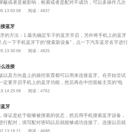
屏蔽或者是被影响，检索或者是配对不成功，可以多操作几次
先将车载蓝牙和手机蓝牙都开启。搜索设备在手机蓝牙页面下
 13:50:08
阅读：4837
备”，看到车载蓝牙并点一下连接。配对点一下配对，输入配对
可以连接成功了。
连接蓝牙
接蓝牙的方法：1.最先确定车子的蓝牙开启，另外将手机上的蓝牙
2.点一下手机蓝牙下的“搜索新设备”，点一下汽车蓝牙名字进行
要密码，密码会提示在车上，输进手机后按匹配键；4.假如匹配
 13:30:06
阅读：4825
可以连接到蓝牙。通常连接后，可以在屏幕右上角提示手机的
息。手机设置为自行连接后，下一次用车时蓝牙会自行匹配。
怎么连接
处，会让车主免去拿手接电话的麻烦，降低交通安全事故出现
版以及方向盘上的操控装置都可以用来连接蓝牙。在开始尝试
有常常打电话长时间聊天儿的习惯，那么必定会有这样的经
一定要开启手机上的蓝牙功能，然后再在中控面板主页的“电
耳朵讲话，时间长了不但手合脖子会觉得疲劳。而车载蓝牙有
进入电话程序，如果在此前并没有连接任何移动设备，则主页上
 14:25:08
阅读：4762
戴上蓝牙耳机，将手机的蓝牙开启，无论是将手机放到公文包
”这一选项，点击这一选项之后，进入“添加电话”，正式开始连
车的座椅上，一切电话都能轻轻松松接听。
，从手机的蓝牙设置列表中选择车辆名称，车辆名称一般在中
连蓝牙
为英文字母，找到后点击，然后按照中控屏幕的提示进行操
，保证是处于能够被搜索的状态，然后用手机搜索蓝牙设备，
进行配对，填写配对密码以后就能够成功连接了。连接以后就
音乐。凯迪拉克CT5是凯迪拉克旗下的一款中型车，是在2019
 13:18:21
阅读：4688