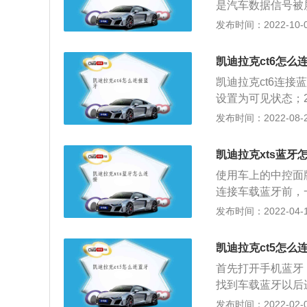
是汽车数据信号被
试试。打开蓝牙首
发布时间：2022-10-05
方点一下“搜索设
密码，密码正确就
凯迪拉克ct6怎么
凯迪拉克ct6连
设置为可见状态；
连接；3.匹配需
发布时间：2022-08-26
代码输进准确，即
用电量、讯号等信
凯迪拉克xts蓝牙
应用车载蓝牙的益
使用车上的中控面
率外。假如大伙儿
连接车载蓝牙前，
验：手拿电话贴紧
话”应用程序图标
发布时间：2022-04-18
个优势，只需要佩
会显示“连接电话
内、衣兜里或是汽
接，然后打开手机
凯迪拉克ct5怎么
控屏幕上有显示，
首先打开手机蓝牙
作。
找到车载蓝牙以后
能够使用导航以及
发布时间：2022-02-02