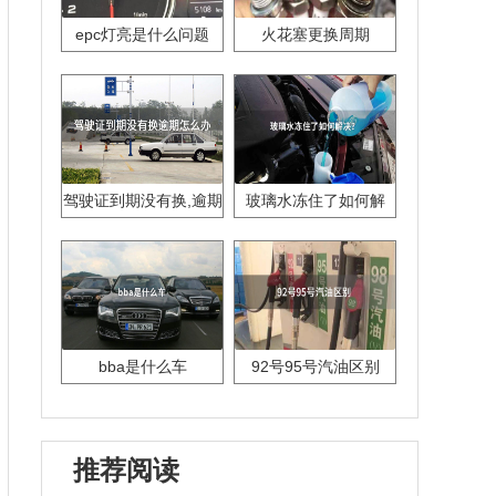
epc灯亮是什么问题
火花塞更换周期
驾驶证到期没有换,逾期
玻璃水冻住了如何解
怎么办??
决？
bba是什么车
92号95号汽油区别
推荐阅读