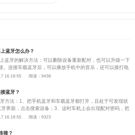
不上蓝牙怎么办？
接不上蓝牙的解决方法：可以删除设备重新配对，也可以升级一下
接。连接车载蓝牙后，可以播放手机中的音乐，还可以接打电
凯迪拉克xts是凯迪拉克旗下的一款中大型轿车，车身长宽高分
 16:18:55
阅读：9438
852mm、1501mm，轴距为2837mm。凯迪拉克xts全系使用了
压发动机，有269马力的最大功率和353牛米的最大扭矩，与之
连接蓝牙？
箱。
接蓝牙方法：1、把手机蓝牙和车载蓝牙都打开，且处于可发现状
蓝牙界面，点击搜索设备；3、这时车机上会出现配对密码，把
机上进行配对；4、配对码输入无误的话就能连接上蓝牙了，
 16:18:55
阅读：9323
幕右上方显示手机电量、信号等信息。凯迪拉克ct5是一款中型
机最大功率为174kw，最大扭矩为350nm，采用2.0t237马
连接？