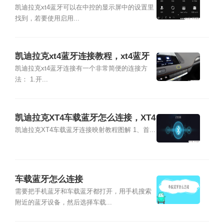
蓝牙
凯迪拉克xt4蓝牙可以在中控的显示屏中的设置里
找到，若要使用启用...
凯迪拉克xt4蓝牙连接教程，xt4蓝牙
连接不上怎么办
凯迪拉克xt4蓝牙连接有一个非常简便的连接方
法： 1.开...
凯迪拉克XT4车载蓝牙怎么连接，XT4
手机互联映射教程
凯迪拉克XT4车载蓝牙连接映射教程图解 1、首...
车载蓝牙怎么连接
需要把手机蓝牙和车载蓝牙都打开，用手机搜索
附近的蓝牙设备，然后选择车载...