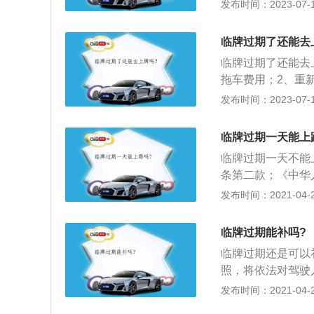
继续申请临时牌照
发布时间：2023-07-17
准予机动车临时上
车辆在未正式落户
临牌过期了还能去
交的资料是：1、
临牌过期了还能去
国产机动车的整车
拖车费用；2、重
动机号码拓印模。
作人员能否帮忙代
发布时间：2023-07-17
牌有效期一般是1
质机动车号牌，称
临牌过期一天能上
部门发放的临时车
临牌过期一天不能
政辖区临时号牌、
条第二款；《中华
定，对驾驶员进行
发布时间：2021-04-26
记分分值》机动车
车未悬挂机动车号
临牌过期能补吗?
3、《中华人民共
临牌过期还是可以
悬挂机动车号牌，
照，将依法对驾驶
理，如果临时牌照
发布时间：2021-04-26
快办理正式牌照或