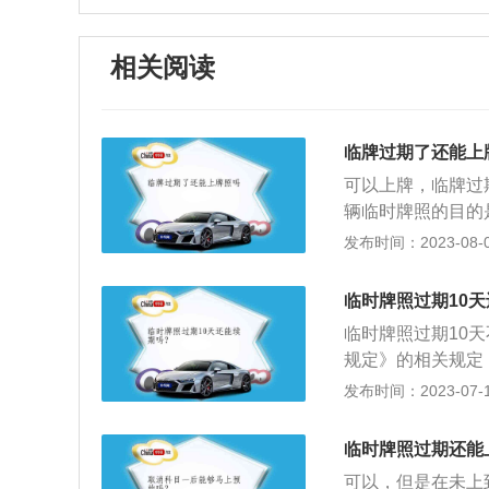
相关阅读
临牌过期了还能上
可以上牌，临牌过
辆临时牌照的目的
的车都可以申领到
发布时间：2023-08-05
好正式牌照。下面
根据《机动车登记
临时牌照过期10
交以下证明、凭证
临时牌照过期10
任强制保险凭证；
规定》的相关规定
交机动车整车出厂
号牌，每次不超过
发布时间：2023-07-17
二项规定情形的，
需要的资料：办理
者进口机动车进口
单(副本)及车辆
机动车制造厂出具
临时牌照过期还能
类：天蓝底纹黑字
六条第四项规定情
可以，但是在未上