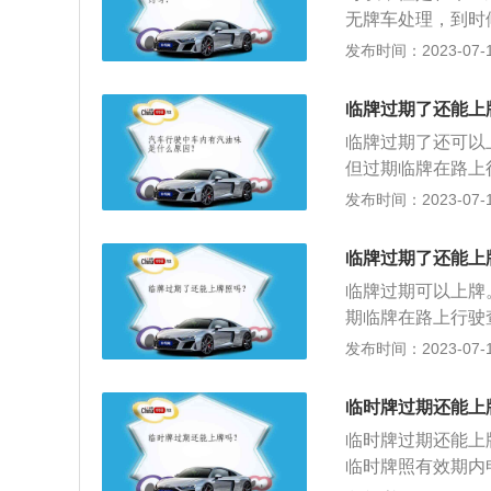
黄底纹黑字黑框线
明或者机动车制造
无牌车处理，到时
车的临牌以外，其
日内，审查提交的
己的新车上牌照，
发布时间：2023-07-17
临牌差不多，但通常
形，需要临时上道
尚未取得正式牌照
第四十六条第四项
动车的牌照其实存
临牌过期了还能上
于第四十六条第五
外还有什么军车牌
因号牌制作的原因
临牌过期了还可以
享有外交权。临时
不超过十五日的临
但过期临牌在路上
当地车管所申领临
机动车所有人需要
超过15天，车主
发布时间：2023-07-17
申领临时号牌;2
不得超过三次。属
规定：1、《道路
以便驶回本地;3
驶车号牌。临时行
公安机关交通管理
地申领临时号牌，
临牌过期了还能上
期。机动车办理登
十条的规定，处以罚
驶往外地时，需到
临牌过期可以上牌
车号牌作废，不得
叫拖车。不过费用
临时试用。
期临牌在路上行驶
了，那么就只有叫
牌照。临时牌照有
5天，车主应及时
发布时间：2023-07-17
天没能拿到正式牌
如果临时牌照过期
定：1、《道路交
也只有这种办法才
法，不过临时牌照
安机关交通管理部
照上有标明有效期
临时牌过期还能上
条的规定，处以罚
一旦上路将会面临
临时牌过期还能上
以车主一定要留意
无号牌、无行驶证
临时牌照有效期内
车罚款，不同地区
动车，处一万元罚