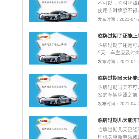
不可以，临时牌照
部门许可进口的；
使用临时牌照不得
数据不符的；6、
行政辖区内临时号
发布时间：2021-04-26
的；8、其他不符
号牌等4种类型。
牌照。如果过期后
临牌过期了还能上
2、交警部门提醒
临牌过期了还是可
有一套严格的规定
5天，车主应及时
责任强制保险凭证
只能再去办一张，
发布时间：2021-04-26
3、上述材料齐全
如果三次办理的机
注册登记，因为车
理三次延期，也就
一样要受罚。
临牌过期当天还能
地区，否则将按照
临牌过期当天不可以
样，车主凭身份证
发的车辆牌照之前
相关证件的复印件
上道路行驶的纸质机
发布时间：2021-04-26
辆行驶起止地点和
于买了新车之后，
节假日顺延。
上路必须使用临时
临牌过期几天能开
临时号牌即作废。
临牌过期几天已经
理机关重新申领或