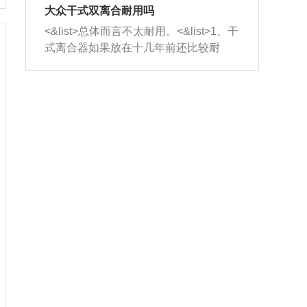
室，最后形成废气排出，就可以让三元
无法制作，需要将车辆送到修理厂或4s
造成烧机油。<&list>3、机油粘度。使用
大众干式双离合耐用吗
催化器得到清洗，排气管堵塞的情况就
店；<&list>2.车辆半轴套管防尘罩破
机油粘度过小的话，同样会有烧机油现
<&list>总体而言不太耐用。<&list>1、干
能够得到解决。
裂，破裂后会出现漏油现象，使半轴磨
象，机油粘度过小具有很好的流动性，
式离合器如果放在十几年前还比较耐
损严重，磨损的半轴容易损坏，产生异
容易窜入到气缸内，参与燃烧。<&list>
用，但是由于现在的汽车发动机动力输
响；<&list>3.稳定器的转向胶套和球头
4、机油量。机油量过多，机油压力过
出越来越高，使得干式离合器散热不足
老化，一般是使用时间过长造成的。解
大，会将部分机油压入气缸内，也会出
的缺陷也逐渐暴露出来。<&list>2、由于
决方法是更换新的质量好的转向橡胶套
现烧机油。<&list>5、机油滤清器堵塞：
干式双离合的工作环境暴露在空气中，
和球头。
会导致进气不畅，使进气压力下降，形
而离合器的散热也是通离合器罩上面的
成负压，使机油在负压的情况下吸入燃
几个小孔来进行散热。但是在行驶过程
烧室引起烧机油。<&list>6、正时齿轮或
中变速箱需要换挡，就不得不使得离合
链条磨损：正时齿轮或链条的磨损会引
器频繁工作。<&list>3、长时间的低速行
起气阀和曲轴的正时不同步。由于轮齿
驶以及过于频繁的启停，导致离合器的
或链条磨损产生的过量侧隙，使得发动
温度不断升高，而低速行驶时空气流动
机的调节无法实现：前一圈的正时和下
效率不高，无法将离合器中的热量有效
一圈可能就不一样。当气阀和活塞的运
的带走，导致离合器内部的温度不断升
动不同步时，会造成过大的机油消耗。
高，加速离合器的磨损。
解决方法：更换正时齿轮或链条。<&list
>7、内垫圈、进风口破裂：新的发动机
设计中，经常采用各种由金属和其他材