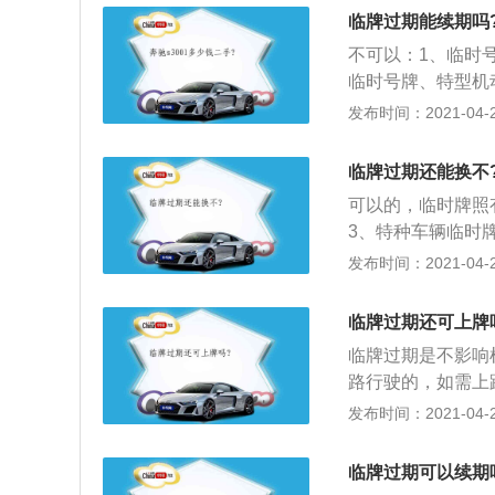
可能都是依法处罚
临牌过期能续期吗
下来，要么就是重
不可以：1、临时
3、同样临时牌照
临时号牌、特型机
可以肆意妄为，或
每辆车最多可以申
发布时间：2021-04-26
可以清清楚楚拍到
罚款200元、扣
能面临处罚。临时
临牌过期还能换不
身份证明、机动车
可以的，临时牌照
口机动车进口凭证
3、特种车辆临时
号，在公安交管平
发布时间：2021-04-26
通违法行为被电子
临牌过期还可上牌
临牌过期是不影响
路行驶的，如需上
条有下列情形之一
发布时间：2021-04-26
无效的；2、机动
与身份证明不符的
临牌过期可以续期
动车未经国家机动