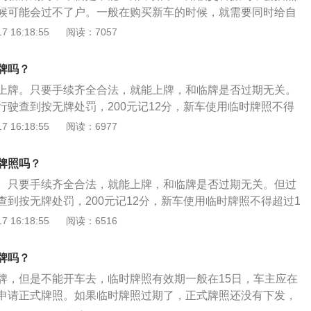
的，可以跨市行驶使用，也就是异地临时牌照；除了普通家用
厂出具的安全技术检验证明。车辆管理所应当自受理之日起一
候可能会过不了户。一般在购买新车的时候，就需要同时给自
实还有试验用机动车以及特型机动车临时牌照，其外观与普通
证明、凭证，属于第四十六条第一项、第二项、第三项规定情
相当于是取得了机动车的身份证，那么才允许上路驾驶。而在
 16:18:55
阅读：7057
会有个“试”或者“特”的文字标识。
路行驶的，核发有效期不超过三十日的临时行驶车号牌。属于
之前，如果需要开车上路，也可以申请办理临时牌照。针对机
规定情形的，核发有效期不超过六个月的临时行驶车号牌。属
在很多比较特殊的类型，而临时牌照就属于其中一种，除此之
牌吗？
项规定情形的，核发有效期不超过九十日的临时行驶车号牌。
、武警车牌等等。而带有“使“字的则为使馆车牌，这类车辆是
，无法在规定时限内核发号牌的，车辆管理所应当核发有效期
上牌。只要手续齐全合法，就能上牌，和临牌是否过期无关。
号牌的使用带有时限性和区域性。符合下列条件之一者，可向
时行驶车号牌。对属于第四十六条第一项、第二项规定情形，
行驶查到按无牌处罚，200元记12分，新车使用临时牌照不得
时号牌：1、从车辆购买地驶回使用地时，需在购买地车管所
多次申领临时行驶车号牌的，车辆管理所核发临时行驶车号牌
应及时向车辆管理机关申请使用正式牌照。关于汽车牌照的相关
 16:18:55
阅读：6977
、车辆转籍，已缴正式号牌时，需在当地车管所申领临时号牌，
于第四十六条第三项规定情形的，车辆管理所核发一次临时行
交通安全法》规定，上道路行驶的机动车未悬挂机动车号牌，
、在本地区未申领正式号牌的新车，需驶往外地改装时，需在本
驶车号牌有效期不得超过机动车交通事故责任强制保险有效
部门应当扣留机动车，通知当事人提供相应的牌证并依据第九
改装完毕，在当地申领临时号牌驶回原地区;4、在本地购车要
牌照吗？
记后，机动车所有人收到机动车号牌之日起三日后，临时行驶
款200元，记12分的处罚。2、临牌过期了上牌方法。（1）
本地申领临时号牌驶往外地;反之相同。5、尚未固定车籍需要
。只要手续齐全合法，就能上牌，和临牌是否过期无关。但过
继续使用。2、把车辆拖到车管所上牌。如果三次临牌都用完
成本会有点高，所以并不推荐这种方法；（2）重新申请临时
查到按无牌处罚，200元记12分，新车使用临时牌照不得超过1
拖车这一种办法了，把车辆拖到车管所办理上牌手续，如果当
效期一般在15日，车主应在临时牌照有效期内申请正式牌照，
向车辆管理机关申请使用正式牌照。关于汽车牌照的相关规
 16:18:55
阅读：6516
照，那么还要把车再拖回家里。虽然这种做法的费用较高，但
，正式牌照还没有下发，继续申请临时牌照是成本最低的方
通安全法》规定，上道路行驶的机动车未悬挂机动车号牌，公
能上牌了，所以大家在买车前一定要预留出宽裕的上牌时间。
最多申请次数为三次。3、临时牌照过期上路的惩罚。临时牌
门应当扣留机动车，通知当事人提供相应的牌证并依据第九十
限，所以车主一定要留意期限，不要抱着侥幸心理驾车上路，
牌吗？
款200元，记12分的处罚。2、临时牌照上有标明有效期限，所
扣分扣车罚款，不同地区处理方式不一样，例如深圳地区驾驶
牌，但是不能开车去，临时牌照有效期一般在15日，车主应在
期限，不要抱着侥幸心理驾车上路，一旦上路将会面临扣分扣
或者未取得临时通行牌证的机动车上道路行驶，将处以扣留机
申请正式牌照。如果临时牌照过期了，正式牌照还没有下发，
处理方式不一样。
款，并处暂扣机动车驾驶证六个月。