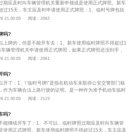
过期应及时向车辆管理机关重新申领或是使用正式牌照。新车
5、机动车的有关技术数据与国家机动车产品主管部门公告的
超过15天，车主应及时申请使用正式牌照：1、临时号牌包括
机动车达到国家规定的强制报废标准的；7、机动车属于被盗抢
牌、跨行政辖区临时号牌、试验用临时号牌、特型机动车临时
 21:30:05
阅读：2062
合法律、行政法规规定的情形。
临时牌照过期必须及时重新申请，每辆车最多可以申领3次临时
继续使用，将会面临暂扣车辆、罚款200元、扣12分的处罚；
牌吗?
，临时牌照摆放不规范或过期皆可能面临处罚。临时号牌发放
以上牌的，但是不能开车去：1、新车使用临时牌照不得超过1
和流程，需要提供机动车所有人的身份证明、机动车交通事故
向车辆管理机关申请使用正式牌照，如果正式牌照还没到手，
、机动车整车出厂合格证明或者进口机动车进口凭证等材料；
每辆车最多能办理3张临时牌照，即为最长期限不超过45天，
 21:30:05
阅读：2061
以后，车管所会凭借车辆的车架号，在公安交管平台的系统内
会都用了就只能等待正式车牌下来了；2、本地临牌共可以办
架号是唯一的，因此如果发生交通违法行为被电子警察拍摄，
是21天的使用期限，在此期间只能在本市内行驶，不能驶出该
开吗?
无号牌车辆处理。临时车牌有效期延长手续与初次申请临牌一
开了：1、\"临时号牌\"是指在机动车未取得公安交警部门核
明、车辆购买发票、新车合格证、交强险凭证、或进口凭证及
，作为车辆合法上路行驶的证明。是一种作为准予机动车临时
等即可向公安机关申领临时行驶车号牌；3、办理时应讲明车
动车号牌，也称\"临时行驶车号牌\"；2、临时牌照一般多用
 21:30:05
阅读：2123
使用临时号牌的时间。大概一个工作日就可以办理完成，遇到
不能及时拿到正规牌照的新车短时间使用；3、在此期间车辆
号牌，它的法律效应和正式牌照是一样的，在取得正式牌照后
车吗?
不能继续开车了：1、不可以，临时牌照过期应及时向车辆管
是使用正式牌照。新车使用临时牌照不得超过15天，车主应及