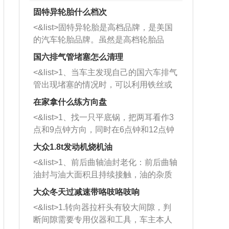
固特异轮胎什么档次
<&list>固特异轮胎是高档品牌，是美国
的汽车轮胎品牌。虽然是高档轮胎品
牌，但是中高低端的轮胎都有生产，这
国六排气管堵塞怎么清理
也是为了更好的开拓市场。
<&list>1、当车主发现自己的国六车排气
管出现堵塞的情况时，可以利用铁丝或
者是细棍，直接将杂物给取出来，如果
在家拿什么练方向盘
堵塞情况比较严重，也可以采取应急措
<&list>1、找一只平底锅，把两耳看作3
施。 <&list>2、直接利用木棍将所有的
点和9点钟方向，同时在6点钟和12点钟
杂物推到排气管里面的位置处，然后将
方向做一个标记。 <&list>2、双手握住
三元催化器拆解开，就可以将堵塞的东
大众1.8t发动机烧机油
平底锅两耳，然后往左打半圈、一圈、
西取出来。但如果是因为积碳过多引起
<&list>1、前后曲轴油封老化：前后曲轴
一圈半的练习，往右同样也要打相同的
的堵塞，就需要将三元催化器泡在草酸
油封与油大面积且持续接触，油的杂质
圈数。 <&list>3、最后强调要反复练
中进行清洗。 <&list>3、也可以利用清
和发动机内持续温度变化使其密封效果
习，这样就可以形成肌肉记忆，在真实
大众冬天过减速带咯吱咯吱响
洗剂对堵塞的情况得到解决，将清洗剂
逐渐减弱，导致渗油或漏油。<&list>2、
驾驶车辆时，不需要记忆也能打好方
放在燃油箱中，与燃油混合后，车辆启
<&list>1.转向器拉杆头有较大间隙，判
活塞间隙过大：积碳会使活塞环与缸体
向。
动时，就可以和汽油一起进入到燃烧
断间隙需要专用仪器和工具，车主本人
的间隙扩大，导致机油流入燃烧室中，