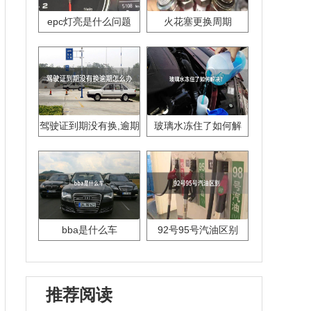
epc灯亮是什么问题
火花塞更换周期
驾驶证到期没有换,逾期
玻璃水冻住了如何解
怎么办??
决？
bba是什么车
92号95号汽油区别
推荐阅读