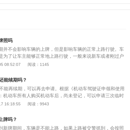
牌照吗
期并不会影响车辆的上牌，但是影响车辆的正常上路行驶。车
是为了让车主能够正常地上路行驶，一般来说新车或者刚过户
由车管所合法的临时牌照，我们需要在临牌有效期内给车辆办
 08:52:07
阅读：1145
就来说说临牌过期时给车辆上牌的方法。1、重新申领临牌。
规定》：第四十七条机动车所有人申领临时行驶车号牌应当提
天还能续期吗？
：（一）机动车所有人的身份证明；（二）机动车交通事故责
天不能再续期，可以再去申请。根据《机动车驾驶证申领和使用
（三）属于第四十六条第一项、第五项规定情形的，还应当提
：机动车所有人购买机动车后，尚未登记，可以申请三次临时
合格证明或者进口机动车进口凭证；（四）属于第四十六条第
十五日，但已领取的临时号牌不可以延期使用。办理临时牌照
 16:18:55
阅读：9943
还应当提交机动车来历证明，以及机动车整车出厂合格证明或
临时牌照需要用到购车者本人的身份证、购车发票、交强险保
凭证；（五）属于第四十六条第三项规定情形的，还应当提交
出厂合格证，以上四样内容需要同时携带复印件。临时牌照的种
的安全技术检验证明以及机动车出口证明；（六）属于第四十
上牌吗？
黑框线的，仅限于本市范围内行驶，也就是本地临时牌照；棕
形的，还应当提交书面申请，以及机动车安全技术检验合格证
到新牌期间，车辆是不能上路，如果上路被交警抓到，会按照