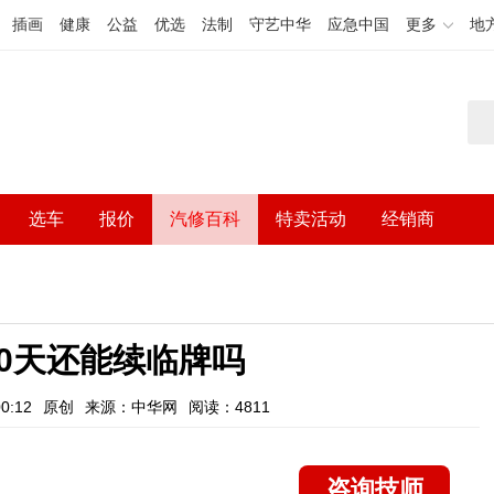
插画
健康
公益
优选
法制
守艺中华
应急中国
更多
地
选车
报价
汽修百科
特卖活动
经销商
0天还能续临牌吗
0:12
原创
来源：中华网
阅读：4811
咨询技师