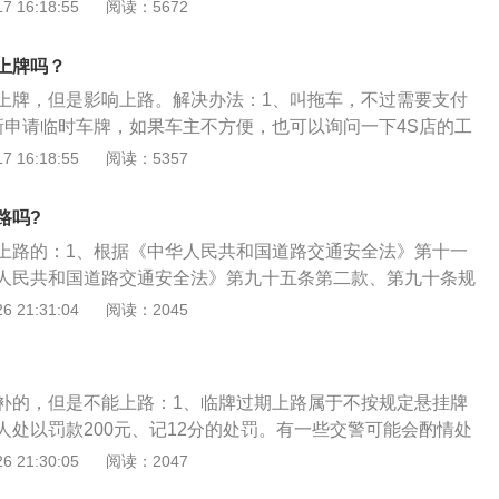
是有效的方法，不过临时牌照最多申请次数为三次。临时牌是
 16:18:55
阅读：5672
道路行驶的纸质机动车号牌，也称临时行驶车号牌，是指新购
前由公安车管部门发放的临时车辆行驶证明。领取临时牌时提
上牌吗？
机动车所有人和代理人的身份证明；2、机动车来历凭证；3、
上牌，但是影响上路。解决办法：1、叫拖车，不过需要支付
出厂合格证、进口机动车的进口证明；4、车辆识别代号和发
新申请临时车牌，如果车主不方便，也可以询问一下4S店的工
理申请，相应的也是需要给4S店支付费用。车主要注意临时车
 16:18:55
阅读：5357
5天，而且申请次数只有三次。准予机动车临时上道路行驶的纸
为临时行驶车号牌，是指新购车辆在未正式落户前由公安车管
路吗?
辆行驶证明。临时车牌分为4种：行政辖区内临时号牌、跨行
上路的：1、根据《中华人民共和国道路交通安全法》第十一
试验用临时号牌和特型机动车临时号牌。
人民共和国道路交通安全法》第九十五条第二款、第九十条规
记12分、罚款200元的处罚；2、根据《道路交通安全违法行为
 21:31:04
阅读：2045
驾驶人有下列违法行为之一，一次记12分：上道路行驶的机动
牌的，或者故意遮挡、污损、不按规定安装机动车号牌的；
和国道路交通安全法》第十一条驾驶机动车上道路行驶，应当
补的，但是不能上路：1、临牌过期上路属于不按规定悬挂牌
放置检验合格标志、保险标志，并随车携带机动车行驶证。
人处以罚款200元、记12分的处罚。有一些交警可能会酌情处
过期了一两天，如果碰上好说的，可能交警只是警告驾驶员尽
 21:30:05
阅读：2047
重新申请临时牌照；2、当然并不是所有交警都这样做，更多