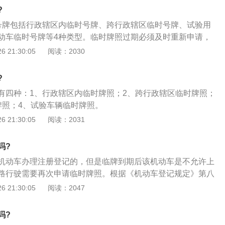
，所有车主遇到临时牌照过期的情况，要么不上路等正式牌照
?
新申请临时牌照，不过要注意，临时牌照最多只能申请三次；
号牌包括行政辖区内临时号牌、跨行政辖区临时号牌、试验用
和正式牌照受交通法的管制，所以不要以为新车是临时牌照就
动车临时号牌等4种类型。临时牌照过期必须及时重新申请，
者以为临时牌照太小，摄像机肯定拍不到，其实高清摄像头是
领3次临时牌照。如果过期后继续使用，将会面临暂扣车辆、
 21:30:05
阅读：2030
临时牌照的。
12分的处罚；2、交警部门提醒，临时牌照摆放不规范或过期皆可
号牌发放有一套严格的规定和流程，需要提供机动车所有人的
?
交通事故责任强制保险凭证、机动车整车出厂合格证明或者进
有四种：1、行政辖区内临时牌照；2、跨行政辖区临时牌照；
等材料；3、上述材料齐全以后，车管所会凭借车辆的车架
牌照；4、试验车辆临时牌照。
台的系统内注册登记，因为车架号是唯一的，因此如果发生交
 21:30:05
阅读：2031
警察拍摄，一样要受罚。
吗?
机动车办理注册登记的，但是临牌到期后该机动车是不允许上
路行驶需要再次申请临时牌照。根据《机动车登记规定》第八
的，不予办理注册登记：1、机动车所有人提交的证明、凭证
 21:30:05
阅读：2047
车来历凭证涂改的，或者机动车来历凭证记载的机动车所有人
；3、机动车所有人提交的证明、凭证与机动车不符的；4、机
吗?
车产品主管部门许可生产、销售或者未经国家进口机动车主管