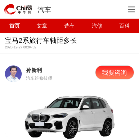
汽车
首页
文章
选车
汽修
百科
宝马2系旅行车轴距多长
2020-12-27 00:04:32
孙新利
我要咨询
汽车维修技师