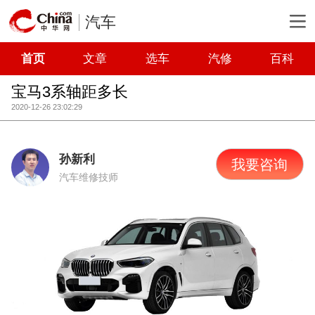
汽车
首页
文章
选车
汽修
百科
宝马3系轴距多长
2020-12-26 23:02:29
孙新利
我要咨询
汽车维修技师