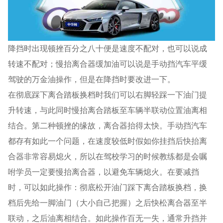
降挡时出现顿挫百分之八十便是速度不配对，也可以说成
转速不配对；慢抬离合器缓加油可以说是手动挡汽车平缓
驾驶的万金油操作，但是在降挡时要改进一下。
在彻底踩下离合踏板换档时我们可以右脚轻踩一下油门提
升转速，与此同时慢抬离合踏板至车辆半联动位置油离相
结合。第二种顿挫的缘故，离合器抬得太快。手动挡汽车
都存有如此一个问题，在速度较低时假如你挂挡后快抬离
合器非常容易熄火，所以在驾校学习的时候教练都是会嘱
咐学员一定要慢抬离合器，以避免车辆熄火。在要减挡
时，可以如此操作：彻底松开油门踩下离合踏板换档，换
档后先给一脚油门（大小自己把握）之后快松离合器至半
联动，之后油离相结合。如此操作百无一失，通常升挡并