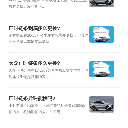
ea111正时链条在每7-8年或者里程数10万公里左
右时更换。发动机正...
正时链条到底多久更换?
正时链条在18-25万公里左右就需要更换，但具体
公里还是以车辆实际情况...
大众正时链条多久更换?
大众正时链条在18-25万公里左右就需要更换，但
具体公里还是以车辆实际...
正时链条异响能换吗?
正时链条异响能换。正时链条异响会造成车辆油
耗增加、机油消耗增大、汽车无...