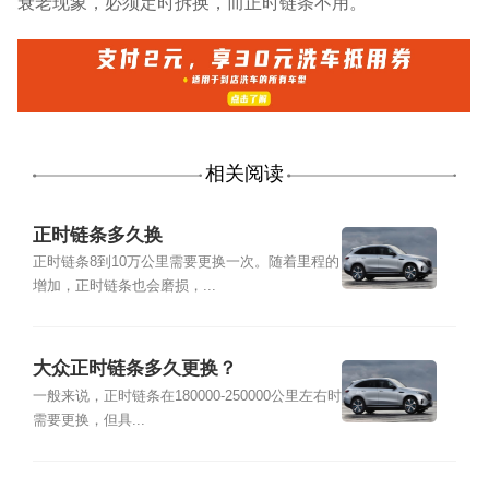
衰老现象，必须定时拆换，而正时链条不用。
相关阅读
正时链条多久换
正时链条8到10万公里需要更换一次。随着里程的
增加，正时链条也会磨损，...
大众正时链条多久更换？
一般来说，正时链条在180000-250000公里左右时
需要更换，但具...