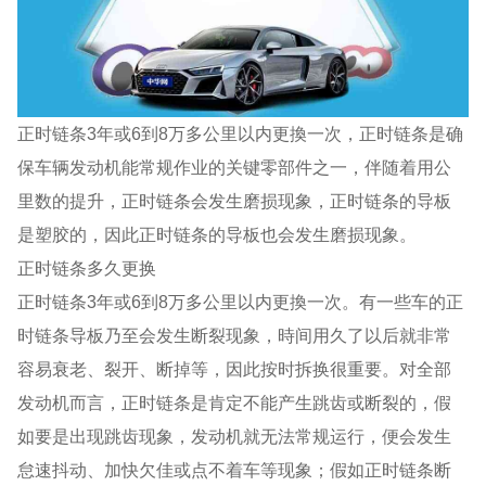
正时链条3年或6到8万多公里以内更換一次，正时链条是确
保车辆发动机能常规作业的关键零部件之一，伴随着用公
里数的提升，正时链条会发生磨损现象，正时链条的导板
是塑胶的，因此正时链条的导板也会发生磨损现象。
正时链条多久更换
正时链条3年或6到8万多公里以内更換一次。有一些车的正
时链条导板乃至会发生断裂现象，時间用久了以后就非常
容易衰老、裂开、断掉等，因此按时拆换很重要。对全部
发动机而言，正时链条是肯定不能产生跳齿或断裂的，假
如要是出现跳齿现象，发动机就无法常规运行，便会发生
怠速抖动、加快欠佳或点不着车等现象；假如正时链条断