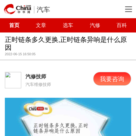
汽车
首页
文章
选车
汽修
百科
正时链条多久更换,正时链条异响是什么原
因
2022-06-15 16:50:05
汽修技师
我要咨询
汽车维修技师