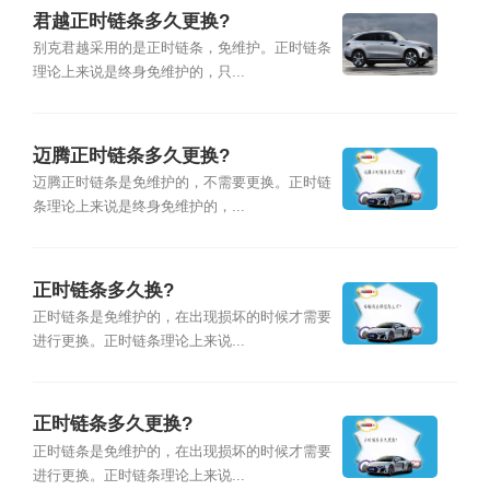
君越正时链条多久更换?
别克君越采用的是正时链条，免维护。正时链条
理论上来说是终身免维护的，只...
迈腾正时链条多久更换?
迈腾正时链条是免维护的，不需要更换。正时链
条理论上来说是终身免维护的，...
正时链条多久换?
正时链条是免维护的，在出现损坏的时候才需要
进行更换。正时链条理论上来说...
正时链条多久更换?
正时链条是免维护的，在出现损坏的时候才需要
进行更换。正时链条理论上来说...