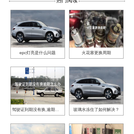
热门阅读
epc灯亮是什么问题
火花塞更换周期
驾驶证到期没有换,逾期怎么办??
玻璃水冻住了如何解决？