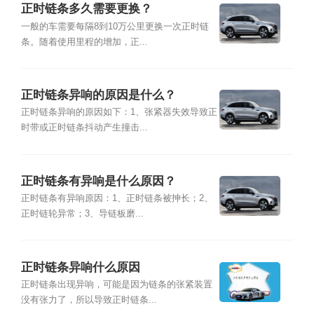
正时链条多久需要更换？
一般的车需要每隔8到10万公里更换一次正时链
条。随着使用里程的增加，正...
正时链条异响的原因是什么？
正时链条异响的原因如下：1、张紧器失效导致正
时带或正时链条抖动产生撞击...
正时链条有异响是什么原因？
正时链条有异响原因：1、正时链条被抻长；2、
正时链轮异常；3、导链板磨...
正时链条异响什么原因
正时链条出现异响，可能是因为链条的张紧装置
没有张力了，所以导致正时链条...