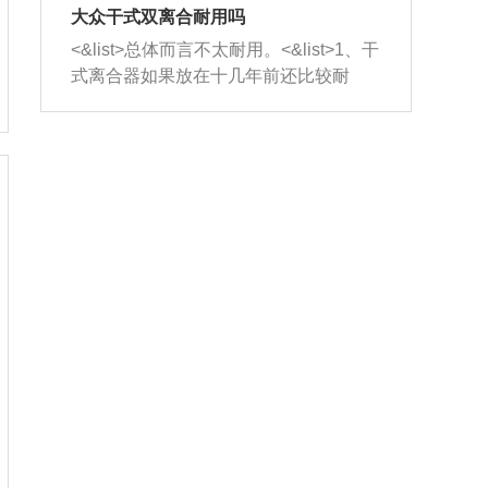
室，最后形成废气排出，就可以让三元
无法制作，需要将车辆送到修理厂或4s
造成烧机油。<&list>3、机油粘度。使用
大众干式双离合耐用吗
催化器得到清洗，排气管堵塞的情况就
店；<&list>2.车辆半轴套管防尘罩破
机油粘度过小的话，同样会有烧机油现
<&list>总体而言不太耐用。<&list>1、干
能够得到解决。
裂，破裂后会出现漏油现象，使半轴磨
象，机油粘度过小具有很好的流动性，
式离合器如果放在十几年前还比较耐
损严重，磨损的半轴容易损坏，产生异
容易窜入到气缸内，参与燃烧。<&list>
用，但是由于现在的汽车发动机动力输
响；<&list>3.稳定器的转向胶套和球头
4、机油量。机油量过多，机油压力过
出越来越高，使得干式离合器散热不足
老化，一般是使用时间过长造成的。解
大，会将部分机油压入气缸内，也会出
的缺陷也逐渐暴露出来。<&list>2、由于
决方法是更换新的质量好的转向橡胶套
现烧机油。<&list>5、机油滤清器堵塞：
干式双离合的工作环境暴露在空气中，
和球头。
会导致进气不畅，使进气压力下降，形
而离合器的散热也是通离合器罩上面的
成负压，使机油在负压的情况下吸入燃
几个小孔来进行散热。但是在行驶过程
烧室引起烧机油。<&list>6、正时齿轮或
中变速箱需要换挡，就不得不使得离合
链条磨损：正时齿轮或链条的磨损会引
器频繁工作。<&list>3、长时间的低速行
起气阀和曲轴的正时不同步。由于轮齿
驶以及过于频繁的启停，导致离合器的
或链条磨损产生的过量侧隙，使得发动
温度不断升高，而低速行驶时空气流动
机的调节无法实现：前一圈的正时和下
效率不高，无法将离合器中的热量有效
一圈可能就不一样。当气阀和活塞的运
的带走，导致离合器内部的温度不断升
动不同步时，会造成过大的机油消耗。
高，加速离合器的磨损。
解决方法：更换正时齿轮或链条。<&list
>7、内垫圈、进风口破裂：新的发动机
设计中，经常采用各种由金属和其他材