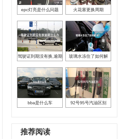
epc灯亮是什么问题
火花塞更换周期
驾驶证到期没有换,逾期
玻璃水冻住了如何解
怎么办??
决？
bba是什么车
92号95号汽油区别
推荐阅读