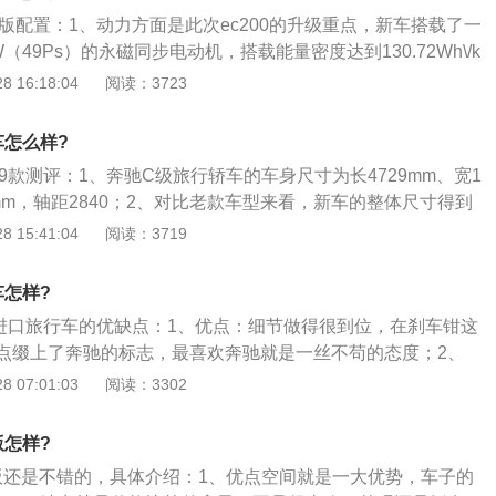
这款发动机搭载了缸内直喷技术，并且使用了铝合金缸盖缸体。
4秒，工信部公布的百公里综合油耗为7.5L。1.6L版本发动机的
行版配置：1、动力方面是此次ec200的升级重点，新车搭载了一
体可以降低发动机的重量，这样可以提高汽车的操控性和燃油
5千瓦，最大扭矩为250牛/米，最高车速为217千米/小时，百
（49Ps）的永磁同步电动机，搭载能量密度达到130.72Wh\/k
机匹配的是9at变速箱。高功率版1.5升涡轮增压发动机拥有1
9秒，工信部公布的百公里综合油耗为8.2L。2.0T版本发动机的
大续航里程大于200km，并支持慢充\/快充两种充电方式；
 16:18:04
阅读：3723
米的最大扭矩，这款发动机的最大功率转速为6100转每分钟，最
0千瓦，最大扭矩为370牛/米，最高车速为250千米/小时，百
6min即可将电池电量从30%提升至80%。此外，新车还升级了
0到4000转每分钟。这款发动机搭载了48v轻混动系统和缸内直
3秒，工信部公布的百公里综合油耗为8.5L。
控部件进行了集成化设计；3、让高压盒、OBC和DCDC等控
了铝合金缸盖缸体。与这款发动机匹配的是9at变速箱。使用9a
车怎么样?
PDU，为车辆增加了更多的缓冲空间，对碰撞安全性有一定的
汽车的换挡平顺性和燃油经济性。并且9at变速箱的可靠性耐用
19款测评：1、奔驰C级旅行轿车的车身尺寸为长4729mm、宽1
62mm，轴距2840；2、对比老款车型来看，新车的整体尺寸得到
与轴距增加尤为重要，且车内布局更加人性化，老款C级旅行
 15:41:04
阅读：3719
空间得以改善；3、与此同时，奔驰C级旅行轿车的车内储物空
细节之处的储物格增加了日常使用的便利性；4、奔驰C级旅行
车怎样?
常态下为490L，后排座椅靠背按4：2：4比例翻倒后，可将
进口旅行车的优缺点：1、优点：细节做得很到位，在刹车钳这
10L，且其后备厢内设有12V电源、储物格与网兜等实用设
点缀上了奔驰的标志，最喜欢奔驰就是一丝不苟的态度；2、
向盘样式和SLS的方向盘一样，不过功能性的拨杆都设置在了
 07:01:03
阅读：3302
时候还会有点不习惯；3、总结，当它跑车的话车性能一般，
上C要换代了；但性价比还算不错，和欧洲售价相差不大。
版怎样?
版还是不错的，具体介绍：1、优点空间就是一大优势，车子的