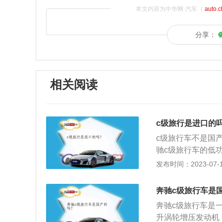
本文内容为中华网·汽车（
auto.
分享：
相关阅读
c级旅行是进口的吗
c级旅行车不是国
驰c级旅行车的低功
矩，这款发动机可以
发布时间：2023-07-17
款发动机能够在5
术，并且使用了铝
奔驰c级旅行车是
奔驰c级旅行车的高
奔驰c级旅行车是一
为280牛米，这款
升涡轮增压发动机
每分钟。这款发动