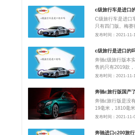
大灯可不断计算出
c级旅行车是进口
同时还可避免对其
C级旅行车是进口
只有四门版。梅赛
用了梅赛德斯·奔
发布时间：2021-11-10
面改善。2020年
斯·奔驰c级旅行
c级旅行是进口的
一台是高功率1.5
奔驰c级旅行版本
增压发动机，功率为
售的只有2019款
输出最大扭矩，并且
级旅行版本分为两驱
发布时间：2021-11-10
最大功率。该发动
车型采用前置四驱
与此发动机匹配。
一、外观：2019
奔驰c旅行版国产
461mm，轴距为
奔驰c旅行版是没
效果非常棒，将灵动
19毫米，1810
外观运动组件，运
机，一款是低功率版
发布时间：2021-11-08
板的应用，提高了
动机。奔驰c旅行版
搭载1.5T、1.6
大扭矩，这款发动机
最大输出功率为13
奔驰进口c200旅