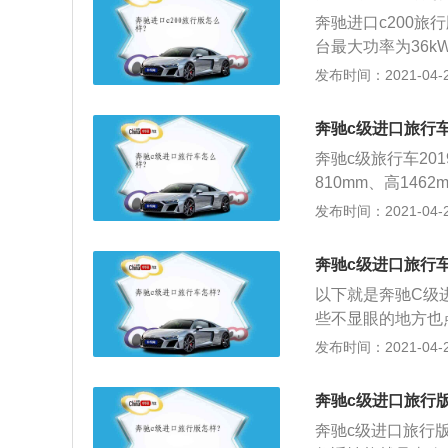
000转每分钟。
公里加速时间为8.
奔驰进口c200旅
使用铝合金缸盖缸
最大输出功率为11
台最大功率为36kW
经济性。与这款发动
公里加速时间为8.
g的三元锂电池，最
发布时间：2021-04-28
84马力和280牛
最大输出功率为19
2、其中快充只需3
大扭矩转速为300
公里加速时间为6.
电控系统，针对电
喷技术，并且使用
奔驰c级进口旅行
制单元高度集成为
t变速箱可以提高
奔驰c级旅行车20
提升作用。
性也是比较好的。
810mm、高14
明显提升，其车长
发布时间：2021-04-28
车局促的后排乘坐
间布局经过优化，
奔驰c级进口旅行
轿车的后备厢容积在
以下就是奔驰C级
整体容积延展至15
些不显眼的地方也
计。
缺点：平托底的方
发布时间：2021-04-28
右边，刚刚上手的
又不拉风，还且马
奔驰c级进口旅行
奔驰c级进口旅行