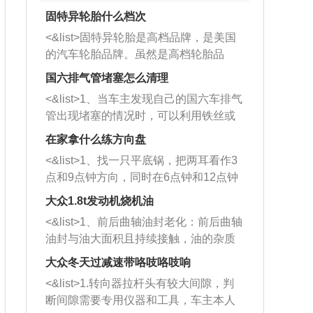
固特异轮胎什么档次
<&list>固特异轮胎是高档品牌，是美国
的汽车轮胎品牌。虽然是高档轮胎品
牌，但是中高低端的轮胎都有生产，这
国六排气管堵塞怎么清理
也是为了更好的开拓市场。
<&list>1、当车主发现自己的国六车排气
管出现堵塞的情况时，可以利用铁丝或
者是细棍，直接将杂物给取出来，如果
在家拿什么练方向盘
堵塞情况比较严重，也可以采取应急措
<&list>1、找一只平底锅，把两耳看作3
施。 <&list>2、直接利用木棍将所有的
点和9点钟方向，同时在6点钟和12点钟
杂物推到排气管里面的位置处，然后将
方向做一个标记。 <&list>2、双手握住
三元催化器拆解开，就可以将堵塞的东
大众1.8t发动机烧机油
平底锅两耳，然后往左打半圈、一圈、
西取出来。但如果是因为积碳过多引起
<&list>1、前后曲轴油封老化：前后曲轴
一圈半的练习，往右同样也要打相同的
的堵塞，就需要将三元催化器泡在草酸
油封与油大面积且持续接触，油的杂质
圈数。 <&list>3、最后强调要反复练
中进行清洗。 <&list>3、也可以利用清
和发动机内持续温度变化使其密封效果
习，这样就可以形成肌肉记忆，在真实
大众冬天过减速带咯吱咯吱响
洗剂对堵塞的情况得到解决，将清洗剂
逐渐减弱，导致渗油或漏油。<&list>2、
驾驶车辆时，不需要记忆也能打好方
放在燃油箱中，与燃油混合后，车辆启
<&list>1.转向器拉杆头有较大间隙，判
活塞间隙过大：积碳会使活塞环与缸体
向。
动时，就可以和汽油一起进入到燃烧
断间隙需要专用仪器和工具，车主本人
的间隙扩大，导致机油流入燃烧室中，