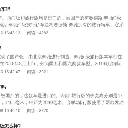
理想的光线图像，从而全方位地提供精确的高亮度道路照明，
的车吗
他车辆驾驶员造成不必要的炫目。
车。两门版和旅行版均是进口的，而国产的梅赛德斯-奔驰C级
德斯·奔驰C级旅行轿车是梅赛德斯·奔驰拥有的旅行轿车。它采
驰品牌的最新家族式风格，与旧车型相比，其车身尺寸得到了全
 16:43:13
阅读：4283
梅赛德斯·奔驰c级旅行车使用1.5升涡轮增压四缸发动机。梅赛德
车总共使用两台发动机，一台是低功率1.5升涡轮增压发动机，另
吗
升涡轮增压发动机。奔驰C级旅行车的低功率版本具有1.5升涡轮
实现了国产化，由北京奔驰进行制造。奔驰c级旅行版本车型在
156马力，最大扭矩为250Nm。该发动机可以在1500rpm时
，在2018年8月上市，分为国五和国六两款车型。2019款奔驰c
可以持续高达4000rpm。该发动机可以5700rpm的速度输出
和四驱两个车型，售价在28.78万到45.88万之间。四驱版本
 16:42:47
阅读：3921
机配备了缸内直喷技术，并使用铝合金缸盖和缸体。9at变速箱
的驱动方式，驱动形式为全时四驱，底盘结构为承载式车身。
奔驰C级
款奔驰c级旅行版本的长、宽、高分别为4719mm、1810mm、1
了吗
2840mm。2019款奔驰c级旅行版本的外观设计宽宏大气，视觉
有被国产的，这款车是进口的。奔驰c旅行版的长宽高分别是47
与舒适浑然挥洒。2019款奔驰c级旅行版本车型使用了AMG
毫米，1461毫米，轴距为2840毫米。奔驰c旅行版使用了两款发动
动型进气口、镀铬饰件的AMG前裙板以及AMG扩散式外观后裙
1.5升涡轮增压发动机，另一款是高功率版1.5升涡轮增压发
 10:40:10
阅读：3870
汽车的运动感和时尚感。二、动力：2019款奔驰c级旅行版本
的低功率版1.5升涡轮增压发动机拥有156马力和250牛米的最
L和2.0T三款发动机，匹配9档手自一体变速箱。1.5T版本发动机的
的最大功率转速为5700转每分钟，最大扭矩转速为1500到4
5千瓦，最大扭矩为280牛/米，最高车速为233千米/小时，百
行版怎么样?