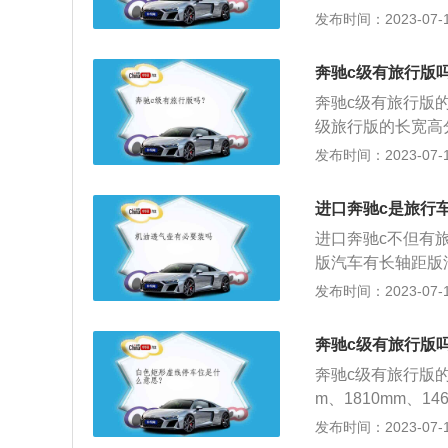
1.5升涡轮增压发
发布时间：2023-07-17
转输出最大扭矩，并
钟时输出最大功率
奔驰c级有旅行版
体。与这款发动机匹
奔驰c级有旅行版
增压发动机最大功率
级旅行版的长宽高分别
时输出最大扭矩，并
这款旅行版的汽车
发布时间：2023-07-17
钟时输出最大功率
突出，从汽车的侧
缸体。与这款发动
奔驰c级旅行版采
杆独立悬架，后悬
进口奔驰c是旅行
像，从而全方位地
进口奔驰c不但有
造成不必要的炫目
版汽车有长轴距版
一架中型汽车，这
发布时间：2023-07-17
使用的是三款发动机
轮增压发动机，2.
奔驰c级有旅行版
马力和250牛米的
奔驰c级有旅行版
扭矩转速为1500
m、1810mm、
是铝合金缸盖缸体
的设计，修长的车
发布时间：2023-07-17
造型要比三厢版的