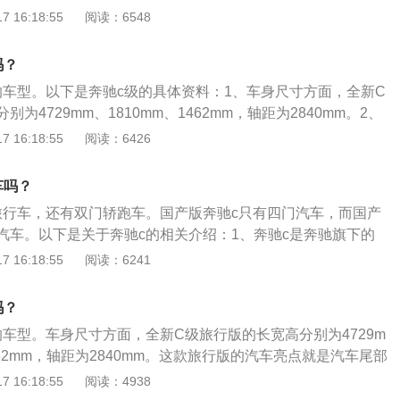
动机有156马力和250牛米的最大扭矩，这款发动机可以在1500
 16:18:55
阅读：6548
且能够持续到4000转每分钟。这款发动机能够在5700转每分
。这款发动机搭载了缸内直喷技术，并且使用了铝合金缸盖缸
吗？
配的是9at变速箱。3、奔驰c级旅行车的高功率版1.5升涡轮
的车型。以下是奔驰c级的具体资料：1、车身尺寸方面，全新C
为135kw，最大扭矩为280牛米，这款发动机可以在3000转
为4729mm、1810mm、1462mm，轴距为2840mm。2、
且能够持续到4000转每分钟。这款发动机可以在6100转每分
亮点就是汽车尾部的设计，修长的车身和经典的车窗造型比较
 16:18:55
阅读：6426
。这款发动机搭载了48v轻混动系统，并且使用了铝合金缸盖
面来看，这款车的造型要比三厢版的车型更加精致一些。3、
机匹配的是9at变速箱。4、奔驰c级旅行车的前悬架使用了多连
用几何多光束LED技术的大灯，可以不断计算出理想的光线图
架也使用了多连杆独立悬架。
车吗？
提供精确的高亮度道路照明，同时还可避免对其他车辆驾驶员
旅行车，还有双门轿跑车。国产版奔驰c只有四门汽车，而国产
。
汽车。以下是关于奔驰c的相关介绍：1、奔驰c是奔驰旗下的
一款车的对标汽车是宝马3系，奥迪a4等汽车。进口奔驰c一共
 16:18:55
阅读：6241
，分别是低功率版1.5升涡轮增压发动机，高功率版1.5升涡
0升涡轮增压发动机。2、低功率版1.5升涡轮增压发动机有156
吗？
最大扭矩，这款发动机的最大功率转速为5700转每分钟，最大
的车型。车身尺寸方面，全新C级旅行版的长宽高分别为4729m
到4000转每分钟。这款发动机配备了缸内直喷技术，而且使用的
1462mm，轴距为2840mm。这款旅行版的汽车亮点就是汽车尾部
。
身和经典的车窗造型比较突出，从汽车的侧面来看，这款车的
 16:18:55
阅读：4938
车型更加精致一些。奔驰c级旅行版采用几何多光束LED技术的