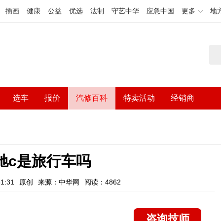
插画
健康
公益
优选
法制
守艺中华
应急中国
更多
地
选车
报价
汽修百科
特卖活动
经销商
驰c是旅行车吗
1:31
原创
来源：中华网
阅读：4862
咨询技师