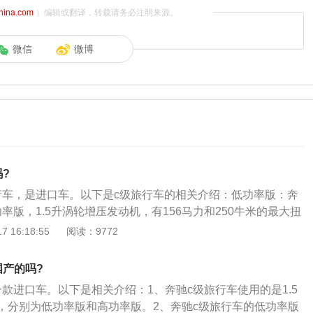
china.com
）编辑或翻译，转载请务必注明来源。
微信
微博
?
产车，是进口车。以下是c级旅行车的相关介绍：低功率版：奔
率版，1.5升涡轮增压发动机，有156马力和250牛米的最大扭
在1500转输出最大扭矩，并且能够持续到4000转每分钟。这
 16:18:55
阅读：9772
700转每分钟时输出最大功率。这款发动机搭载了缸内直喷技
合金缸盖缸体。与这款发动机匹配的是9at变速箱。高功率版：
国产的吗?
功率版，1.5升涡轮增压发动机最大功率为135kw，最大扭矩
款进口车。以下是相关介绍：1、奔驰c级旅行车使用的是1.5
发动机可以在3000转时输出最大扭矩，并且能够持续到4000转
，分别为低功率版和高功率版。2、奔驰c级旅行车的低功率版
机可以在6100转每分钟时输出最大功率。