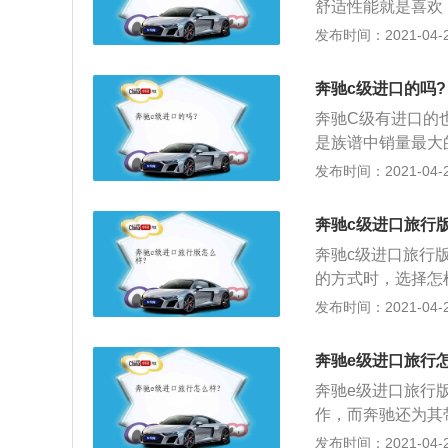
舒适性能就是喜欢
魅力的，就是比较
发布时间：2021-04-28
力，用料就是好；
奔驰c级进口的吗?
奔驰C级有进口的
是族谱中销量最大
车配备了主动安全
发布时间：2021-04-28
统、救援工具等，
事故类型和其严重
奔驰c级进口旅行
告灯和应急车内灯
奔驰c级进口旅行
的方式时，选择怎
家最热议的话题。
发布时间：2021-04-27
超大的储物空间，
在欧洲非常流行的
奔驰e级进口旅行
择。而奔驰即将在
奔驰e级进口旅行
车品牌旅行车引入
作，而奔驰还为其
在，一道从A柱一
车型怎么变，我都
发布时间：2021-04-27
条，加上车门底部