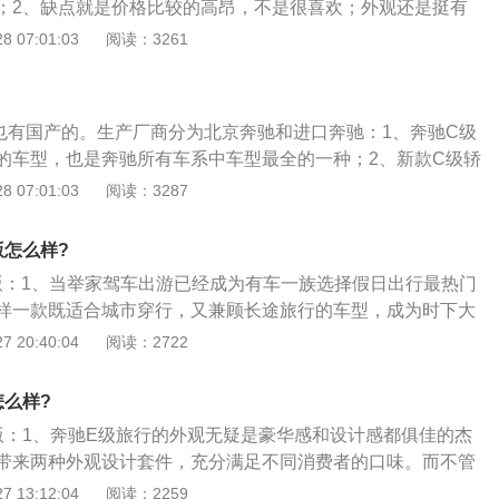
；2、缺点就是价格比较的高昂，不是很喜欢；外观还是挺有
的端庄，非常的有仪态；3、内饰还是保留了原有的豪华魅
 07:01:03
阅读：3261
空间毕竟就是一台旅行版的车子，空间就是一大优势；
也有国产的。生产厂商分为北京奔驰和进口奔驰：1、奔驰C级
的车型，也是奔驰所有车系中车型最全的一种；2、新款C级轿
系统、智能化照明系统、预防性安全系统、乘客安全防护系
 07:01:03
阅读：3287
使得它舒适、精制、实用、安全性一流；3、C级轿车可以根据
程度采取数项措施：自动关闭发动机，切断燃油供给。危险警
版怎么样?
自动启用，必要时部分降下侧车窗并自动解锁车门。
版：1、当举家驾车出游已经成为有车一族选择假日出行最热门
样一款既适合城市穿行，又兼顾长途旅行的车型，成为时下大
以往，SUV因为拥有卓越的操控性能，舒适的驾乘感受，以及
 20:40:04
阅读：2722
从而成为人们心目中适合自驾旅行的主力车型；2、现如今，
旅行车也开始被国人所接受，为满足惬意生活提供了另一种选
怎么样?
北京车展上为消费者带来一款奔驰C级旅行车，从而为豪华汽
版：1、奔驰E级旅行的外观无疑是豪华感和设计感都俱佳的杰
国内开辟了先河；3、奔驰C级旅行车可圈可点的设计无处不
带来两种外观设计套件，充分满足不同消费者的口味。而不管
直延伸到尾灯上沿的流畅腰线，勾勒出奔驰C级旅行车的侧身线
会对大尺寸logo的运动版设计更加青睐；2、动力方面，新车将
 13:12:04
阅读：2259
的镀铬装饰条与车顶的同色金属行李架，体现出一种优雅与运