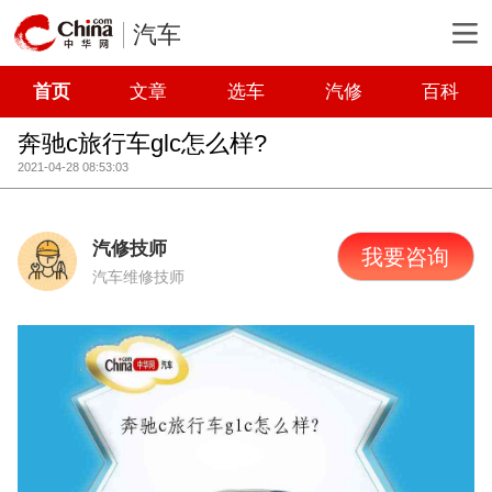
汽车
首页
文章
选车
汽修
百科
奔驰c旅行车glc怎么样?
2021-04-28 08:53:03
汽修技师
我要咨询
汽车维修技师