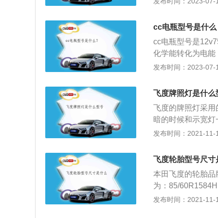
发布时间：2023-07-17
最大扭矩为155牛
m、1537mm，
cc电瓶型号是什么
式独立悬挂，后悬
cc电瓶型号是12
化学能转化为电能
放电给起动机，并
发布时间：2023-07-17
旗下推出的一款中型
mm，轴距为284
飞度牌照灯是什么
尾部上翘的鸭尾提
飞度的牌照灯采用
具有较高的辨识度
暗的时候和示宽灯
启。本田飞度的产
发布时间：2021-11-10
造而成的，飞度同
感，因此受到不少
飞度轮胎型号尺寸
车具有饱满的时尚
本田飞度的轮胎品牌
司打造的最新一款
为：85/60R1
m，轴距增加了50
好选择材质是铝合
发布时间：2021-11-10
些，在使用的过程