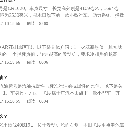
，前悬架使用了麦弗逊式独立悬架，后悬架使用了多连杆式独
是CR1620。车身尺寸：长宽高分别是4109毫米，1694毫
轴距为2530毫米，是本田旗下的一款小型汽车。动力系统：搭载
动机，这款发动机的最大功率为96kw，最大扭矩为155牛米，最
 16:18:55
阅读：9269
0转每分钟，最大扭矩转速为4600转每分钟，这款发动机搭载了
且使用了铝合金缸盖缸体。
LKAR7B11就可以。以下是具体介绍：1、火花塞热值：其实就
力的一个指标热值，转速越高的发动机，要求冷却热值越高。
个数字，其中1至3为低热值，4至6为中热值，7至9为高热值，
 16:18:55
阅读：8005
塞热值都是在5至7这个区间。2、火花塞类型：火花塞类型繁
普通镍合金火花塞，三万公里更换一次，一般装配在几万块钱
油？
，铱金，铂铱金，这些稀有金属的火花塞寿命能达到6到10万
，汽油标号是汽油抗爆性与标准汽油的抗爆性的比值。以下是关
：1、车身尺寸方面：飞度属于广汽本田旗下一款小型车，其
为1694mm、高为1537mm，轴距为2530mm，油箱容积为40
 16:18:55
阅读：6894
飞度2021款搭载1.5l自然吸气发动机，最大功率是96kw，最大
与其匹配的是cvt无级变速变速箱，其采用的前悬架类型是麦弗逊
么？
架类型是扭力梁式非独立悬架。
采用汤浅40B19L，位于发动机舱的右侧。本田飞度更换电池需