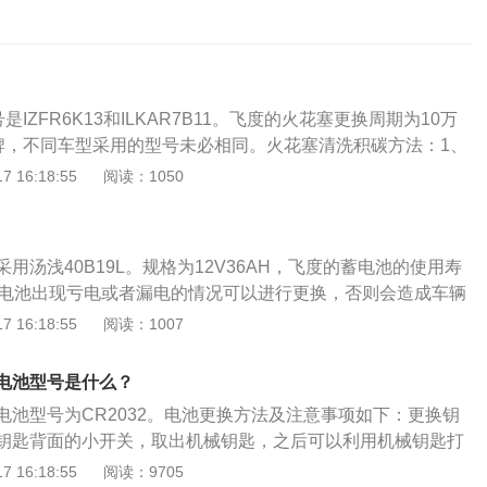
是IZFR6K13和ILKAR7B11。飞度的火花塞更换周期为10万
品牌，不同车型采用的型号未必相同。火花塞清洗积碳方法：1、
油器清洗剂取适量放置在一个容器当中，接着把火花塞浸泡大
 16:18:55
阅读：1050
软毛刷子刷洗火花塞的头部，积碳就可以除去了。2、白醋清
换汤不换药，更加简单方便。不过白醋法并不建议大伙儿经常
力会损伤火花塞，每次清洗过后要清理干净表面的白醋。
用汤浅40B19L。规格为12V36AH，飞度的蓄电池的使用寿
蓄电池出现亏电或者漏电的情况可以进行更换，否则会造成车辆
载没电的情况。飞度蓄电池的更换方法：1、打开发动机舱
 16:18:55
阅读：1007
位置；2、拆下固定支架的螺母与电池保护盖；3、拆卸两极连
负极再拆正极。因为负极连接车身，这样做防止金属拆卸工具
电池型号是什么？
成短路；4、把电池上的固定螺丝全部拆除后即可拿出旧电
电池型号为CR2032。电池更换方法及注意事项如下：更换钥
新的蓄电池即可。
钥匙背面的小开关，取出机械钥匙，之后可以利用机械钥匙打
机械钥匙插进钥匙旁边的缺口并轻轻撬动即可，拆开钥匙仓
 16:18:55
阅读：9705