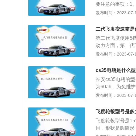
要注意的事项：1
用3年以上。当使
发布时间：2023-07-17
早解决或更换，避
存在电量不足的情
二代飞度变速箱是
0%。因此更换新
第二代飞度使用5
点，从而确保蓄电
动力方面，第二代飞
力，峰值扭矩为127
发布时间：2023-07-17
m，传动系统二者均匹
537mm。两种系列
cs35电瓶是什么
SENSING安全
长安cs35电瓶的型
辅助和RDM车道
为60ah，为免
是电池的一种，其
发布时间：2023-07-17
池，一种主要由铅
使用两年，提前做
飞度轮毂型号是多
没电而无法启动。
飞度轮毂型号是1
用，形状是圆筒形
胎铃。飞度是广汽