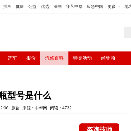
插画
健康
公益
优选
法制
守艺中华
应急中国
更多
地
选车
报价
汽修百科
特卖活动
经销商
瓶型号是什么
2:06
原创
来源：中华网
阅读：4732
咨询技师