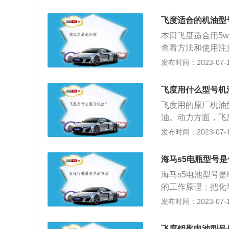
盖，随后就能看见
电池，确保新电池
飞度适合的机油型
电池更换的注意事
本田飞度适合用5w
由于车钥匙使用的
查看方法和使用注
费的电量会有所不
动机一遍，然后等
发布时间：2023-07-17
路板就会烧坏。
的高度可以看出发
的要求进行选择，
飞度用什么型号机
节省、寿命长、高
飞度用的原厂机油
机油尺上的刻度，
油。动力方面，飞
需求并不是很大，
发布时间：2023-07-17
55牛米的最大扭
钟6600转时输出
海马s5电瓶型号
用了麦弗逊独立悬
海马s5电池型号是
的工作原理：把化学
车身尺寸是，长441
发布时间：2023-07-17
搭载了1.6L自然
速是每分钟6000
飞度钥匙电池型号