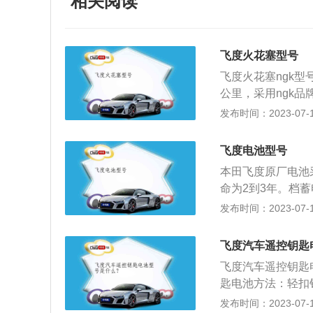
相关阅读
飞度火花塞型号
飞度火花塞ngk型号
公里，采用ngk
化油器清洗剂将化
发布时间：2023-07-17
概半个钟，然后用
洗白醋清洗的方法
飞度电池型号
使用，它的腐蚀能
本田飞度原厂电池采
命为2到3年。档
无法着车，车内负
发布时间：2023-07-17
盖，找到电池所在
接处端口，要先拆
飞度汽车遥控钥匙
误触车身，从而造
飞度汽车遥控钥匙
池；5、最后更换
匙电池方法：轻扣
开钥匙盖，只需把
发布时间：2023-07-17