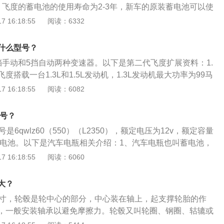
、飞度的蓄电池的使用寿命为2-3年，新车的原装蓄电池可以使
用寿命快到期时，应该多多检查，提前做好检测，发现问题及
 16:18:55
阅读：6332
免使用过程中蓄电池突然“趴窝”造成损失。2、新的蓄电池可能
况，包括新出厂新车上的原装蓄电池，都有可能电量并非10
什么型号？
的蓄电池后，或者在买新车之后，需要让发动机运转时间长一
挡手动和5挡自动两种变速器。以下是第二代飞度扩展资料：1.
池能够完全充满电。
度搭载一台1.3L和1.5L发动机，1.3L发动机最大功率为99马
N·m；1.5L发动机最大功率为120马力，峰值扭矩为145N·
 16:18:55
阅读：6082
配5挡手动或5AT自动变速箱。2.车身尺寸是4109x1694x1
的6款车型轴距均为2530mm，悬架提升30mm。3.标配Honda
型号？
超感系统，ACC主动巡航、CMBS碰撞缓解制动、LKAS车道保持
号是6qwlz60（550）（L2350），额定电压为12v，额定容量
偏移抑制系统。
维护电池。以下是汽车电瓶相关介绍：1、汽车电瓶也叫蓄电池，
工作原理就是把化学能转化为电能。2、电瓶是指铅酸蓄电
 16:18:55
阅读：6060
及其氧化物制成，电解液是硫酸溶液的蓄电池。3、如果已经
好检测，发现问题及早解决或更换，避免使用过程中蓄电池突
大？
5寸，轮毂是轮中心的部分，中心装在轴上，起支撑轮胎的作
，一般安装轴承以避免摩擦力。轮毂又叫轮圈、钢圈、轱辘或
本田旗下的一款小型轿车，使用1.5l自然吸气发动机，发动机