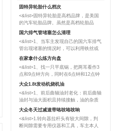
固特异轮胎什么档次
<&list>固特异轮胎是高档品牌，是美国
的汽车轮胎品牌。虽然是高档轮胎品
牌，但是中高低端的轮胎都有生产，这
国六排气管堵塞怎么清理
也是为了更好的开拓市场。
<&list>1、当车主发现自己的国六车排气
管出现堵塞的情况时，可以利用铁丝或
者是细棍，直接将杂物给取出来，如果
在家拿什么练方向盘
堵塞情况比较严重，也可以采取应急措
<&list>1、找一只平底锅，把两耳看作3
施。 <&list>2、直接利用木棍将所有的
点和9点钟方向，同时在6点钟和12点钟
杂物推到排气管里面的位置处，然后将
方向做一个标记。 <&list>2、双手握住
三元催化器拆解开，就可以将堵塞的东
大众1.8t发动机烧机油
平底锅两耳，然后往左打半圈、一圈、
西取出来。但如果是因为积碳过多引起
<&list>1、前后曲轴油封老化：前后曲轴
一圈半的练习，往右同样也要打相同的
的堵塞，就需要将三元催化器泡在草酸
油封与油大面积且持续接触，油的杂质
圈数。 <&list>3、最后强调要反复练
中进行清洗。 <&list>3、也可以利用清
和发动机内持续温度变化使其密封效果
习，这样就可以形成肌肉记忆，在真实
大众冬天过减速带咯吱咯吱响
洗剂对堵塞的情况得到解决，将清洗剂
逐渐减弱，导致渗油或漏油。<&list>2、
驾驶车辆时，不需要记忆也能打好方
放在燃油箱中，与燃油混合后，车辆启
<&list>1.转向器拉杆头有较大间隙，判
活塞间隙过大：积碳会使活塞环与缸体
向。
动时，就可以和汽油一起进入到燃烧
断间隙需要专用仪器和工具，车主本人
的间隙扩大，导致机油流入燃烧室中，