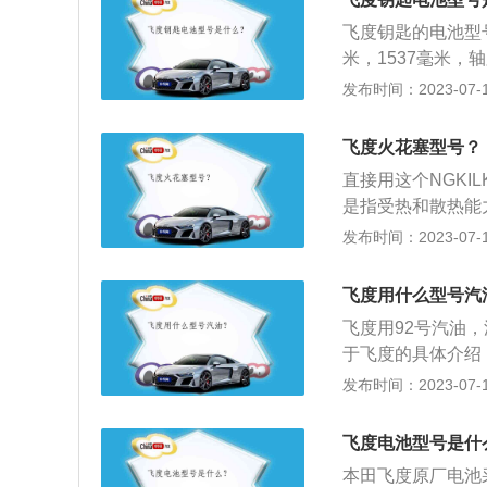
动方式是前置前驱
飞度钥匙的电池型号
立悬架。
米，1537毫米，
1.5升自然吸气发
发布时间：2023-07-17
大功率转速为660
缸内直喷技术，并
飞度火花塞型号？
直接用这个NGKI
是指受热和散热能
而热值包括1至9九
发布时间：2023-07-17
大部分轿车的火花
多，以电极区分，
飞度用什么型号汽
的车上，还有铂金
飞度用92号汽油
公里。
于飞度的具体介绍
长为4109mm、宽
发布时间：2023-07-17
l。2、动力方面：
扭矩是155nm，
飞度电池型号是什
式独立悬架，后悬
本田飞度原厂电池