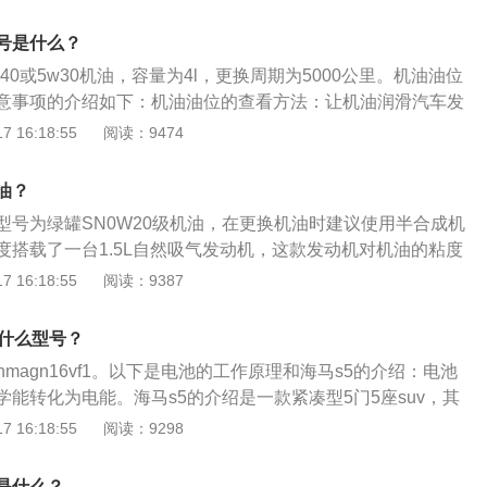
旧电池的位置，建议使用小号一字螺丝刀，可以更方便拆下旧
正极朝上，重新安装钥匙盖和机械钥匙，确认钥匙功能正常。
号是什么？
项：不要用错电池。智能车钥匙的电池寿命大约在1年左右。
40或5w30机油，容量为4l，更换周期为5000公里。机油油位
频率不同，电池的消耗量也就不同；不同距离使用车钥匙，耗
意事项的介绍如下：机油油位的查看方法：让机油润滑汽车发
同。给智能车钥匙换电要很慎重，一旦出现差错，钥匙中的电
10分钟或30分钟之后再去检查机油尺的液面高度，通过机油尺
 16:18:55
阅读：9474
动机机油的情况。机油使用注意事项：选择机油应根据发动机
要选择与发动机匹配的机油。应选择多级机油，多级机油具有
油？
效等优点，能够对发动机起到较好的保护作用。油量应略低于
型号为绿罐SN0W20级机油，在更换机油时建议使用半合成机
不要加的过满。
度搭载了一台1.5L自然吸气发动机，这款发动机对机油的粘度
使用半合成机油即可。飞度的发动机有131马力的最大功率和1
 16:18:55
阅读：9387
矩，搭载缸内直喷技术，并且使用了铝合金缸盖缸体，能在每分
最大功率，能在每分钟4600转时输出最大扭矩。飞度的前悬架使
是什么型号？
架，后悬架使用了扭力梁非独立悬架。
hmagn16vf1。以下是电池的工作原理和海马s5的介绍：电池
能转化为电能。海马s5的介绍是一款紧凑型5门5座suv，其
8mm、宽1823mm、高1630mm，轴距为2630mm。海马s5
 16:18:55
阅读：9298
吸气发动机和5挡手动变速箱，最大功率是90千瓦，最大功率转
转，最大扭矩是160牛米，最大扭矩转速是每分钟4000转，其驱
是什么？