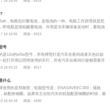
 16:18:55
阅读：5414
米，最大马力为131匹。飞度的长宽高分别为4109mm、1694m
轴距为2530mm，搭载cvt无级变速箱。该车的前悬挂使用麦弗逊
？
挂使用扭力梁式半独立悬挂，驱动方式为前置前驱。
v75ah，电瓶也叫蓄电池，是电池的一种。电瓶工作原理就是把
，即电瓶是指铅酸蓄电池。作用是当车辆准备发动时，蓄电池
由起动机带动飞轮和曲轴转动，从而发动车辆。cc是一汽大众
 16:18:55
阅读：5013
轿车，其车身尺寸长宽高分别为4864mm、1870mm、1447
1mm。在外观方面，cc尾部在设计上给人一种较宽的视觉体验，
型号
升了这款车的运动感，尾灯采用的是全新的设计，流水转向灯
的是12v的w5w型号，所有牌照灯是汽车在夜间或者天色比较
。
一起打开用以照明使用的车灯，所有汽车在夜间行驶都需要开
生通过汽车生产厂商对外形设计上添加了时尚又个性的元素打
 16:43:22
阅读：4517
时采用来自赛车的运动元素设计，汽车的外观和内饰更具运动
年轻消费者的喜爱。官方提供紫色，银色，黑色三种色彩，汽
是什么
颜色，成为欧洲市场最受欢迎的小型车车型，也是本田汽车公
使用的是邓禄普，轮胎型号是：ENASAVEEC300；规格
战略车型。新款飞度在车身长度上比上一代车型增加了55m
584H，标配铁钢圈。如果车主在给汽车的轮胎配置钢圈的时候，最
mm。
金的钢圈。因为总体来说铝合金钢圈比铁钢圈的硬度会更大一
 16:43:18
阅读：4340
当中，不容易发生磕碰变形；而且铝合金钢圈更加省油。飞度