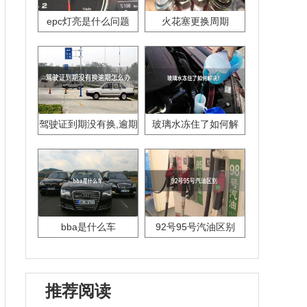
epc灯亮是什么问题
火花塞更换周期
驾驶证到期没有换,逾期
玻璃水冻住了如何解
怎么办??
决？
bba是什么车
92号95号汽油区别
推荐阅读