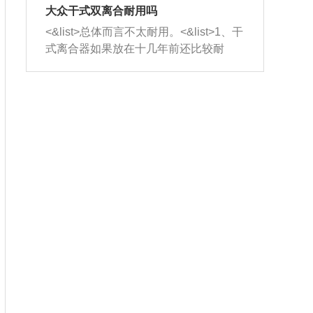
室，最后形成废气排出，就可以让三元
无法制作，需要将车辆送到修理厂或4s
造成烧机油。<&list>3、机油粘度。使用
大众干式双离合耐用吗
催化器得到清洗，排气管堵塞的情况就
店；<&list>2.车辆半轴套管防尘罩破
机油粘度过小的话，同样会有烧机油现
<&list>总体而言不太耐用。<&list>1、干
能够得到解决。
裂，破裂后会出现漏油现象，使半轴磨
象，机油粘度过小具有很好的流动性，
式离合器如果放在十几年前还比较耐
损严重，磨损的半轴容易损坏，产生异
容易窜入到气缸内，参与燃烧。<&list>
用，但是由于现在的汽车发动机动力输
响；<&list>3.稳定器的转向胶套和球头
4、机油量。机油量过多，机油压力过
出越来越高，使得干式离合器散热不足
老化，一般是使用时间过长造成的。解
大，会将部分机油压入气缸内，也会出
的缺陷也逐渐暴露出来。<&list>2、由于
决方法是更换新的质量好的转向橡胶套
现烧机油。<&list>5、机油滤清器堵塞：
干式双离合的工作环境暴露在空气中，
和球头。
会导致进气不畅，使进气压力下降，形
而离合器的散热也是通离合器罩上面的
成负压，使机油在负压的情况下吸入燃
几个小孔来进行散热。但是在行驶过程
烧室引起烧机油。<&list>6、正时齿轮或
中变速箱需要换挡，就不得不使得离合
链条磨损：正时齿轮或链条的磨损会引
器频繁工作。<&list>3、长时间的低速行
起气阀和曲轴的正时不同步。由于轮齿
驶以及过于频繁的启停，导致离合器的
或链条磨损产生的过量侧隙，使得发动
温度不断升高，而低速行驶时空气流动
机的调节无法实现：前一圈的正时和下
效率不高，无法将离合器中的热量有效
一圈可能就不一样。当气阀和活塞的运
的带走，导致离合器内部的温度不断升
动不同步时，会造成过大的机油消耗。
高，加速离合器的磨损。
解决方法：更换正时齿轮或链条。<&list
>7、内垫圈、进风口破裂：新的发动机
设计中，经常采用各种由金属和其他材