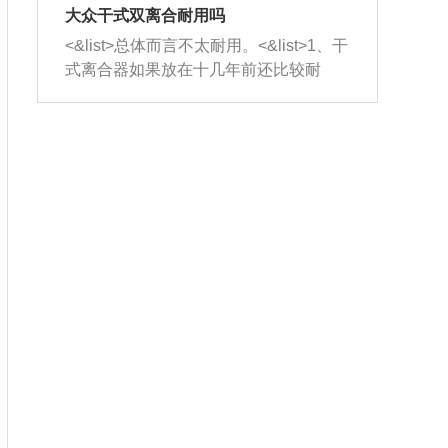
室，最后形成废气排出，就可以让三元
无法制作，需要将车辆送到修理厂或4s
造成烧机油。<&list>3、机油粘度。使用
大众干式双离合耐用吗
催化器得到清洗，排气管堵塞的情况就
店；<&list>2.车辆半轴套管防尘罩破
机油粘度过小的话，同样会有烧机油现
<&list>总体而言不太耐用。<&list>1、干
能够得到解决。
裂，破裂后会出现漏油现象，使半轴磨
象，机油粘度过小具有很好的流动性，
式离合器如果放在十几年前还比较耐
损严重，磨损的半轴容易损坏，产生异
容易窜入到气缸内，参与燃烧。<&list>
用，但是由于现在的汽车发动机动力输
响；<&list>3.稳定器的转向胶套和球头
4、机油量。机油量过多，机油压力过
出越来越高，使得干式离合器散热不足
老化，一般是使用时间过长造成的。解
大，会将部分机油压入气缸内，也会出
的缺陷也逐渐暴露出来。<&list>2、由于
决方法是更换新的质量好的转向橡胶套
现烧机油。<&list>5、机油滤清器堵塞：
干式双离合的工作环境暴露在空气中，
和球头。
会导致进气不畅，使进气压力下降，形
而离合器的散热也是通离合器罩上面的
成负压，使机油在负压的情况下吸入燃
几个小孔来进行散热。但是在行驶过程
烧室引起烧机油。<&list>6、正时齿轮或
中变速箱需要换挡，就不得不使得离合
链条磨损：正时齿轮或链条的磨损会引
器频繁工作。<&list>3、长时间的低速行
起气阀和曲轴的正时不同步。由于轮齿
驶以及过于频繁的启停，导致离合器的
或链条磨损产生的过量侧隙，使得发动
温度不断升高，而低速行驶时空气流动
机的调节无法实现：前一圈的正时和下
效率不高，无法将离合器中的热量有效
一圈可能就不一样。当气阀和活塞的运
的带走，导致离合器内部的温度不断升
动不同步时，会造成过大的机油消耗。
高，加速离合器的磨损。
解决方法：更换正时齿轮或链条。<&list
>7、内垫圈、进风口破裂：新的发动机
设计中，经常采用各种由金属和其他材