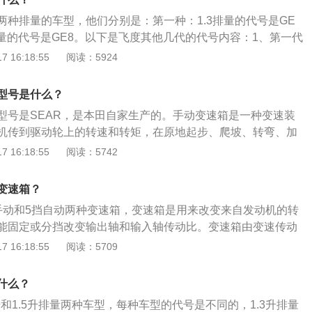
两种排量的车型，他们分别是：第一种：1.3排量的代号是GE
排量的代号是GE8。以下是飞度其他几代的代号内容：1、第一代
号是GD1，1.5排量的代号是GD3。2、第三代飞度：1.3排量
 16:18:55
阅读：5924
排量的代号是GK5。以下是对飞度动力方面的一些介绍：飞度配备
气发动机，该发动机拥有96千瓦的功率和155牛米的扭距，在同级
型号是什么？
可出其，其手动挡的车型百公里加速时间可以做到九秒以内，
型号是SEAR，是本田自家生产的。手动变速箱是一种变速装
十秒以内，在获得强劲动力的同时又不会以高油耗作为代价。
机传到驱动轮上的转速和转矩，在原地起步、爬坡、转弯、加
使汽车获得不同的牵引力和速度，同时使发动机工作在较为有
 16:18:55
阅读：5742
以2021款本田飞度潮启版为例，其属于小型车，车身尺寸是：
694毫米、高1537毫米m，轴距为2530毫米，油箱容积为40
变速箱？
手动和5挡自动两种变速箱，变速箱是用来改变来自发动机的转
能固定或分挡改变输出轴和输入轴传动比。变速箱由变速传动
成，有些汽车还有动力输出机构。二代飞度是广汽本田推出的
 16:18:55
阅读：5709
onda新的家族式前脸造型概念“solidwing”，前格栅与大灯
厉和劲酷，车身侧面运用特有的劲酷刀锋式双腰线设计，带来
什么？
冲力。
升和1.5升排量两种车型，每种车型的代号是不同的，1.3升排量