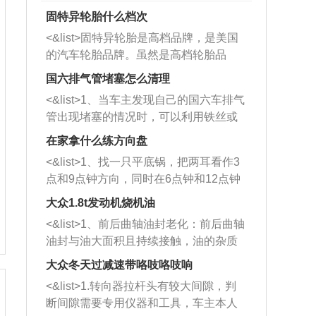
固特异轮胎什么档次
<&list>固特异轮胎是高档品牌，是美国
的汽车轮胎品牌。虽然是高档轮胎品
牌，但是中高低端的轮胎都有生产，这
国六排气管堵塞怎么清理
也是为了更好的开拓市场。
<&list>1、当车主发现自己的国六车排气
管出现堵塞的情况时，可以利用铁丝或
者是细棍，直接将杂物给取出来，如果
在家拿什么练方向盘
堵塞情况比较严重，也可以采取应急措
<&list>1、找一只平底锅，把两耳看作3
施。 <&list>2、直接利用木棍将所有的
点和9点钟方向，同时在6点钟和12点钟
杂物推到排气管里面的位置处，然后将
方向做一个标记。 <&list>2、双手握住
三元催化器拆解开，就可以将堵塞的东
大众1.8t发动机烧机油
平底锅两耳，然后往左打半圈、一圈、
西取出来。但如果是因为积碳过多引起
<&list>1、前后曲轴油封老化：前后曲轴
一圈半的练习，往右同样也要打相同的
的堵塞，就需要将三元催化器泡在草酸
油封与油大面积且持续接触，油的杂质
圈数。 <&list>3、最后强调要反复练
中进行清洗。 <&list>3、也可以利用清
和发动机内持续温度变化使其密封效果
习，这样就可以形成肌肉记忆，在真实
大众冬天过减速带咯吱咯吱响
洗剂对堵塞的情况得到解决，将清洗剂
逐渐减弱，导致渗油或漏油。<&list>2、
驾驶车辆时，不需要记忆也能打好方
放在燃油箱中，与燃油混合后，车辆启
<&list>1.转向器拉杆头有较大间隙，判
活塞间隙过大：积碳会使活塞环与缸体
向。
动时，就可以和汽油一起进入到燃烧
断间隙需要专用仪器和工具，车主本人
的间隙扩大，导致机油流入燃烧室中，