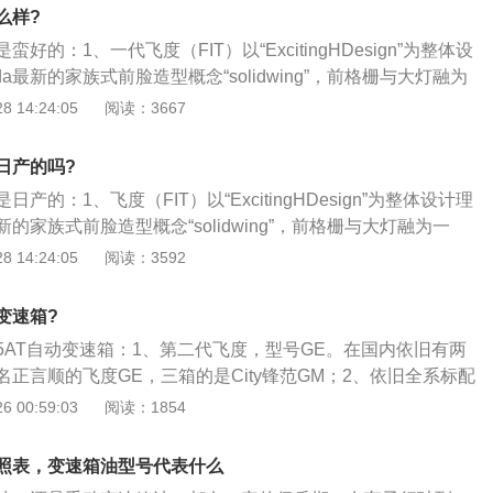
GE6；1.5排量的代号是GE8。第三代飞度：1.3排量的未引进；
28万元。共有六款车型在售，全部为国五排放标准。
么样?
型。1.5排量的代号是GK5。这种代号的命名方法是用底盘的代
好的：1、一代飞度（FIT）以“ExcitingHDesign”为整体设
方法很多厂家都会采用。例如头文字D里面的AE86。AE86
a最新的家族式前脸造型概念“solidwing”，前格栅与大灯融为
6其实就是现在的卡罗拉的前身。2008年7月，广汽本田第二代
劲酷；2、车身侧面运用特有的劲酷刀锋式双腰线设计，带来
 14:24:05
阅读：3667
.3L、1.5L两种排量五款车型，官方指导价：8.68-12.98万
冲力；3、充满张力的尾部造型搭配使用LED光源的后尾组合
二代飞度推出了中期改款车型，两个排量5种车型，官方指导价为
的质感。酷劲十足的。
万元。2012年3月，飞度每款车型降价一万元。
日产的吗?
产的：1、飞度（FIT）以“ExcitingHDesign”为整体设计理
新的家族式前脸造型概念“solidwing”，前格栅与大灯融为一
酷；2、车身侧面运用特有的劲酷刀锋式双腰线设计，带来让
 14:24:05
阅读：3592
力。充满张力的尾部造型搭配使用LED光源的后尾组合灯，呈
劲十足的；3、飞度（FIT）首次搭载Honda全新EarthDre
变速箱?
gy（地球梦科技）引擎。全新的1.5L直喷DOHCi-VTEC发动机最大
5AT自动变速箱：1、第二代飞度，型号GE。在国内依旧有两
00rpm，最大扭矩为155N·\/4600rpm，动力性能居同级之首。
正言顺的飞度GE，三箱的是City锋范GM；2、依旧全系标配
GE）而且车身尺寸有所增长，使其实用性更进一步，已经赶得
 00:59:03
阅读：1854
（不明白什么是魔术座椅的同学，可以仔细留意后面几张照片）
代的两个排量选择，1.3的L13A和1.5的L15A。差别的是1.
照表，变速箱油型号代表什么
i-VTEC，马力上升到98匹；3、奇怪的是欧洲市场依旧有每