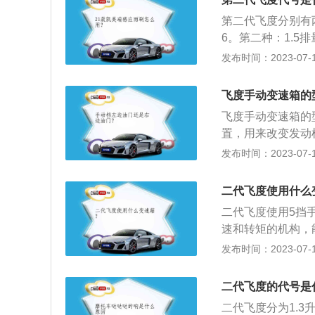
第二代飞度分别有
6。第二种：1.5
飞度：1.3排量的代
发布时间：2023-07-17
的未引进，1.5
1.5LL4自然吸
飞度手动变速箱的
别发动机里面无人
飞度手动变速箱的
自动挡的车型也在
置，用来改变发动
速等各种工况下，
发布时间：2023-07-17
利的工况范围内。
长4109毫米、宽1
二代飞度使用什么
升。
二代飞度使用5挡
速和转矩的机构，
机构和操纵机构组
发布时间：2023-07-17
一款两厢轿车，采用H
融为一体，凸显凌
二代飞度的代号是
让人跃跃欲试的前
二代飞度分为1.3