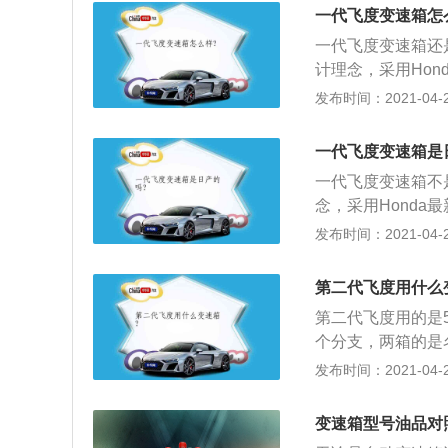
1.3排量的代号是
价7.38~10.
一代飞度变速箱怎
只有1.5排量的车
一代飞度变速箱还是蛮
号命名的。这种命名
计理念，采用Hond
也是车架号。AE8
一体，凸显凌厉和
发布时间：2021-04-28
飞度正式上市，共有1
让人跃跃欲试的前
元。2011年第
灯，呈现出更高级
8.98-12.98
一代飞度变速箱是
一代飞度变速箱不是日
念，采用Honda最
体，凸显凌厉和劲
发布时间：2021-04-28
人跃跃欲试的前冲
现出更高级的质感。酷
第二代飞度用什么
amsTechnolo
第二代飞度用的是
功率达96kW\/66
个分支，两箱的是名
动人的魔术座椅（
发布时间：2021-04-26
上小型MPV了！
发动机方面，维持上一
变速箱型号油品对
3的发动机也标配了