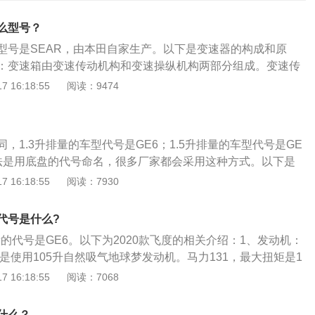
么型号？
型号是SEAR，由本田自家生产。以下是变速器的构成和原
：变速箱由变速传动机构和变速操纵机构两部分组成。变速传
是改变转矩和转速的数值和方向；操纵机构的主要作用是控制
 16:18:55
阅读：9474
速器传动比的变换，即实现换档，以达到变速变矩。变速器的
箱主要应用了齿轮传动的降速原理。简单的说，变速箱内有多
轮副，而汽车行驶时的换档行为，也就是通过操纵机构使变速
，1.3升排量的车型代号是GE6；1.5升排量的车型代号是GE
工作。如在低速时，让传动比大的齿轮副工作，而在高速时，
法是用底盘的代号命名，很多厂家都会采用这种方式。以下是
副工作。
1、车型：飞度在中国销售的车型一共有三代。具体的代号分
 16:18:55
阅读：7930
1.3排量的代号是GD1；1.5排量的代号是GD3。第二代飞
号是GE6；1.5排量的代号是GE8。第三代飞度：1.3排量的未引
代号是什么?
车型。1.5排量的代号是GK5。2、动力：飞度配备1.5LL4自然
量的代号是GE6。以下为2020款飞度的相关介绍：1、发动机：
动机拥有96千瓦的功率和155牛米的扭距，在同级别发动机里
还是使用105升自然吸气地球梦发动机。马力131，最大扭矩是1
手动挡的车型百公里加速时间可以做到九秒以内，自动挡的车
转速为6600转每分钟，最大扭矩转速4600转每分钟。2、变速
 16:18:55
阅读：7068
在获得强劲动力的同时又不会以高油耗作为代价。
一共使用了两款变速箱，一款是5速手动变速箱，另一款是cvt变
高分别为4096/1695/1525mm，轴距为2530mm。
什么？