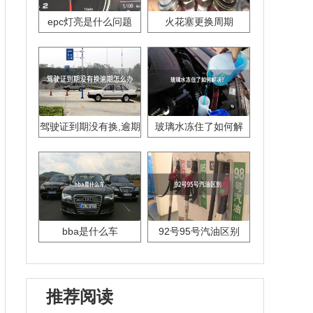
epc灯亮是什么问题
火花塞更换周期
驾驶证到期没有换,逾期
玻璃水冻住了如何解
怎么办??
决？
bba是什么车
92号95号汽油区别
推荐阅读