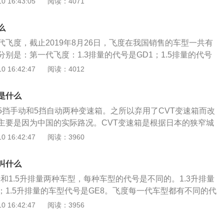
 16:43:05
阅读：4071
代价。
标志。ATF变速箱油是自动变速箱油。ATF变速箱油的类型很
擦系数也不同。目前，广泛使用的ATF变速箱油型号为DEXRO
么
I和DEXRON-III。性能要求包括低温流动性，高温氧化，消泡和脱
飞度，截止2019年8月26日，飞度在我国销售的车型一共有
件的兼容性。ATF-F变速箱是由福特生产的，福特车型基本上
别是：第一代飞度：1.3排量的代号是GD1；1.5排量的代号
车的自动变速箱型号可以选择8号或DEXRON-Ⅱ变速箱油；
度：1.3排量的代号是GE6；1.5排量的代号是GE8。第三代飞
 16:42:47
阅读：4012
使用DEXRON或DEXRON-Ⅱ；美国汽车大多使用DEXRON-
引进；只有1.5排量的车型。1.5排量的代号是GK5。这种代号的
的代号命名的。这种命名方法很多厂家都会采用。例如头文字
是什么
AE86也是车架号。AE86其实就是现在的卡罗拉的前身。截至20
5挡手动和5挡自动两种变速箱。之所以弃用了CVT变速箱而改
度在售的车型是2018款（第三代车型），官方指导价7.38~10.2
主要是因为中国的实际路况。CVT变速箱是根据日本的狭窄城
车型在售，全部为国五排放标准。动力方面，全系搭载1.5L直列
驶速度所设计的，但这个设计思路并不太适合中国的市场和路
 16:42:47
阅读：3960
5挡手动或CVT无级变速箱两种，最大功率96KW，最大扭矩1
对比较宽敞、行驶速度较高，同时，中国用户对小型车的动力
在这种情况下，本田直接改用5速自动变速箱。也就是5AT变速
叫什么
，广汽本田国产FitSaloon（飞度）正式上市。这是一款三厢小型
升和1.5升排量两种车型，每种车型的代号是不同的。1.3升排量
制造的第四代City，三厢飞度在2006年全面停产。国产两厢
；1.5升排量的车型代号是GE8。飞度每一代车型都有不同的代
市，一直到了2008年停售。这是第一代国产的飞度。2008年7
9月16日，飞度在我国销售的车型一共有三代。具体的代号分别
 16:42:47
阅读：3956
代飞度正式上市。2014年4月，广汽本田正式推出了第三代飞
.3排量的代号是GD1；1.5排量的代号是GD3。第二代飞度：
9月16日，飞度在售的车型是2018款（第三代车型），官方指导