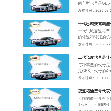
的车型代号是GE6
田旗下车型，二代飞度
发布时间：2023-07-17
0mm。二代飞度
其他部分线条比较
十代思域变速箱型
三角形头灯与不规
十代思域变速箱型
一代产品的加速特
的转速和转矩的机
田汽车旗下的一款紧
发布时间：2023-07-17
434毫米，轴距为2
发动机，最大功率是
二代飞度代号是什
箱。
每种车型的代号是不
是GE8。代号的
飞度在我国销售的
发布时间：2021-11-10
代号是GD1；1.5
量的代号是GE8。
变速箱油型号代表
的代号是GK5。飞
不同的型号具有不
155牛米的扭距
T和MT。不同的
时间可以做到九秒
同等级的油具有不