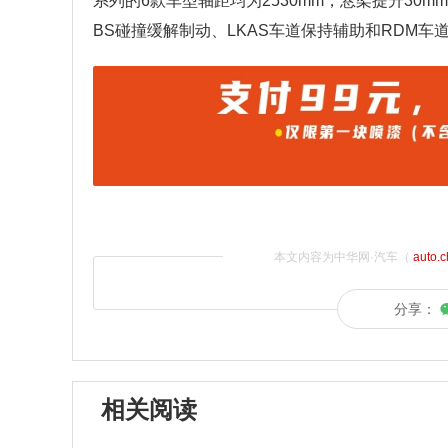
系列的6款车型轴距均为2530mm，悬架提升30mm
BS碰撞缓解制动、LKAS车道保持辅助和RDM车
本文内容为中华网·汽车（
auto.
分享：
相关阅读