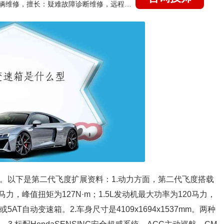
国家认证的汽车维修技师，15年德美日等各系车辆维修，擅长：疑难故障诊断维修，远程维修技术指导
。以下是第二代飞度扩展资料：1.动力方面，第二代飞度搭载
9马力，峰值扭矩为127N·m；1.5L发动机最大功率为120马力，
AT自动变速箱。2.车身尺寸是4109x1694x1537mm。两种