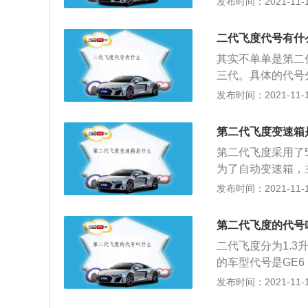
发布时间：2021-11-10
不会以高油耗作为
装上有相应的等级
多，不同型号的摩
二代飞度代号有什
N，DEXRON-I
其实不单单是第二代
气，以及橡胶密封
三代。具体的代号分
使用该模型。家用汽
是GD3。第二代飞
发布时间：2021-11-10
日本和欧洲型号推荐
度：1.3排量的未
Ⅱ。
命名方法是用底盘
第二代飞度变速箱
D里面的AE86。
第二代飞度采用了
19年8月26日，飞
为了自动变速箱，
8万元。共有六款
市道路及较低的行
发布时间：2021-11-10
4缸自然吸气，匹配
况，中国的路况相
55N·m。
还是比较看重的。
第二代飞度的代号
箱。2003年9月
二代飞度分为1.3
车，前身是泰国本田
的车型代号是GE6
飞度于2004年上
号。截止2019年
发布时间：2021-11-10
月，广汽本田第二
是：第一代飞度：1
度。截至2019年