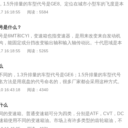
，1.5升排量的车型代号是GE8。定位在城市小型车的飞度是本
的车身尺寸为3920mm、1695mm、1525mm，轴距是250
 16:18:55
阅读：5584
的整体外型更像一颗子弹，静止状态下仍动感十足，虽然车身的
圆润，但发动机罩上凸起的鼻椎线条展示着新车的力量。该车
号是什么？
则五边形尾灯造型，以及附有转向灯的车外后视镜既保留了第
号是6MT和CYI，变速箱也指变速器，是用来改变来自发动机
征，又给新飞度带来了更多的个性。
构，能固定或分挡改变输出轴和输入轴传动比。十代思域是本
凑型汽车，其车身尺寸是：长4517毫米、宽1799毫米、高1
 16:18:55
阅读：5265
700毫米，油箱容积为47升。十代思域搭载了1.5T177马力L4
130千瓦，最大扭矩是226牛米，与其匹配的是CVT无级变速
么
同的，1.3升排量的车型代号是GE6；1.5升排量的车型代号
命名方法是用底盘的代号命名的，很多厂家都会采用这种方式。
车型一共有三代。具体的代号分别是：第一代飞度：1.3排量的
 16:43:18
阅读：4340
排量的代号是GD3。第二代飞度：1.3排量的代号是GE6；1.5排
第三代飞度：1.3排量的未引进；只有1.5排量的车型。1.5排量
什么
度配备1.5LL4自然吸气发动机，该发动机拥有96千瓦的功率和
同的变速箱。普通变速箱可分为四类，分别是ATF，CVT，DC
，在同级别发动机里面无人可出其，其手动挡的车型百公里加速
变速箱使用不同的变速箱油。市场上有许多类型的齿轮箱油，不
以内，自动挡的车型也在十秒以内，在获得强劲动力的同时又
同的作用。美国石油学会对变速箱油作了性能分类，齿轮油包