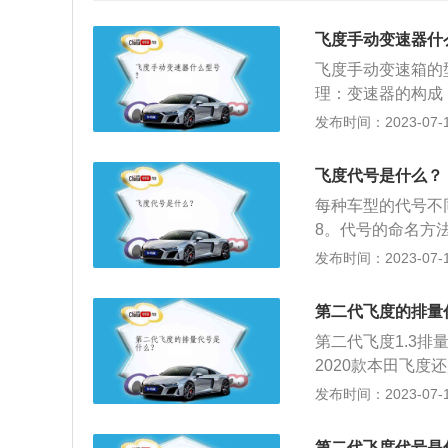
飞度手动变速器什
飞度手动变速箱的
理：变速器的构成
动机构的主要作用
发布时间：2023-07-17
传动机构，实现变
原理：机械式变速
飞度代号是什么？
组传动比不同的齿
每种车型的代号不同
箱内不同的齿轮副
8。代号的命名方
让传动比小的齿轮
飞度的相关介绍：
发布时间：2023-07-17
别是：第一代飞度：
度：1.3排量的代
第二代飞度的排量
进；只有1.5排量的
第二代飞度1.3排
吸气发动机，该发
2020款本田飞度
面无人可出其，其
55牛米，最大功率
发布时间：2023-07-17
型也在十秒以内，
箱：2020款飞度
速箱。3、尺度：长宽
第二代飞度代号是