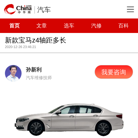
汽车
首页
文章
选车
汽修
百科
新款宝马z4轴距多长
2020-12-26 23:46:21
孙新利
我要咨询
汽车维修技师