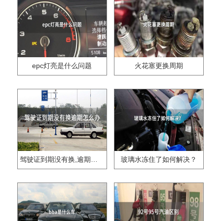
epc灯亮是什么问题
火花塞更换周期
驾驶证到期没有换,逾期怎么办??
玻璃水冻住了如何解决？