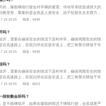
保持车辆直行，然后松开油门，使用点刹或不要直接操作，等待
一的高速公路救援电话12122；如果是在普通道路上，建议优
个过程中不允许大规模操作，否则容易影响车辆的侧翻和甩
开的，爆胎继续行驶会对车辆的避震、传动等系统造成很大的
话，因为很多保险公司有提供一次免费拖车的服务；再者，可
停在安全的地方，打开双闪，车后放置三角警示牌。4.公共汽车
轮毂变形，重要的是会危及人身安全，由于轮胎失去支撑力，
附近的汽修厂；爆胎救援电话还可参考全国各地区24小时紧急救
该疏散到安全的地方。5.呼叫救援或自行更换备胎。需要注意
下降，这时候很容易发生交通事故，当务之急，应缓慢减速将
 16:18:55
阅读：9448
话。
置不宜过近(准确放置距离：高速夜间250米，高速白天100
地方更换备胎或者打电话寻求帮助。轮胎是在各种车辆或机械
50米，夜间150米)。如果警示标志太近，会离事故车辆太近，
的圆环形弹性橡胶制品，轮胎通常安装在金属轮辋上，能支承
开吗？
影响出行事故。而且不能用其他任何物品代替，否则会被视为
击，实现与路面的接触并保证车辆的行驶性能。
续开，需要在确保安全的情况下及时停车，确保周围安全的情
仅会扣分还会被罚款。另外需要注意的是，更换备胎必须在保
是在高速路上，应双闪停在应急车道上，把三角警示牌放于车
下进行。
，需要确定左侧无车，才可以开门下车，没有备胎不可以强行行
 16:18:55
阅读：9448
汽车爆胎时应做到：1、不可以急刹车，应当缓慢减速，因为
候忽然爆胎会使车辆侧偏，急刹车会使这种侧偏更加严重，从
段吗？
缓慢减速的同时，要双手紧握方向盘，向爆胎的反方向转，以
续开，需要在确保安全的情况下及时停车，确保周围安全的情
驶。
是在高速路上，应双闪停在应急车道上，把三角警示牌放于车
，需要确定左侧无车，才可以开门下车，没有备胎不可以强行行
 16:18:55
阅读：8623
以下是汽车爆胎的注意事项：切忌急刹车：应当缓慢减速，因
时候忽然爆胎会使车辆侧偏，急刹车会使这种侧偏更加严重，
一段轮毂会坏吗？
慢行驶：缓慢减速的同时，要双手紧握方向盘，向爆胎的反方
，是不能继续开，如果在爆胎的情况下继续行驶，会造成更严
的直线行驶。