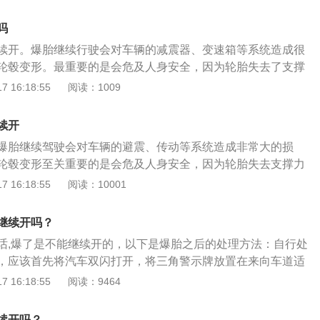
可能会出现漏气现象，导致车辆不能行驶，可慢慢行驶到就近
箱中取出备胎，同时把备胎下面的千斤顶和换胎工具拿出来。
气严重，不要强行驾驶，不仅轮胎对轮胎没有好处，反而存在
罩取下，就可以看到轮毂上的四颗螺丝，先把螺丝拧松，但不
吗
方法也是不同的，一般分为两种：胶条补胎和冷补。胶条补胎
、把千斤顶的缝口对准汽车大梁位置，顺时针旋转即可用千斤
续开。爆胎继续行驶会对车辆的减震器、变速箱等系统造成很
轮胎、也不用做动平衡，方便快捷；但其缺点也十分明显，胶
上顶起来，一直到轮胎完全离开地面为止。4、把四颗螺丝取
轮毂变形。最重要的是会危及人身安全，因为轮胎失去了支撑
的伤口扩大，会对轮胎造成损害，并且时间一久就会有漏气的
掉的轮胎拿下来了。5、把备胎对着螺杆位置安装上去，并且
严重降低，所以这个时候非常容易发生出行事故。爆胎后需要
 16:18:55
阅读：1009
使用最广泛的方法，能修补绝大部分的伤口，但是其缺点是，
。6、取下来千斤顶，盖上轮毂罩就完成了车轮胎的更换。预
下及时停车。确保周边安全的情况下，更换备胎。如果是在高
胎后时间一久，水就会渗透进伤口，破坏轮胎内部的帘布层。
1、行驶前要细致检查；2、在车上安装胎压监测系统；3、做
闪停在应急车道上，把三角警示牌放于车辆后面100米处。需
续开
、定期将轮胎换位；5、定期修正车轮平衡度；6、定期清理小
才能够开门下车。要是没有备胎，不可以强行行车，需要叫拖
爆胎继续驾驶会对车辆的避震、传动等系统造成非常大的损
费用远远低于更换轮毂的费用。轮胎是橡胶制品，伴随着时间
轮毂变形至关重要的是会危及人身安全，因为轮胎失去支撑力
会发生老化现象，轮胎的安全系数会大幅度降低。通常轮胎能
降低，这个时候候非常容易发生事故。车胎爆了是不可以继续
 16:18:55
阅读：10001
胎遭受意外冲击，扎钉，划伤等情况，一定要查验受伤情况，
的道路边，有备胎的话，赶紧更换备胎，将爆的轮胎放在车
更换。即便没有跑多少公里数轮胎到了使用年限，轮胎看着好
修理厂，爆胎面积小的话是可以修补的，面积大的话，建议直
要更换，由于轮胎原料的具体材质是橡胶，橡胶在长期放置的
继续开吗？
胎的时候需要注意的问题很多，首先是要将车停在安全的到路
更何况汽车使用环境常常也会遭受风吹日晒。轮胎老化后，所
话,爆了是不能继续开的，以下是爆胎之后的处理方法：自行处
爆胎后，将车停在应急车道，然后在车后15米放置三角警示
轻则是在正常行车的情况下会增加耗油量，而重则会由于轮胎
，应该首先将汽车双闪打开，将三角警示牌放置在来向车道适
车提个醒，防止二次事故的发生。
着力显著降低，造成刹车距离增大。汽车爆胎应该这样处理:1.
上250米，高速白天150米，普通公路白天50米，晚上150
 16:18:55
阅读：9464
胎时，千万不要惊慌。我们必须尽力调整方向盘。汽车转弯
车，这里有状况注意避让。同时，车上的人员要全部下车撤至
过正。我们应该在调整方向的情况下，把车慢慢减速。避免紧
援。电话救援：如果车胎爆了需要打电话救援，如果是在高速
续开吗？