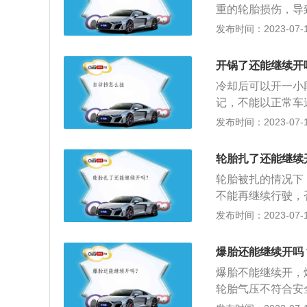
重的轮胎损伤，导
驶的距离有关，还
发布时间：2023-07-17
100米轮毂不会
而且到时候轮胎和
开锅了还能继续开
时靠边停车：对于
冷却后可以开一小
到修理厂或者4S
记，不能以正常车
胎之后仍然可以以不
没有查明的情况下
发布时间：2023-07-17
爆胎的胎侧较为厚
停车，但千万不要
突然失压，导致轮
盖提高散热速度。
之后对行驶的影响
轮胎扎了还能继续
指针降到适温位置
行驶距离过长，同
轮胎被扎的情况下
不能再继续行驶，
被扎钉子也不能开
发布时间：2023-07-17
部位，损伤后就有
了。胎面因为比较
爆胎还能继续开吗
胎，具体的需要到
爆胎不能继续开，
子，开到就近的汽
轮胎气压不符合安
漏气，也不要擅自
度磨损或受油类腐