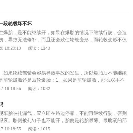
一段轮毂坏不坏
生爆胎，是不能继续开，如果在爆胎的情况下继续行驶，会造
伤，导致无法修补，而且还会致使轮毂变形，而轮毂变形不仅
关，还与所行驶的速度有关。一般情况下，如果是防爆胎轮胎
 18:20:10
阅读：1143
一小段轮毂不会坏。而如果是长距离或高速行驶，不仅存在着
而且到时候轮胎和轮毂都要更换。车胎，是轮胎的通称，通常
成，有实心胎和充气胎之分，充气胎由内胎和外胎组成。一般
。如果继续驾驶会容易导致事故的发生，所以爆胎后不能继续
寿命定为3年。
是前轮爆胎还是后轮爆胎：1、如果是前轮爆胎，那么双手不
紧方向盘，调整车头方向，动作不能过大或者过猛。另外，更
 16:18:55
阅读：1032
2、若是后轮爆胎，车子将会偏爆胎的一则移动，此时应收油
下来，值得提及的是，与前轮爆胎不一样，由于后轮不具有导
吗
车的后轮承载重量相对不高，因此，后轮爆胎并不是非常危
现车胎被扎漏气，应立即在路边停靠，不能再继续行驶，否则
向盘。3、车速下降后，打开双闪警示灯，将车停在安全的地
报废。胎侧被扎钉子也不能开，胎侧是轮胎最薄、最脆弱的部
在车后道路上，然后迅速更换备胎。有些汽车备胎不是全尺寸
在爆胎的隐患。如果轮胎被扎并未漏气，车主也不要擅自拔掉
 16:18:55
阅读：1015
高限速，行驶时不能超过最高车速。更换备胎的方法如下：