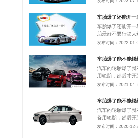
发布时间：2023-07-17
全无法行驶，可以
爆胎的方法是：1
驾驶，这样不但对
胎防扎处理；4、
车胎爆了还能开一
子。
车胎爆了还能开一
胎最好不要行驶太
最近的维修店进行
发布时间：2022-01-06
路上行驶时间长了
形，甚至漏气，大
车胎爆了能不能继
这时，车主不能掉
汽车的轮胎爆了就
的轮胎应及时修补
用轮胎，然后才开
主要第一时间努力
件，轮胎关乎到汽
发布时间：2021-04-28
免发生交通事故。
长时间使用会发生
安全性，因此建议
胎安装在汽车上是
换。
车胎爆了能不能继
胎。 在购买新的
汽车的轮胎爆了就
的。正常状况下，
备用轮胎，然后开
一定不要购买了。
件，轮胎关乎到汽
发布时间：2020-12-27
试，这样子可以避
时间使用会出现老
车轮出现了不正常