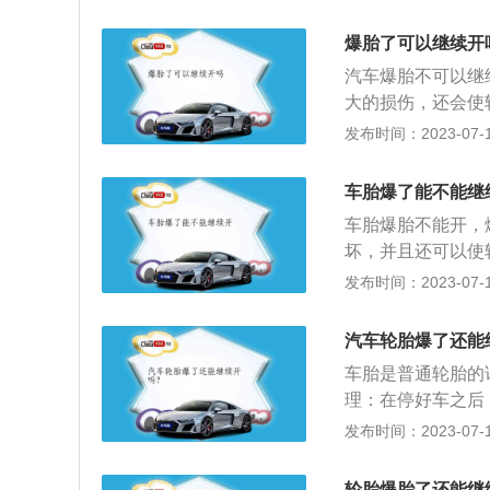
异物，因为拔出时
1、从汽车的后备
的维修店；轮胎漏
2、把轮胎的轮毂
爆胎了可以继续开
驾驶危险。补胎的
要着急取下来。3
汽车爆胎不可以继
的优点是不用拆装
顶把轮子部位的车
大的损伤，还会使
条补胎需要将原有
下后，就可以把换
力，车身的稳定性
发布时间：2023-07-17
风险。冷补是目前
装上螺帽拧紧即可
在保证安全的情况
比较麻烦，而却补
防爆胎的方法是：
速路上，应打开双
车胎爆了能不能继
轮胎防扎处理；4
要确定左侧无车，
石子。
车胎爆胎不能开，
车，毕竟叫拖车的
坏，并且还可以使
的推进，轮胎橡胶
车身的稳定性严重
发布时间：2023-07-17
够使用三年；如轮
开的，要停在安全
来确认是不是需要
内，找最近的汽车
好的，建议依然是
汽车轮胎爆了还能
接换新的。更换备
情况下便会老化，
车胎是普通轮胎的
边，在高速上发生
带来的隐患不少，
理：在停好车之后
架，目的也是给后
胎面的牵引力、附
当的位置上（高速晚
发布时间：2023-07-17
当你意识到汽车爆
米）。警示后方来
时，我们不能矫枉
安全的地方等待救
轮胎爆胎了还能继