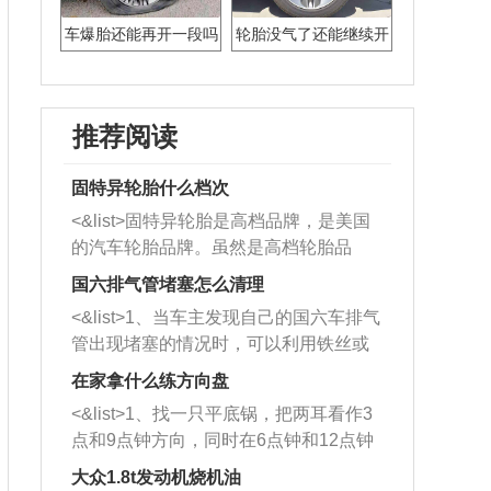
车爆胎还能再开一段吗
轮胎没气了还能继续开
吗
推荐阅读
固特异轮胎什么档次
<&list>固特异轮胎是高档品牌，是美国
的汽车轮胎品牌。虽然是高档轮胎品
牌，但是中高低端的轮胎都有生产，这
国六排气管堵塞怎么清理
也是为了更好的开拓市场。
<&list>1、当车主发现自己的国六车排气
管出现堵塞的情况时，可以利用铁丝或
者是细棍，直接将杂物给取出来，如果
在家拿什么练方向盘
堵塞情况比较严重，也可以采取应急措
<&list>1、找一只平底锅，把两耳看作3
施。 <&list>2、直接利用木棍将所有的
点和9点钟方向，同时在6点钟和12点钟
杂物推到排气管里面的位置处，然后将
方向做一个标记。 <&list>2、双手握住
三元催化器拆解开，就可以将堵塞的东
大众1.8t发动机烧机油