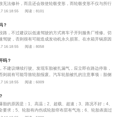
致无法修补，而且还会致使轮毂变形，而轮毂变形不仅与所行
与所行驶的速度有关。一般情况下，如果在爆胎之后低速开了
 16:18:55
阅读：8101
坏。而如果是长距离或高速行驶，不仅存在着很大的安全隐患，
轮毂都要更换，将会花费更多的钱。如下是扩展资料：1、及
吗？
普通轮胎爆胎正确的做法是及时靠边停车，更换备胎，然后开
段路，不过建议以低速驾驶的方式将车子开到服务厂维修。切
店处理。而对于装备防爆胎的汽车，更具有安全性，防爆胎在爆
速驾驶，否则很有可能造成发动机永久损害。在水箱开锅原因
超过80KM/h的速度行驶80KM左右。2、原因：要是因为防
，最好按以下方法进行应急处理：1、立即找一个安全的地方
 16:18:55
阅读：8058
实，在爆胎之后可以支撑车辆继续行驶，不会像普通轮胎那样
立即熄火。让发动机保持怠速空转继续散热，同时打开发动机
毂直接与地面等硬物直接接触。但是要注意，虽然防爆胎爆胎
2、经过一段时间后，检查汽车下方是否漏水。3、等到水温表
并不大，但也需要将车开到最近的修理厂或者4S店处理，如果
开吗？
后，关掉引擎。
样容易损伤轮毂。
，不建议继续行驶。发现车胎被扎漏气，应立即在路边停靠，
否则就有可能导致轮胎报废。汽车轮胎被扎的注意事项：胎侧
，胎侧扎钉子即使补胎也不安全，胎侧是轮胎最薄、最脆弱的
 16:18:55
阅读：6009
潜在爆胎的隐患，如果要跑高速，就必须立刻更换不能再行驶
厚则问题不大，如果是比较小的钉子，很有可能都没有扎破轮
？
汽修店检查过后才可以知道。轮胎扎钉子，建议先不要拔下钉
爆胎的原因是：1、高温；2、超载、超速；3、路况不好；4、
修店后再拔。轮胎被扎的处理方法：如果轮胎被扎但车胎并未
全要求；5、轮胎有内伤或轮胎帘布层有气泡；6、轮胎表面过
拔掉异物。因为拔掉后轮胎有可能出现漏气现象，导致车子完
蚀；7、猛烈撞击；8、轮胎质量差；9、高速公路行驶。预防