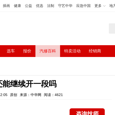
插画
健康
公益
优选
法制
守艺中华
应急中国
更多
地
选车
报价
汽修百科
特卖活动
经销商
还能继续开一段吗
2:05
原创
来源：中华网
阅读：4621
咨询技师