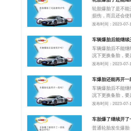
急制动。2.尽量
上，可以打全国统
车辆慢慢停下。整
轮胎爆胎了是不能
先打保险公司的电
尾。3.将车尽量
损伤，而且还会使
以拨打114查询
上的所有人员都应
车身的稳定性严重
发布时间：2023-07-17
援、咨询、投诉电
的是，三角警示牌放
车停在相对安全的
米，普通公路白天
上装配的接地滚动
车辆爆胎后能继续
来不及反应，容易
车身、缓冲外界冲
车辆爆胎后不能继
高速违章停车，不
况下更换备胎，要
证自身安全的前提
辆后面100米处
发布时间：2023-07-17
驶，需要叫拖车。
车在高速行驶的时
车爆胎还能再开一
而导致翻车；2、
车辆爆胎后不能继
保证车辆的直线行
况下更换备胎，要
辆后面100米处
发布时间：2023-07-17
驶，需要叫拖车。
为车在高速行驶的
车胎爆了继续开了
从而导致翻车。缓
普通轮胎发生爆胎
向转，以保证车辆