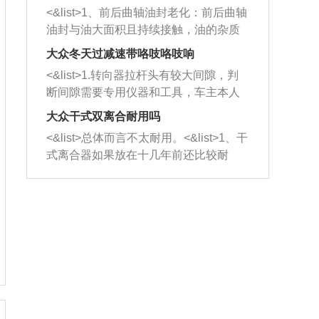
平底锅两耳，然后往左打半圈、一圈、
西取出来。但如果是因为积碳过多引起
<&list>1、前后曲轴油封老化：前后曲轴
一圈半的练习，往右同样也要打相同的
的堵塞，就需要将三元催化器泡在草酸
油封与油大面积且持续接触，油的杂质
圈数。 <&list>3、最后强调要反复练
中进行清洗。 <&list>3、也可以利用清
和发动机内持续温度变化使其密封效果
习，这样就可以形成肌肉记忆，在真实
大众冬天过减速带咯吱咯吱响
洗剂对堵塞的情况得到解决，将清洗剂
逐渐减弱，导致渗油或漏油。<&list>2、
驾驶车辆时，不需要记忆也能打好方
放在燃油箱中，与燃油混合后，车辆启
<&list>1.转向器拉杆头有较大间隙，判
活塞间隙过大：积碳会使活塞环与缸体
向。
动时，就可以和汽油一起进入到燃烧
断间隙需要专用仪器和工具，车主本人
的间隙扩大，导致机油流入燃烧室中，
室，最后形成废气排出，就可以让三元
无法制作，需要将车辆送到修理厂或4s
造成烧机油。<&list>3、机油粘度。使用
大众干式双离合耐用吗
催化器得到清洗，排气管堵塞的情况就
店；<&list>2.车辆半轴套管防尘罩破
机油粘度过小的话，同样会有烧机油现
<&list>总体而言不太耐用。<&list>1、干
能够得到解决。
裂，破裂后会出现漏油现象，使半轴磨
象，机油粘度过小具有很好的流动性，
式离合器如果放在十几年前还比较耐
损严重，磨损的半轴容易损坏，产生异
容易窜入到气缸内，参与燃烧。<&list>
用，但是由于现在的汽车发动机动力输
响；<&list>3.稳定器的转向胶套和球头
4、机油量。机油量过多，机油压力过
出越来越高，使得干式离合器散热不足
老化，一般是使用时间过长造成的。解
大，会将部分机油压入气缸内，也会出
的缺陷也逐渐暴露出来。<&list>2、由于
决方法是更换新的质量好的转向橡胶套
现烧机油。<&list>5、机油滤清器堵塞：
干式双离合的工作环境暴露在空气中，
和球头。
会导致进气不畅，使进气压力下降，形
而离合器的散热也是通离合器罩上面的
成负压，使机油在负压的情况下吸入燃
几个小孔来进行散热。但是在行驶过程
烧室引起烧机油。<&list>6、正时齿轮或
中变速箱需要换挡，就不得不使得离合
链条磨损：正时齿轮或链条的磨损会引
器频繁工作。<&list>3、长时间的低速行
起气阀和曲轴的正时不同步。由于轮齿
驶以及过于频繁的启停，导致离合器的