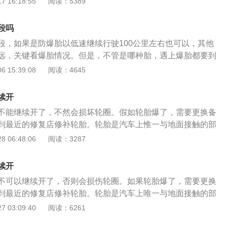
 16:18:55
阅读：5389
慢速行驶到维修地点。如果发现轮胎漏气严重，千万不要强行
、行驶前要细致检查；2、在车上安装胎压监测系统；3、做轮
轮胎有损害，还会存在驾驶危险的情况。
定期将轮胎换位；5、定期修正车轮平衡度；6、定期清理小石
段吗
段，如果是防爆胎以低速继续行驶100公里左右也可以，其他
远，关键看爆胎情况。但是，不管是哪种胎，遇上爆胎都要到
检查或者补胎，否则容易产生交通事故。一般来说，车辆在道
 15:39:08
阅读：4645
，被钉子扎破胎也是常事。有些轮胎被小钉子扎破了会马上变
部分车辆都会自带胎压监测，当胎压不正常时会出现警示灯。
续开
以轻心，因为如果是后轮爆胎，车会呈现不稳状态，发现损伤
不能继续开了，不然会损坏轮圈。假如轮胎爆了，需要更换备
或更换，较好地控制好方向，保证安全。其次，在爆胎时，车
到最近的修复店修补轮胎。轮胎是汽车上惟一与地面接触的部
撑握好方向，让车辆停留在安全地带更改轮胎或等待救援，避
车的驾驶稳定性和驾驶安全系数。 轮胎是橡胶制品，橡胶制品
 06:48:06
阅读：3287
尤其高速运行中爆胎很危险。轮胎可以直接影响到车辆行驶的
老化现象，理所当然轮胎是需要定期更换的。 正常状况下，轮
车主养成良好的驾驶习惯，定期检查轮胎及轮纹情况，按时更
可以用四年的，理所当然提倡小伙伴们每隔四年更换一次轮
续开
轮胎时，一定要看清楚生产日期，由于轮胎基本都是有保质期
不可以继续开了，否则会损伤轮圈。如果轮胎爆了，需要更换
轮胎放着不用的保质期是三年，假如出厂超过三年了，那么就
到最近的修复店修补轮胎。轮胎是汽车上唯一与地面接触的部
 在安装好新的轮胎后，一定要从新给每个车轮做一下动平衡测
车的行驶稳定性和行驶安全性。轮胎是橡胶制品，橡胶制品长
 03:09:40
阅读：6261
免高速驾驶时车轮出现不正常发抖震动现象。 假如高速驾驶时
化现象，所以轮胎是需要定期更换的。正常情况下，轮胎安装
发抖震动现象，会影响汽车的操控性和驾驶稳定性。 在平时用