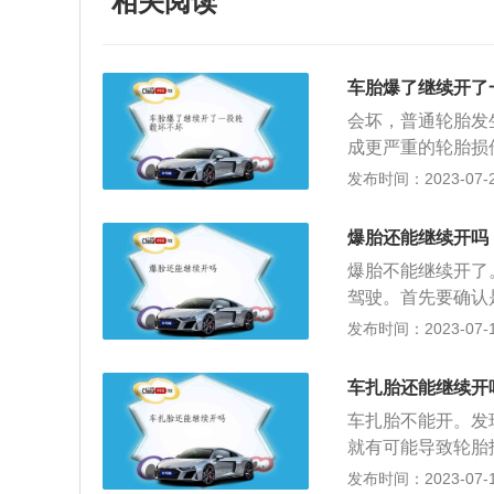
相关阅读
车胎爆了继续开了
会坏，普通轮胎发
成更严重的轮胎损
与所行驶的距离有
发布时间：2023-07-20
在爆胎之后低速开
很大的安全隐患，
爆胎还能继续开吗
用耐磨橡胶材料制
爆胎不能继续开了
厂家将轮胎的使用
驾驶。首先要确认
能乱动，一定要握
发布时间：2023-07-17
加不能急踩刹车。
门将汽车速度缓降
车扎胎还能继续开
向功能，而且一般
车扎胎不能开。发
险，只需要握稳方
就有可能导致轮胎
方，将后三角板放
位，损伤后就有潜
发布时间：2023-07-17
轮胎，通常标有最