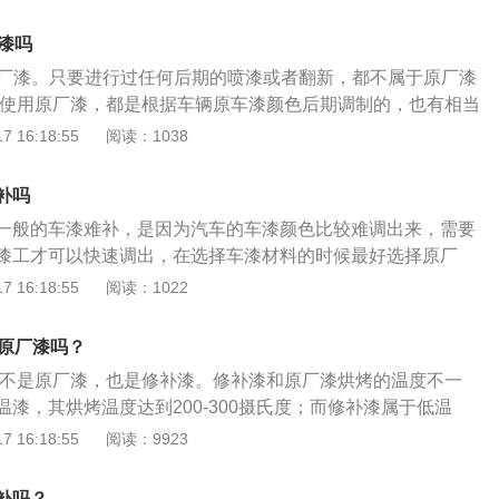
常用车期间做好保养工作，珍珠白喷漆后大概使用3到5年时间
珍珠白补漆后出现色差需要注意以下这些方面：1、喷漆条
漆吗
中，需要严格遵守规定去操作。尤其是底色遮盖程度要重视，
原厂漆。只要进行过任何后期的喷漆或者翻新，都不属于原厂漆
，很容易引起色差。因此操作流程要规范，喷漆到位才能避免
会使用原厂漆，都是根据车辆原车漆颜色后期调制的，也有相当
料，如果车主没有选择合适的喷漆材料，就很容易引起配色不
店配送过来的，不存在所谓的原厂漆，一看有没有色差，二看
 16:18:55
阅读：1038
差。3、喷涂配方，喷涂配方需要合理，并且人工微调的过程
漆是汽车出厂后，一个传统的漆层结果，在车身钢板上，分别
箱和太阳灯两者组合在一起使用。这样就能模拟出不同的光
、色漆层和清漆层这四个漆层组成。汽车生产线原厂漆是高温
的颜色，即便处于不同的光源下跟其它部件也是相同的。4、
补吗
70至190度之间，采用的是高温漆，而4s店用于修补时，由于
材料不同，吸热能力会有区别，这样很容易造成色母沉淀排序
一般的车漆难补，是因为汽车的车漆颜色比较难调出来，需要
可燃的东西，不可能再采用原厂的工艺，所以都是低温漆。汽
终的成品也会有一些差异。在喷涂塑料件的时候，需要对金属
漆工才可以快速调出，在选择车漆材料的时候最好选择原厂
用特殊材料在金属表面形成一层致密的氧化膜，避免金属受腐
格控制好，同时还需要保持相同的干燥时间，这样才能更好预
更契合原有车漆。汽车的油漆属于油漆的一种类型，是喷洒在
 16:18:55
阅读：1022
层紧贴金属，防止生锈。然后才上底漆，涂上底漆之后再上色
。通过使用汽车车漆可以使汽车表面形成一层保护膜，保护车
透明的清漆，为了保护色漆，也可以让漆面更完眼。
汽车的使用寿命，而且通过车漆的喷射，可以给汽车带来不一
是原厂漆吗？
。选择不同的汽车车漆种类，不同的颜色可以展现汽车不同的
并不是原厂漆，也是修补漆。修补漆和原厂漆烘烤的温度不一
的要求比较高，不仅要求汽车车型具有良好的机械性能，还需
漆，其烘烤温度达到200-300摄氏度；而修补漆属于低温
性能和光泽持久性等，汽车油漆的价格相对昂贵，是因为汽车
0-80摄氏度；经过高温烘烤过的油漆，拥有良好的修复能力。
 16:18:55
阅读：9923
较繁琐。
色差主要看喷漆所用的材料、喷漆配方、喷涂条件、金属件与
控制，其中一样出现差错，都会导致色差。虽然珍珠白喷漆较
补吗？