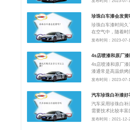
发布时间：2023-07-17
彩是否与原漆的色
车身，停留7～10
珍珠白车漆会发黄
差。注意深色车应
珍珠白车漆时间久
度和漆纹均匀度：
在空气中，随着时
漆膜过薄漆面光亮
强，会加速涂层氧
发布时间：2023-07-17
质。
容易粘上粉尘、泥
口或烧烤摊等地方
4s店喷漆和原厂
这些东西会渗透到
4s店喷漆和原厂
漆通常是高温烘烤
烘烤干燥。2、修
发布时间：2023-07-17
厂漆。原厂漆里面
三层，中涂层、色
汽车珍珠白补漆好
短，喷漆的效果主
汽车采用珍珠白补
却不容易，复杂的
需要技术比较丰富
调色，一点一点地
厂漆，补完的效果
发布时间：2021-12-22
差。
在汽车上的油漆类