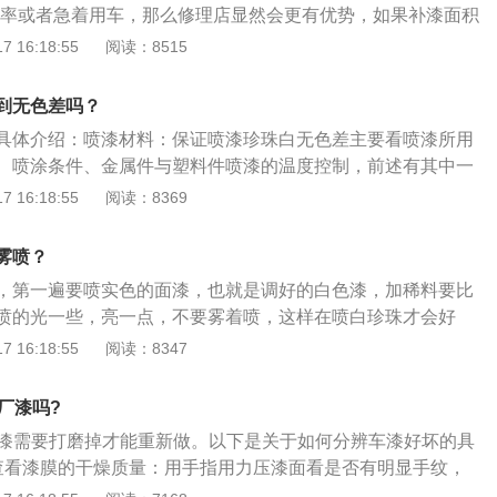
效率或者急着用车，那么修理店显然会更有优势，如果补漆面积
天修当天拿。而4s店通常要预约，而且人流量也比较多，维修
 16:18:55
阅读：8515
补漆效果：如果注重完美，那么应该选择4s店，因为4s店配套
进，在调漆和配色方面更加专业。当然，现在外边一些专业的
到无色差吗？
，如果还是对修理厂担忧，那么4s店是最好的选择。补漆价
具体介绍：喷漆材料：保证喷漆珍珠白无色差主要看喷漆所用
有不同情况，不过大部分地区的补漆都是4s店价格较高一些，
、喷涂条件、金属件与塑料件喷漆的温度控制，前述有其中一
在部位来算。
可能导致色差。虽然珍珠白喷漆较容易出现色差，但不一定必
 16:18:55
阅读：8369
漆，只要是正规的喷漆门店即可。喷漆条件：喷漆的条件也是影
，因为在喷漆过程中，调漆技师和喷漆技师往往不同。如果使
雾喷？
或者喷涂习惯手法不一致，喷涂的层数没有严格界定，对底色
，第一遍要喷实色的面漆，也就是调好的白色漆，加稀料要比
也会导致色差。对于这样的情况，应严谨流程管理，确保规范
喷的光一些，亮一点，不要雾着喷，这样在喷白珍珠才会好
漆打板时完全相同。
透，第二遍就是珍珠，珍珠加稀料的比例是100个珍珠，150个
 16:18:55
阅读：8347
白漆要彻底刷干净：白珍珠喷3遍，要离得远一点，向上面撒3
压着喷的珍珠不好看，颜色也会变黄。如果第一遍白漆喷得太
厂漆吗?
最后一遍就是清漆，这和别的漆没什么区别，要是觉得珍珠
车漆需要打磨掉才能重新做。以下是关于如何分辨车漆好坏的具
原车的大，可以往清漆里滴一滴，不要太多，因为颗粒在清漆
查看漆膜的干燥质量：用手指用力压漆面看是否有明显手纹，
漆膜干燥不良。需要重新进烤漆房进行烘烤。2、查看漆的色