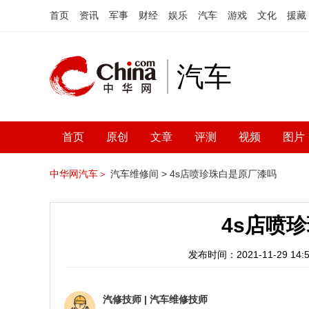
首页
资讯
军事
财经
娱乐
汽车
游戏
文化
援藏
汽车
首页
原创
文章
评测
视频
图片
中华网汽车＞
汽车维修间 >
4s店喷珍珠白是原厂漆吗
4s店喷
发布时间：2021-11-29 14:5
汽修技师
|
汽车维修技师