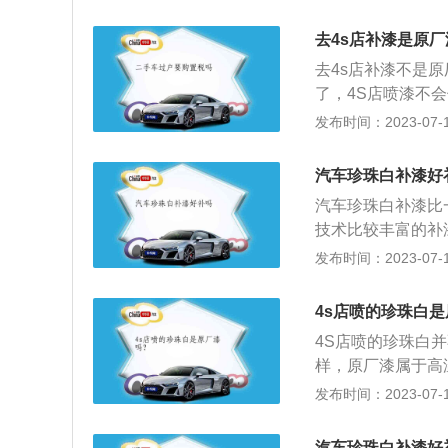
确的方式补漆，日
都不会变色。避免
去4s店补漆是原厂
件，在喷漆的过程
去4s店补漆不是
一旦遮盖程度不足
了，4S店喷漆不
色差。2、喷漆材
一部分是专业调漆
发布时间：2023-07-17
准确，最终造成色
喷涂的质量。原厂
中，建议把调色灯
有电泳层、中涂层
源，使得调试出来
汽车珍珠白补漆好
烘房烘的，一般在1
干燥时间，选择的
汽车珍珠白补漆比
汽车已经装了太多
出现差异，导致最
技术比较丰富的补
车原厂漆第一步先
件和保险杠温度严
漆，补完的效果才
发布时间：2023-07-17
蚀，再来一层电泳
防色差。
汽车上的油漆类型
漆，最后还有一层
身不被腐蚀，延长
4s店喷的珍珠白
样的美观视觉感受
4S店喷的珍珠白
个性，汽车对车漆
样，原厂漆属于高温
要拥有强的抗划伤
漆，烘烤温度才7
发布时间：2023-07-17
油漆的制造方法比
保证喷漆珍珠白无
塑料件喷漆的温度
汽车珍珠白补漆好