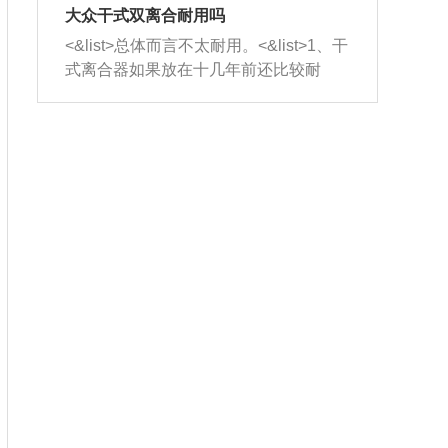
室，最后形成废气排出，就可以让三元
无法制作，需要将车辆送到修理厂或4s
造成烧机油。<&list>3、机油粘度。使用
大众干式双离合耐用吗
催化器得到清洗，排气管堵塞的情况就
店；<&list>2.车辆半轴套管防尘罩破
机油粘度过小的话，同样会有烧机油现
<&list>总体而言不太耐用。<&list>1、干
能够得到解决。
裂，破裂后会出现漏油现象，使半轴磨
象，机油粘度过小具有很好的流动性，
式离合器如果放在十几年前还比较耐
损严重，磨损的半轴容易损坏，产生异
容易窜入到气缸内，参与燃烧。<&list>
用，但是由于现在的汽车发动机动力输
响；<&list>3.稳定器的转向胶套和球头
4、机油量。机油量过多，机油压力过
出越来越高，使得干式离合器散热不足
老化，一般是使用时间过长造成的。解
大，会将部分机油压入气缸内，也会出
的缺陷也逐渐暴露出来。<&list>2、由于
决方法是更换新的质量好的转向橡胶套
现烧机油。<&list>5、机油滤清器堵塞：
干式双离合的工作环境暴露在空气中，
和球头。
会导致进气不畅，使进气压力下降，形
而离合器的散热也是通离合器罩上面的
成负压，使机油在负压的情况下吸入燃
几个小孔来进行散热。但是在行驶过程
烧室引起烧机油。<&list>6、正时齿轮或
中变速箱需要换挡，就不得不使得离合
链条磨损：正时齿轮或链条的磨损会引
器频繁工作。<&list>3、长时间的低速行
起气阀和曲轴的正时不同步。由于轮齿
驶以及过于频繁的启停，导致离合器的
或链条磨损产生的过量侧隙，使得发动
温度不断升高，而低速行驶时空气流动
机的调节无法实现：前一圈的正时和下
效率不高，无法将离合器中的热量有效
一圈可能就不一样。当气阀和活塞的运
的带走，导致离合器内部的温度不断升
动不同步时，会造成过大的机油消耗。
高，加速离合器的磨损。
解决方法：更换正时齿轮或链条。<&list
>7、内垫圈、进风口破裂：新的发动机
设计中，经常采用各种由金属和其他材