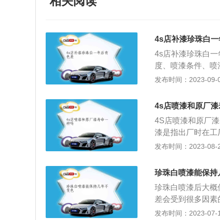
相关阅读
4s店补漆珍珠白
4s店补漆珍珠白
度、喷漆条件、喷
易就会引起色差。
发布时间：2023-09-03
珍珠白喷漆后大概
注意以下这些方面
4s店喷漆和原厂
作。尤其是底色遮
4S店喷漆和原厂
作流程要规范，喷
漆是指出厂时在工
的喷漆材料，就很
用回聚氨酯答漆，
发布时间：2023-08-24
方需要合理，并且
到原厂漆的效果，
使用。这样就能模
和维修店都做不到
下跟其它部件也是
珍珠白喷漆能保持
寿命不同：4S喷
别，这样很容易造
珍珠白喷漆后大概
境、工人的技术水
在喷涂塑料件的时
差会受到很多因素
加电脑分析调色，
相同的干燥时间，
在喷漆的过程中，
发布时间：2023-07-17
与原厂车漆吻合，