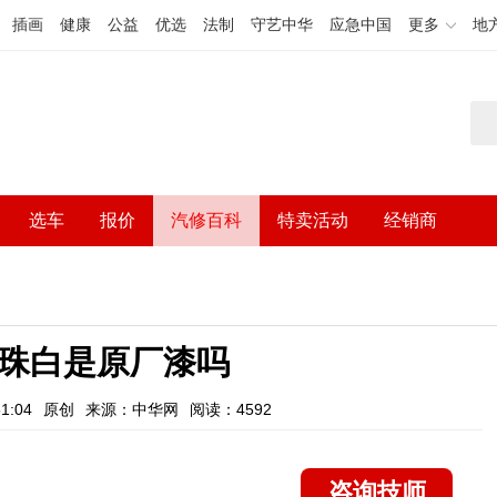
插画
健康
公益
优选
法制
守艺中华
应急中国
更多
地
选车
报价
汽修百科
特卖活动
经销商
珍珠白是原厂漆吗
1:04
原创
来源：中华网
阅读：4592
咨询技师