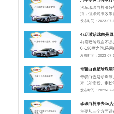
容易出现色差，但
汽车珍珠白补漆好
珠白可以局部补漆
痕，但跟烤漆效果
下，可以使用补漆
多，可能一年左右
发布时间：2023-07-17
损的地方以相同的
而且光泽方面也没
磨的地方再涂上底
镀膜处理：轻微的
补漆笔进行修补。
4s店喷珍珠白是
说一般可以不管。
4s店喷珍珠白不
理，这样就可以恢
0~190度之间,
西,不可能再采用
发布时间：2023-07-17
厂漆都是烤漆，也
驶的情况下才能实
奇骏白色是珍珠漆
理，有些高端的品
奇骏白色是珍珠漆
理温度要达到200
末（如铝粉、铜粉
此，看上去好像金
发布时间：2023-07-17
快、新颖的感觉，
度；在金属漆的外
珍珠白补漆去4s
体感。当太阳光照
主要从三个方面进
以有深度、立体的