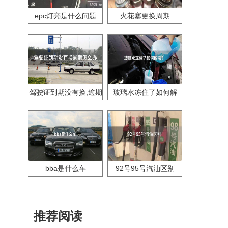
epc灯亮是什么问题
火花塞更换周期
驾驶证到期没有换,逾期
玻璃水冻住了如何解
怎么办??
决？
bba是什么车
92号95号汽油区别
推荐阅读