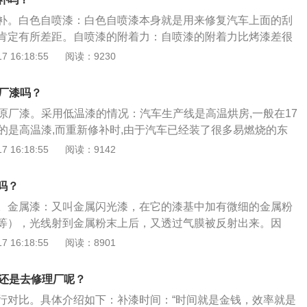
不一定必须到4s店进行喷漆，只要是正规的喷漆门店即可。珍
补。白色自喷漆：白色自喷漆本身就是用来修复汽车上面的刮
，所以在汽车发生剐蹭，而车漆损伤的面积不是很大的情况
肯定有所差距。自喷漆的附着力：自喷漆的附着力比烤漆差很
笔自己进行修复。步骤为：用极细的水砂纸蘸水，在车漆和破
就开始起皮脱落。漆面的区别不仅跟原厂漆存在一定的色差，
 16:18:55
阅读：9230
方向进行打磨；打磨干净后，将打磨的碎屑擦拭干净，擦干打
有烤漆好，所以如果对漆面有要求，就尽量不要选择自喷漆。
漆；待底漆干固后，用砂纸打磨平整；然后再用购买的珍珠白
划痕在车身上最多，但并不影响车身的美观，对于这种情况来
原厂漆吗？
如果是完美主义者也可以去汽车美容店对漆面进行镀膜等处
是原厂漆。采用低温漆的情况：汽车生产线是高温烘房,一般在17
复车漆上的部分轻微划痕。
采用的是高温漆,而重新修补时,由于汽车已经装了很多易燃烧的东
那种工艺,所以都是低温漆,两者不一样。高温漆简介：汽车的原
 16:18:55
阅读：9142
称“高温漆”。是一种非常复杂的制造工艺，而且只有在裸车驾
施。经过原子灰、环氧底漆、中涂底漆、色漆、清漆等多层处
吗？
牌车漆甚至经过更多复杂工艺的处理来达到最理想的效果，处
。金属漆：又叫金属闪光漆，在它的漆基中加有微细的金属粉
度以上。
等），光线射到金属粉末上后，又透过气膜被反射出来。因
属在闪闪发光一样。这种金属闪光漆，给人们一种愉悦、轻
 16:18:55
阅读：8901
改变金属粉末的形状和大小，就可以控制金属闪光漆膜的闪光
面，通常还加有一层清漆予以保护。珍珠漆：具有深度感、立
店还是去修理厂呢？
射到珍珠漆面时，会透过云母片，反射出油漆底层的颜色，所
行对比。具体介绍如下：补漆时间：“时间就是金钱，效率就是
感觉。银粉漆由于是直接反射太阳光，所以不具备这一特征。