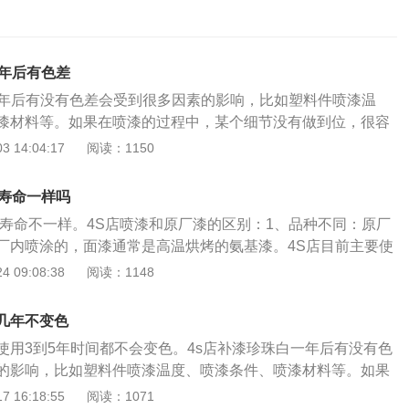
一年后有色差
一年后有没有色差会受到很多因素的影响，比如塑料件喷漆温
漆材料等。如果在喷漆的过程中，某个细节没有做到位，很容
其实只要采用正确的方式补漆，日常用车期间做好保养工作，
 14:04:17
阅读：1150
使用3到5年时间都不会变色。避免珍珠白补漆后出现色差需要
：1、喷漆条件，在喷漆的过程中，需要严格遵守规定去操
漆寿命一样吗
盖程度要重视，一旦遮盖程度不足，很容易引起色差。因此操
漆寿命不一样。4S店喷漆和原厂漆的区别：1、品种不同：原厂
漆到位才能避免色差。2、喷漆材料，如果车主没有选择合适
厂内喷涂的，面漆通常是高温烘烤的氨基漆。4S店目前主要使
容易引起配色不准确，最终造成色差。3、喷涂配方，喷涂配
常温固化或低温烘烤干燥的；2、修复层面不同：4S店能够做
 09:08:38
阅读：1148
人工微调的过程中，建议把调色灯箱和太阳灯两者组合在一起
但并不是真正的原厂漆。原厂漆里面的流程例如电泳，是4S店
拟出不同的光源，使得调试出来的颜色，即便处于不同的光源
的，只能修复的是上面三层，中涂层、色漆层和清漆层；3、
相同的。4、干燥时间，选择的材料不同，吸热能力会有区
几年不变色
漆的寿命比较原厂车漆会短，喷漆的效果主要看调漆、喷漆环
成色母沉淀排序出现差异，导致最终的成品也会有一些差异。
使用3到5年时间都不会变色。4s店补漆珍珠白一年后有没有色
平，调漆看着简单，调好却不容易，复杂的车漆用颜色代码，
候，需要对金属件和保险杠温度严格控制好，同时还需要保持
的影响，比如塑料件喷漆温度、喷漆条件、喷漆材料等。如果
简单的人工添加色母对比调色，一点一点地调试，调漆不可能
这样才能更好预防色差。
某个细节没有做到位，很容易就会引起色差。其实只要采用正
 16:18:55
阅读：1071
但用肉眼基本看不出色差。