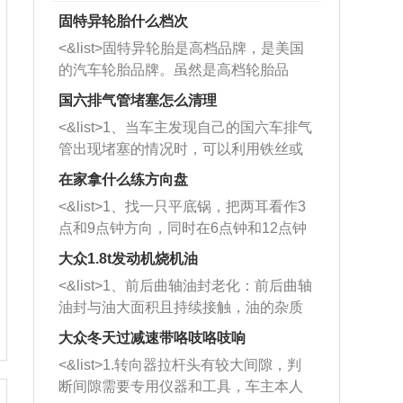
固特异轮胎什么档次
<&list>固特异轮胎是高档品牌，是美国
的汽车轮胎品牌。虽然是高档轮胎品
牌，但是中高低端的轮胎都有生产，这
国六排气管堵塞怎么清理
也是为了更好的开拓市场。
<&list>1、当车主发现自己的国六车排气
管出现堵塞的情况时，可以利用铁丝或
者是细棍，直接将杂物给取出来，如果
在家拿什么练方向盘
堵塞情况比较严重，也可以采取应急措
<&list>1、找一只平底锅，把两耳看作3
施。 <&list>2、直接利用木棍将所有的
点和9点钟方向，同时在6点钟和12点钟
杂物推到排气管里面的位置处，然后将
方向做一个标记。 <&list>2、双手握住
三元催化器拆解开，就可以将堵塞的东
大众1.8t发动机烧机油
平底锅两耳，然后往左打半圈、一圈、
西取出来。但如果是因为积碳过多引起
<&list>1、前后曲轴油封老化：前后曲轴
一圈半的练习，往右同样也要打相同的
的堵塞，就需要将三元催化器泡在草酸
油封与油大面积且持续接触，油的杂质
圈数。 <&list>3、最后强调要反复练
中进行清洗。 <&list>3、也可以利用清
和发动机内持续温度变化使其密封效果
习，这样就可以形成肌肉记忆，在真实
大众冬天过减速带咯吱咯吱响
洗剂对堵塞的情况得到解决，将清洗剂
逐渐减弱，导致渗油或漏油。<&list>2、
驾驶车辆时，不需要记忆也能打好方
放在燃油箱中，与燃油混合后，车辆启
<&list>1.转向器拉杆头有较大间隙，判
活塞间隙过大：积碳会使活塞环与缸体
向。
动时，就可以和汽油一起进入到燃烧
断间隙需要专用仪器和工具，车主本人
的间隙扩大，导致机油流入燃烧室中，