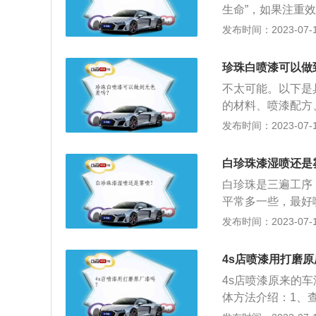
生命”，如果注重
不大，基本能够当
发布时间：2023-07-17
时间相对久一些。
的设备更加齐全先
珍珠白喷漆可以做
修理美容店也不差
不太可能。以下是
格：各个地区都会
的材料、喷漆配方
按照车漆被刮伤所
样出现差错，都有
发布时间：2023-07-17
须到4s店进行喷
响色差的重要因素
白珍珠漆湿喷还是
用了不同的喷枪，
白珍珠是三遍工序
的遮盖程度不够，
平常多一些，最好
控制喷涂条件和调
看。等第一遍漆干
发布时间：2023-07-17
稀料。枪刚喷过的
遍，不要压着喷，
4s店喷漆用打磨原
粗，会不显颗粒：
4s店喷漆原来的
少，或者珍珠没有
体方法介绍：1、
里特别的明显。
如出现手纹则证明