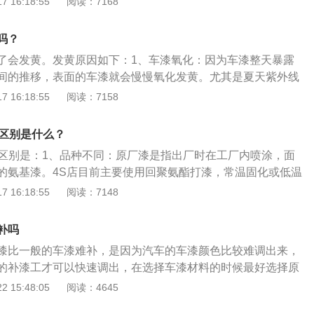
 16:18:55
阅读：7168
彩一致：在光线良好的环境下，仔细观察补漆面和离它相近的
秒，正面直视与侧面斜视（30～45度）交叉观察有无明显色
吗？
迎着光线比较，浅色车应背着光线比较。3、查看漆膜的丰满
了会发黄。发黄原因如下：1、车漆氧化：因为车漆整天暴露
直接查看漆膜的丰满度，漆膜过厚感觉很混浊，漆色不鲜亮，
间的推移，表面的车漆就会慢慢氧化发黄。尤其是夏天紫外线
不足，漆色发暗。丰满度好的漆膜感觉好像漆面上浮有一层油
化、进而让车漆老化、变色、开裂。2、长期不洗车：车身很
 16:18:55
阅读：7158
点子等脏东西，雨雪天气也会留下水痕、停靠在饭店油烟排放
粘上了油烟颗粒物等等，如果不及时地把这些脏东西清洗掉，
漆区别是什么？
车漆里面。
漆区别是：1、品种不同：原厂漆是指出厂时在工厂内喷涂，面
的氨基漆。4S店目前主要使用回聚氨酯打漆，常温固化或低温
复层面不同：4s店能够做到原厂漆的效果，但并不是真正的原
 16:18:55
阅读：7148
的流程例如电泳，4s店和维修店都做不到，只能修复的是上面
漆层和清漆层。3、寿命不同：4s喷漆的寿命比较原厂车漆会
补吗
要看调漆、喷漆环境、工人的技术水平，调漆看着简单，调好
漆比一般的车漆难补，是因为汽车的车漆颜色比较难调出来，
车漆用颜色代码，加电脑分析调色，简单的人工添加色母对比
的补漆工才可以快速调出，在选择车漆材料的时候最好选择原
调试，调漆不可能与原厂车漆吻合，但用肉眼基本看不出色
才更契合原有车漆。汽车的油漆属于油漆的一种类型，是喷洒
 15:48:05
阅读：4645
型。通过使用汽车车漆可以使汽车表面形成一层保护膜，保护