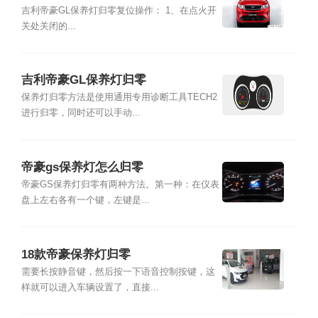
L保养灯怎么消除
吉利帝豪GL保养灯归零复位操作： 1、在点火开
关处关闭的...
吉利帝豪GL保养灯归零
保养灯归零方法是使用通用专用诊断工具TECH2
进行归零，同时还可以手动...
帝豪gs保养灯怎么归零
帝豪GS保养灯归零有两种方法。第一种：在仪表
盘上左右各有一个键，左键是...
18款帝豪保养灯归零
需要长按静音键，然后按一下语音控制按键，这
样就可以进入车辆设置了，直接...