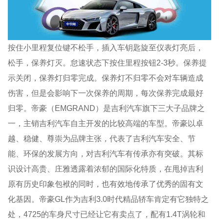
按住小里程复位键不松手，插入车钥匙旋至仪表灯亮后，
松手，保养灯灭。怠速状态下按住里程按钮2-3秒。保养提
示关闭，保养灯归零完成。保养灯不归零不会对车辆造成
伤害，但是会影响下一次保养的周期，每次保养完成最好
归零。帝豪（EMGRAND）是吉利汽车旗下三大子品牌之
一，主销吉利汽车自主开发的比较高端的车型。帝豪以卓
越、稳健、尊崇为品牌主张，代表了吉利汽车安全、节
能、环保的发展方向，对吉利汽车有传承亦有突破。其标
识设计高贵、庄雅透露着浓郁的国际化特质，在甩掉吉利
原有历史印象包袱的同时，也有效地传承了优秀的固有文
化基因。帝豪GL作为吉利3.0时代精品轿车肯定有它独特之
处，4725的车身尺寸已经让它有卖点了，配有1.4T涡轮和