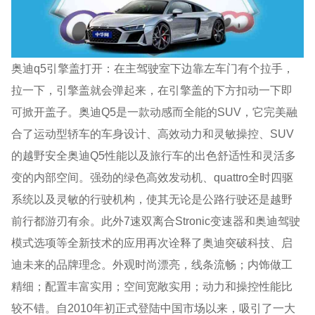
奥迪q5引擎盖打开：在主驾驶室下边靠左车门有个拉手，
拉一下，引擎盖就会弹起来，在引擎盖的下方扣动一下即
可掀开盖子。奥迪Q5是一款动感而全能的SUV，它完美融
合了运动型轿车的车身设计、高效动力和灵敏操控、SUV
的越野安全奥迪Q5性能以及旅行车的出色舒适性和灵活多
变的内部空间。强劲的绿色高效发动机、quattro全时四驱
系统以及灵敏的行驶机构，使其无论是公路行驶还是越野
前行都游刃有余。此外7速双离合Stronic变速器和奥迪驾驶
模式选项等全新技术的应用再次诠释了奥迪突破科技、启
迪未来的品牌理念。外观时尚漂亮，线条流畅；内饰做工
精细；配置丰富实用；空间宽敞实用；动力和操控性能比
较不错。自2010年初正式登陆中国市场以来，吸引了一大