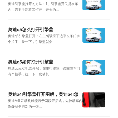
奥迪引擎盖打开的方法：1、引擎盖开关是在车
内，需要手动将其打开，开关的...
奥迪q5怎么打开引擎盖
奥迪q5引擎盖打开：在主驾驶室下边靠左车门有
个拉手，拉一下，引擎盖就会...
奥迪q5如何打开引擎盖
奥迪q5发动机盖开启：在主行驶室下边靠左车门
有个拉手，拉一下，发动机...
奥迪a4l引擎盖打开图解，奥迪a4l怎
么打开关闭引擎盖
奥迪A4L发动机舱盖属于两段开启式，先拉动车内
驾驶员侧脚部的开锁...