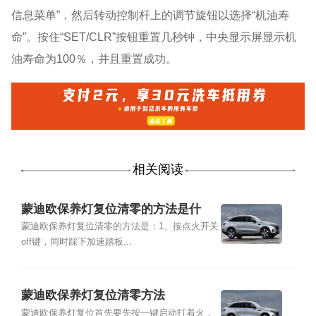
信息菜单”，然后转动控制杆上的调节旋钮以选择“机油寿
命”。按住“SET/CLR”按钮重置几秒钟，中央显示屏显示机
油寿命为100％，并且重置成功。
相关阅读
蒙迪欧保养灯复位清零的方法是什
么？
蒙迪欧保养灯复位清零的方法是：1、按点火开关
off键，同时踩下加速踏板...
蒙迪欧保养灯复位清零方法
蒙迪欧保养灯复位首先要先按一键启动打着火，