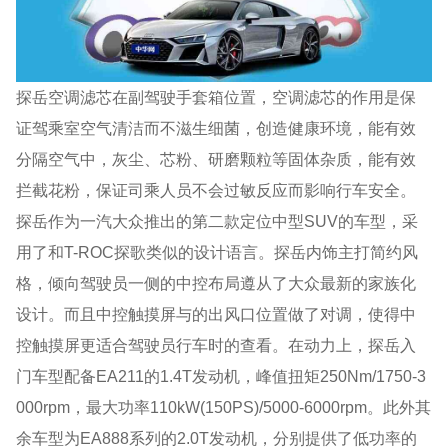
探岳空调滤芯在副驾驶手套箱位置，空调滤芯的作用是保
证驾乘室空气清洁而不滋生细菌，创造健康环境，能有效
分隔空气中，灰尘、芯粉、研磨颗粒等固体杂质，能有效
拦截花粉，保证司乘人员不会过敏反应而影响行车安全。
探岳作为一汽大众推出的第二款定位中型SUV的车型，采
用了和T-ROC探歌类似的设计语言。探岳内饰主打简约风
格，倾向驾驶员一侧的中控布局遵从了大众最新的家族化
设计。而且中控触摸屏与的出风口位置做了对调，使得中
控触摸屏更适合驾驶员行车时的查看。在动力上，探岳入
门车型配备EA211的1.4T发动机，峰值扭矩250Nm/1750-3
000rpm，最大功率110kW(150PS)/5000-6000rpm。此外其
余车型为EA888系列的2.0T发动机，分别提供了低功率的