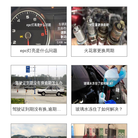
epc灯亮是什么问题
火花塞更换周期
驾驶证到期没有换,逾期怎么办??
玻璃水冻住了如何解决？