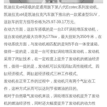
凯迪拉克xt4搭载的是通用旗下第八代Ecotec系列发动机。
凯迪拉克xt4是凯迪拉克汽车旗下推出的一款紧凑型SUV，
这款车的官方指导价格为25.97-39.17万元。
在动力方面，这款车搭载的是一台2.0T涡轮增压发动机，
这台发动机的最大功率为177kw，最大扭矩为350牛米，在
传动系统方面，与发动机相匹配的是9挡手自一体变速箱。
值得一提的是，这是一台可变缸涡轮增压发动机，发动机
采用了闭缸技术，在一定程度上提升了发动机的燃油经济
性，值得一提的是，发动机可以实现四缸高性能模式、四
缸经济模式、两缸超经济模式三种工作模式。
发动机在正常工作的过程中，发动机只有两个气缸在工
作，这种方式从而可以达到节省燃油的目的。
相对于自然吸气发动机来说，涡轮增压发动机提升了发动
机的燃油经济性，同时还大幅度提升了发动机的动力性