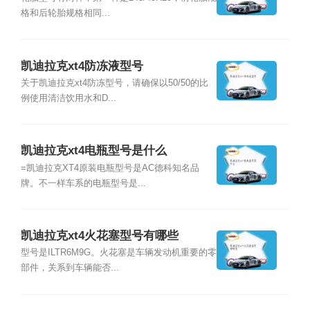
格和后轮胎规格相同...
凯迪拉克xt4防冻液型号
关于凯迪拉克xt4防冻型号，请确保以50/50的比
例使用清洁饮用水和D...
凯迪拉克xt4电瓶型号是什么
=凯迪拉克XT4原装电瓶型号是AC德科知名品
牌。不一样车系的电瓶型号是...
凯迪拉克xt4火花塞型号有哪些
型号是ILTR6M9G。火花塞是车辆发动机重要的零
部件，关系到车辆能否...