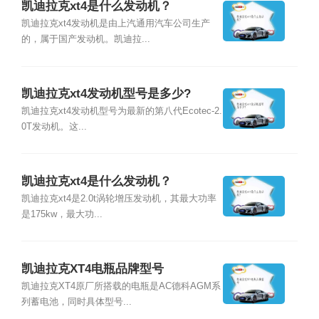
凯迪拉克xt4是什么发动机？
凯迪拉克xt4发动机是由上汽通用汽车公司生产
的，属于国产发动机。凯迪拉...
凯迪拉克xt4发动机型号是多少?
凯迪拉克xt4发动机型号为最新的第八代Ecotec-2.
0T发动机。这...
凯迪拉克xt4是什么发动机？
凯迪拉克xt4是2.0t涡轮增压发动机，其最大功率
是175kw，最大功...
凯迪拉克XT4电瓶品牌型号
凯迪拉克XT4原厂所搭载的电瓶是AC德科AGM系
列蓄电池，同时具体型号...