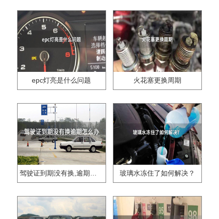
epc灯亮是什么问题
火花塞更换周期
驾驶证到期没有换,逾期怎么办??
玻璃水冻住了如何解决？