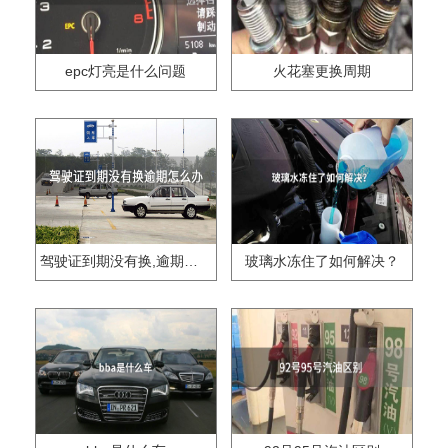
epc灯亮是什么问题
火花塞更换周期
驾驶证到期没有换,逾期怎么办??
玻璃水冻住了如何解决？