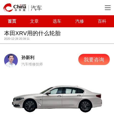
汽车
首页
文章
选车
汽修
百科
本田XRV用的什么轮胎
2020-12-26 20:39:11
孙新利
我要咨询
汽车维修技师