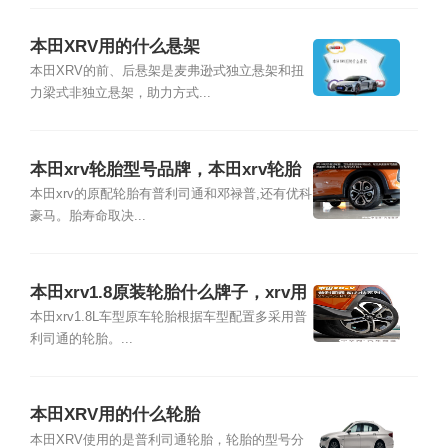
本田XRV用的什么悬架
本田XRV的前、后悬架是麦弗逊式独立悬架和扭
力梁式非独立悬架，助力方式...
本田xrv轮胎型号品牌，本田xrv轮胎
价格多少
本田xrv的原配轮胎有普利司通和邓禄普,还有优科
豪马。胎寿命取决...
本田xrv1.8原装轮胎什么牌子，xrv用
什么轮胎好
本田xrv1.8L车型原车轮胎根据车型配置多采用普
利司通的轮胎。...
本田XRV用的什么轮胎
本田XRV使用的是普利司通轮胎，轮胎的型号分