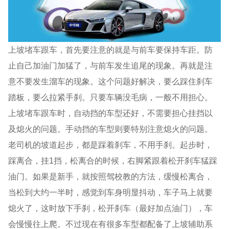
上坡堵车跟车，首先要注意的就是与前车要保持车距。防
止自己加油门加猛了，与前车发生追尾的现象。再就是注
意不要发生溜车的现象。这个问题好解决，要么踩住刹车
踏板，要么拉紧手刹。只要车辆没毛病，一般不用担心。
上坡堵车跟车时，自动挡的车型还好，不需要担心挂挡以
及熄火的问题。手动挡的车型则要特别注意熄火的问题。
老司机的坡道起步，都是踩着刹车，不用手刹。起步时，
踩离合，挂1挡，松离合的时候，右脚紧跟着松开刹车猛踩
油门。如果是新手，就按照驾校教的方法，缓慢松离合，
当松到大约一半时，感觉到车身明显抖动，车子马上就要
熄火了，这时放下手刹，松开刹车（最好加点油门），车
会慢慢往上爬。不过现在有很多车型都配备了上坡辅助系