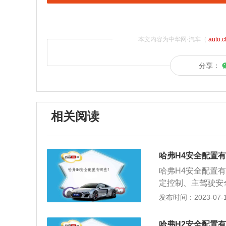
本文内容为中华网·汽车（
auto.
分享：
相关阅读
哈弗H4安全配置
哈弗H4安全配置
定控制、主驾驶安
椅接口、侧安全气帘
发布时间：2023-07-17
为例，其车身尺寸是
米，油箱容积为55
哈弗H2安全配置