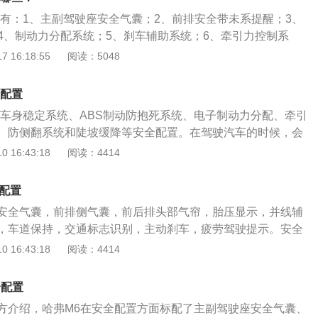
0匹，最大功率是110千瓦。
置有：1、主副驾驶座安全气囊；2、前排安全带未系提醒；3、
；4、制动力分配系统；5、刹车辅助系统；6、牵引力控制系
控制系统；8、高配车型还增加了前排侧气囊；9、胎压监测系
 16:18:55
阅读：5048
面：哈弗H2标配了倒车影像、定速巡航、自动驻车、上坡辅
。在多媒体配置方面：哈弗H2标配了中控液晶显示屏、车载蓝
全配置
射。
有车身稳定系统、ABS制动防抱死系统、电子制动力分配、牵引
、防侧翻系统和陡坡缓降等安全配置。在驾驶汽车的时候，会
况，驾驶员必须要根据具体的路况来控制汽车的油门和刹车，
 16:43:18
阅读：4414
之后，在一定程度上可以提高行车安全。电子稳定控制系统是
必要的安全系统，这套系统可以很大程度的降低汽车发生事故
全配置
系统已经成为了汽车上的标准配置。ABS是一种具有防滑、防
安全气囊，前排侧气囊，前后排头部气帘，胎压显示，并线辅
统，汽车在紧急情况下进行制动时，如果汽车的四个车轮全部
，车道保持，交通标志识别，主动刹车，疲劳驾驶提示。安全
，那么车轮的滚动就会变成滑动，这样很容易使汽车发生侧滑
要的被动安全装置，在发生严重的碰撞事故时，安全气囊可以
 16:43:18
阅读：4414
ABS系统之后，汽车可以避免在制动时车轮因抱死而失去转向
员的安全。但是安全气囊只有与安全带配合使用才可以保护车
一定程度上增加了汽车的行驶稳定性。值得一提的是，汽车上
果在安全气囊弹出时车内成员没有系安全带，那弹出的安全气
置可以为汽车提升驾驶安全性，同时还可以提升汽车的操控
全配置
成严重的二次伤害。所以，无论开车还是乘坐汽车，上车后要
方介绍，哈弗M6在安全配置方面标配了主副驾驶座安全气囊、
是系好安全带。安全带在发生严重的交通事故时是可以救命