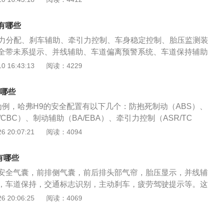
。但是，即便有了这些安全性配置，我们在驾驶汽车的过程中
全带配合使用才可以起作用。如果在安全气囊弹出来的时候没
通规则，这才是最安全的。大家在开车时不要吸烟，不要接打
出的安全气囊会给车内成员带来严重的二次伤害。所以无论开
驶，不要超载行驶，要遵守交通信号灯，要注意礼让行人和非
有哪些
上车后第一件事情就是系好安全带。哈弗f5是一款紧凑型suv，
规则行驶并不是为了不罚款不扣分，而是为了自己和他人的生
动力分配、刹车辅助、牵引力控制、车身稳定控制、胎压监测装
.5升涡轮增压发动机。这款发动机有169马力和285牛米的最
全带未系提示、并线辅助、车道偏离预警系统、车道保持辅助
能在5000到5600转每分钟时输出最大功率，能在1400到300
主动安全系统、道路交通标示识别、疲劳驾驶提示、夜视系统
 16:43:13
阅读：4229
最大扭矩。这款发动机搭载了cvvl技术，并且使用了铝合金缸盖
哈弗品牌最新的一款小型SUV，但颜值方面也算是紧跟潮流的步
机匹配的是7速双离合变速箱。哈弗f5的前悬架使用了麦弗逊独
风格精致而又大气，品牌辨识度很高。在外观设计上主要针对
用了双横臂独立悬架。哈弗旗下的很多汽车都在使用双横臂独
有哪些
整，其中蓝标版雾灯位置造型更大，同时辅以镀铬装饰条点
性价比是比较高的，这款车的指导价格为10万元到13万元。
9为例，哈弗H9的安全配置有以下几个：防抱死制动（ABS）、
栅更改为五横条幅式设计。红标车型为蜂窝状中网，蓝标车型
CBC）、制动辅助（BA/EBA）、牵引力控制（ASR/TC
面，标配CarPlay+Carlife手机互联系统。另外自动智尚型
制（ESP/DSC）、主驾驶安全气囊、副驾驶安全气囊、前侧气
 20:07:21
阅读：4094
动腰部支撑、侧气帘、外后视镜锁车自动折叠等。安全方面，
胎压监测、后排儿童座椅接口。哈弗H9的安全配置是全系标
测系统、倒车影像等。动力方面，新款哈弗H2s搭载1.5T发
丐版的车型也有以上配置。哈弗H9的安全配置可以说是非常齐
0马力，峰值扭矩210牛米。传动系统方面，新车匹配6速手动
有哪些
型中，很难有车辆的安全配置能超过哈弗H9的配置。一辆车有
箱，并提供标准、经济、运动三种驾驶模式可选。
安全气囊，前排侧气囊，前后排头部气帘，胎压显示，并线辅
如舒适配置、科技配置等等，而安全配置绝对是这辆车最重要
，车道保持，交通标志识别，主动刹车，疲劳驾驶提示等。这
的安全配置越好，车辆的安全性越好，车内乘坐人员的风险才
置和被动安全配置是很高的。安全气囊是汽车上最重要的被动
 20:06:25
阅读：4069
019年11月24日，哈弗H9在售的最新车型是2020款，官方指
严重的碰撞事故时，安全气囊会弹出来保护车内成员。但是安
27.28万元，共有6款车型在售，全部满足国六排放标准。哈弗H9的