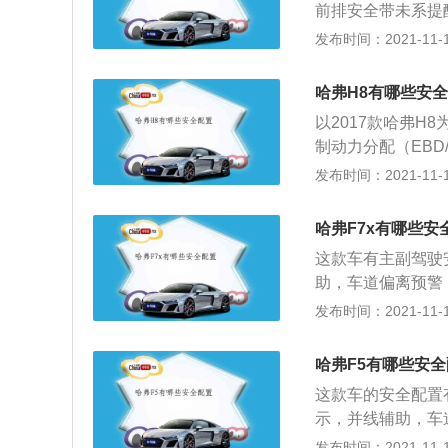
前排安全带未系提
的。侧气囊和头部
力控制系统、车身
发布时间：2021-11-10
出来保护成员，同
统。截止到201
保持等系统都是一
档车型还有被动行
是可以提高行驶过
哈弗H8有哪些安
系统、车道保持辅
之前可以试驾一下
以2017款哈弗H
障。关于哈弗M6的
制动力分配（EBD/
万元-8.20万元。
S）、车身稳定控
发布时间：2021-11-10
动力方面，哈弗M6
囊、侧安全气帘、
在变速箱方面，哈
配，也就是说，乞
的前悬架为麦弗逊
哈弗F7x有哪些安
全的。在同级别车
这款车有主副驾驶
非常多的配置，例
助，车道偏离预警
的配置。因为车辆
款车的主动安全配
发布时间：2021-11-10
能降到最低。哈弗
安全配置。在发生
高分别为：4820x
全气囊只有与安全
式中网设计，看起
哈弗F5有哪些安
那弹出的安全气囊
仪表的组合，非常
这款车的安全配置
车，上车后第一件
示，并线辅助，车
预警，车道保持等
全装置，在发生严
发布时间：2021-11-10