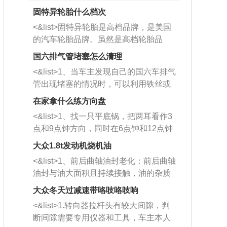
固特异轮胎什么档次
<&list>固特异轮胎是高档品牌，是美国
的汽车轮胎品牌。虽然是高档轮胎品
牌，但是中高低端的轮胎都有生产，这
国六排气管堵塞怎么清理
也是为了更好的开拓市场。
<&list>1、当车主发现自己的国六车排气
管出现堵塞的情况时，可以利用铁丝或
者是细棍，直接将杂物给取出来，如果
在家拿什么练方向盘
堵塞情况比较严重，也可以采取应急措
<&list>1、找一只平底锅，把两耳看作3
施。 <&list>2、直接利用木棍将所有的
点和9点钟方向，同时在6点钟和12点钟
杂物推到排气管里面的位置处，然后将
方向做一个标记。 <&list>2、双手握住
三元催化器拆解开，就可以将堵塞的东
大众1.8t发动机烧机油
平底锅两耳，然后往左打半圈、一圈、
西取出来。但如果是因为积碳过多引起
<&list>1、前后曲轴油封老化：前后曲轴
一圈半的练习，往右同样也要打相同的
的堵塞，就需要将三元催化器泡在草酸
油封与油大面积且持续接触，油的杂质
圈数。 <&list>3、最后强调要反复练
中进行清洗。 <&list>3、也可以利用清
和发动机内持续温度变化使其密封效果
习，这样就可以形成肌肉记忆，在真实
大众冬天过减速带咯吱咯吱响
洗剂对堵塞的情况得到解决，将清洗剂
逐渐减弱，导致渗油或漏油。<&list>2、
驾驶车辆时，不需要记忆也能打好方
放在燃油箱中，与燃油混合后，车辆启
<&list>1.转向器拉杆头有较大间隙，判
活塞间隙过大：积碳会使活塞环与缸体
向。
动时，就可以和汽油一起进入到燃烧
断间隙需要专用仪器和工具，车主本人
的间隙扩大，导致机油流入燃烧室中，