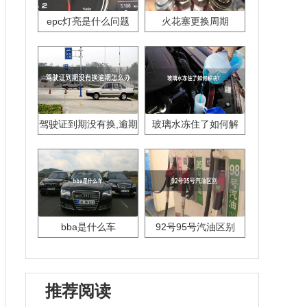
epc灯亮是什么问题
火花塞更换周期
驾驶证到期没有换,逾期
玻璃水冻住了如何解
怎么办??
决？
bba是什么车
92号95号汽油区别
推荐阅读