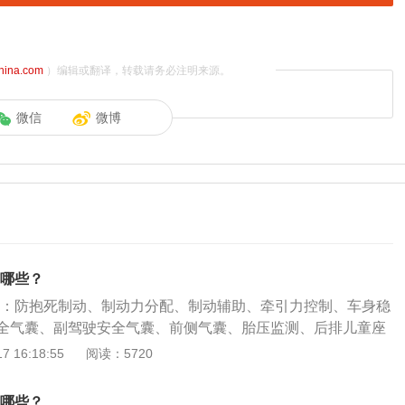
china.com
）编辑或翻译，转载请务必注明来源。
微信
微博
有哪些？
有：防抱死制动、制动力分配、制动辅助、牵引力控制、车身稳
全气囊、副驾驶安全气囊、前侧气囊、胎压监测、后排儿童座
。哈弗H4属于紧凑型SUV，以哈弗H42020款乐享版手动型
 16:18:55
阅读：5720
：长4410毫米、宽1845毫米、高1695毫米，轴距为2660毫
升。哈弗H42020款乐享版手动型搭载了1.5T涡轮增压发动
有哪些？