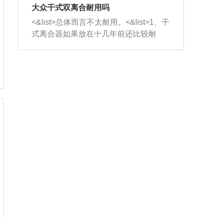
室，最后形成废气排出，就可以让三元
无法制作，需要将车辆送到修理厂或4s
造成烧机油。<&list>3、机油粘度。使用
大众干式双离合耐用吗
催化器得到清洗，排气管堵塞的情况就
店；<&list>2.车辆半轴套管防尘罩破
机油粘度过小的话，同样会有烧机油现
<&list>总体而言不太耐用。<&list>1、干
能够得到解决。
裂，破裂后会出现漏油现象，使半轴磨
象，机油粘度过小具有很好的流动性，
式离合器如果放在十几年前还比较耐
损严重，磨损的半轴容易损坏，产生异
容易窜入到气缸内，参与燃烧。<&list>
用，但是由于现在的汽车发动机动力输
响；<&list>3.稳定器的转向胶套和球头
4、机油量。机油量过多，机油压力过
出越来越高，使得干式离合器散热不足
老化，一般是使用时间过长造成的。解
大，会将部分机油压入气缸内，也会出
的缺陷也逐渐暴露出来。<&list>2、由于
决方法是更换新的质量好的转向橡胶套
现烧机油。<&list>5、机油滤清器堵塞：
干式双离合的工作环境暴露在空气中，
和球头。
会导致进气不畅，使进气压力下降，形
而离合器的散热也是通离合器罩上面的
成负压，使机油在负压的情况下吸入燃
几个小孔来进行散热。但是在行驶过程
烧室引起烧机油。<&list>6、正时齿轮或
中变速箱需要换挡，就不得不使得离合
链条磨损：正时齿轮或链条的磨损会引
器频繁工作。<&list>3、长时间的低速行
起气阀和曲轴的正时不同步。由于轮齿
驶以及过于频繁的启停，导致离合器的
或链条磨损产生的过量侧隙，使得发动
温度不断升高，而低速行驶时空气流动
机的调节无法实现：前一圈的正时和下
效率不高，无法将离合器中的热量有效
一圈可能就不一样。当气阀和活塞的运
的带走，导致离合器内部的温度不断升
动不同步时，会造成过大的机油消耗。
高，加速离合器的磨损。
解决方法：更换正时齿轮或链条。<&list
>7、内垫圈、进风口破裂：新的发动机
设计中，经常采用各种由金属和其他材