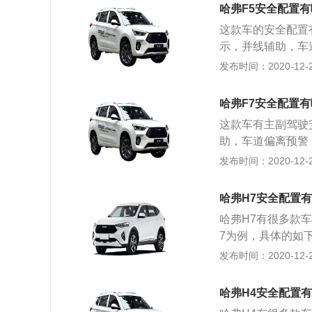
全气囊只有与安全
驱动方式全部为适
哈弗F5安全配置
那弹出的安全气囊
体桥式非独立悬架
这款车的安全配置
车，上车后第一件
示，并线辅助，车
预警，车道保持等
全装置，在发生严
发布时间：2020-12-26
驶过程中的安全性
全气囊一定要与安
还是要严格遵守交
有系安全带，那弹
电话，不要超速行
哈弗F7安全配置
车还是乘坐汽车，
机动车。遵守交通
这款车有主副驾驶
这款车全系使用了1
命安全。
助，车道偏离预警
大扭矩，这款发动机
气囊是汽车上最重
发布时间：2020-12-26
0转每分钟时输出
弹出来保护车内成
缸体。与这款发动
内成员的安全。如
立悬架，后悬架使
哈弗H7安全配置
囊会对车内成员造
立悬架。这款车的
哈弗H7有很多款
做的第一件事情就
7为例，具体的如下：
的。侧气囊和头部
9款2.0T双离合
发布时间：2020-12-26
出来保护成员，同
样的，包括：防抱死
保持等系统都是一
EBA）、牵引力控
是可以提高行驶过
哈弗H4安全配置
气囊、副驾驶安全
之前可以试驾一下