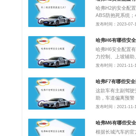
机，最大马力是15
哈弗H2的安全配
ABS防抱死系统
统；7、车身稳定
发布时间：2023-07-17
统。在辅助配置方
助、陡坡缓降系统
哈弗H6有哪些安
牙、手机互联和映
哈弗H6安全配置
力控制、上坡辅助
通过很多复杂的路
发布时间：2021-11-10
有了这些安全配置
一套非常有效且有
哈弗F7有哪些安
的概率，现在这个
这款车有主副驾驶
锁死特点的安全系
助，车道偏离预警
被刹车系统给锁死
气囊是汽车上最重
发布时间：2021-11-10
或者是跑偏，有了
弹出来保护车内成
能力和稳定性，在
内成员的安全。如
搭载的这套安全配
哈弗M6有哪些安
囊会对车内成员造
感。
根据长城汽车的官
做的第一件事情就