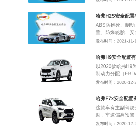
驶过程中的安全性
全气囊一定要与安
还是要严格遵守交
有系安全带，那弹
电话，不要超速行
哈弗H2S安全配置
车还是乘坐汽车，
机动车。遵守交通
ABS防抱死、制
这款车全系使用了1
命安全。
置、防爆轮胎、安
大扭矩，这款发动机
系统、主动刹车/
发布时间：2021-11-10
0转每分钟时输出
等。哈弗H2s是
缸体。与这款发动
伐，家族式的设计
立悬架，后悬架使
哈弗H9安全配置
前保险杠进行了调
立悬架。这款车的
以2020款哈弗H
缀，六边形进气格
制动力分配（EBD/
为六边形设计。内饰方
S）、车身稳定控
发布时间：2020-12-26
新增电动座椅、电
囊、侧安全气帘、
新车全系标配胎压监
配，也就是说，乞
动机，最大功率15
哈弗F7x安全配置
全的。在同价位车
或7速双离合变速
这款车有主副驾驶
非常多的配置，例
助，车道偏离预警
的配置。因为车辆
款车的主动安全配
发布时间：2020-12-26
能降到最低。截至2
安全配置。在发生
导价：20.98~