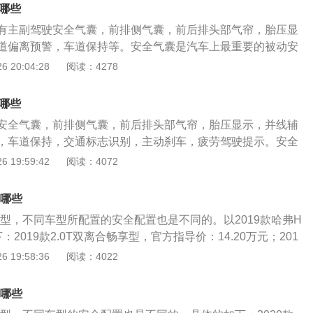
带配合使用才有效，如果在安全气囊弹出时没有系好安全带，
时四驱。悬架方面，前悬架为双叉臂式独立悬架，后悬架为整
有哪些
会给车内成员带来严重的二次伤害。所以无论开车还是乘坐汽
。
有主副驾驶安全气囊，前排侧气囊，前后排头部气帘，胎压显
事情就是系好安全带。主动安全配置就是主动刹车，车道偏离
道偏离预警，车道保持等。安全气囊是汽车上最重要的被动安
配置，这些配置是为了预防事故发生的，这些配置可以提高行
重的碰撞事故时，安全气囊会弹出来保护车内成员。但是，安
 20:04:28
阅读：4278
。但是，即便有了这些安全性配置，我们在驾驶汽车的过程中
全带配合使用才可以起作用。如果在安全气囊弹出来的时候没
通规则，这才是最安全的。大家在开车时不要吸烟，不要接打
出的安全气囊会给车内成员带来严重的二次伤害。所以无论开
驶，不要超载行驶，要遵守交通信号灯，要注意礼让行人和非
有哪些
上车后第一件事情就是系好安全带。哈弗f5是一款紧凑型suv，
规则行驶并不是为了不罚款不扣分，而是为了自己和他人的生
安全气囊，前排侧气囊，前后排头部气帘，胎压显示，并线辅
.5升涡轮增压发动机。这款发动机有169马力和285牛米的最
，车道保持，交通标志识别，主动刹车，疲劳驾驶提示。安全
能在5000到5600转每分钟时输出最大功率，能在1400到300
要的被动安全装置，在发生严重的碰撞事故时，安全气囊可以
 19:59:42
阅读：4072
最大扭矩。这款发动机搭载了cvvl技术，并且使用了铝合金缸盖
员的安全。但是安全气囊只有与安全带配合使用才可以保护车
机匹配的是7速双离合变速箱。哈弗f5的前悬架使用了麦弗逊独
果在安全气囊弹出时车内成员没有系安全带，那弹出的安全气
用了双横臂独立悬架。哈弗旗下的很多汽车都在使用双横臂独
有哪些
成严重的二次伤害。所以，无论开车还是乘坐汽车，上车后要
性价比是比较高的，这款车的指导价格为10万元到13万元。
车型，不同车型所配置的安全配置也是不同的。以2019款哈弗H
是系好安全带。安全带在发生严重的交通事故时是可以救命
2019款2.0T双离合畅享型，官方指导价：14.20万元；201
气帘可以保护侧面，这样在车身侧面受到撞击时，气囊可以弹
悦享型，官方指导价：15.20万元。以上两款车型的安全配置是一
 19:58:36
阅读：4022
时尽量不让碎掉的车窗玻璃伤害到车内成员。并线辅助，车道
制动（ABS）、制动力分配（EBD/CBC）、制动辅助（BA/
些主动安全配置，这种系统是预防事故发生的，主动安全系统
制（ASR/TCS）、车身稳定控制（ESP/DSC）、主驾驶安全
程中的安全性的。很多车上都有主动安全配置，车友们在买车
有哪些
气囊、胎压监测、后排儿童座椅接口。除了以上两款车型，其
体验一下这些主动安全配置是否好用。