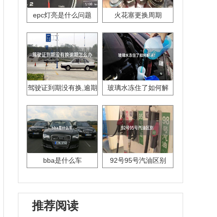
epc灯亮是什么问题
火花塞更换周期
驾驶证到期没有换,逾期
玻璃水冻住了如何解
怎么办??
决？
bba是什么车
92号95号汽油区别
推荐阅读