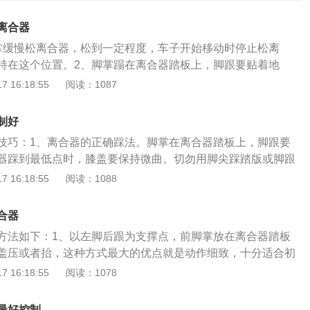
离合器
掌缓慢松离合器，松到一定程度，车子开始移动时停止松离
持在这个位置。2、脚掌蹋在离合器踏板上，脚跟要贴着地
最低点时，膝盖要保持微曲。3、勿用脚尖踩踏板或脚跟离
 16:18:55
阅读：1087
或下滑。在行驶过程中，保持离合的状态在松紧松紧之间切
合在半联动的点上下浮动，但不要浮动过多。在踩抬离合的过
制好
，动作要缓慢，不要急。在方向盘打死的情况下松一点离合，
技巧：1、离合器的正确踩法。脚掌在离合器踏板上，脚跟要
摩擦增大的情况下，车辆有足够的动力，但是切记一点一点的
器踩到最低点时，膝盖要保持微曲。切勿用脚尖踩踏版或脚跟
导致车辆在突然加速。平时多加练习，可以多做直线匀速行驶
够或下滑。要记住离合刹车油门位置，左脚离合，右脚控制油
 16:18:55
阅读：1088
习，在不断地尝试中摸清控制离合的套路。
用半联动调速的方法。离合控制车速主要就是先找到半联动状
慢的下压（减少动力输出：车身速度变慢）或是上抬离合（加
合器
变快），以实现对车速的控制。3、半联动状态对于半联动状
方法如下：1、以左脚后跟为支撑点，前脚掌放在离合器踏板
过以下几方面来进行判断：（1）车身抖动：在达到半联动
盖压或者抬，这种方式最大的优点就是动作细致，十分适合初
动，双手搁在方向盘上就能感觉的到。特别是半坡的时候，当
状态。2、抬离合时，脚后跟可以稍微后移，避免离合踏板卡
 16:18:55
阅读：1078
时，车子会有一股向前冲的劲，车头翘起，这时候，保持住，
心），这样会不好控制甚至滑动导致熄火。3、脚跟悬空，利
妥妥地起步。（2）凭脚感：当感觉发动机声音有所变化时
离合，这种踩法比较适合能快速找准半联动的熟手。在开车的时
变大），你会发现离合踏板也会有种往上顶脚的感觉。
最好控制