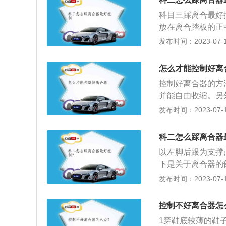
候需要调整到合适
科目三踩离合最好
候。踩离合器的时
放在离合踏板的正
遵循“一快两慢三
合器踏板时，自然
发布时间：2023-07-17
抬起一小段距离。
时，踩离合器的速
减慢，甚至停止。
蹭，速度严重下降
熄火。并且离合器
怎么才能控制好离
离合器要松慢点，
离合器也没有关系
控制好离合器的方
比刚起步时稍微快
地步。
并能自由收缩。另
速运转，这时候，
用脚趾和脚掌用力
发布时间：2023-07-17
踩下去，这时候手
半联动，然后再慢
这样子反而挂错或
车在速度和速度之
送，此时右手挂上
科二怎么踩离合器
太高；在离合器等
踩进去，此时左脚
以左脚后跟为支撑
习和控制。
挡时如此反复即可
下是关于离合器的
点刹车，速度降下
之间，是汽车传动
发布时间：2023-07-17
直至停止，再把档
的飞轮组安装在一
器的组成：离合器
控制不好离合器怎
动机与变速箱之间
1穿鞋底较薄的鞋
在不同的行驶状况