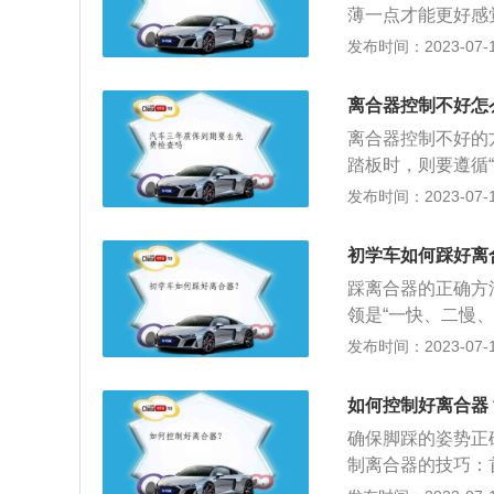
薄一点才能更好感
在半联动的时候，
的一部分，只要放
发布时间：2023-07-17
其转速差来实现传
学习。
离合器控制不好怎
离合器控制不好的
踏板时，则要遵循
动作要利落，一脚
发布时间：2023-07-17
作过程：利用膜片
对压盘的压力使离
初学车如何踩好离
过程：踩下离合器
踩离合器的正确方
离板左移，受此影
领是“一快、二慢
移动，同时经分离
（此时发动机的声
发布时间：2023-07-17
恢复到原位，接合
程，将踏板慢慢抬
弹簧分离板之间出
油门踏板，使汽车
过程结束，离合器
如何控制好离合器
合器踏板应迅速踩
确保脚踩的姿势正
磨损。另外，操作
制离合器的技巧：
离合器的磨损，提
处，脚跟在地面上