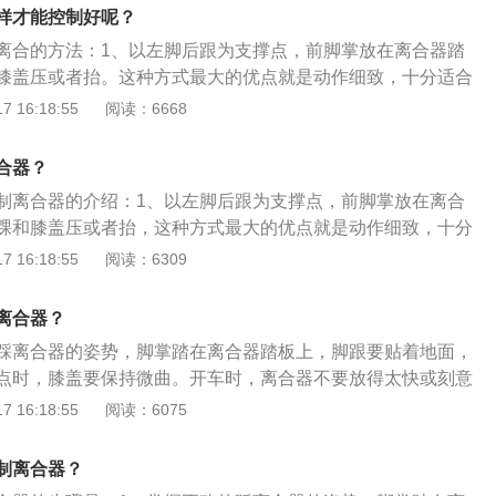
车传动系中直接与发动机相联系的总成件。2、离合器的作用
速器等传动系统过载，从而起到一定的保护作用。
样才能控制好呢？
速箱之间的动力，有利于起步、变速、停车。
离合的方法：1、以左脚后跟为支撑点，前脚掌放在离合器踏
膝盖压或者抬。这种方式最大的优点就是动作细致，十分适合
动状态。考试控制速度及起步，这样踩离合比较稳妥。2、抬
 16:18:55
阅读：6668
以稍微后移，避免离合踏板卡在脚掌处（跑到脚心），这样会
导致熄火。以下为要用到离合的情况及注意事项：1、起步：
合器？
到油门，所以通过离合来让车辆前行。不要一下子把离合松
制离合器的介绍：1、以左脚后跟为支撑点，前脚掌放在离合
接扣10分则会影响考生接下来的发挥；抬离合遵循“一快二慢三
踝和膝盖压或者抬，这种方式最大的优点就是动作细致，十分
快抬，当感觉即将到半联动的临界点时速度放慢，找到联动点。
半联动状态。2、抬离合时，脚后跟可以稍微后移，避免离合
 16:18:55
阅读：6309
看场地驾驶速度慢，稍稍快一点就会来不及看点。所以在用离
跑到脚心），这样会不好控制甚至滑动导致熄火。3、脚跟悬
脚掌踩抬幅度要小。注意，不要为了追求速度一味去压离合，
度“蹬”离合，这种踩法比较适合能快速找准半联动的熟手。
。方向盘打死时，有意识地松一点离合，为车轮预留一点空
离合器？
一挡和倒挡时，顺序是先离合刹车到底，再挂挡。如果第一次
踩离合器的姿势，脚掌踏在离合器踏板上，脚跟要贴着地面，
把离合松开，第二次踩到底进行挂挡。4、停车：无论科二还
点时，膝盖要保持微曲。开车时，离合器不要放得太快或刻意
永远都是先离合再刹车，不然则会熄火。
得过高，这会加速离合器的损耗。永远在踩低离合器时才换
 16:18:55
阅读：6075
油门应该放开。更多介绍如下：1.汽车起步时：汽车起步时要
下，然后快速松开至半联动状态，与此同时稍加油门，提高汽
制离合器？
抬离合器，在进入全联动时要稍微停顿一下；2.汽车换档时