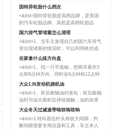
固特异轮胎什么档次
<&list>固特异轮胎是高档品牌，是美国
的汽车轮胎品牌。虽然是高档轮胎品
牌，但是中高低端的轮胎都有生产，这
国六排气管堵塞怎么清理
也是为了更好的开拓市场。
<&list>1、当车主发现自己的国六车排气
管出现堵塞的情况时，可以利用铁丝或
者是细棍，直接将杂物给取出来，如果
在家拿什么练方向盘
堵塞情况比较严重，也可以采取应急措
<&list>1、找一只平底锅，把两耳看作3
施。 <&list>2、直接利用木棍将所有的
点和9点钟方向，同时在6点钟和12点钟
杂物推到排气管里面的位置处，然后将
方向做一个标记。 <&list>2、双手握住
三元催化器拆解开，就可以将堵塞的东
大众1.8t发动机烧机油
平底锅两耳，然后往左打半圈、一圈、
西取出来。但如果是因为积碳过多引起
<&list>1、前后曲轴油封老化：前后曲轴
一圈半的练习，往右同样也要打相同的
的堵塞，就需要将三元催化器泡在草酸
油封与油大面积且持续接触，油的杂质
圈数。 <&list>3、最后强调要反复练
中进行清洗。 <&list>3、也可以利用清
和发动机内持续温度变化使其密封效果
习，这样就可以形成肌肉记忆，在真实
大众冬天过减速带咯吱咯吱响
洗剂对堵塞的情况得到解决，将清洗剂
逐渐减弱，导致渗油或漏油。<&list>2、
驾驶车辆时，不需要记忆也能打好方
放在燃油箱中，与燃油混合后，车辆启
<&list>1.转向器拉杆头有较大间隙，判
活塞间隙过大：积碳会使活塞环与缸体
向。
动时，就可以和汽油一起进入到燃烧
断间隙需要专用仪器和工具，车主本人
的间隙扩大，导致机油流入燃烧室中，