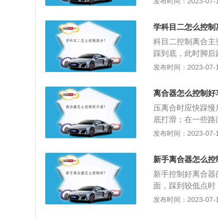
发布时间：2023-07-17
省车省钱的好方法
然弯曲的弧度。有
需要踩下离合器踏
下离合踏板时腿不
车中制动停车的操
学科目二怎么控制
易造成力量不够而
稳地停下来。
科目二控制离合主
最容易造成熄火的
踩到底，此时脚后
离也叫自由行程。
部分介绍：1、离
发布时间：2023-07-17
的速度，稍作停顿
离合器总成固定在
发动机有轻微的响
抬离合的原理：“
车时把脚长时间放
离合器怎么控制好
底，向上抬时自由
象，严重时甚至使
压离合时应快踩慢
然后再放开，就是
故障。同时，还会
底打滑；在一些路
过程中逐渐加力，
发布时间：2023-07-17
慢起步。相关介绍
车传动系中直接与
新手离合器怎么控
装在一起，是发动
新手控制好离合器
常行驶的整个过程
面，踩到较低点时
离或逐渐接合，以
动状态，慢加油门
发布时间：2023-07-17
是使发动机与变速
器，挂挡后松开离
与变速器之间的联