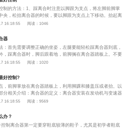
的坐姿。想要把离合器控制的稳定最主要的就是抬起离合的时
控制的方法：1、踩离合时注意以脚跟为支点，将左脚前脚掌
候，脚跟着地，不要悬空，不然不好控制。在释放的时候需要
中央，松抬离合器的时候，要以脚跟为支点上下移动。抬起离
联动“的原则，具体如下：一快：在抬起离合器的时候需要迅速
地将膝盖上抬，缓慢地抬起踏板。2、离合器要快踩。在换挡
 16:18:55
阅读：1046
二满：在车辆快要达到半联动状态的时候，离合器抬起的速度
度要快，这是为了让车速损失较少的情况下换挡，不然老磨
三联动：在达到半联动状态后，可以轻踩油门以保证发动机不
。3、离合器抬起速度慢慢提高。刚起步时，在低档的时候，
可以缓慢的松开。总之，在刚接触驾驶汽车的时候，控制不好
合器
特别是起步时缓缓抬起，而在1档换2档时，离合抬起的速度又
。只要多加练习，时间久了就会掌握到技巧，从而达到熟练的
法：首先需要调整正确的坐姿，左腿要能轻松踩离合器到底，
点。依次类推，2档换3档快抬基本没问题，因为你的车是在高
外，踩离合器时，脚后跟着地，前脚搁在离合器踏板上。不要
离合抬起的速度要迅速。4、在驾驶汽车的时候，离合器要快
踩。在放离合器的过程中，需要做到快速放离合和慢速放离合
 16:18:55
阅读：1020
上挂挡要慢点，轻轻把档位推到位置即可，切不可用力过猛，
慢放到刚往前行驶的车的速度，再快速放离合器；离合器每辆
者卡住。5、当汽车需要换挡时，离合器快踩下去，油门全
间的卡点位置不同；车内有顿挫感，说明离合器第一快放位置
档位，左脚离合根据车子的速度慢抬还是快抬，右脚油门慢慢
最好控制?
待第二阶段，慢慢平稳放下；踏步和推杆的速度需要更多的练
完全松开，注意左脚不要放在离合上面，只剩下右脚加油，换
点，前脚掌放在离合器踏板上，利用脚踝和膝盖压或者抬。以
。6、当科目三靠边停车时，先不急踩离合，只需要右脚轻踩
部分相关介绍：离合器的定义：离合器安装在发动机与变速器
来一点后，左脚才把离合踩死，伴随着右脚踩刹车将速度降下
系中直接与发动机相联系的总成件。通常离合器与发动机曲轴
 16:18:55
阅读：9569
位挂到空挡，拉起手刹即可。
起，是发动机与汽车传动系之间切断和传递动力的部件。离合
由摩擦片、弹簧片、压盘以及动力输出轴组成。离合器位于发
么办？
，用来将发动机飞轮上储存的力矩传递给变速箱，以保证车辆
子控制离合器第一定要穿鞋底较薄的鞋子，尤其是初学者鞋底
下传递给驱动轮适量的驱动力和扭矩，属于动力总成的范畴。