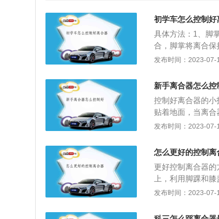
初学车怎么控制好
具体方法：1、脚
合，脚掌将离合保
面，当离合器踩到
发布时间：2023-07-17
地，避免力量不够
换，也就是保证离
新手离合器怎么控
程中保持车速稳定
控制好离合器的小
保证轮胎在与地面
贴着地面，当离合
松，不要松的过多
离地，避免力量不
发布时间：2023-07-17
练习和倒车入库练
门和制动。2、利
态，找到之后再慢
怎么更好的控制离
强动力输出：速度
更好控制离合器的
态，可以简单的通
上，利用脚踝和膝
时，车身会出现抖
学者去感受半联动
发布时间：2023-07-17
抬到半联动的状态
在脚掌处（跑到脚
稍稍带上点油门，
用腿的力度“蹬”
（列如发动机声音
科三怎么踩离合器