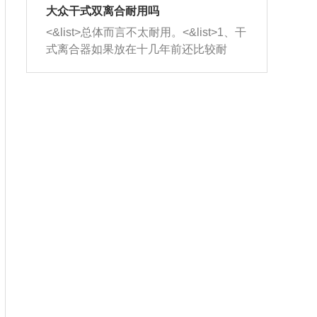
室，最后形成废气排出，就可以让三元
无法制作，需要将车辆送到修理厂或4s
造成烧机油。<&list>3、机油粘度。使用
大众干式双离合耐用吗
催化器得到清洗，排气管堵塞的情况就
店；<&list>2.车辆半轴套管防尘罩破
机油粘度过小的话，同样会有烧机油现
<&list>总体而言不太耐用。<&list>1、干
能够得到解决。
裂，破裂后会出现漏油现象，使半轴磨
象，机油粘度过小具有很好的流动性，
式离合器如果放在十几年前还比较耐
损严重，磨损的半轴容易损坏，产生异
容易窜入到气缸内，参与燃烧。<&list>
用，但是由于现在的汽车发动机动力输
响；<&list>3.稳定器的转向胶套和球头
4、机油量。机油量过多，机油压力过
出越来越高，使得干式离合器散热不足
老化，一般是使用时间过长造成的。解
大，会将部分机油压入气缸内，也会出
的缺陷也逐渐暴露出来。<&list>2、由于
决方法是更换新的质量好的转向橡胶套
现烧机油。<&list>5、机油滤清器堵塞：
干式双离合的工作环境暴露在空气中，
和球头。
会导致进气不畅，使进气压力下降，形
而离合器的散热也是通离合器罩上面的
成负压，使机油在负压的情况下吸入燃
几个小孔来进行散热。但是在行驶过程
烧室引起烧机油。<&list>6、正时齿轮或
中变速箱需要换挡，就不得不使得离合
链条磨损：正时齿轮或链条的磨损会引
器频繁工作。<&list>3、长时间的低速行
起气阀和曲轴的正时不同步。由于轮齿
驶以及过于频繁的启停，导致离合器的
或链条磨损产生的过量侧隙，使得发动
温度不断升高，而低速行驶时空气流动
机的调节无法实现：前一圈的正时和下
效率不高，无法将离合器中的热量有效
一圈可能就不一样。当气阀和活塞的运
的带走，导致离合器内部的温度不断升
动不同步时，会造成过大的机油消耗。
高，加速离合器的磨损。
解决方法：更换正时齿轮或链条。<&list
>7、内垫圈、进风口破裂：新的发动机
设计中，经常采用各种由金属和其他材