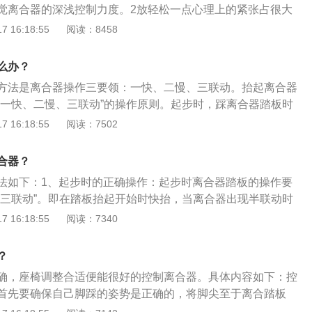
觉离合器的深浅控制力度。2放轻松一点心理上的紧张占很大
离合器的动力输入端与动力输出端允许有转速差，也就是通过
轻松一点毕竟以后是要开车上路的人心理素质也是现在必备的
 16:18:55
阅读：8458
递适量的动力。
么办？
方法是离合器操作三要领：一快、二慢、三联动。抬起离合器
“一快、二慢、三联动”的操作原则。起步时，踩离合器踏板时
到底，使离合器彻底分离。离合器工作过程有以下3点：1、工
 16:18:55
阅读：7502
弹簧装入离合器盖与压盘之间，使之产生预压缩变形所形成的
合器的主、从动部分压紧，即离合器处于接合状态；2、分离
合器？
踏板，踏板左移，推杆左移，通过缸、工作缸推动膜片弹簧分
法如下：1、起步时的正确操作：起步时离合器踏板的操作要
响膜片弹簧又以固定在离合器盖上的支承销为支点使大端向右
、三联动”。即在踏板抬起开始时快抬，当离合器出现半联动时
板的作用拉压盘右移；3、接合过程：松开离合器踏板，踏板
音有变化），踏板抬起的速度稍慢，由联动到完全结合的过
 16:18:55
阅读：7340
过程操纵机构的移动是分离过程的逆过程，当分离轴承与膜片
起。在离合器踏板抬起的同时，根据发动机阻力大小逐渐踩下
现预留间隙和膜片弹簧重新将压盘压紧在从动盘上之后，接合
平稳起步。2、换挡时的正确操作：在行车中换挡时，操纵离
恢复传递动力功能。
？
下并抬起，不要出现较长半联动现象，否则，会加速离合器的
确，座椅调整合适便能很好的控制离合器。具体内容如下：控
时要注意与油门配合。为使换档平顺，减轻变速器换挡机构和
首先要确保自己脚踩的姿势是正确的，将脚尖至于离合踏板
倡使用“两脚离合器换挡法”。这种方法虽然操作较复杂，却是
自然靠着，要保证完全踩下离合踏板时，大腿跟小腿能够呈自