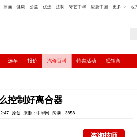
插画
健康
公益
优选
法制
守艺中华
应急中国
更多
地
选车
报价
汽修百科
特卖活动
经销商
么控制好离合器
2:47
原创
来源：中华网
阅读：3858
咨询技师