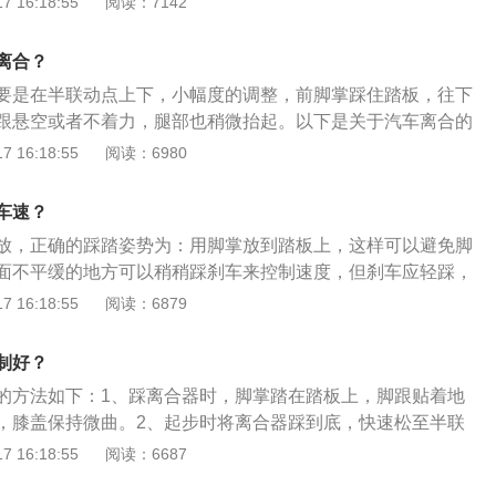
 16:18:55
阅读：7142
。3、刹车时的正确使用：在汽车的行车中，除低速制动停车
些个子矮的学员，姿势是用对了，但是座椅调的不够前，当踩
板外，其他情况下的制动都尽量不要踩下离合器踏板。低速行
够长，此时脚后跟还在原地不动，只用脚尖踩踏板，这样很容
纵方法是先踩下制动踏板，然后再踩下离合器踏板，使汽车平
离合？
打滑，所以座椅的调整也很重要。其次就是离合的抬放，也是
要是在半联动点上下，小幅度的调整，前脚掌踩住踏板，往下
操作。抬离合时在开始的阶段可以快速抬起一段距离，这段距
跟悬空或者不着力，腿部也稍微抬起。以下是关于汽车离合的
在靠近半联动点时能够感觉到脚部的压力增大，此时放慢抬起
合器：离合器位于发动机和变速箱之间的飞轮壳内，用螺钉将
 16:18:55
阅读：6980
后再慢慢放开。当踩到半联动点，学员能够感觉到车辆抖动，
飞轮的后平面上，离合器的输出轴就是变速箱的输入轴。2、
声，同时脚掌有一种被顶住的感觉。离合器使用注意事项：行
一慢、二快、三联动”，刚一踩下时要快，并且要一次性踩到
在离合器踏板上，很容易造成离合器打滑、离合器片烧蚀等现
车速？
行程时要快，临近接触时要慢，到达半联动点时要稍做停顿，
离合器压盘、飞轮端面烧蚀拉伤，导致离合器压紧弹簧退火等
放，正确的踩踏姿势为：用脚掌放到踏板上，这样可以避免脚
这个过程。
导致费油、费车，增加行车费用。
面不平缓的地方可以稍稍踩刹车来控制速度，但刹车应轻踩，
切忌急刹车；起步先慢抬离合至半联动，然后松刹车直到车慢
 16:18:55
阅读：6879
如下：1、离合器：离合器安装在发动机与变速器之间，是汽
发动机相联系的总成件。通常离合器与发动机曲轴的飞轮组安
制好？
机与汽车传动系之间切断和传递动力的部件。汽车从起步到正
的方法如下：1、踩离合器时，脚掌踏在踏板上，脚跟贴着地
中，驾驶员可根据需要操纵离合器，使发动机和传动系暂时分
，膝盖保持微曲。2、起步时将离合器踩到底，快速松至半联
切断或传递发动机向传动系输出的动力。2、作用：它的作用
的同时慢松离合器。3、换挡时车速达到要求后迅速踩下离合
 16:18:55
阅读：6687
器之间能逐渐接合，从而保证汽车平稳起步；暂时切断发动机
合器。以下是离合器的相关介绍：1、离合器安装在发动机与
系，以便于换档和减少换档时的冲击；当汽车紧急制动时能起