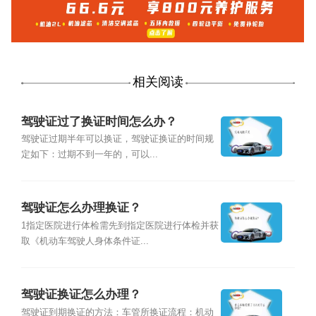
相关阅读
驾驶证过了换证时间怎么办？
驾驶证过期半年可以换证，驾驶证换证的时间规
定如下：过期不到一年的，可以...
驾驶证怎么办理换证？
1指定医院进行体检需先到指定医院进行体检并获
取《机动车驾驶人身体条件证...
驾驶证换证怎么办理？
驾驶证到期换证的方法：车管所换证流程：机动