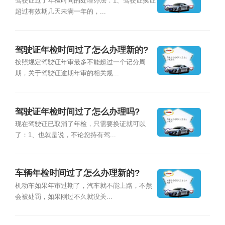
驾驶证过了年检时间的处理办法：1、驾驶证换证
超过有效期几天未满一年的，...
驾驶证年检时间过了怎么办理新的?
按照规定驾驶证年审最多不能超过一个记分周
期，关于驾驶证逾期年审的相关规...
驾驶证年检时间过了怎么办理吗?
现在驾驶证已取消了年检，只需要换证就可以
了：1、也就是说，不论您持有驾...
车辆年检时间过了怎么办理新的?
机动车如果年审过期了，汽车就不能上路，不然
会被处罚，如果刚过不久就没关...