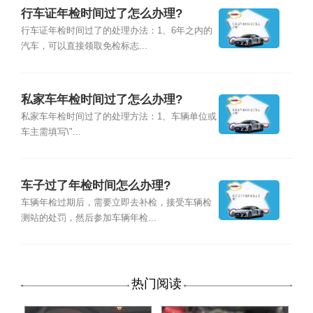
行车证年检时间过了怎么办理?
行车证年检时间过了的处理办法：1、6年之内的
汽车，可以直接领取免检标志...
私家车年检时间过了怎么办理?
私家车年检时间过了的处理方法：1、车辆单位或
车主需填写\"...
车子过了年检时间怎么办理?
车辆年检过期后，需要立即去补检，接受车辆检
测站的处罚，然后参加车辆年检...
热门阅读