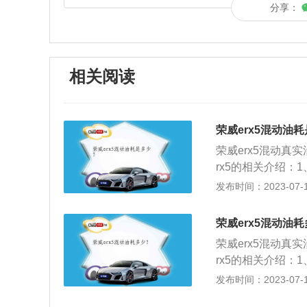
分享：
相关阅读
荣威erx5混动油
荣威erx5混动真
rx5的相关介绍：
上汽世界级“蓝芯+
发布时间：2023-07-17
00km超低油耗。
证标准研发制造，
荣威erx5混动油
威eRX5作出了“
荣威erx5混动真
rx5的相关介绍：
还将搭载上汽世界
发布时间：2023-07-17
现1.5L\/100