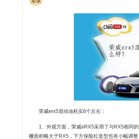
荣威erx5混动油耗实6个左右：
1、外观方面，荣威eRX5采用了与RX5相同
栅面积略大于RX5，下方保险杠造型也有小幅调整