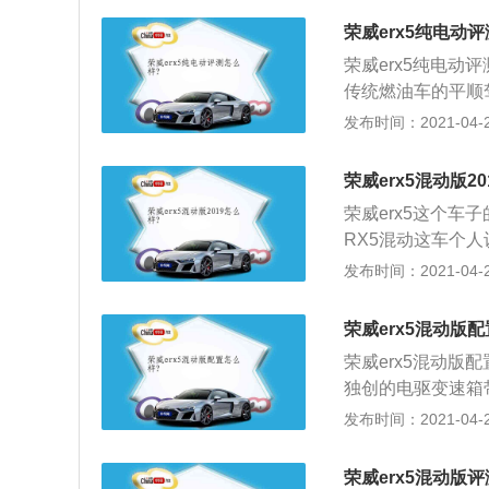
盘为12.3英寸
荣威erx5纯电动
eRX5采用了与R
荣威erx5纯电动
进气格栅面积略大
传统燃油车的平顺驾
混合式动力，所以
加速度；2、VC
发布时间：2021-04-27
气管变为隐藏式。
换驾驶风格及滑行
高能量密度锂电池
荣威erx5混动版2
30wh\/kg；
荣威erx5这个车
优异，创新BMS
RX5混动这车个
较高，维修保养费用
发布时间：2021-04-27
预警、LDW车道
空气净化器更能过
荣威erx5混动版
往往体现着汽车生产
荣威erx5混动版
混动这两款新能源
独创的电驱变速箱
资车型的严谨性。
矩，4.2秒内做到
发布时间：2021-04-27
强大脑，可根据驾
顺，兼顾能耗与性
荣威erx5混动版