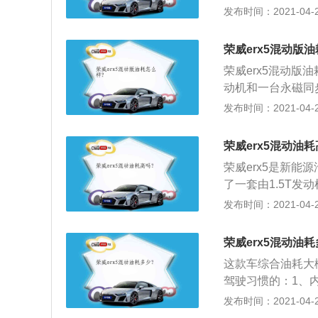
混合动力系统，满足
发布时间：2021-04-28
EDU电驱变速箱
荣获2017年国
荣威erx5混动版
2580安全认证标
荣威erx5混动版油
时，全新荣威eRX
动机和一台永磁同
马力，峰值扭矩为
发布时间：2021-04-28
04牛·米；3、据
为60km，综合最大
荣威erx5混动油耗
荣威erx5是新能源
了一套由1.5T
最大功率为169马
发布时间：2021-04-27
扭矩可以达到704
下的续航里程为60
荣威erx5混动油耗
这款车综合油耗大
驾驶习惯的：1、
的皮革材质为特有
发布时间：2021-04-27
寸，为了便于操作