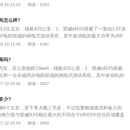
国六排放标准，并实现1.5L\/100km超低油耗；2、其中，以
 16:11:04
阅读：5263
为核心的上汽插电混动技术更是拿下汽车行业的最高国家奖项，
家科学技术进步奖二等奖；3、车辆电池在开发之初就严格按照UL
油耗怎么样?
准研发制造，并达到了防尘防水民用最高级别IP67防护等级。同
耗15L左右，续航425公里：1、荣威eRX5搭载了一套由1.5T发
5作出了“8年或15万公里三电质保”的承诺。
步电机组成的插电式混动系统，其中发动机的最大功率为169
250牛·米；2、综合下来，整套动力系统的峰值扭矩可以达到7
 16:11:04
阅读：4187
悉，该车百公里综合油耗为1.6L，其在纯电动模式下的续航里程
续航里程为650km。
高吗?
汽车，百公里能耗15kwh，续航425公里：1、荣威eRX5搭载
发动机和一台永磁同步电机组成的插电式混动系统，其中发动机的
力，峰值扭矩为250牛·米；2、综合下来，整套动力系统的峰值
 22:26:04
阅读：2827
牛·米；3、据悉，该车百公里综合油耗为1.6L，其在纯电动模式
km，综合最大续航里程为650km。
多少?
概6个左右，算下来大概三毛多，不过也要根据路况和各人的
内饰方面与荣威RX5相比最大的不同在于eRX5中控台区域覆盖
的棕色，并且配备了车内氛围灯；2、多媒体屏幕尺寸为10.4英
 22:26:04
阅读：2840
显示屏偏向驾驶员侧5度，下方保留了5个传统按键；新车仪表