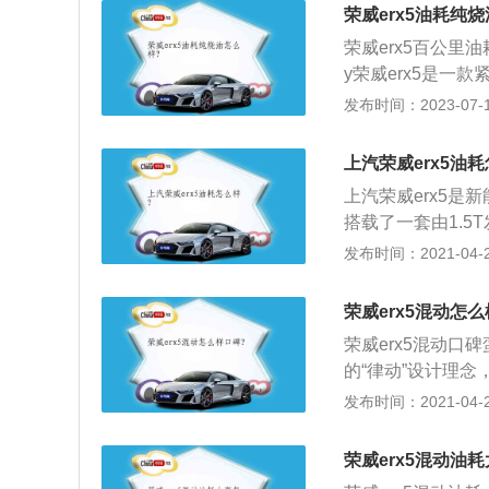
0安全认证标准研
荣威erx5油耗纯
时，全新荣威eRX
荣威erx5百公里
y荣威erx5是一
162马力和250
发布时间：2023-07-17
率，能在1700到
术，并且使用了铝
上汽荣威erx5油
部分纯电动汽车和
上汽荣威erx5是新
高，重量轻，这种
搭载了一套由1.
机的最大功率为16
发布时间：2021-04-28
峰值扭矩可以达到7
模式下的续航里程为
荣威erx5混动怎
荣威erx5混动口
的“律动”设计理
5，下方保险杠造
发布时间：2021-04-28
右侧增加了一个充
饰方面与荣威RX
荣威erx5混动油
的棕色，并且配备