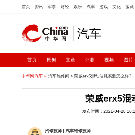
首页
资讯
军事
财经
娱乐
汽车
游戏
文化
援藏
汽车
首页
原创
文章
评测
视频
图片
中华网汽车＞
汽车维修间 >
荣威erx5混动油耗实测怎么样?
荣威erx5
发布时间：2021-04-28 16:1
汽修技师
|
汽车维修技师