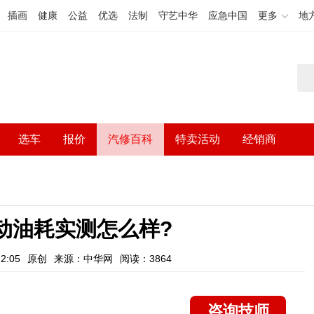
插画
健康
公益
优选
法制
守艺中华
应急中国
更多
地
选车
报价
汽修百科
特卖活动
经销商
混动油耗实测怎么样?
2:05
原创
来源：中华网
阅读：3864
咨询技师