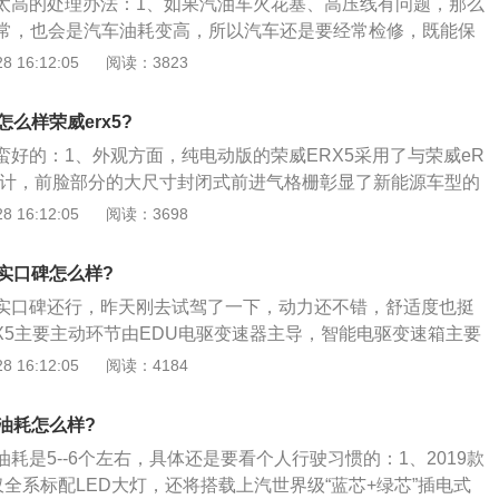
油耗太高的处理办法：1、如果汽油车火花塞、高压线有问题，那么
5度，下方保留了5个传统按键；新车仪表盘为12.3英寸全液
常，也会是汽车油耗变高，所以汽车还是要经常检修，既能保
与多媒体屏幕实时互联。
解决油耗高的问题；2、汽车油路不畅，积碳堵塞，使用燃油
 16:12:05
阅读：3823
和节气门。可以降低油耗；3、检查轮胎的磨损程度，如果轮
会经常出现打滑现象，增加耗油量；4、夏季高温空气湿度大
怎么样荣威erx5?
。行驶速度快，汽车负载重，会使油耗偏高。
航蛮好的：1、外观方面，纯电动版的荣威ERX5采用了与荣威eR
设计，前脸部分的大尺寸封闭式前进气格栅彰显了新能源车型的
造型设计也与荣威eRX5相接近，但作为一款纯电动车型，新
 16:12:05
阅读：3698
口；2、内饰方面，荣威ERX5采用了简洁大方的内饰设计风
0.4寸的中控屏幕和液晶仪表盘，超大的中控屏幕不仅视觉效果
真实口碑怎么样?
提升了车辆的科技感。配置方面，拥有语音控制、定速巡航、
版真实口碑还行，昨天刚去试驾了一下，动力还不错，舒适度也挺
功能，其超大尺寸的天窗也令人非常满意；3、动力方面，荣
RX5主要主动环节由EDU电驱变速器主导，智能电驱变速箱主要
台永磁同步电机，最大功率为85千瓦，最大马力为116匹，峰值
、两挡齿轮、TM电机及旋变组成；2、在发动机侧旁的ISG电机
 16:12:05
阅读：4184
米。官方公布其综合工况续航里程可达320km，等速最大续航里
，而另一侧的TM电机主要负责驱动，中间的两挡齿轮主要负责
m，直流快充40分钟即可充满80%的电量。
率；3、EDU智能电驱变速可以自行控制来自电机与发动机动
实油耗怎么样?
据整车的工况，通过换挡控制；4、使各动力源始终处于最佳
实油耗是5--6个左右，具体还是要看个人行驶习惯的：1、2019款
辆的低油耗和低废气排放，克服同类车型平顺驾驶与线性加速
仅全系标配LED大灯，还将搭载上汽世界级“蓝芯+绿芯”插电式