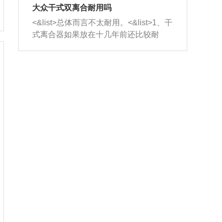
室，最后形成废气排出，就可以让三元
无法制作，需要将车辆送到修理厂或4s
造成烧机油。<&list>3、机油粘度。使用
大众干式双离合耐用吗
催化器得到清洗，排气管堵塞的情况就
店；<&list>2.车辆半轴套管防尘罩破
机油粘度过小的话，同样会有烧机油现
<&list>总体而言不太耐用。<&list>1、干
能够得到解决。
裂，破裂后会出现漏油现象，使半轴磨
象，机油粘度过小具有很好的流动性，
式离合器如果放在十几年前还比较耐
损严重，磨损的半轴容易损坏，产生异
容易窜入到气缸内，参与燃烧。<&list>
用，但是由于现在的汽车发动机动力输
响；<&list>3.稳定器的转向胶套和球头
4、机油量。机油量过多，机油压力过
出越来越高，使得干式离合器散热不足
老化，一般是使用时间过长造成的。解
大，会将部分机油压入气缸内，也会出
的缺陷也逐渐暴露出来。<&list>2、由于
决方法是更换新的质量好的转向橡胶套
现烧机油。<&list>5、机油滤清器堵塞：
干式双离合的工作环境暴露在空气中，
和球头。
会导致进气不畅，使进气压力下降，形
而离合器的散热也是通离合器罩上面的
成负压，使机油在负压的情况下吸入燃
几个小孔来进行散热。但是在行驶过程
烧室引起烧机油。<&list>6、正时齿轮或
中变速箱需要换挡，就不得不使得离合
链条磨损：正时齿轮或链条的磨损会引
器频繁工作。<&list>3、长时间的低速行
起气阀和曲轴的正时不同步。由于轮齿
驶以及过于频繁的启停，导致离合器的
或链条磨损产生的过量侧隙，使得发动
温度不断升高，而低速行驶时空气流动
机的调节无法实现：前一圈的正时和下
效率不高，无法将离合器中的热量有效
一圈可能就不一样。当气阀和活塞的运
的带走，导致离合器内部的温度不断升
动不同步时，会造成过大的机油消耗。
高，加速离合器的磨损。
解决方法：更换正时齿轮或链条。<&list
>7、内垫圈、进风口破裂：新的发动机
设计中，经常采用各种由金属和其他材