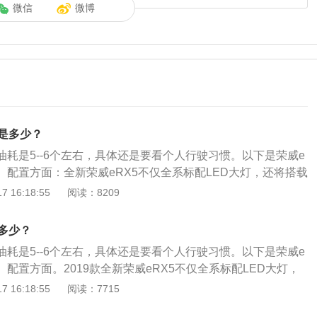
微信
微博
耗是多少？
实油耗是5--6个左右，具体还是要看个人行驶习惯。以下是荣威e
1、配置方面：全新荣威eRX5不仅全系标配LED大灯，还将搭载
绿芯”插电式混合动力系统，满足国六排放标准，并实现1.5L\/1
 16:18:55
阅读：8209
2、品质方面：车辆电池在开发之初就严格按照UL2580安全认
并达到了防尘防水民用最高级别IP67防护等级。同时，全新荣
耗多少？
8年或15万公里三电质保”的承诺。
实油耗是5--6个左右，具体还是要看个人行驶习惯。以下是荣威e
1、配置方面。2019款全新荣威eRX5不仅全系标配LED大灯，
级“蓝芯+绿芯”插电式混合动力系统，满足国六排放标准，并实
 16:18:55
阅读：7715
km超低油耗。2、品质方面。车辆电池在开发之初就严格按照UL258