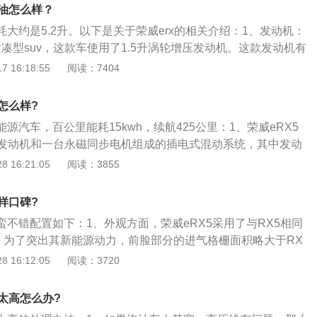
发制造，并达到了防尘防水民用最高级别IP67防护等级。同
烧油怎么样？
5作出了“8年或15万公里三电质保”的承诺。
油耗大约是5.2升。以下是关于荣威erx的相关介绍：1、发动机：
款紧凑型suv，这款车使用了1.5升涡轮增压发动机。这款发动机有
牛米的最大扭矩，这款发动机能在5500转每分钟时输出最大功
 16:18:55
阅读：7404
4000转每分钟时输出最大扭矩。这款发动机搭载了缸内直喷技
合金缸盖缸体。2、电池配置：这款车使用了三元锂电池，大
耗怎么样?
插电混动汽车都在使用三元锂电池。三元锂电池的能量密度
能源汽车，百公里能耗15kwh，续航425公里：1、荣威eRX5
电池是非常适合家用汽车。
5T发动机和一台永磁同步电机组成的插电式混动系统，其中发动
9马力，峰值扭矩为250牛·米；2、综合下来，整套动力系统的
 16:21:05
阅读：3855
04牛·米；3、据悉，该车百公里综合油耗为1.6L，其在纯电动
60km，综合最大续航里程为650km。
么样口碑?
碑蛮不错配置如下：1、外观方面，荣威eRX5采用了与RX5相同
念，为了突出其新能源动力，前脸部分的进气格栅面积略大于RX
型也有小幅调整；2、由于eRX5为插电混合式动力，所以车身
 16:12:05
阅读：3720
电插口；eRX5尾部不同之处仅在于排气管变为隐藏式；3、内
5相比最大的不同在于eRX5中控台区域覆盖的皮革材质为特有
耗太高怎么办?
了车内氛围灯；4、多媒体屏幕尺寸为10.4英寸，为了便于操作