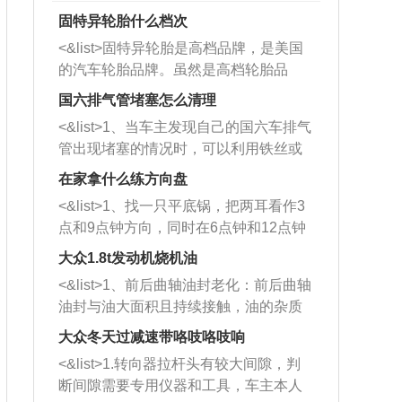
固特异轮胎什么档次
<&list>固特异轮胎是高档品牌，是美国
的汽车轮胎品牌。虽然是高档轮胎品
牌，但是中高低端的轮胎都有生产，这
国六排气管堵塞怎么清理
也是为了更好的开拓市场。
<&list>1、当车主发现自己的国六车排气
管出现堵塞的情况时，可以利用铁丝或
者是细棍，直接将杂物给取出来，如果
在家拿什么练方向盘
堵塞情况比较严重，也可以采取应急措
<&list>1、找一只平底锅，把两耳看作3
施。 <&list>2、直接利用木棍将所有的
点和9点钟方向，同时在6点钟和12点钟
杂物推到排气管里面的位置处，然后将
方向做一个标记。 <&list>2、双手握住
三元催化器拆解开，就可以将堵塞的东
大众1.8t发动机烧机油
平底锅两耳，然后往左打半圈、一圈、
西取出来。但如果是因为积碳过多引起
<&list>1、前后曲轴油封老化：前后曲轴
一圈半的练习，往右同样也要打相同的
的堵塞，就需要将三元催化器泡在草酸
油封与油大面积且持续接触，油的杂质
圈数。 <&list>3、最后强调要反复练
中进行清洗。 <&list>3、也可以利用清
和发动机内持续温度变化使其密封效果
习，这样就可以形成肌肉记忆，在真实
大众冬天过减速带咯吱咯吱响
洗剂对堵塞的情况得到解决，将清洗剂
逐渐减弱，导致渗油或漏油。<&list>2、
驾驶车辆时，不需要记忆也能打好方
放在燃油箱中，与燃油混合后，车辆启
<&list>1.转向器拉杆头有较大间隙，判
活塞间隙过大：积碳会使活塞环与缸体
向。
动时，就可以和汽油一起进入到燃烧
断间隙需要专用仪器和工具，车主本人
的间隙扩大，导致机油流入燃烧室中，