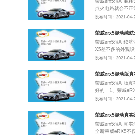
荣威erx5混动
显示屏偏向驾驶员侧
点火电路就会不正
晶虚拟显示屏，可
证行车安全，又能
发布时间：2021-04-28
清洗剂清洗喷油咀
胎磨损严重时，就
荣威erx5混动续航
季节性产生油耗高
荣威erx5混动续
X5差不多的外观
身份。车尾部分的
发布时间：2021-04-28
车并没有设计排气
格，车内配备了1
荣威erx5混动版
十分炫酷，同时也
荣威erx5混动
空气净化器等实用
好的：1、荣威e
威ERX5搭载了一
由ISG电机及旋变
发布时间：2021-04-28
扭矩可达255牛·
主要负责发电功能
程则能达到425k
调整发动机输出功
荣威erx5混动真
力源的切换，可根
荣威erx5混动真
工况，从而实现车
全新荣威eRX5不
无法兼顾的问题。