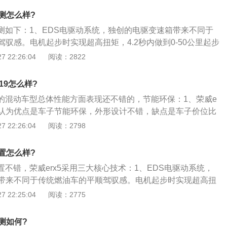
全液晶虚拟显示屏，可与多媒体屏幕实时互联；3、外观方面，荣威
评测怎么样?
X5相同的“律动”设计理念，为了突出其新能源动力，前脸部分的
评测如下：1、EDS电驱动系统，独创的电驱变速箱带来不同于
于RX5，下方保险杠造型也有小幅调整；4、由于eRX5为插电
驭感。电机起步时实现超高扭矩，4.2秒内做到0-50公里起步
车身右侧增加了一个充电插口；eRX5尾部不同之处仅在于排
U智能高效电控系统，纯电系统的强大脑，可根据驾驶者需求切
 22:26:04
阅读：2822
回收强度，响应迅速，换挡平顺，兼顾能耗与性能；3、ESS
，采用CATL高能量密度三元锂电池，电池系统能量密度高于1
019怎么样?
整套系统具备多重智能均衡控制，确保电池寿命；全工况下电池性能
子的混动车型总体性能方面表现还不错的，节能环保：1、荣威e
完美解决极端工况需求。
人认为优点是车子节能环保，外形设计不错，缺点是车子价位比
贵；2、荣威ERX5还配备了360°全景影像、FCW前方碰撞
 22:26:04
阅读：2798
偏离报警、EPB电子手刹、自动驻车等诸多安全配置，而独立的
滤甲醛、PM2.5等，使得整个座舱安全且环保；3、车型的配置
配置怎么样?
厂的技术积累与品牌的特征，对于途观LPHEV和荣威eRX5
配置不错，荣威erx5采用三大核心技术：1、EDS电驱动系统，
车型来说，途观LPHEV在配置方面考虑更加周到，具有德系合
带来不同于传统燃油车的平顺驾驭感。电机起步时实现超高扭
0-50公里起步加速度；2、VCU智能高效电控系统，纯电系统的
 22:25:04
阅读：2775
驶者需求切换驾驶风格及滑行回收强度，响应迅速，换挡平
能；3、ESS高能量密度锂电池，采用CATL高能量密度三元锂
评测如何?