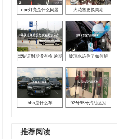
epc灯亮是什么问题
火花塞更换周期
驾驶证到期没有换,逾期
玻璃水冻住了如何解
怎么办??
决？
bba是什么车
92号95号汽油区别
推荐阅读