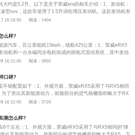
油耗大约是5.2升。以下是关于荣威erx的相关介绍：1、发动机：
款紧凑型suv，这款车使用了1.5升涡轮增压发动机。这款发动机有
牛米的最大扭矩，这款发动机能在5500转每分钟时输出最大功
 16:18:55
阅读：7404
4000转每分钟时输出最大扭矩。这款发动机搭载了缸内直喷技
合金缸盖缸体。2、电池配置：这款车使用了三元锂电池，大
耗怎么样?
插电混动汽车都在使用三元锂电池。三元锂电池的能量密度
能源汽车，百公里能耗15kwh，续航425公里：1、荣威eRX5
电池是非常适合家用汽车。
5T发动机和一台永磁同步电机组成的插电式混动系统，其中发动
9马力，峰值扭矩为250牛·米；2、综合下来，整套动力系统的
 16:21:05
阅读：3855
04牛·米；3、据悉，该车百公里综合油耗为1.6L，其在纯电动
60km，综合最大续航里程为650km。
么样口碑?
碑蛮不错配置如下：1、外观方面，荣威eRX5采用了与RX5相同
念，为了突出其新能源动力，前脸部分的进气格栅面积略大于RX
型也有小幅调整；2、由于eRX5为插电混合式动力，所以车身
 16:12:05
阅读：3720
电插口；eRX5尾部不同之处仅在于排气管变为隐藏式；3、内
5相比最大的不同在于eRX5中控台区域覆盖的皮革材质为特有
耗实测怎么样?
了车内氛围灯；4、多媒体屏幕尺寸为10.4英寸，为了便于操作
耗实6个左右：1、外观方面，荣威eRX5采用了与RX5相同的“律
5度，下方保留了5个传统按键；新车仪表盘为12.3英寸全液
了突出其新能源动力，前脸部分的进气格栅面积略大于RX5，下