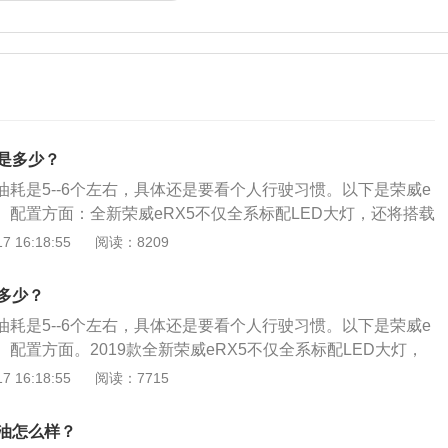
耗是多少？
实油耗是5--6个左右，具体还是要看个人行驶习惯。以下是荣威e
1、配置方面：全新荣威eRX5不仅全系标配LED大灯，还将搭载
绿芯”插电式混合动力系统，满足国六排放标准，并实现1.5L\/1
 16:18:55
阅读：8209
2、品质方面：车辆电池在开发之初就严格按照UL2580安全认
并达到了防尘防水民用最高级别IP67防护等级。同时，全新荣
耗多少？
8年或15万公里三电质保”的承诺。
实油耗是5--6个左右，具体还是要看个人行驶习惯。以下是荣威e
1、配置方面。2019款全新荣威eRX5不仅全系标配LED大灯，
级“蓝芯+绿芯”插电式混合动力系统，满足国六排放标准，并实
 16:18:55
阅读：7715
km超低油耗。2、品质方面。车辆电池在开发之初就严格按照UL258
发制造，并达到了防尘防水民用最高级别IP67防护等级。同
烧油怎么样？
5作出了“8年或15万公里三电质保”的承诺。