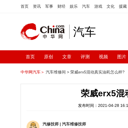
首页
资讯
军事
财经
娱乐
汽车
游戏
文化
援藏
汽车
首页
原创
文章
评测
视频
图片
中华网汽车＞
汽车维修间 >
荣威erx5混动真实油耗怎么样?
荣威erx5
发布时间：2021-04-28 16:1
汽修技师
|
汽车维修技师