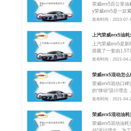
荣威erx5百公里
y荣威erx5是一
162马力和250
发布时间：2023-07-17
率，能在1700到
术，并且使用了铝
上汽荣威erx5油
部分纯电动汽车和
上汽荣威erx5是新
高，重量轻，这种
搭载了一套由1.
机的最大功率为16
发布时间：2021-04-28
峰值扭矩可以达到7
模式下的续航里程为
荣威erx5混动怎
荣威erx5混动口
的“律动”设计理
5，下方保险杠造
发布时间：2021-04-28
右侧增加了一个充
饰方面与荣威RX
荣威erx5混动油
的棕色，并且配备
荣威erx5混动油
显示屏偏向驾驶员侧
动”设计理念，为