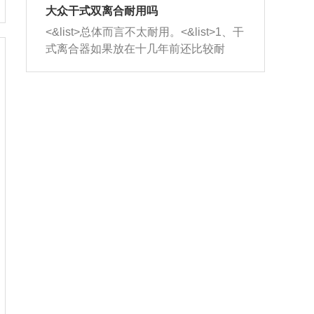
室，最后形成废气排出，就可以让三元
无法制作，需要将车辆送到修理厂或4s
造成烧机油。<&list>3、机油粘度。使用
大众干式双离合耐用吗
催化器得到清洗，排气管堵塞的情况就
店；<&list>2.车辆半轴套管防尘罩破
机油粘度过小的话，同样会有烧机油现
<&list>总体而言不太耐用。<&list>1、干
能够得到解决。
裂，破裂后会出现漏油现象，使半轴磨
象，机油粘度过小具有很好的流动性，
式离合器如果放在十几年前还比较耐
损严重，磨损的半轴容易损坏，产生异
容易窜入到气缸内，参与燃烧。<&list>
用，但是由于现在的汽车发动机动力输
响；<&list>3.稳定器的转向胶套和球头
4、机油量。机油量过多，机油压力过
出越来越高，使得干式离合器散热不足
老化，一般是使用时间过长造成的。解
大，会将部分机油压入气缸内，也会出
的缺陷也逐渐暴露出来。<&list>2、由于
决方法是更换新的质量好的转向橡胶套
现烧机油。<&list>5、机油滤清器堵塞：
干式双离合的工作环境暴露在空气中，
和球头。
会导致进气不畅，使进气压力下降，形
而离合器的散热也是通离合器罩上面的
成负压，使机油在负压的情况下吸入燃
几个小孔来进行散热。但是在行驶过程
烧室引起烧机油。<&list>6、正时齿轮或
中变速箱需要换挡，就不得不使得离合
链条磨损：正时齿轮或链条的磨损会引
器频繁工作。<&list>3、长时间的低速行
起气阀和曲轴的正时不同步。由于轮齿
驶以及过于频繁的启停，导致离合器的
或链条磨损产生的过量侧隙，使得发动
温度不断升高，而低速行驶时空气流动
机的调节无法实现：前一圈的正时和下
效率不高，无法将离合器中的热量有效
一圈可能就不一样。当气阀和活塞的运
的带走，导致离合器内部的温度不断升
动不同步时，会造成过大的机油消耗。
高，加速离合器的磨损。
解决方法：更换正时齿轮或链条。<&list
>7、内垫圈、进风口破裂：新的发动机
设计中，经常采用各种由金属和其他材