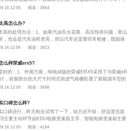
与多媒体屏幕实时互联。
小幅调整；由于eRX5为插电混合式动力，所以车身右侧增加
 16:12:05
阅读：3864
eRX5尾部不同之处仅在于排气管变为隐藏式；2、内饰方面与
大的不同在于eRX5中控台区域覆盖的皮革材质为特有的棕色，
耗太高怎么办?
围灯；3、媒体屏幕尺寸为10.4英寸，为了便于操作显示屏偏向
油耗太高的处理办法：1、如果汽油车火花塞、高压线有问题，那么
保留了5个传统按键；新车仪表盘为12.3英寸全液晶虚拟显示
常，也会是汽车油耗变高，所以汽车还是要经常检修，既能保
幕实时互联。
解决油耗高的问题；2、汽车油路不畅，积碳堵塞，使用燃油
 16:12:05
阅读：3823
和节气门。可以降低油耗；3、检查轮胎的磨损程度，如果轮
会经常出现打滑现象，增加耗油量；4、夏季高温空气湿度大
怎么样荣威erx5?
。行驶速度快，汽车负载重，会使油耗偏高。
航蛮好的：1、外观方面，纯电动版的荣威ERX5采用了与荣威eR
设计，前脸部分的大尺寸封闭式前进气格栅彰显了新能源车型的
造型设计也与荣威eRX5相接近，但作为一款纯电动车型，新
 16:12:05
阅读：3698
口；2、内饰方面，荣威ERX5采用了简洁大方的内饰设计风
0.4寸的中控屏幕和液晶仪表盘，超大的中控屏幕不仅视觉效果
真实口碑怎么样?
提升了车辆的科技感。配置方面，拥有语音控制、定速巡航、
版真实口碑还行，昨天刚去试驾了一下，动力还不错，舒适度也挺
功能，其超大尺寸的天窗也令人非常满意；3、动力方面，荣
RX5主要主动环节由EDU电驱变速器主导，智能电驱变速箱主要
台永磁同步电机，最大功率为85千瓦，最大马力为116匹，峰值
、两挡齿轮、TM电机及旋变组成；2、在发动机侧旁的ISG电机
 16:12:05
阅读：4184
米。官方公布其综合工况续航里程可达320km，等速最大续航里