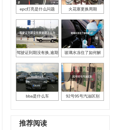
epc灯亮是什么问题
火花塞更换周期
驾驶证到期没有换,逾期
玻璃水冻住了如何解
怎么办??
决？
bba是什么车
92号95号汽油区别
推荐阅读