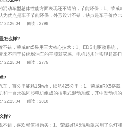
X5相同的“律动”设计理念，为了突出其新能源动力，前脸部分的
子的混动车型总体性能方面表现还不错的，节能环保：1、荣威e
于RX5，下方保险杠造型也有小幅调整；4、由于eRX5为插电
人认为优点是车子节能环保，外形设计不错，缺点是车子价位比
车身右侧增加了一个充电插口；eRX5尾部不同之处仅在于排
贵；2、荣威ERX5还配备了360°全景影像、FCW前方碰撞
 22:26:04
阅读：2798
偏离报警、EPB电子手刹、自动驻车等诸多安全配置，而独立的
滤甲醛、PM2.5等，使得整个座舱安全且环保；3、车型的配置
配置怎么样?
厂的技术积累与品牌的特征，对于途观LPHEV和荣威eRX5
配置不错，荣威erx5采用三大核心技术：1、EDS电驱动系统，
车型来说，途观LPHEV在配置方面考虑更加周到，具有德系合
带来不同于传统燃油车的平顺驾驭感。电机起步时实现超高扭
0-50公里起步加速度；2、VCU智能高效电控系统，纯电系统的
 22:25:04
阅读：2775
驶者需求切换驾驶风格及滑行回收强度，响应迅速，换挡平
能；3、ESS高能量密度锂电池，采用CATL高能量密度三元锂
样?
密度高于130wh\/kg；整套系统具备多重智能均衡控制，确
汽车，百公里能耗15kwh，续航425公里：1、荣威eRX5搭载
况下电池性能优异，创新BMS完美解决极端工况需求。
发动机和一台永磁同步电机组成的插电式混动系统，其中发动机的
力，峰值扭矩为250牛·米；2、综合下来，整套动力系统的峰值
 22:25:04
阅读：2818
牛·米；3、据悉，该车百公里综合油耗为1.6L，其在纯电动模式
km，综合最大续航里程为650km。
么样?
表现不错，喜欢就值得购买：1、荣威eRX5混动版采用了头灯和