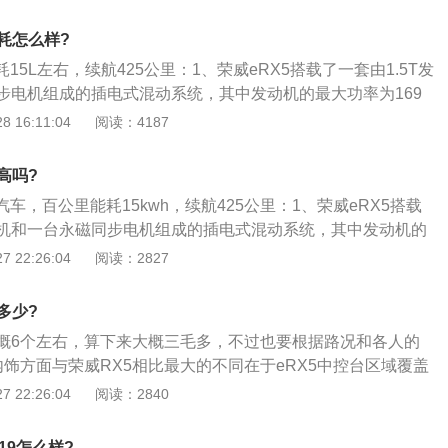
，而另一侧的TM电机主要负责驱动，中间的两挡齿轮主要负责
m，直流快充40分钟即可充满80%的电量。
率；3、EDU智能电驱变速可以自行控制来自电机与发动机动
油耗怎么样?
据整车的工况，通过换挡控制；4、使各动力源始终处于最佳
耗15L左右，续航425公里：1、荣威eRX5搭载了一套由1.5T发
辆的低油耗和低废气排放，克服同类车型平顺驾驶与线性加速
步电机组成的插电式混动系统，其中发动机的最大功率为169
250牛·米；2、综合下来，整套动力系统的峰值扭矩可以达到7
 16:11:04
阅读：4187
悉，该车百公里综合油耗为1.6L，其在纯电动模式下的续航里程
续航里程为650km。
高吗?
汽车，百公里能耗15kwh，续航425公里：1、荣威eRX5搭载
发动机和一台永磁同步电机组成的插电式混动系统，其中发动机的
力，峰值扭矩为250牛·米；2、综合下来，整套动力系统的峰值
 22:26:04
阅读：2827
牛·米；3、据悉，该车百公里综合油耗为1.6L，其在纯电动模式
km，综合最大续航里程为650km。
多少?
概6个左右，算下来大概三毛多，不过也要根据路况和各人的
内饰方面与荣威RX5相比最大的不同在于eRX5中控台区域覆盖
的棕色，并且配备了车内氛围灯；2、多媒体屏幕尺寸为10.4英
 22:26:04
阅读：2840
显示屏偏向驾驶员侧5度，下方保留了5个传统按键；新车仪表
全液晶虚拟显示屏，可与多媒体屏幕实时互联；3、外观方面，荣威
019怎么样?