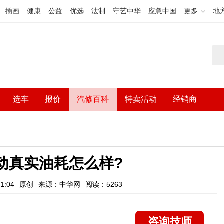
插画
健康
公益
优选
法制
守艺中华
应急中国
更多
地
选车
报价
汽修百科
特卖活动
经销商
混动真实油耗怎么样?
1:04
原创
来源：中华网
阅读：5263
咨询技师