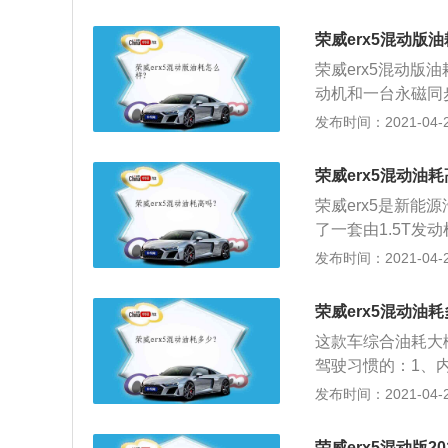
主要负责发电功能
程则能达到425k
调整发动机输出功
荣威erx5混动版
力源的切换，可根
荣威erx5混动版油
工况，从而实现车
动机和一台永磁同
无法兼顾的问题。
马力，峰值扭矩为
发布时间：2021-04-28
04牛·米；3、据
为60km，综合最大
荣威erx5混动油耗
荣威erx5是新能源
了一套由1.5T
最大功率为169马
发布时间：2021-04-27
扭矩可以达到704
下的续航里程为60
荣威erx5混动油耗
这款车综合油耗大
驾驶习惯的：1、
的皮革材质为特有
发布时间：2021-04-27
寸，为了便于操作
盘为12.3英寸
荣威erx5混动版2