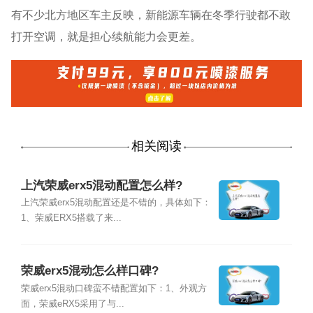
有不少北方地区车主反映，新能源车辆在冬季行驶都不敢
打开空调，就是担心续航能力会更差。
相关阅读
上汽荣威erx5混动配置怎么样?
上汽荣威erx5混动配置还是不错的，具体如下：
1、荣威ERX5搭载了来...
荣威erx5混动怎么样口碑?
荣威erx5混动口碑蛮不错配置如下：1、外观方
面，荣威eRX5采用了与...