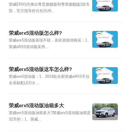
荣威ERX5共推出尊贵旗舰版和尊荣旗舰版2款车
型，官方指导价分别为26...
荣威erx5混动版怎么样?
荣威erx5混动版表现不错，喜欢就值得购买：1、
荣威eRX5混动版采用...
荣威erx5混动版这车怎么样?
荣威erx5混动版：1、2019款全新荣威eRX5不仅
全系标配LED大...
荣威erx5混动版油箱多大
荣威erx5混动版油箱多大?荣威erx5混动版油箱是
32升的：1、荣威...