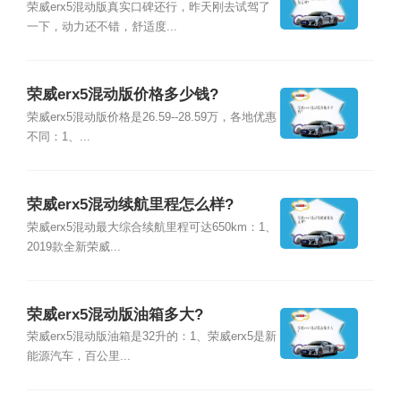
荣威erx5混动版真实口碑还行，昨天刚去试驾了
一下，动力还不错，舒适度...
荣威erx5混动版价格多少钱?
荣威erx5混动版价格是26.59--28.59万，各地优惠
不同：1、...
荣威erx5混动续航里程怎么样?
荣威erx5混动最大综合续航里程可达650km：1、
2019款全新荣威...
荣威erx5混动版油箱多大?
荣威erx5混动版油箱是32升的：1、荣威erx5是新
能源汽车，百公里...