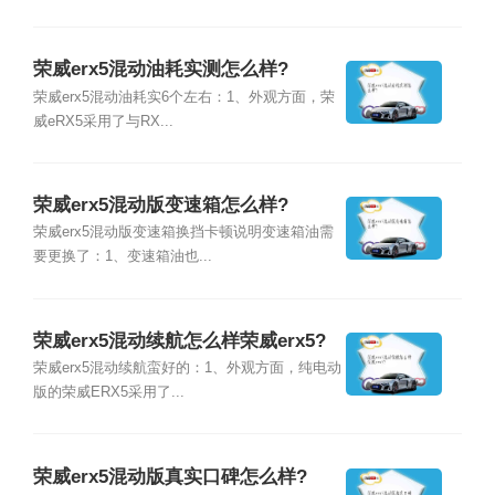
荣威erx5混动油耗实测怎么样?
荣威erx5混动油耗实6个左右：1、外观方面，荣
威eRX5采用了与RX...
荣威erx5混动版变速箱怎么样?
荣威erx5混动版变速箱换挡卡顿说明变速箱油需
要更换了：1、变速箱油也...
荣威erx5混动续航怎么样荣威erx5?
荣威erx5混动续航蛮好的：1、外观方面，纯电动
版的荣威ERX5采用了...
荣威erx5混动版真实口碑怎么样?