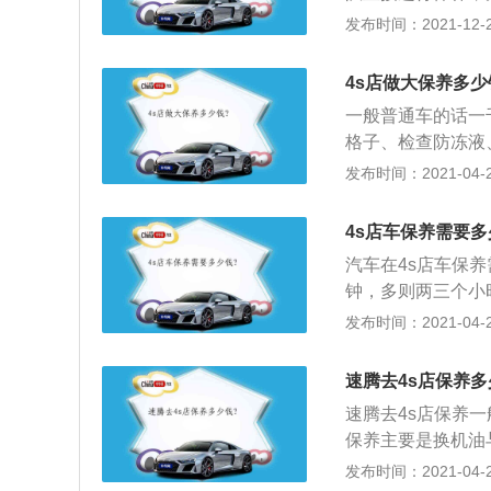
时，应该谨慎选择
的现象，所以还是
发布时间：2021-12-22
保养的提示作用，
作。汽车通过定期
4s店做大保养多少
等。检查各个部件
一般普通车的话一
的保养可以维系汽
格子、检查防冻液
油机油和各种部件
震器、减震缓冲橡
发布时间：2021-04-28
试刮水器、机盖润
塞等；3、清理发
4s店车保养需要多
汽车在4s店车保养
钟，多则两三个小
位；2、所以这里
发布时间：2021-04-28
时间给爱车做首保
3、条件充足的话
速腾去4s店保养多
速腾去4s店保养一
保养主要是换机油
保养的具体项目）
发布时间：2021-04-28