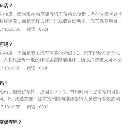
升，减少车主的损失。
油滤清器、防冻液、变速箱油、刹车油、方向助力油进行检查
4s店？
检查车辆的轮胎、刹车片、皮带等部件。
去4s店，因为现在4s店保养汽车价格比较贵，有些人因为这个
4s店保养，而是选择去修理厂或者自己动手。汽车保养项目：
、润滑、紧固、调整、更换等，汽车保养的目的是保持车容整
 16:18:55
阅读：8724
，消除隐患，预防故障发生，减缓劣化过程，延长使用周期。
车保养的周期大多数以5000公里为一周期，或半年进行一次汽
s店吗？
经常在环境恶劣的地方，汽车保养的周期就应该相应缩短，反
去4s店。下面是有关汽车保养的介绍：1、汽车已经不是什么
或路段较好，保养周期可适当延长。
，大多数故障一般的修理店都能够维修，所以消费者大可不必
类的想法，可能车主更多的是担心路边店的配件质量和真假问题
 16:18:55
阅读：6920
车主可以在网上或者汽配城购买所需主要用品，比如机油、三
正规或者熟悉的修理店付工时费即可。2汽车的保修政策多为2
吗？
到者为准)，个别车型的保修时间略长，但一般不超过5年或10
要预约，但最好预约，原因如下：1、节约时间：提前预约可以
车型的保养周期为标准，其1保5000KM，2保12500KM，都
间。2、沟通方便：提前预约能与维修接待人员进行有效的沟
。3保2万KM，通常这时4S会要求车主做大保养，不然不予保
、价格、上门时间、保养时间以及交车时间。有关汽车保养的
 16:18:55
阅读：6902
去免费的首保(通常首保是免费的)，在车辆保修期内，车主只
养（Car-maintenance）：别称汽车维护，是指定期对汽车
行两次次保养，一次小保，一次大保，费用合计大概3000元。
、清洁、补给、润滑、调整或更换某些零件的预防性工作。
s店保养吗？
容整洁，技术状况正常，消除隐患，预防故障发生，延长使用