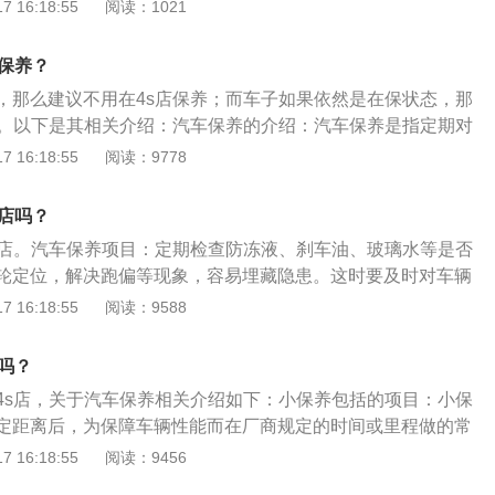
免费的，因此会有很多的车主选择4s店做首保，如果车辆过了
 16:18:55
阅读：1021
4S店收取的费用会比较高，所以不去4S店保养相对来说能省出
活选择保养地点，在4s店保养的成本会相对高一些。现在4s店
不在4S店保养容易出现因施工不当，或者是使用不合格零配件
贵，有些人因为这个原因并不会选择去4s店保养，而是选择去
的情况，并且也不会在4S店产生维修保养的记录。因此，在维
店保养？
手。不需要特别迷恋和相信原厂件。这里注意下，选择修理厂
留维修厂的材料清单、维修项目单、质量检查单、竣工出厂合
，那么建议不用在4s店保养；而车子如果依然是在保状态，那
谱的自己能信得过的修理厂。要是自己动手的话，多花点钱买
材料等，以免影响后续在4S店的质保维修。很多人担心不去4S
养。以下是其相关介绍：汽车保养的介绍：汽车保养是指定期对
在2万公里、4万公里这种需要大保养的时候，还是建议去4S
三保，其实这个问题是不需要担心的。自从2017年《机动车维
检查、清洁、补给、润滑、调整或更换某些零件的预防性工
 16:18:55
阅读：9778
要对你的车进行一次全面的检查，很多检查在修理厂是没办法
后，车主就可以自由选择汽车的维修点进行维修，并且厂家和
。保养的内容：现代的汽车保养主要包含了对发动机系统（引
面来看，现在的汽车已经不是什么非常精密的物品了，甚至有
不在指定授权点进行维修为由对车主进行拒修。所以即便不在4S
、空调系统、冷却系统、燃油系统、动力转向系统等的保养范
卸。所以大多数故障一般的修理店都能够维修，消费者大可不
s店吗？
受三保的。
之类的想法，可能车主更多的是担心路边店的配件质量和真假问
s店。汽车保养项目：定期检查防冻液、刹车油、玻璃水等是否
那么车主可以自己在网上或者汽配城购买所需主要用品，比如
轮定位，解决跑偏等现象，容易埋藏隐患。这时要及时对车辆
选择一家正规或者熟悉的修理店付工时费即可。4s店保养的优
且快速解决汽车跑偏问题。定期检测刹车片和汽车刹车片离合
 16:18:55
阅读：9588
一般来说4s店的售后服务制度比较完整，因此车主在对汽车进
达到一定公里数就要检查刹车片和离合器片的磨损情况。平时
，规模大，设备比较先进，能够为车辆提供全方位的保养，保
车机油，汽车发动机和其它部件正常运转都离不开机油的润
吗？
顺畅度及安全性；2、技工人员专业：4s店的技工人员相对专
4s店保养优点：保养维修有保障；享有对应车型的汽车检测，
技能培训，可以为车主答疑解惑，同时对车辆的故障和隐患比
4s店，关于汽车保养相关介绍如下：小保养包括的项目：小保
配套工具设备等。在零配件上，4s店有可靠性有保障，而且库
更好的技术支持，这也是很多车主选择4s店进行保养的原因之
定距离后，为保障车辆性能而在厂商规定的时间或里程做的常
换一些零配件或者维修时耗时短。
录：在4s店进行的每一次保养都会有备份，车主可以很清楚的
包括更换机油和机油滤芯，空气滤芯和空调滤芯。大保养包括
 16:18:55
阅读：9456
间以及保养成本，同时在卖二手车时，完整的保养记录可以让
在使用一定的年份和公里数后，除了做小保养的这些项目外，