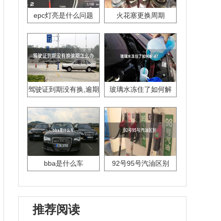
epc灯亮是什么问题
火花塞更换周期
驾驶证到期没有换,逾期
玻璃水冻住了如何解
怎么办??
决？
bba是什么车
92号95号汽油区别
推荐阅读