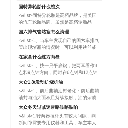
固特异轮胎什么档次
<&list>固特异轮胎是高档品牌，是美国
的汽车轮胎品牌。虽然是高档轮胎品
牌，但是中高低端的轮胎都有生产，这
国六排气管堵塞怎么清理
也是为了更好的开拓市场。
<&list>1、当车主发现自己的国六车排气
管出现堵塞的情况时，可以利用铁丝或
者是细棍，直接将杂物给取出来，如果
在家拿什么练方向盘
堵塞情况比较严重，也可以采取应急措
<&list>1、找一只平底锅，把两耳看作3
施。 <&list>2、直接利用木棍将所有的
点和9点钟方向，同时在6点钟和12点钟
杂物推到排气管里面的位置处，然后将
方向做一个标记。 <&list>2、双手握住
三元催化器拆解开，就可以将堵塞的东
大众1.8t发动机烧机油
平底锅两耳，然后往左打半圈、一圈、
西取出来。但如果是因为积碳过多引起
<&list>1、前后曲轴油封老化：前后曲轴
一圈半的练习，往右同样也要打相同的
的堵塞，就需要将三元催化器泡在草酸
油封与油大面积且持续接触，油的杂质
圈数。 <&list>3、最后强调要反复练
中进行清洗。 <&list>3、也可以利用清
和发动机内持续温度变化使其密封效果
习，这样就可以形成肌肉记忆，在真实
大众冬天过减速带咯吱咯吱响
洗剂对堵塞的情况得到解决，将清洗剂
逐渐减弱，导致渗油或漏油。<&list>2、
驾驶车辆时，不需要记忆也能打好方
放在燃油箱中，与燃油混合后，车辆启
<&list>1.转向器拉杆头有较大间隙，判
活塞间隙过大：积碳会使活塞环与缸体
向。
动时，就可以和汽油一起进入到燃烧
断间隙需要专用仪器和工具，车主本人
的间隙扩大，导致机油流入燃烧室中，