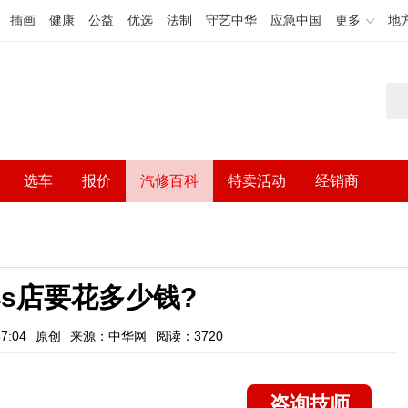
插画
健康
公益
优选
法制
守艺中华
应急中国
更多
地
选车
报价
汽修百科
特卖活动
经销商
s店要花多少钱?
7:04
原创
来源：中华网
阅读：3720
咨询技师