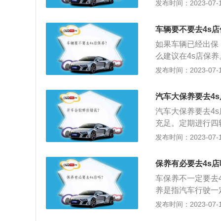
保很多情况下都是
发布时间：2023-07-17
的项目都一样，但
首保之后，可以灵
一笔不少的费用。
保养汽车价格比较
从而造成汽车故障
车辆要不要去4s
修理厂或者自己动
修厂保养一定要保
如果车辆已经出保
的话，一定要去靠
格副本、进货证明
么建议在4s店保
好一点的机油。当
店保养就不能享受
汽车相关部分进行
发布时间：2023-07-17
店。这种大保养需
修管理规定》颁布
作，又称汽车维护
满足的。从另一方
4S店不得以汽车
擎）、变速箱系统
些人自己就能够拆
汽车大保养要去4
店保养也是可以享
围。
必有4s店更专业
汽车大保养要去4
题，如果是这样，
充足。定期进行四
机油、三滤，然后
进行四轮定位，并
发布时间：2023-07-17
势：1、规模大：
器片等磨损程度，
行保养时比较放心
应及时检查更换汽
保养有必要去4s店
障车辆在运行时的
滑、清洁等作用。
业一些，经过一些
车保养不一定要去
以及专业的技师和
较了解，能够提供
养是指汽车行驶一
存也足够多，在更
一；3、有保养记
规保养项目。主要
发布时间：2023-07-17
了解汽车的保养时
的项目：是指车辆