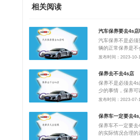
相关阅读
汽车保养要去4s店
汽车保养不是必须
辆的正常保养是不
保养的整体性上4
发布时间：2023-10-11
就是汽车保养的时
况。在进行汽车保
保养去不去4s店
是，发动机运行过
保养不是必须去4
氧化碳，需要找一
少的事情，保养可
修理。只要修复技
常保养维护车辆，
发布时间：2023-07-17
养是按照厂家保养
都是按照厂家要求
保养车一定要去4
是产品知识、维修
保养车不一定要去
站维修工所可以比
的实际情况合理的
议，售后处理的很