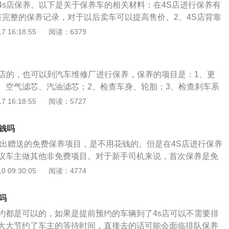
4s店保养。以下是关于保养车的相关材料：在4S店进行保养有
有完整的保养记录，对于以后卖车可以提高售价。2、4S店背靠
据非常详尽，而且设备齐全，师傅的维修技术也相对专业成
 16:18:55
阅读：6379
接把车给工作人员。4、但是4S店也有非常明显的缺点：工时费
限，一套简单的小保养下来，不仅用的机油不合自己心意，价
s店的，也可以到汽车维修厂进行保养，保养的项目是：1、更
、空气滤芯、汽油滤芯；2、检查车身、轮胎；3、检查刹车系
受损情况。汽车保养的作用有：1、保证车辆处于优良的性能状
 16:18:55
阅读：5727
的效率，降低其零件和轮胎的消耗；3、增加行车安全；4、避
致产生危险；5、可以减少噪音和对环境的污染；6、保持车辆
钱吗
伤。
列出赠送的免费保养项目，是不用花钱的。但是在4S店进行保养
议车主做其他非免费项目。对于新手司机来说，首次保养是免
要是整车检查、更换机油和机滤的保养。如果车主还需要做其
 09:30:05
阅读：4774
额外收费，在4S店保养是按一项一项收费，不同保养项目价格
店说赠送的保养项目其实很小，保养成本很低。根据不同车辆的
吗
大部分汽车在行驶5000公里后都应该到4S店进行首次保养。首
约都是可以的，如果是提前预约的车辆到了4s店可以不需要排
养需要车主自己付钱。所以，当售后向车主推荐其他保养项目
大大节约了车主的等待时间，直接去的话可能会面临排队保养