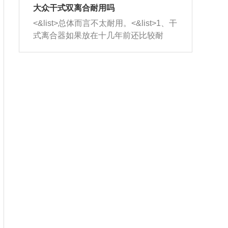
室，最后形成废气排出，就可以让三元
无法制作，需要将车辆送到修理厂或4s
造成烧机油。<&list>3、机油粘度。使用
大众干式双离合耐用吗
催化器得到清洗，排气管堵塞的情况就
店；<&list>2.车辆半轴套管防尘罩破
机油粘度过小的话，同样会有烧机油现
<&list>总体而言不太耐用。<&list>1、干
能够得到解决。
裂，破裂后会出现漏油现象，使半轴磨
象，机油粘度过小具有很好的流动性，
式离合器如果放在十几年前还比较耐
损严重，磨损的半轴容易损坏，产生异
容易窜入到气缸内，参与燃烧。<&list>
用，但是由于现在的汽车发动机动力输
响；<&list>3.稳定器的转向胶套和球头
4、机油量。机油量过多，机油压力过
出越来越高，使得干式离合器散热不足
老化，一般是使用时间过长造成的。解
大，会将部分机油压入气缸内，也会出
的缺陷也逐渐暴露出来。<&list>2、由于
决方法是更换新的质量好的转向橡胶套
现烧机油。<&list>5、机油滤清器堵塞：
干式双离合的工作环境暴露在空气中，
和球头。
会导致进气不畅，使进气压力下降，形
而离合器的散热也是通离合器罩上面的
成负压，使机油在负压的情况下吸入燃
几个小孔来进行散热。但是在行驶过程
烧室引起烧机油。<&list>6、正时齿轮或
中变速箱需要换挡，就不得不使得离合
链条磨损：正时齿轮或链条的磨损会引
器频繁工作。<&list>3、长时间的低速行
起气阀和曲轴的正时不同步。由于轮齿
驶以及过于频繁的启停，导致离合器的
或链条磨损产生的过量侧隙，使得发动
温度不断升高，而低速行驶时空气流动
机的调节无法实现：前一圈的正时和下
效率不高，无法将离合器中的热量有效
一圈可能就不一样。当气阀和活塞的运
的带走，导致离合器内部的温度不断升
动不同步时，会造成过大的机油消耗。
高，加速离合器的磨损。
解决方法：更换正时齿轮或链条。<&list
>7、内垫圈、进风口破裂：新的发动机
设计中，经常采用各种由金属和其他材