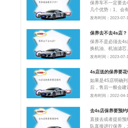
保养车不一定要去
周期。
几个优势：1、会
品牌厂商，车辆数
发布时间：2023-07-17
熟。3、省心，直
过高，机油选择有
保养去不去4s店？
格还贵。
保养不是必须去4
换机油、机油滤芯
统；4、检查底盘
发布时间：2023-07-17
态；2、提高车辆
免车辆发生问题导
4s店送的保养要花
外观整洁，防止损
如果是4S店明确
后，售后一般会建
费的，免费保养主
发布时间：2022-04-10
他保养项目是需要
不同。因此，4S
去4s店保养要预约
用车手册上标准，
直接去或者提前预
保做完后，下次保
队直接进行保养，