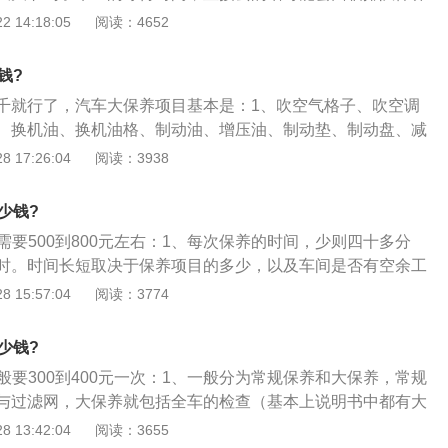
，以防上当。
预约比较好。汽车的保养都是用来提醒驾驶员到期为车辆进行
 14:18:05
阅读：4652
定期对汽车进行检查，清洁润滑，更换某些零件的预防性工
的保养可以保持汽车的整洁使用状况，延长汽车的使用周期
钱?
连接的紧密度，以及检查灯光照明信号的技术状况，完成汽车
千就行了，汽车大保养项目基本是：1、吹空气格子、吹空调
车的正常驾驶。通过清洁汽车外部污垢以及打扫车身，保持燃
、换机油、换机油格、制动油、增压油、制动垫、制动盘、减
的清洁。
胶套；2、还有一些重要螺钉松动，橡胶套筒各臂、底盘、调
 17:26:04
阅读：3938
滑、门铰链润滑、限制铰链螺钉、天窗润滑、加油口排水被堵
动机舱，也有用电脑读取是否有故障代码、保养复位等。
少钱?
需要500到800元左右：1、每次保养的时间，少则四十多分
时。时间长短取决于保养项目的多少，以及车间是否有空余工
建议车主，一定要提前打电话预约，否则你好不容易找个空余
 15:57:04
阅读：3774
，结果有可能发现4s店没有空余时间或者工位早已经爆满了；
，车主应尽量预约工作日，节假日是4s店最容易爆满的时候。
少钱?
般要300到400元一次：1、一般分为常规保养和大保养，常规
与过滤网，大保养就包括全车的检查（基本上说明书中都有大
；2、常规保养一般是三个月或5000公里一次，大保养的间隔
 13:42:04
阅读：3655