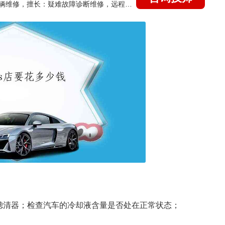
国家认证的汽车维修技师，15年德美日等各系车辆维修，擅长：疑难故障诊断维修，远程维修技术指导
滤清器；检查汽车的冷却液含量是否处在正常状态；