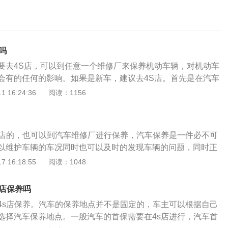
吗
要去4S店，可以到任意一个维修厂来保养机动车辆，对机动车
会有的任何的影响。如果是新车，建议去4S店。首先是在汽车
S店基本上能够完成所有的保养项目，节省了车主的时间，其次
 16:24:36
阅读：1156
候4S店会有一个全面的记录，能够更好地反馈汽车的使用情
养检查的时候，可以根据自己的需求进行检查，需要注意的
程中会释放出一氧化碳，为了避免在进行保养的过程中吸入一
s店的，也可以到汽车维修厂进行保养，汽车保养是一件必不可
个通风的地方。如果不是新车，可以选择值得信赖的厂家随意
以维护车辆的车况同时也可以及时的发现车辆的问题，同时正
术过关，还是可以相信的。
除了能延长它的使用寿命,还能够降低养车的成本。去4s店的保
 16:18:55
阅读：1048
指导说明来的，那么也就是说，在什么时候做什么项目基本上
走的，同时4s店里的维修技师都接受过严格的厂家培训，无论
s店保养吗
技能都是最熟悉和了解的，专业性方面也不是综合品牌的维修
4s店保养。汽车的保养地点并不是固定的，车主可以根据自己
的，加上精通本品牌车辆的里里外外，能给出正确的养护建
选择汽车保养地点。一般汽车的首保需要在4s店进行，汽车首
好。不去4S店保养的好处就是省钱，对于简单的保养而言，做