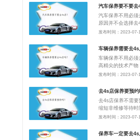
汽车的价格有所提
还需要对车辆的汽
汽车保养要不要去
和更换。同时还需
汽车保养不用必须
原因并不会选择去
清洁、检查、补给
发布时间：2023-07-17
洁，技术状况正常
汽车保养周期：汽
车辆保养需要去4
车保养，但是如果
车辆保养不用必须
之如果不经常驾驶
高精尖的技术产物
有4S店更专业之
发布时间：2023-07-17
如果是这样，那么
滤，然后选择一家
去4s店保养要预约
年或6万公里(以先
去4s店保养不需
公里。我们以高尔夫
缩短非维修等待时
是换机油机滤空滤
通，确定保养内容
发布时间：2023-07-17
修。以此为据，除
资料如下：1、汽车保
需在4S店自费进
相关部分进行检查
保养车一定要去4
2、目的：保持车