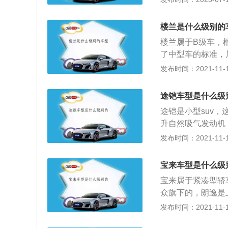
架，其搭载了2.0
扭矩是350nm，
楼兰是什么级别的
楼兰属于B级车，
了中型车的标准，属
越来越长，尺寸越
发布时间：2021-11-10
而作为家庭用车，
坐时更加舒适。像
途铠车型是什么级
用，或者当做大玩
途铠是小型suv，
越大的车越有牌面
升自然吸气发动机，
的唯一标准了。我
为ea211-dm
发布时间：2021-11-10
车发动机、变速箱
转速为6000转每
方面角度的考虑，
喷技术，并且使用
紧凑型车、中型车
宝来车型是什么级
箱。1.4升涡轮增压
宝来属于紧凑型轿
最大扭矩为250牛
众旗下的，朗逸是
00转每分钟。这
场时间很长了，这
发布时间：2021-11-10
这款发动机匹配的
型，2020款车型
悬架使用了扭力梁