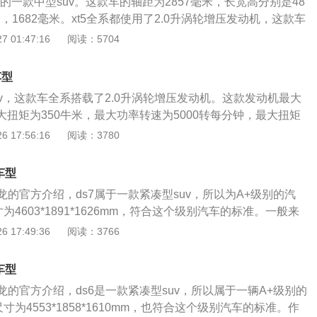
下的一款中型suv。这款车的轴距为2857毫米，长宽高分别是48
可以降低整个发动机的重量，这样可以提高汽车的燃油经济性
更小的。
米，1682毫米。xt5全系都使用了2.0升涡轮增压发动机，这款车
动机匹配的是9at变速箱。使用9at变速箱可以提高汽车的换
v车型。xt5使用的2.0升涡轮增压发动机代号为LSY，这款发动
 01:47:16
阅读：5704
提高汽车的燃油经济性。xt4的前悬架使用了麦弗逊独立悬架，
4kw，最大扭矩为350牛米。这款发动机可以在5000转每分钟
杆独立悬架。五连杆独立悬架可以提高车轮的贴地性能，这样
以在1500到4000转每分钟时输出最大扭矩。这款发动机搭载
地力。抓地力提高了，车子的操控性和乘坐舒适性也会提高。x
车型
可变气门管理系统和缸内直喷技术，并且使用了铝合金缸盖缸体。与
型也提供四驱版车型，四驱版车型搭载了适时四驱系统，并且使
v，这款车全系搭载了2.0升涡轮增压发动机。这款发动机最大
9at变速箱。9at变速箱可以提高汽车的换挡平顺性，还可以
中央差速器。
最大扭矩为350牛米，最大功率转速为5000转每分钟，最大扭矩
济性。凯迪拉克xt5的前悬架使用了麦弗逊独立悬架，后悬架使
000转每分钟。这款发动机搭载了可变气门管理技术，并且使用了
 17:56:16
阅读：3780
架。五连杆独立悬架可以提高车轮的贴地性能，这样可以提高
与这款发动机匹配的是9速手自一体变速箱。这款车的前悬架
t5提供前驱版车型和四驱版车型。四驱版车型搭载了适时四驱系
悬架，后悬架使用了多连杆独立悬架。这款车有四驱版车型，
片离合器式中央差速器。搭载适时四驱系统的汽车并不是每时
车型
适时四驱系统。凯迪拉克是一个来自美国的豪华品牌，凯迪拉
动力的，这种汽车平时大部分时间都是两驱的，只有遇到特殊
的官方介绍，ds7属于一款紧凑型suv，所以为A+级别的汽
轿车和豪华suv车型。凯迪拉克在国内算是二线豪华品牌，传
的。
为4603*1891*1626mm，符合这个级别汽车的标准。一般来
是奔驰，宝马，奥迪。二线豪华品牌是凯迪拉克，雷克萨斯，
4米6以下的都属于紧凑型汽车、长度在4米6到4米8的属于中型
 17:49:36
阅读：3766
沃尔沃。凯迪拉克汽车的性价比是很高的，但是凯迪拉克旗下
米1的属于中大型汽车，5米1以上的属于大型汽车。当然，根据车
是很差的。在国内有些消费者因为保值率差不喜欢凯迪拉克，
定位也会有所偏差。车主朋友在购买汽车的时候，一定要根据
格实惠非常喜欢凯迪拉克。凯迪拉克旗下也有一些运动型汽
车型
综合考虑。如果只是自己一个人开，那么购买小型汽车或者紧
动型汽车受到了不少年轻消费者的欢迎。
的官方介绍，ds6是一款紧凑型suv，所以属于一辆A+级别的
，如果车辆太大在停车的时候也不好停。如果一家三口使用，
寸为4553*1858*1610mm，也符合这个级别汽车的标准。作
汽车或者中型汽车，可以满足一定的空间要求。如果是商务使