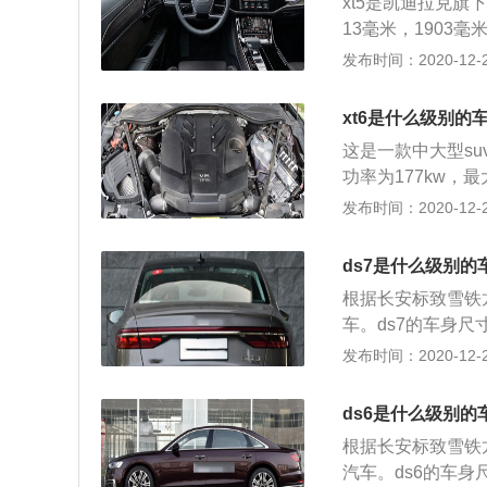
xt5是凯迪拉克旗
用铝合金缸盖缸体
加简单，体积也是
13毫米，1903毫
和操控性。与这款发
是一款五门五座su
发布时间：2020-12-27
挡平顺性，还可以
机的最大功率为17
后悬架使用了五连
时输出最大功率，可
可以提高车轮的抓
xt6是什么级别的
了tripower
t4提供前驱版车
这是一款中大型su
这款发动机匹配的是
用了多片离合器式
功率为177kw，
提高汽车的燃油经
转速为1500到4
发布时间：2020-12-26
用了五连杆独立悬
铝合金缸盖缸体。
车轮的抓地力。x
使用了麦弗逊独立
统，并且使用了多
ds7是什么级别的
四驱版车型搭载了
每刻四个车轮都有
根据长安标致雪铁龙
克旗下有很多豪华
路况才是四轮驱动
车。ds7的车身尺寸
统的一线豪华品牌
说，汽车的长度在
发布时间：2020-12-26
英菲尼迪，讴歌，
汽车，4米8到5
的很多车型保值率
辆品牌的不同，其
有些消费者因为价
ds6是什么级别的
自身的实际情况来
车，凯迪拉克的运
根据长安标致雪铁龙
凑型汽车就足够了
汽车。ds6的车身尺
那么可以买紧凑型