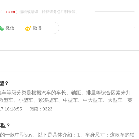
china.com
）编辑或翻译，转载请务必注明来源。
微信
微博
型？
，汽车等级分类是根据汽车的车长、轴距、排量等综合因素来判
微型车、小型车、紧凑型车、中型车、中大型车、大型车，英
a0级、a级、b级、c级、d级。奥迪a6是一款由奥迪生产的豪华
 16:18:55
阅读：9323
行车两种车型。奥迪a6采用涡轮增压进气方式，最大马力为19
320nm，车身结构为4门5座三厢车，车长为5038mm、车宽为1
车型？
475mm。
下的一款中型suv。以下是具体介绍：1、车身尺寸：这款车的轴