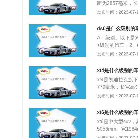
距为2857毫米，长
面：xt5全系都使
发布时间：2023-07-17
5使用的2.0升涡
大扭矩为350牛米
ds6是什么级别的
00到4000转每
A＋级别。以下是对d
统和缸内直喷技术
+级别的汽车；2、ds
箱。
级别汽车的标准；
发布时间：2023-07-17
性，较适合在城市中
龙生产的一款紧凑型
xt4是什么级别的
动机，最大马力为1
xt4是凯迪拉克旗
箱。
779毫米，长宽高分
uv车型，这款车全
发布时间：2023-07-17
4的2.0升涡轮增
能相对靠前。
xt6是什么级别的
xt6是中大型su
5056mm、宽19
量为2000kg。
发布时间：2023-07-17