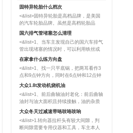
固特异轮胎什么档次
<&list>固特异轮胎是高档品牌，是美国
的汽车轮胎品牌。虽然是高档轮胎品
牌，但是中高低端的轮胎都有生产，这
国六排气管堵塞怎么清理
也是为了更好的开拓市场。
<&list>1、当车主发现自己的国六车排气
管出现堵塞的情况时，可以利用铁丝或
者是细棍，直接将杂物给取出来，如果
在家拿什么练方向盘
堵塞情况比较严重，也可以采取应急措
<&list>1、找一只平底锅，把两耳看作3
施。 <&list>2、直接利用木棍将所有的
点和9点钟方向，同时在6点钟和12点钟
杂物推到排气管里面的位置处，然后将
方向做一个标记。 <&list>2、双手握住
三元催化器拆解开，就可以将堵塞的东
大众1.8t发动机烧机油
平底锅两耳，然后往左打半圈、一圈、
西取出来。但如果是因为积碳过多引起
<&list>1、前后曲轴油封老化：前后曲轴
一圈半的练习，往右同样也要打相同的
的堵塞，就需要将三元催化器泡在草酸
油封与油大面积且持续接触，油的杂质
圈数。 <&list>3、最后强调要反复练
中进行清洗。 <&list>3、也可以利用清
和发动机内持续温度变化使其密封效果
习，这样就可以形成肌肉记忆，在真实
大众冬天过减速带咯吱咯吱响
洗剂对堵塞的情况得到解决，将清洗剂
逐渐减弱，导致渗油或漏油。<&list>2、
驾驶车辆时，不需要记忆也能打好方
放在燃油箱中，与燃油混合后，车辆启
<&list>1.转向器拉杆头有较大间隙，判
活塞间隙过大：积碳会使活塞环与缸体
向。
动时，就可以和汽油一起进入到燃烧
断间隙需要专用仪器和工具，车主本人
的间隙扩大，导致机油流入燃烧室中，