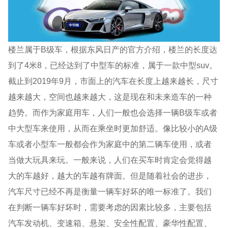
楼兰属于B级车，根据东风日产的官方介绍，楼兰的长度达
到了4米8，已经达到了中型车的标准，属于一款中型suv。
截止到2019年9月，市面上的汽车在长度上越来越长，尺寸
越来越大，空间也越来越大，这是现在和未来造车的一种
趋势。而作为家庭用车，人们一般也会选择一辆B级车或者
中大型车来使用，从而在乘坐时更加舒适。像比较小的A级
车或者小型车一般都会作为家庭中的第二辆车使用，或者
当做大玩具来玩。一般来说，人们在买车时肯定会觉得越
大的车越好，越大的车越有牌面。但是随着社会的进步，
汽车尺寸已经不再是衡量一辆车好坏的唯一标准了。我们
在判断一辆车好坏时，需要考虑的因素比较多，主要包括
汽车发动机、变速箱、悬架、安全性配置、豪华性配置、