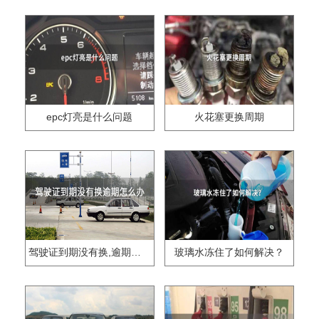
epc灯亮是什么问题
火花塞更换周期
驾驶证到期没有换,逾期怎么办??
玻璃水冻住了如何解决？