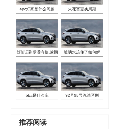
epc灯亮是什么问题
火花塞更换周期
驾驶证到期没有换,逾期
玻璃水冻住了如何解
怎么办??
决？
bba是什么车
92号95号汽油区别
推荐阅读