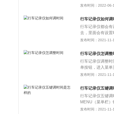
敲诈，假如拥有行
短也不宜过长，假
发布时间：2022-06-13
记录回看，责任事
比较零碎，而且会缩
将大大减少。4、
行车记录仪怎么调
和有据可依，也给
行车记录仪如何调
定时间设置并确认
的，行车记录仪将
行车记录仪都会有
显示的时间是变更
时边走边录像，另
去，里面会有设置
况下，系统软件的
子”。7、可在家
部分行车记录仪有
发布时间：2021-11-10
间便会产生不同步
停车监控。
型号的不同，行车
记录仪时间的同步
书，使用说明书上
以后就没有记载的
行车记录仪怎调整
行操作。附行车记
充电或更换电池解
行车记录仪调整时
的，很可能因为内
将行车记录仪和电脑
单按钮，进入菜单
下什么型号的电池
记事本中输入当前
调整时间了，调整
发布时间：2021-11-10
可。2、如果是汽
机后时间便会同步
种类的不同，在时
如果接错了，就会
储文件格式，容量越
阅行车记录仪的使
行车记录仪五键调
视频录制200mi
置，也可以到购买
一般而言16G卡视频录
行车记录仪五键调
中，一定要将初始
常越新的记录会覆
MENU（菜单栏）
判断，引起不必要
录时间越长。行车
输进时间日期>项
发布时间：2021-11-10
汽车电瓶为其供电