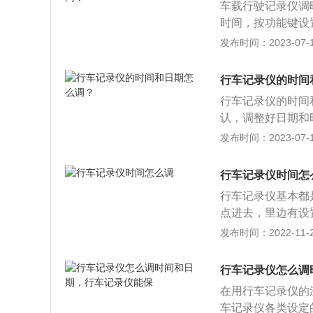
车载行驶记录仪调
如果裁剪，在责任
时间，按功能键设
避免的碰瓷行为。
的合法权益避免被
发布时间：2023-07-17
可以减少司机违章
件时进行准确判决
行车记录仪的时间
位置；2、确定电
行车记录仪的时间
即可完成。
认，调整好日期和
的时间便是调整好
发布时间：2023-07-17
统的时间会自动更
的情况，需手动调
行车记录仪时间怎
性外，当行车记录
行车记录仪基本都
功能，就会出现行
点进去，里边有设
绝大多数行车记录
发布时间：2022-11-25
的不同、型号的不
都是有使用说明书
行车记录仪怎么调
的步骤，一步步完
在用行车记录仪的
横过公路的路人及
车记录仪各类设定