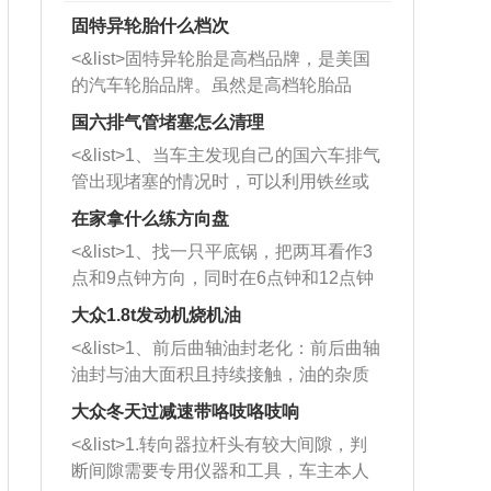
固特异轮胎什么档次
<&list>固特异轮胎是高档品牌，是美国
的汽车轮胎品牌。虽然是高档轮胎品
牌，但是中高低端的轮胎都有生产，这
国六排气管堵塞怎么清理
也是为了更好的开拓市场。
<&list>1、当车主发现自己的国六车排气
管出现堵塞的情况时，可以利用铁丝或
者是细棍，直接将杂物给取出来，如果
在家拿什么练方向盘
堵塞情况比较严重，也可以采取应急措
<&list>1、找一只平底锅，把两耳看作3
施。 <&list>2、直接利用木棍将所有的
点和9点钟方向，同时在6点钟和12点钟
杂物推到排气管里面的位置处，然后将
方向做一个标记。 <&list>2、双手握住
三元催化器拆解开，就可以将堵塞的东
大众1.8t发动机烧机油
平底锅两耳，然后往左打半圈、一圈、
西取出来。但如果是因为积碳过多引起
<&list>1、前后曲轴油封老化：前后曲轴
一圈半的练习，往右同样也要打相同的
的堵塞，就需要将三元催化器泡在草酸
油封与油大面积且持续接触，油的杂质
圈数。 <&list>3、最后强调要反复练
中进行清洗。 <&list>3、也可以利用清
和发动机内持续温度变化使其密封效果
习，这样就可以形成肌肉记忆，在真实
大众冬天过减速带咯吱咯吱响
洗剂对堵塞的情况得到解决，将清洗剂
逐渐减弱，导致渗油或漏油。<&list>2、
驾驶车辆时，不需要记忆也能打好方
放在燃油箱中，与燃油混合后，车辆启
<&list>1.转向器拉杆头有较大间隙，判
活塞间隙过大：积碳会使活塞环与缸体
向。
动时，就可以和汽油一起进入到燃烧
断间隙需要专用仪器和工具，车主本人
的间隙扩大，导致机油流入燃烧室中，