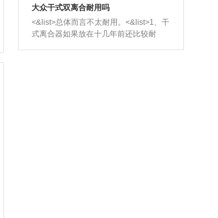
室，最后形成废气排出，就可以让三元
无法制作，需要将车辆送到修理厂或4s
造成烧机油。<&list>3、机油粘度。使用
大众干式双离合耐用吗
催化器得到清洗，排气管堵塞的情况就
店；<&list>2.车辆半轴套管防尘罩破
机油粘度过小的话，同样会有烧机油现
<&list>总体而言不太耐用。<&list>1、干
能够得到解决。
裂，破裂后会出现漏油现象，使半轴磨
象，机油粘度过小具有很好的流动性，
式离合器如果放在十几年前还比较耐
损严重，磨损的半轴容易损坏，产生异
容易窜入到气缸内，参与燃烧。<&list>
用，但是由于现在的汽车发动机动力输
响；<&list>3.稳定器的转向胶套和球头
4、机油量。机油量过多，机油压力过
出越来越高，使得干式离合器散热不足
老化，一般是使用时间过长造成的。解
大，会将部分机油压入气缸内，也会出
的缺陷也逐渐暴露出来。<&list>2、由于
决方法是更换新的质量好的转向橡胶套
现烧机油。<&list>5、机油滤清器堵塞：
干式双离合的工作环境暴露在空气中，
和球头。
会导致进气不畅，使进气压力下降，形
而离合器的散热也是通离合器罩上面的
成负压，使机油在负压的情况下吸入燃
几个小孔来进行散热。但是在行驶过程
烧室引起烧机油。<&list>6、正时齿轮或
中变速箱需要换挡，就不得不使得离合
链条磨损：正时齿轮或链条的磨损会引
器频繁工作。<&list>3、长时间的低速行
起气阀和曲轴的正时不同步。由于轮齿
驶以及过于频繁的启停，导致离合器的
或链条磨损产生的过量侧隙，使得发动
温度不断升高，而低速行驶时空气流动
机的调节无法实现：前一圈的正时和下
效率不高，无法将离合器中的热量有效
一圈可能就不一样。当气阀和活塞的运
的带走，导致离合器内部的温度不断升
动不同步时，会造成过大的机油消耗。
高，加速离合器的磨损。
解决方法：更换正时齿轮或链条。<&list
>7、内垫圈、进风口破裂：新的发动机
设计中，经常采用各种由金属和其他材