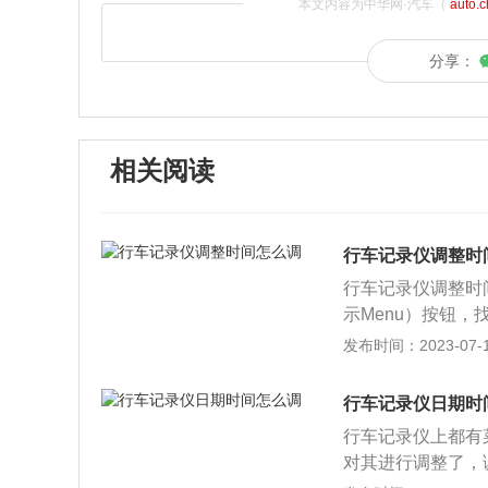
本文内容为中华网·汽车（
auto.
分享：
相关阅读
行车记录仪调整时
行车记录仪调整时
示Menu）按钮
间设置成北京时间
发布时间：2023-07-17
间，不用再另外设
会有所区别。每个
行车记录仪日期时
建议根据使用说明
行车记录仪上都有
恢复的解决办法：
对其进行调整了，
导致。这种情况比