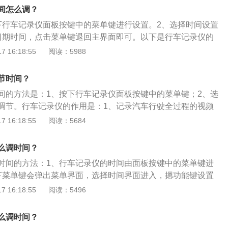
全过程的视频图像和声音，可为判定交通事故责任提供证据。
间怎么调？
要分为便携性行车记录仪与后装车机一体式DVD行车记录仪两
下行车记录仪面板按键中的菜单键进行设置。2、选择时间设置
行车记录仪又分为后视镜行车记录仪与数据行车记录仪，这类
日期时间，点击菜单键退回主界面即可。以下是行车记录仪的
好、安装方便、可拆卸更换、成本低、使用简单等特点；而后
装行车记录仪，记录汽车行驶全过程的视频图像和声音，为交
 16:18:55
阅读：5988
D行车记录仪一般是专车专用，又分为前装和后装两种，安装这
将时间、速度、所在位置都记录在录像里，相当于“黑匣子”。
，改装难度较大，但是安装之后可以保持车内环境的美观。
仪，视频资料不可裁剪，裁剪在责任事故发生后则无法提供帮
节时间？
避免的碰瓷行为。
间的方法是：1、按下行车记录仪面板按键中的菜单键；2、选
调节。行车记录仪的作用是：1、记录汽车行驶全过程的视频
交通事故提供证据；2、记录自驾车主沿途风景。安装行车记
 16:18:55
阅读：5684
、把行车记录仪贴到后视镜附近；2、将线在后视镜上多缠绕几
、把线沿着内饰板塞进去；4、将线塞进手套箱的缝隙内；5、
么调时间？
点烟器上即可。
时间的方法：1、行车记录仪的时间由面板按键中的菜单键进
下菜单键会弹出菜单界面，选择时间界面进入，摁功能键设置
键退回主界面即可。行车记录仪即记录车辆行驶途中的影像及
 16:18:55
阅读：5496
仪器。安装行车记录仪后，能够记录汽车行驶全过程的视频图
通事故提供证据。喜欢自驾游的人，还可以用来记录征服艰难
么调时间？
还可以做停车监控。安装行车记录仪，视频资料不可以裁剪，