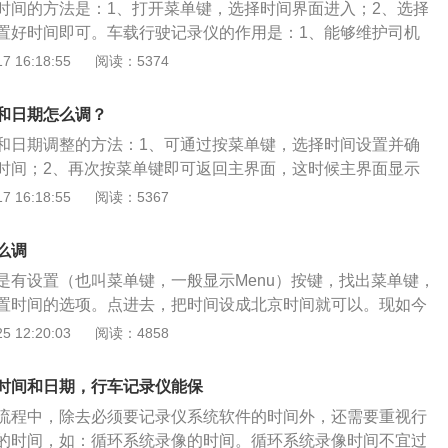
时间的方法是：1、打开菜单键，选择时间界面进入；2、选择
事故发生后就无法提供帮助，也是为了防止现在社会那些不可
置好时间即可。车载行驶记录仪的作用是：1、能够维护司机
敲诈或者勒索；2、能够使交警准确快速地处理交通事故；3、
 16:18:55
阅读：5374
，降低发生交通事故的概率；4、帮助法院在处理交通事故案
。车载行驶记录仪的安装方法是：1、确定行车记录仪的安装
和日期怎么调？
源线的长度；3、固定行车记录仪，将电源线塞进车顶棚缝隙内
和日期调整的方法：1、可通过按菜单键，选择时间设置并确
时间；2、再次按菜单键即可返回主界面，这时候主界面显示
的时间。一般情况下，如果行车记录仪中内置了GPS模块，系
 16:18:55
阅读：5367
新，如果没有GPS模块的话，行车记录仪时间就会出现不同步
整。除了行车记录仪内置的GPS会影响行车记录仪时间的同步
么调
仪内置的电池没电时，行车记录仪在关机之后就没有了记忆的
是有设置（也叫菜单键，一般显示Menu）按键，找出菜单键，
车记录仪时间不同步的现象，需给电池充电或更换电池解决。
置时间的选项。点进去，把时间设成北京时间就可以。现如今
仪有GPS，会全自动校准时间，不需要再另外设置。由于牌子
 12:20:03
阅读：4858
同，行车记录仪的设置也会有所区别。每一个行车记录仪基本
，使用说明书上基本都是有详细介绍，提议依据使用说明书上
时间和日期，行车记录仪能保
成操作。行车记录仪的作用：1、维护驾驶员的合法权利，对
流程中，除去必须要记录仪系统软件的时间外，还需要重视行
骑自行车、摩托的，万一要是和他们发生了刮碰，有可能会被
的时间，如：循环系统录像的时间。循环系统录像时间不宜过