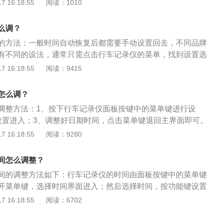
对不上的问题，主要是由以下几个原因引起的：1、电池没
 16:18:55
阅读：1010
修店去换上即可。
，行车记录仪在关机后就不会记忆时间，所以时间就不会同步
简单，一般更换电池就好了。不过为了能长时间的使用，最好
么调？
给行车记录仪供电，比如点烟器、USB接口等。2、循环录像
的方法：一般时间自动恢复后都需要手动设置回去，不同品牌
像时间过短或者过长，都会紊乱记录仪的内部系统，使时间不
有不同的设法，通常只需点击行车记录仪的菜单，找到设置选
需要将循环录像时间设定一个合适的值就好了，一般5到10分
间设置，将时间调到当前的准确时间即可。行车记录仪即记录
 16:18:55
阅读：9415
时间不对：如果初始时间都不对，时间肯定就不会同步了。这
像及声音等相关资讯的仪器。安装行车记录仪后，能够记录汽
，只需要手动将时间调整正确就好了。
频图像和声音，可为交通事故提供证据，平时还可以做停车监
怎么调？
仪，视频资料不可以裁剪，如果裁剪，在责任事故发生后则无
调整方法：1、按下行车记录仪面板按键中的菜单键进行设
设置进入；3、调整好日期时间，点击菜单键退回主界面即可。
，能够记录汽车行驶全过程的视频图像和声音，可为交通事故
 16:18:55
阅读：9280
录仪主要分为便携性行车记录仪与后装车机一体式DVD行车记
便携性行车记录仪又分为后视镜行车记录仪与数据行车记录
间怎么调整？
有隐蔽性好、安装方便、可拆卸更换、使用简单等特点。后装
间的调整方法如下：行车记录仪的时间由面板按键中的菜单键
行车记录仪一般是专车专用，又分为前装和后装两种，安装这种
开菜单键，选择时间界面进入；然后选择时间，按功能键设置
大，但是安装之后可以保持车内环境的美观。
键退回主界面即可。有关行车记录仪的资料如下：1、行车记
 16:18:55
阅读：6702
驶途中的影像及声音等相关资讯的仪器。安装行车记录仪后，