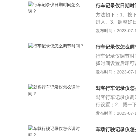
能够记录汽车行驶
行车记录仪日期时
2、行车记录仪主
方法如下：1、按
大类。其中便携性
进入。3、调整好
记录仪具有隐蔽性
扩展资料：1、安
发布时间：2023-07-17
装车机一体式DV
通事故提供证据。
种记录仪成本较高
2、安装行车记录
行车记录仪怎么调
助。防止社会不可
行车记录仪调节时
择时间设置后即可
图像和声音，可为
发布时间：2023-07-17
录仪的方法是：1
圈，避免脱落；3
驾客行车记录仪怎
将另一头的线插至
驾客行车记录仪调
行设置；2、摁一
好时间，点击菜单
发布时间：2023-07-17
声音等相关资讯的
像和声音，可为交
车载行驶记录仪怎
险阻的过程，平时