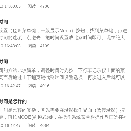
车记录仪，驾驶员可给自己带来有效的证明。2、将监控录像
如时间太长，查找事故片段比较麻烦，假如过短，视频文件会
 14:00:05
阅读：4786
故简单明了，构建安全顺畅的交通环境。3、交通肇事逃逸案
短行车记录仪内存卡的使用寿命，通常建议设定为2-3min。
法院在审核道路交通事故案子时，在量刑和赔付上会更为精确
时间和日期行车记录仪的时间和日期可以按照菜单键变更，选
保险公司的理赔带来了证明。5、遇到专业性碰瓷的和抢劫
时间
。变更日期和时间，再次按菜单键返回主界面。此时，主界面
能带来破案的关键性的证明。6、喜爱自驾游的朋友们，开车
设置（也叫菜单键，一般显示Menu）按钮，找到菜单键，点进
的时间。通常状况下，假如行车记录仪中自带了GPS模块的情
外把时间、速度、地理位置都记录在录像里，相当于“黑匣
时间的选项。点进去，把时间设置成北京时间即可。现在绝大
时间会自动刷新;而要是没有GPS模块的情况下，行车记录仪时
里用于DV拍摄生活气息，或是作为家庭监控应用。平时还可以做
GPS，会自动校正时间，不用再另外设置。由于品牌的不同、
 16:43:05
阅读：4109
的状况，需手动变更。除去行车记录仪自带的GPS会影响行车
记录仪的设置也会有所区别。每个行车记录仪都有使用说明
性外，当行车记录仪自带的蓄电池亏电时，行车记录仪在断电
都会有详细介绍，建议根据使用说明书上的步骤，一步一步进
作用，当然便会产生行车记录仪时间不同步的状况。需给电池
时间
录仪的时间老是自动恢复的解决办法：1、如果是外部安装
决。假如行车记录仪供电正常，但是时间仍然无法同步时，可
间的方法比较简单，调整时间时先按一下行车记录仪上面的菜
部电池时间过长，电池失效导致。这种情况比较好解决，看一
连接，在存储卡的根目录下，建立一个time.txt的记事本，在
页面后通过上下翻页键找到时间设置选项，再次进入后就可以
，自己去网上买一个，找修手机的，或者专业汽修店去换上即
的时间，然后保存，最后卸下行车记录仪的蓄电池再装上，开
完时间再次点击菜单键返回就可以了。根据行车记录仪品牌和
 16:42:47
阅读：4016
车自带的内部行车记录仪，很有可能是线路接错。接常电的线
了。行车记录仪能保存多少天的记录这取决于存储卡多大和存
间调节上面也会有一定的差别。需要调整时间时，可以提前查
出现自动恢复出厂设置的情况。
大记录时间越长。一般而言16G卡视频录制100min，32G卡
用说明书，按照上面详细的步骤进行操作。如果自己不会设
时间是怎样的
n，64G卡400min，越新的记录会覆盖越旧的。以下是详细介绍：
行车记录仪的地方找专业的工作人员帮忙设置。在行车记录仪
制100min，32G卡视频录制200min，64G卡400min。通
时间是比较的复杂，首先需要在录影操作界面（暂停录影）按
时间设置好，防止以后出现误差，对视频的时效性产生错误的
盖越旧的。这取决于存储卡多大和存储文件格式，容量越大记
键，再按MODE(的模式)键，在操作系统菜单栏操作界面选择<
的麻烦。在使用行车记录仪时，最好将其插到点烟器上，通过
记录仪基本都是循环系统视频录制的，比如一张8GC600的卡
，按MENU（菜单栏）或REC（录影）键进入到下一級菜单
 16:42:47
阅读：4064
。这样一来，就不怕出现因为电池没电而影响行车记录正常使