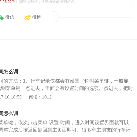
china.com
）编辑或翻译，转载请务必注明来源。
微信
微博
间怎么调
间的方法：1、行车记录仪都会有设置（也叫菜单键，一般显
，找到菜单键，点进去，里面会有设置时间的选项。点进去，把时
即可。2、现在绝大部分行车记录仪有GPS，会自动校正时
 16:18:55
阅读：1012
置。3、由于品牌的不同，型号的不同，行车记录仪的设置也
行车记录仪都有使用说明书，使用说明书上都会有详细介绍，
间怎么调
书上的步骤，一步一步进行操作。行车记录仪的时间老是自动
菜单键，依次点击菜单-设置-时间，进入时间设置界面就可以
如果是外部安装的，很可能因为内部电池时间过长，电池失效
调整完成后按返回键回到主页面即可。很多车主朋友的行车记
较好解决，看一下什么型号的电池，自己去网上买一个，找修