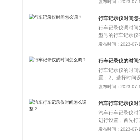
录仪都会出现时间
发布时间：2023-07-17
手机的或者专业汽
电：一旦电池没电
了。这种情况比较
行车记录仪时间怎
让汽车的电子系统
行车记录仪调时间
时间设置：循环录
型号的行车记录仪
同步。这种情况只
项，选择日期与时
发布时间：2023-07-17
钟为宜。3、初始
车辆行驶途中的影
种情况就很简单了
车行驶全过程的视
行车记录仪的时间
控，安装行车记录
行车记录仪的时间
法提供帮助。
置；2、选择时间
安装行车记录仪后
发布时间：2023-07-17
提供证据。行车记
录仪两大类，其中
汽车行车记录仪时
仪，这类记录仪具
汽车行车记录仪时
车机一体式DVD
进行设置，首先打
记录仪改装难度较
好时间，点击菜单
发布时间：2023-07-17
录仪即记录车辆行