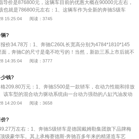
的指导价是876800元，这辆车目前的优惠大概在90000元左右，
也就是786800元左右：1、这辆车作为全新的奔驰S级车
统一直遭到很多人的吐槽；2、说他的动力很垃圾，四缸发动
 15:25:04
阅读：3745
统也不太行，跑不快，但实际上，在日常生活中开起来，你会觉得
适，根本没有他们说的那么不好；3、而且他的轻混系统可以
一辆?
平稳，能够循序渐进，但是如果你要追求很强的动力，那么它
报价34.78万：1、奔驰C260L长宽高分别为4784*1810*145
；4、这辆车因为这个轻混系统也是很省油的啦，他会及时的
A里面，奔驰C的尺寸是毫不吃亏的！当然，新款三系上市后就不
为你节油省能的哦。
12.3英寸的液晶仪表盘与10.25英寸的中控屏幕相结合，科技
 14:35:04
阅读：3777
也为真皮。差不多手可以碰到的地方都是软的材质；3、奔驰C
子驻车、定速巡航、胎压监测、全景天窗等配置。所以奔驰贵，还
多少钱?
但是至于音响的话，柏林之声是需要7000块去选配的；4、奔
价格209.80万元：1、奔驰S500是一款轿车，在动力性能和排放
497ml，最大马力184马，1.5T直列四缸百公里加速为8.5秒！动
。该车型的混合动力驱动系统由一台动力强劲的八缸汽油发动
足的！C300的高功率版的性能也有所提升，最大马力将达到2
电动机组成，以经济方式运转，能够最大限度地降低对环境的
 14:20:04
阅读：3658
优化的空气动力学系统、动能回收系统、ECO启动\/停止功能以
，这款S级轿车的综合油耗仅为8.0升\/100公里；3、综合二
售价?
188克\/公里，堪称全球最高效的豪华轿车。这款车不仅具有传
是149.27万左右：1、奔驰S级轿车是德国戴姆勒集团旗下品牌梅
适性、大行李箱容积、豪华的车内氛围，同时还提高了灵活
的顶级豪华车。其上承梅赛德斯-奔驰百多年来的精湛造车艺