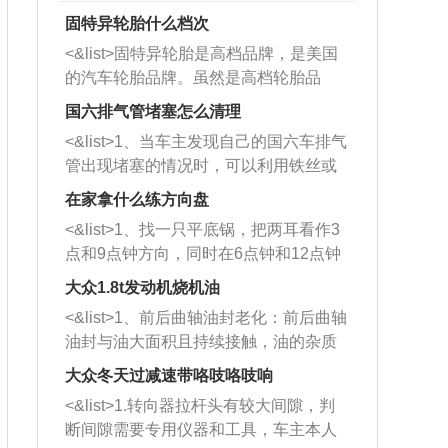
固特异轮胎什么档次
<&list>固特异轮胎是高档品牌，是美国
的汽车轮胎品牌。虽然是高档轮胎品
牌，但是中高低端的轮胎都有生产，这
国六排气管堵塞怎么清理
也是为了更好的开拓市场。
<&list>1、当车主发现自己的国六车排气
管出现堵塞的情况时，可以利用铁丝或
者是细棍，直接将杂物给取出来，如果
在家拿什么练方向盘
堵塞情况比较严重，也可以采取应急措
<&list>1、找一只平底锅，把两耳看作3
施。 <&list>2、直接利用木棍将所有的
点和9点钟方向，同时在6点钟和12点钟
杂物推到排气管里面的位置处，然后将
方向做一个标记。 <&list>2、双手握住
三元催化器拆解开，就可以将堵塞的东
大众1.8t发动机烧机油
平底锅两耳，然后往左打半圈、一圈、
西取出来。但如果是因为积碳过多引起
<&list>1、前后曲轴油封老化：前后曲轴
一圈半的练习，往右同样也要打相同的
的堵塞，就需要将三元催化器泡在草酸
油封与油大面积且持续接触，油的杂质
圈数。 <&list>3、最后强调要反复练
中进行清洗。 <&list>3、也可以利用清
和发动机内持续温度变化使其密封效果
习，这样就可以形成肌肉记忆，在真实
大众冬天过减速带咯吱咯吱响
洗剂对堵塞的情况得到解决，将清洗剂
逐渐减弱，导致渗油或漏油。<&list>2、
驾驶车辆时，不需要记忆也能打好方
放在燃油箱中，与燃油混合后，车辆启
<&list>1.转向器拉杆头有较大间隙，判
活塞间隙过大：积碳会使活塞环与缸体
向。
动时，就可以和汽油一起进入到燃烧
断间隙需要专用仪器和工具，车主本人
的间隙扩大，导致机油流入燃烧室中，