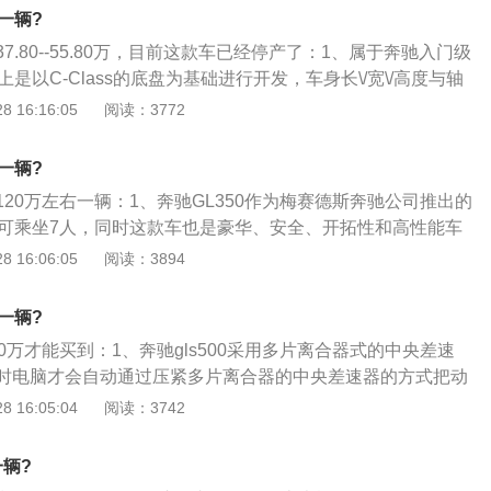
频率比较高或者对通风采光的需求比较大，那这款车无疑能满
钱一辆?
方面，2019款搭载了2.0T发动机，最大功率135kw\/5500rp
是37.80--55.80万，目前这款车已经停产了：1、属于奔驰入门级
，峰值扭矩300N·m\/1200-4000rpm传动方面，与这款发动机
上是以C-Class的底盘为基础进行开发，车身长\/宽\/高度与轴
（变速箱）。
840\/1698mm以及2755mm；2、尺寸和常见的CR-V及奇骏差不
 16:16:05
阅读：3772
5mm，车内空间在和欧洲对手相比之下一点都不差；3、GLK陡
客留出更多的头部空间，低平的地板也让腿部有更多活动空
钱一辆?
，前、后座都拥有合理的膝部空间表现；4、此外，1698mm的
般要120万左右一辆：1、奔驰GL350作为梅赛德斯奔驰公司推出的
的头部空间表现也不错。在全景式电动天窗的配置下，前后排
，可乘坐7人，同时这款车也是豪华、安全、开拓性和高性能车
而喻了；5、前65度、后73度的车门开启角度、比一般传统SU
GL350有着大胆的设计和充满力量感的车身，但在其惊人尺寸
 16:06:05
阅读：3894
、以及车门侧踏板都让乘员上下车更为轻松便利，在SUV中不
的除噪技术和充满科技含量的舒适性安全性也使这款车成为同
间，在满载5人之下，GLK的标准容量有450公升，基本上能满
争者；3、GL350是一款柴油车，虽然是柴油车，但其动力却
要了。
钱一辆?
450，美规奔驰GL350的发动机排量有3.0L，马力也达到了21
160万才能买到：1、奔驰gls500采用多片离合器式的中央差速
体变速箱，最大扭矩为543nm，大气自信的前脸，更加体现了
时电脑才会自动通过压紧多片离合器的中央差速器的方式把动
的霸气。
响应速度很快，根本就感觉不出时滞来；2、再有它的四轮都
 16:05:04
阅读：3742
，而且还拥有低速扭矩放大功能；3、不但能过简单的交叉
单前轮着地，其它三个轮打滑的情况下也能从容脱困，虽说是
一辆?
性能确是很优秀很优秀的。