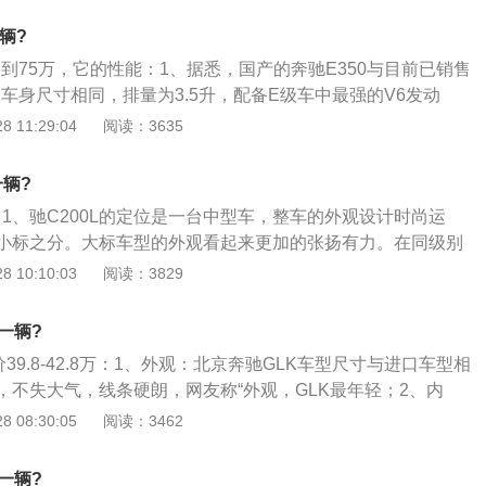
不算大的设计手法；3、这两处也就组成了它们在其中更有辨
辆?
大家认为它的这方面确实是会淹没在自己诸多同级车之下的
53到75万，它的性能：1、据悉，国产的奔驰E350与目前已销售
车门后这种想法是能够迅速消散的。
的车身尺寸相同，排量为3.5升，配备E级车中最强的V6发动
\/小时的加速时间仅为6.9秒，最高车速达到了250公里\/小时；
 11:29:04
阅读：3635
E350全部为进口，售价在76.5万元左右。由于奔驰的国产化
产后奔驰E350的售价可能在70万元到75万元，届时这将是
一辆?
车。目前国产的三大豪华品牌——奥迪、宝马、奔驰中，价格
钱：1、驰C200L的定位是一台中型车，整车的外观设计时尚运
4.2，其市场价为84.12万元左右；3、银河证券汽车分析师赵胜
小标之分。大标车型的外观看起来更加的张扬有力。在同级别
50的国产将有效补充北京奔驰E级车型的产品线，同时也将对国
L的售价是属于比较高的，同样优惠的幅度也比较少，这主要是奔
 10:10:03
阅读：3829
格局产生巨大的影响，对国产奔驰争取主动，站稳脚跟有战略
其他同级别的车型要强很多；2、奔驰C200L的指导价是350
现国产的奔驰轿车为E200K、奔驰E280两款。国产奔驰E28
这款车的市场终端优惠大概是在42000元左右，也就是说实际车
万元，E200K的价格为52.5万元。北汽集团董事长安庆衡日前在北
钱一辆?
果按照首付比例30%进行计算，贷款金额216000元，手续费949
典礼上表示，新款的E级和C级轿车将与全球同步在中国制造；
价39.8-42.8万：1、外观：北京奔驰GLK车型尺寸与进口车型相
右，购置税26000元左右，上牌费350元，首付款全部落地的
牌，一流品质，隔音出色，引擎宁顺，与变速器配合佳。缺
，不失大气，线条硬朗，网友称“外观，GLK最年轻；2、内
00元左右；3、奔驰C200L所搭载的是一台2.0t的涡轮增压发
略为明显，操控性不如宝马5系。
和材质均保持原装进口车，全黑内饰充满动感，布局合理，做
 08:30:05
阅读：3462
的最大功率为184马力，最大扭矩为300牛米，百公里加速仅为
映音响效果不错；3、空间：车内横向空间一般，后排空间表
给出的百公里综合油耗6.3升，与之匹配的是一台九挡手自一体
储物空间设计不多，但很实用，后排座椅成比例放倒之后尾箱
钱一辆?