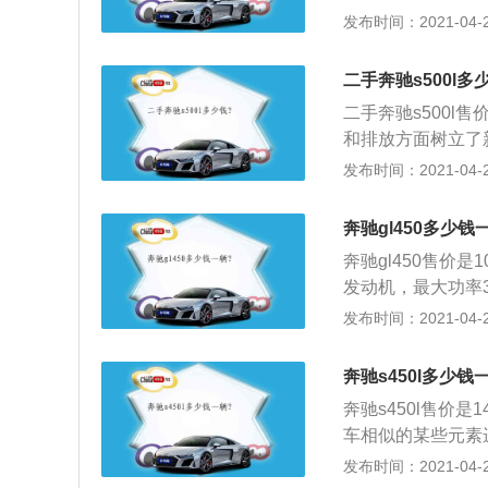
术；2、下启源源
发布时间：2021-04-28
了超过三十多种先
过精密的设计与打
二手奔驰s500l多
水平；4、具备强
二手奔驰s500l售
外，它还配置了尖端
和排放方面树立了
概念”；5、可预先
油发动机和一台高
发布时间：2021-04-28
德国汉堡进行全球
环境的影响；2、
功能以及低滚动阻力
奔驰gl450多少钱
二氧化碳排放量只有
奔驰gl450售价是1
具有传统的高水准
发动机，最大功率3
灵活性。
看，GL450在
发布时间：2021-04-28
容，液压枝干操作起
在6000转\/分爆
奔驰s450l多少钱
矩460牛米；4、
奔驰s450l售价
气门、双级镁金属进
车相似的某些元素
nic七挡自动变速
一些了解和常规印
发布时间：2021-04-28
之上所看到的类似