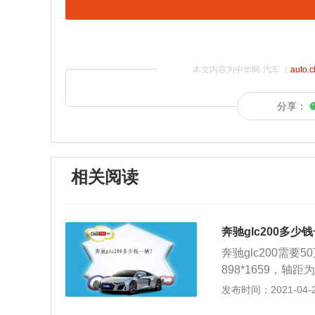
本文内容为中华网·汽车（
auto.
分享：
相关阅读
奔驰glc200多少
奔驰glc200需要
898*1659，
头部气囊、前排侧
发布时间：2021-04-28
你更放心、更省心