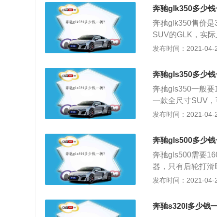
如你对天窗使用的
奔驰glk350多少
足你的要求；4、动力
奔驰glk350售价
m（最大马力184）
SUV的GLK，实际
匹配的是手自一体
距分别为4528\/1
发布时间：2021-04-28
多。轴距达到275
峭的A柱为前排乘
奔驰gls350多少
间，实际乘坐之后
奔驰gls350一
车身高度，让后座
一款全尺寸SUV
乘客的开扬感不言
的典范；2、虽然
发布时间：2021-04-28
V略低的离地高度
的外表下风洞细化
可忽视的行李厢空
级别车中的有力竞
足一家人的出行需
奔驰gls500多少
丝毫不逊于奔驰GL
奔驰gls500需要
0ps，七挡手自一
器，只有后轮打滑
此款全尺寸SUV
力传递给前轮，其
发布时间：2021-04-28
带有轮边电子限滑
轴，就是难度最大
奔驰s320l多少钱
适时四驱但其四驱