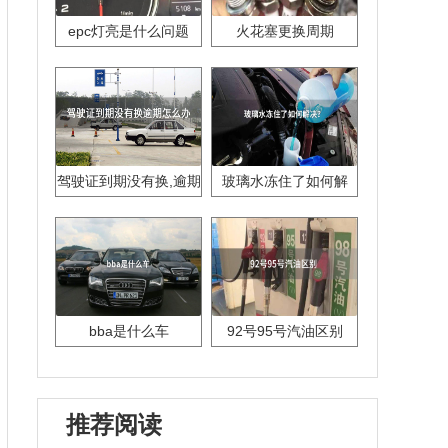
epc灯亮是什么问题
火花塞更换周期
驾驶证到期没有换,逾期
玻璃水冻住了如何解
怎么办??
决？
bba是什么车
92号95号汽油区别
推荐阅读