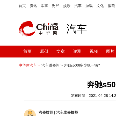
首页
资讯
军事
财经
娱乐
汽车
游戏
文化
援藏
汽车
首页
原创
文章
评测
视频
图片
中华网汽车＞
汽车维修间 >
奔驰s500l多少钱一辆?
奔驰s5
发布时间：2021-04-28 14:2
汽修技师
|
汽车维修技师