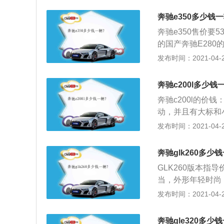
是饱满但是体型也
奔驰e350多少钱一
识度的元素，如果
奔驰e350售价要
话，那么拉开它的
的国产奔驰E280
机，从0到100公里
发布时间：2021-04-28
2、在此之前，奔驰
率较低，外界猜测国
奔驰c200l多少钱
国内第二贵的国产
奔驰c200l的价
最高的是奥迪A6L
动，并且有大标和
利表示，奔驰E3
的车型中C200
发布时间：2021-04-28
内豪华车市的竞争
驰汽车的溢价能力比
意义。目前，已经实
800元左右，目前
0价格为63.98
奔驰glk260多少
价308800元，如
京奔驰新工厂落成
GLK260版本指导
0元，保险1万元左
4、优点：一流品
当，外形年轻时尚
费用大概是在1390
点：入弯车身倾侧
饰：内饰整体造型
发布时间：2021-04-28
动机，这台发动机
工更精细，网友反
七点九秒，工信部
现仅为够用，内部
变速箱。
奔驰gle320多少