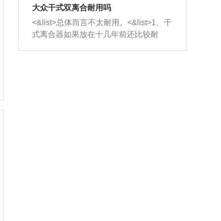
室，最后形成废气排出，就可以让三元
无法制作，需要将车辆送到修理厂或4s
造成烧机油。<&list>3、机油粘度。使用
大众干式双离合耐用吗
催化器得到清洗，排气管堵塞的情况就
店；<&list>2.车辆半轴套管防尘罩破
机油粘度过小的话，同样会有烧机油现
<&list>总体而言不太耐用。<&list>1、干
能够得到解决。
裂，破裂后会出现漏油现象，使半轴磨
象，机油粘度过小具有很好的流动性，
式离合器如果放在十几年前还比较耐
损严重，磨损的半轴容易损坏，产生异
容易窜入到气缸内，参与燃烧。<&list>
用，但是由于现在的汽车发动机动力输
响；<&list>3.稳定器的转向胶套和球头
4、机油量。机油量过多，机油压力过
出越来越高，使得干式离合器散热不足
老化，一般是使用时间过长造成的。解
大，会将部分机油压入气缸内，也会出
的缺陷也逐渐暴露出来。<&list>2、由于
决方法是更换新的质量好的转向橡胶套
现烧机油。<&list>5、机油滤清器堵塞：
干式双离合的工作环境暴露在空气中，
和球头。
会导致进气不畅，使进气压力下降，形
而离合器的散热也是通离合器罩上面的
成负压，使机油在负压的情况下吸入燃
几个小孔来进行散热。但是在行驶过程
烧室引起烧机油。<&list>6、正时齿轮或
中变速箱需要换挡，就不得不使得离合
链条磨损：正时齿轮或链条的磨损会引
器频繁工作。<&list>3、长时间的低速行
起气阀和曲轴的正时不同步。由于轮齿
驶以及过于频繁的启停，导致离合器的
或链条磨损产生的过量侧隙，使得发动
温度不断升高，而低速行驶时空气流动
机的调节无法实现：前一圈的正时和下
效率不高，无法将离合器中的热量有效
一圈可能就不一样。当气阀和活塞的运
的带走，导致离合器内部的温度不断升
动不同步时，会造成过大的机油消耗。
高，加速离合器的磨损。
解决方法：更换正时齿轮或链条。<&list
>7、内垫圈、进风口破裂：新的发动机
设计中，经常采用各种由金属和其他材