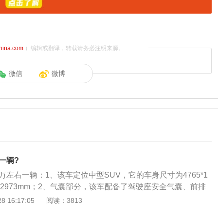
china.com
）编辑或翻译，转载请务必注明来源。
微信
微博
钱一辆?
50万左右一辆：1、该车定位中型SUV，它的车身尺寸为4765*1
轴距为2973mm；2、气囊部分，该车配备了驾驶座安全气囊、前排
气囊、副驾驶座安全气囊、膝部气囊，给你全方位的保护，让
 16:17:05
阅读：3813
；3、这款车全系标配了全景天窗，面积大、采光效果好，假