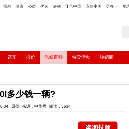
插画
健康
公益
优选
法制
守艺中华
应急中国
更多
地
选车
报价
汽修百科
特卖活动
经销商
00l多少钱一辆?
0:04
原创
来源：中华网
阅读：3634
咨询技师