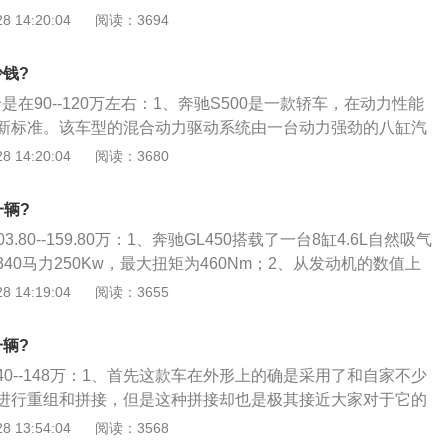
不绝的科技革新，在安全性、汽车工程和环境保护方面，具备
 14:20:04
阅读：3694
进的增强性设备，是令人信赖的优秀座驾；3、每一细部都经
造，无论在驾驶性、豪华外表和安全性方面，都达到了顶峰的
少钱?
劲的最新V式12缸双涡轮发动机，拥有让人无比兴奋的装备，另
价是在90--120万左右：1、奔驰S500是一款轿车，在动力性能
的主动安全防护系统（PRE-SAFE），率先实现了“现实安全
新标准。该车型的混合动力驱动系统由一台动力强劲的八缸汽
觉察危险并立即作出预防。2013年5月15日第十代的奔驰S级在
扭矩的电动机组成，以经济方式运转，能够最大限度地降低对
 14:20:04
阅读：3680
发布。
搭配经优化的空气动力学系统、动能回收系统、ECO启动\/停止
轮胎后，这款S级轿车的综合油耗仅为8.0升\/100公里，综合
一辆?
188克\/公里，堪称全球最高效的豪华轿车；3、这款车不仅
03.80--159.80万：1、奔驰GL450搭载了一台8缸4.6L自然吸气
驾乘舒适性、大行李箱容积、豪华的车内氛围，同时还提高了
40马力250Kw，最大扭矩为460Nm；2、从发动机的数值上
同级别车型中绝对是数一数二的。发动机舱布局可以用整齐来形
 14:19:04
阅读：3655
来十分便捷；3、GL450配备了一台8缸4.6LV8发动机，可以
发出340马力的最大功率，在2700转\/分的转速下就能达到峰值扭
一辆?
这台4.6升V8发动机内部代号为M273，采用了双凸轮轴、每缸4
是140--148万：1、首先这款车在外形上的确是采用了和自家不少
气歧管和进排气可变气门正时。匹配奔驰引以为豪的7G-Tro
进行重组和拼接，但是这种拼接却也是极其接近大家对于它的
器，换挡平顺，响应迅速。
象；2、比如说它的中间的进气格栅就依旧是大家在多数车型
 13:54:04
阅读：3568
半圆但是一些棱角又更为凸显棱角的设计，而它的一对大灯则