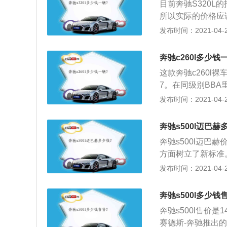
目前奔驰S320L
所以实际的价格应该
型，他的发动机系
发布时间：2021-04-28
机+48V轻混系
很轻快，开的很舒
奔驰c260l多少钱
让动力加速更加的
这款奔驰c260l裸车
多半是不适合你啦
7。在同级别BB
控制你的发动机，
一定了；2、内饰，
发布时间：2021-04-28
感十足，座椅材质
260L还标配电
奔驰s500l迈巴赫
是有一定道理的！
奔驰s500l迈巴赫
驰C260L排量为1
方面树立了新标准
力方面还是可以满
机和一台高扭矩的
发布时间：2021-04-28
58。
影响；2、搭配经
及低滚动阻力轮胎后
奔驰s500l多少钱
氧化碳排放量只有
奔驰s500l售价
统的高水准驾乘舒
赛德斯-奔驰推出
性。