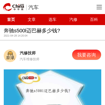
汽车
首页
文章
选车
汽修
百科
奔驰s500l迈巴赫多少钱?
2021-04-28 14:20:04
汽修技师
我要咨询
汽车维修技师