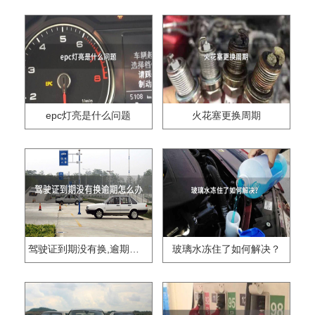
epc灯亮是什么问题
火花塞更换周期
驾驶证到期没有换,逾期怎么办??
玻璃水冻住了如何解决？