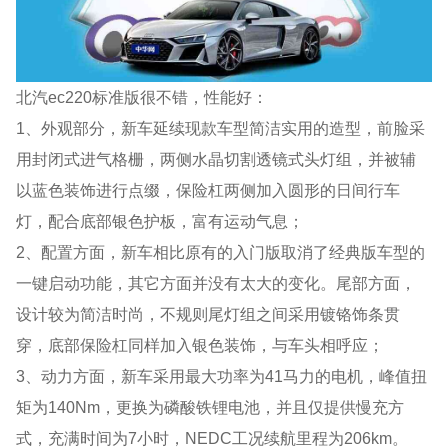
北汽ec220标准版很不错，性能好：
1、外观部分，新车延续现款车型简洁实用的造型，前脸采
用封闭式进气格栅，两侧水晶切割透镜式头灯组，并被辅
以蓝色装饰进行点缀，保险杠两侧加入圆形的日间行车
灯，配合底部银色护板，富有运动气息；
2、配置方面，新车相比原有的入门版取消了经典版车型的
一键启动功能，其它方面并没有太大的变化。尾部方面，
设计较为简洁时尚，不规则尾灯组之间采用镀铬饰条贯
穿，底部保险杠同样加入银色装饰，与车头相呼应；
3、动力方面，新车采用最大功率为41马力的电机，峰值扭
矩为140Nm，更换为磷酸铁锂电池，并且仅提供慢充方
式，充满时间为7小时，NEDC工况续航里程为206km。