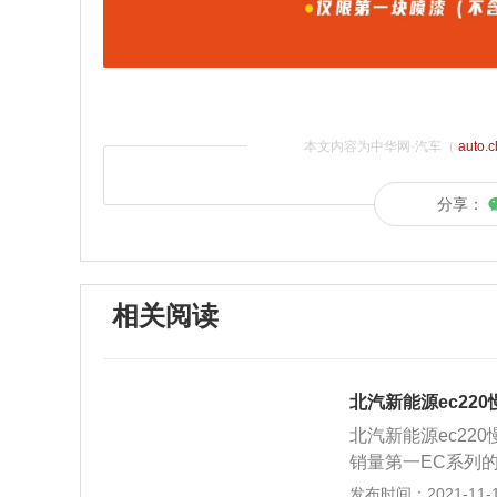
本文内容为中华网·汽车（
auto.
分享：
相关阅读
北汽新能源ec22
北汽新能源ec22
销量第一EC系列
车型一致，配置方
发布时间：2021-11-10