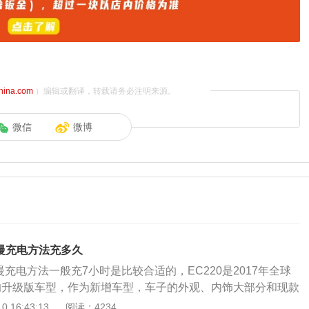
china.com
）编辑或翻译，转载请务必注明来源。
微信
微博
0慢充电方法充多久
0慢充电方法一般充7小时是比较合适的，EC220是2017年全球
的升级版车型，作为新增车型，车子的外观、内饰大部分和现款
面新车相比原有的入门版（经典版）车型去掉一键启动功能，
 16:43:13
阅读：4234