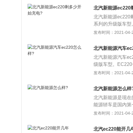
km\/h加速时间
北汽新能源ec22
稳性大幅提升，灵
北汽新能源ec220
验，更好开、更灵
系列的升级版车型。
提升至215公里；
发布时间：2021-04-28
10%，可行驶15
快，0-50km\
北汽新能源汽车ec
向性、操稳性大幅
北汽新能源汽车ec
用车体验，更好开
级版车型。EC220
5公里；2、能量久
发布时间：2021-04-28
行驶1520公里；
km\/h加速时间
北汽新能源怎么样
稳性大幅提升，灵
北汽新能源是现在
验，更好开、更灵
能源轿车是国内第
建、协作共建等方
发布时间：2021-04-28
车车主能较快速找
大功率可输出136\
北汽ec220能开几