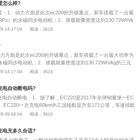
0公里；3、外观方面，车头带有透镜的远\/近光一体式大灯，
置怎么样?
挡采用单雨刷设计。黑色钢轮毂外面扣了一个银色的装饰盖，
配置：1、动力方面是此次ec200的升级重点，新车搭载了一台最
方面配备了两种充电装置：快充（36min）和慢充（大于8
9Ps）的永磁同步电动机；2、搭载能量密度达到130.72Wh\/k
于logo下，交流慢充口位于车身左后方；4、内饰方面，液晶
大续航里程大于200km，并支持慢充\/快充两种充电方式；
 14:17:04
阅读：3619
左侧能量表可以显示输出功率和功能回收状态。旋钮式换挡结
6min即可将电池电量从30%提升至80%。此外，新车还升级了
类似于飞机引擎杆的手刹很有特点。
控部件进行了集成化设计；4、让高压盒、OBC和DCDC等控
?
PDU，为车辆增加了更多的缓冲空间，对碰撞安全性有一定的
、动力方面是此次ec200的升级重点，新车搭载了一台最大功率为
的永磁同步电动机；2、搭载能量密度达到130.72Wh\/kg的三元
程大于200km，并支持慢充\/快充两种充电方式；3、其中快
 14:17:04
阅读：3624
可将电池电量从30%提升至80%。此外，新车还升级了电控系
进行了集成化设计，让高压盒、OBC和DCDC等控制单元高度
0充电自动断电吗?
车辆增加了更多的缓冲空间，对碰撞安全性有一定的提升作用。
0充电自动断电：1、据了解，EC220是2017年全球销量第一EC
EC220一次充电60km\/h工况续航提升至171公里，等速续航
2、能量久：EC220采用智能制动能量回收系统，可使续航增加
 09:58:04
阅读：3610
20公里；3、起步稳：旋钮式电子换挡，4挡智能控制行车稳起步
加速时间仅需6s。
0充电充多久合适?