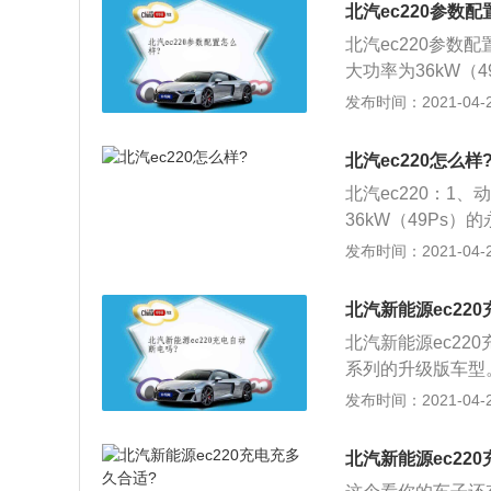
大续航里程可达20
北汽ec220参数配
还配有雾灯。前风
北汽ec220参数
提高美观度。充电
大功率为36kW（4
h）。直流快充口位
g的三元锂电池，最
发布时间：2021-04-28
仪表盘显示清晰，
3、其中快充只需3
构的挡位很清晰，
电控系统，针对电
北汽ec220怎么样
制单元高度集成为
北汽ec220：1
提升作用。
36kW（49Ps）
锂电池，最大续航里
发布时间：2021-04-28
充只需36min即
统，针对电控部件
北汽新能源ec22
集成为PDU，为
北汽新能源ec22
系列的升级版车型。
提升至215公里；
发布时间：2021-04-28
10%，可行驶15
快，0-50km\/h
北汽新能源ec22