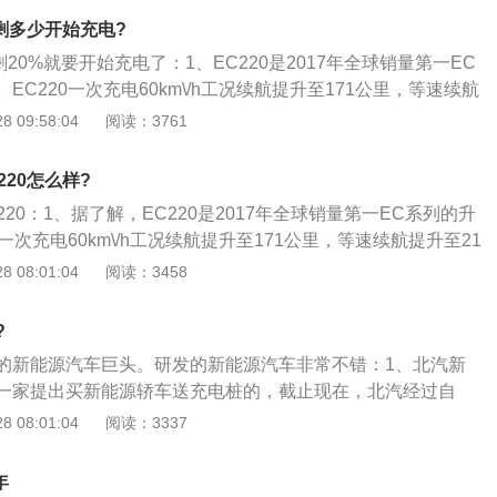
仅需6s；4、操控棒：正向研发纯电动汽车专业底盘，转向性、操
0剩多少开始充电?
活自如轻松驾驭。可以说升级版的EC220增加了用户用车体
剩20%就要开始充电了：1、EC220是2017年全球销量第一EC
动。
EC220一次充电60km\/h工况续航提升至171公里，等速续航
2、能量久：EC220采用智能制动能量回收系统，可使续航增加
 09:58:04
阅读：3761
20公里；3、起步稳：旋钮式电子换挡，4挡智能控制行车稳起步
/h加速时间仅需6s；4、操控棒：正向研发纯电动汽车专业底盘，转
220怎么样?
提升，灵活自如轻松驾驭，可以说升级版的EC220增加了用户
220：1、据了解，EC220是2017年全球销量第一EC系列的升
、更灵动。
一次充电60km\/h工况续航提升至171公里，等速续航提升至21
：EC220采用智能制动能量回收系统，可使续航增加10%，可
 08:01:04
阅读：3458
3、起步稳：旋钮式电子换挡，4挡智能控制行车稳起步快，0-50
仅需6s；4、操控棒：正向研发纯电动汽车专业底盘，转向性、操
?
活自如轻松驾驭。可以说升级版的EC220增加了用户用车体
的新能源汽车巨头。研发的新能源汽车非常不错：1、北汽新
动。
一家提出买新能源轿车送充电桩的，截止现在，北汽经过自
式已建成公共充电桩6100余个，位列职业第一；2、新能源轿
 08:01:04
阅读：3337
到新能源轿车充电桩。北汽新能源轿车EU260所搭载的电机最
/kw的马力，峰值扭矩高达260N\/m，可以说EU260相当于2.0L
年