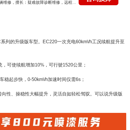
国家认证的汽车维修技师，15年德美日等各系车辆维修，擅长：疑难故障诊断维修，远程维修技术指导
C系列的升级版车型。EC220一次充电60km\/h工况续航提升至
统，可使续航增加10%，可行驶1520公里；
起步快，0-50km\/h加速时间仅需6s；
转向性、操稳性大幅提升，灵活自如轻松驾驭。可以说升级版