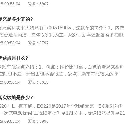
售价为5.58万元；2、现款车型补贴后售价为5.98--6.18
 09:58:04
阅读：3907
型主要在配置和电池等方面进行调整，价格进一步下探；3、
子的外观、内饰大部分和现款车型一致，配置方面，新车相比
0慢充是多少瓦的?
典版）车型去掉一键启动功能，其余无明显区别；4、动力方
0慢充实际功率大约只有1700w1800w，这款车的简介：1、内饰
率为30kW（41PS）的电机，峰值扭矩为140N·m；更换为
的中控台造型简洁，整体以实用为主。此外，新车还配备有多功能
且仅提供慢充方式，充满时间为7小时，NEDC工况续航里程为
\/影像、双色的仿皮+布料拼接座椅，以及北汽新能源车型较为
 09:58:04
阅读：3797
构；2、EC220的内部空间表现也十分优秀，按车主170cm
排调整至合适坐姿后，其头部空间为一拳；保持前排座椅不
0优缺点是什么?
排，其头部空间同样达到一拳，腿部空间则超过一拳；3、车
20这款车优缺点介绍：1、优点：性价比很高，白色的看起来很帅
EC220更是坚定地践行了国民纯电动汽车的高经济性。每公里
空间也不差，开出去也不会很差，缺点：新车有比较大的味
，相当于同级别汽油车油费的1\/8。
减震比较差；2、外观：外观好看，比同等价位的车好看，虽
 09:58:04
阅读：3819
但开出去也是倍有面子，内饰：我觉得非常精致，这个内饰个
感不会减分；3、空间：空间还不错啊，上班用起来完全没问
0真实续航是多少?
，配置：配置还不错，挺多的，性价比蛮高的，这个价格能有
220：1、据了解，EC220是2017年全球销量第一EC系列的升
满意的。
一次充电60km\/h工况续航提升至171公里，等速续航提升至21
：EC220采用智能制动能量回收系统，可使续航增加10%，可
 09:58:04
阅读：3996
3、起步稳：旋钮式电子换挡，4挡智能控制行车稳起步快，0-50