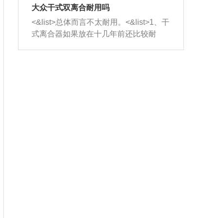
室，最后形成废气排出，就可以让三元
无法制作，需要将车辆送到修理厂或4s
造成烧机油。<&list>3、机油粘度。使用
大众干式双离合耐用吗
催化器得到清洗，排气管堵塞的情况就
店；<&list>2.车辆半轴套管防尘罩破
机油粘度过小的话，同样会有烧机油现
<&list>总体而言不太耐用。<&list>1、干
能够得到解决。
裂，破裂后会出现漏油现象，使半轴磨
象，机油粘度过小具有很好的流动性，
式离合器如果放在十几年前还比较耐
损严重，磨损的半轴容易损坏，产生异
容易窜入到气缸内，参与燃烧。<&list>
用，但是由于现在的汽车发动机动力输
响；<&list>3.稳定器的转向胶套和球头
4、机油量。机油量过多，机油压力过
出越来越高，使得干式离合器散热不足
老化，一般是使用时间过长造成的。解
大，会将部分机油压入气缸内，也会出
的缺陷也逐渐暴露出来。<&list>2、由于
决方法是更换新的质量好的转向橡胶套
现烧机油。<&list>5、机油滤清器堵塞：
干式双离合的工作环境暴露在空气中，
和球头。
会导致进气不畅，使进气压力下降，形
而离合器的散热也是通离合器罩上面的
成负压，使机油在负压的情况下吸入燃
几个小孔来进行散热。但是在行驶过程
烧室引起烧机油。<&list>6、正时齿轮或
中变速箱需要换挡，就不得不使得离合
链条磨损：正时齿轮或链条的磨损会引
器频繁工作。<&list>3、长时间的低速行
起气阀和曲轴的正时不同步。由于轮齿
驶以及过于频繁的启停，导致离合器的
或链条磨损产生的过量侧隙，使得发动
温度不断升高，而低速行驶时空气流动
机的调节无法实现：前一圈的正时和下
效率不高，无法将离合器中的热量有效
一圈可能就不一样。当气阀和活塞的运
的带走，导致离合器内部的温度不断升
动不同步时，会造成过大的机油消耗。
高，加速离合器的磨损。
解决方法：更换正时齿轮或链条。<&list
>7、内垫圈、进风口破裂：新的发动机
设计中，经常采用各种由金属和其他材