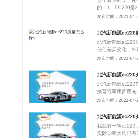
这个看你的车子还
的：1、EC220
0km\/h工况续航
发布时间：2021-04-28
采用智能制动能量回
稳：旋钮式电子换挡
北汽新能源ec22
4、操控棒：正向
北汽新能源ec2
如轻松驾驭，可以
任何差异变化，外
设计突显新能源车
发布时间：2021-04-28
条，以增加年轻化
车身造型采用当下
北汽新能源ec22
75mm×1630m
北汽新能源ec2
是非常实用，配装1
接普通家用插座充
型去掉了原有版本
充电；2、家用充
发布时间：2021-04-28
盘，全车仿皮质座
附赠一个家用充电
排腿部空间宽敞，
装；3、家用充电
体放倒，以增加车
北汽新能源ec22
合，无法安装家用
动，最大扭矩14
我就有一辆ec22
里不能建充电桩，
架部分配以前麦弗
实际功率大约只有1
方电网这类电力企