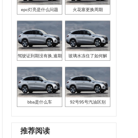
epc灯亮是什么问题
火花塞更换周期
驾驶证到期没有换,逾期
玻璃水冻住了如何解
怎么办??
决？
bba是什么车
92号95号汽油区别
推荐阅读