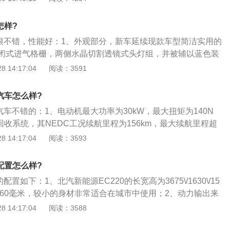
力方面，采用最大功率为30kW(41PS)的电机，峰值扭矩为1
磷酸铁锂电池，并且仅提供慢充方式，充满时间为7小时，NEDC
怎样?
66km。快充是以恒定的电流一直充满，慢充是电流随这电量的
准版很不错，性能好：1、外观部分，新车延续现款车型简洁实用的
流，对电池有一定的保护作用。两者的主要区别在于，慢充的
闭式进气格栅，两侧水晶切割透镜式头灯组，并被辅以蓝色装
对比较小，对动力电池本身的使用寿命影响小。而快充需要较
杠两侧加入圆形的日间行车灯，配合底部银色护板，富有运动
 14:17:04
阅读：3591
会对动力电池组的寿命产生一些影响。此外，还需要配套的设
面，新车相比原有的入门版取消了经典版车型的一键启动功
有太大的变化。尾部方面，设计较为简洁时尚，不规则尾灯组
源汽车怎么样?
贯穿，底部保险杠同样加入银色装饰，与车头相呼应；3、动
源汽车不错的：1、电动机最大功率为30kW，最大扭矩为140N
最大功率为41马力的电机，峰值扭矩为140Nm，更换为磷酸铁
收系统，其NEDC工况续航里程为156km，最大续航里程超
慢充方式，充满时间为7小时，NEDC工况续航里程为206k
车速超过100km\/h，在慢充模式下，可在7小时内完成充电；2、
 14:17:04
阅读：3593
了北汽新能源现有车型的设计。前大灯与大嘴式下部进气口形
的脸，而封闭式的上部“进气格栅”以及蓝色的北汽LOGO则表明
版配置怎么样?
；3、新车的外观主打年轻化风格，双色车身设计搭配黑色的
配置如下：1、北汽新能源EC220的长宽高为3675\/1630\/15
车顶行李架，营造出了一些跨界风格。EC180的侧身短小紧
360毫米，较小的身材非常适合在城市中使用；2、动力输出来
色铝合金轮圈也带来了一些时尚感。
kW，最大扭矩140N·m的前置永磁同步电机，与其搭配的是一
 14:17:04
阅读：3588
速箱，并提供S挡模式。官方NEDC下续航里程为162公里，最