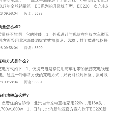
有多少电量了，一般这种新能源车子是充12个小时是比较合适
是2017年全球销量第一EC系列的升级版车型。EC220一次充电6
提升至171公里，等速续航提升至215公里；2、能量久：EC220
 09:58:04
阅读：3677
收系统，可使续航增加10%，可行驶1520公里；3、起步
，4挡智能控制行车稳起步快，0--50km\/h加速时间仅需6s；
0质量怎么样?
研发纯电动汽车专业底盘，转向性、操稳性大幅提升，灵活自
20质量很不错啊，它的性能：1、外观设计与现款在售版本车型无
说升级版的EC220增加了用户用车体验，更好开、更灵动。
观方面采用北汽新能源家族式前脸设计风格，封闭式进气格栅
型，头灯采用卤素光源，进行了前部装饰融入了少量镀铬装饰
 09:58:04
阅读：3500
，此次新增版本车型主要对配置和电池组方面进行调整；2、
主流的微型车设计风格，非常小巧、灵动，车身整体尺寸为36
0充电方式是什么?
m×1518mm，轴距为2360mm，2.3m的轴距对于日常代步用车也
20充电方式如下：1、便携充电是指使用随车附带的便携充电线连
65\/50R14尺寸轮胎，更加小巧，灵活；3、内饰方面新增车
电。这是一种非常方便的充电方式，只要能找到插座，就可以
一键启动功能，其它配置无任何差异，标配三幅式多功能方向
电桩是最常见的一种充电桩。一般私人用户购买电动汽车都会
 09:58:04
阅读：3851
椅，座椅填充非常不错，软硬度适中，包裹性支撑性良好，前
桩。当然，光有桩是不够的，还需要有车位并且物业同意安
靠背角度适中，后排座椅腿部空间有些局促，后排座椅支持整
桩虽然不错，但还有很多用户由于没有固定车位或是物业不配
内使用空间；4、动力方面，新增车型搭载30KW前置单电机驱
0充电功率怎么样?
充电桩。对他们来说，公共充电桩就成了唯一的选择。如果家
0N.m，电池组也更换为磷酸铁锂电池，匹配固定齿比变速箱，悬
0，负责任的告诉你，北汽自带充电宝接家用220v，用16a头，
就只能到公共充电桩充电了。公共充电桩一般由国家电网、南
逊式独立悬架后拖拽臂式非独立悬架，NEDC工况续航里程为2
700w1800w：1、日前，北汽新能源官方宣布旗下EC220新
业建设并维护经营。