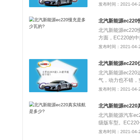
06KM。
增标准版车型，补贴后
发布时间：2021-04-28
万，此番推出新车
作为新增车型，车
北汽新能源ec22
原有的入门版（经
北汽新能源ec22
面，新车采用最大功
方面，EC220
磷酸铁锂电池，并
方向盘、倒车雷达
发布时间：2021-04-28
266km。
常见的旋钮式换挡机
的身高来看，在前
北汽新能源ec22
动，车主乘坐在后
北汽新能源ec2
辆使用费用方面，
气，动力也不错，
仅需0.05元电费
道，操控很一般，
发布时间：2021-04-28
然只是普通的车，
性十足，内饰挡次
北汽新能源ec22
题，后备箱也够用
北汽新能源汽车ec
这么多配置我是挺
级版车型。EC220
5公里；2、能量久
发布时间：2021-04-28
行驶1520公里；