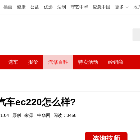
插画
健康
公益
优选
法制
守艺中华
应急中国
更多
地
选车
报价
汽修百科
特卖活动
经销商
车ec220怎么样?
1:04
原创
来源：中华网
阅读：3458
咨询技师