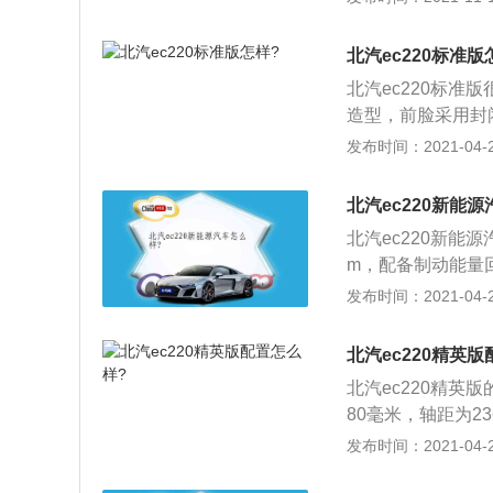
其余无明显区别。动
40Nm，更换为
北汽ec220标准版
工况续航里程为2
北汽ec220标
增加会逐渐减少电
造型，前脸采用封
充电电流和功率相
饰进行点缀，保险
发布时间：2021-04-28
大的电流和功率，
气息；2、配置方
施。
能，其它方面并没
北汽ec220新能
之间采用镀铬饰条
北汽ec220新能
力方面，新车采用
m，配备制动能量回
锂电池，并且仅提供
过200km，最高
发布时间：2021-04-28
m。
外观造型完全颠覆
成了一张略显呆萌
北汽ec220精英
了其电动车的身份
北汽ec220精英版的
轮眉、小包围以及
80毫米，轴距为2
凑，高配车型的双
自一台最大功率36
发布时间：2021-04-28
台单速固定齿比变