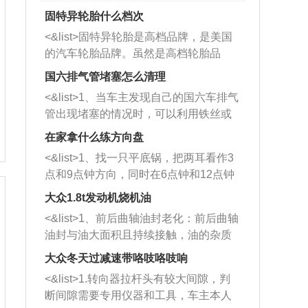
固特异轮胎什么档次
<&list>固特异轮胎是高档品牌，是美国
的汽车轮胎品牌。虽然是高档轮胎品
牌，但是中高低端的轮胎都有生产，这
国六排气管堵塞怎么清理
也是为了更好的开拓市场。
<&list>1、当车主发现自己的国六车排气
管出现堵塞的情况时，可以利用铁丝或
者是细棍，直接将杂物给取出来，如果
在家拿什么练方向盘
堵塞情况比较严重，也可以采取应急措
<&list>1、找一只平底锅，把两耳看作3
施。 <&list>2、直接利用木棍将所有的
点和9点钟方向，同时在6点钟和12点钟
杂物推到排气管里面的位置处，然后将
方向做一个标记。 <&list>2、双手握住
三元催化器拆解开，就可以将堵塞的东
大众1.8t发动机烧机油
平底锅两耳，然后往左打半圈、一圈、
西取出来。但如果是因为积碳过多引起
<&list>1、前后曲轴油封老化：前后曲轴
一圈半的练习，往右同样也要打相同的
的堵塞，就需要将三元催化器泡在草酸
油封与油大面积且持续接触，油的杂质
圈数。 <&list>3、最后强调要反复练
中进行清洗。 <&list>3、也可以利用清
和发动机内持续温度变化使其密封效果
习，这样就可以形成肌肉记忆，在真实
大众冬天过减速带咯吱咯吱响
洗剂对堵塞的情况得到解决，将清洗剂
逐渐减弱，导致渗油或漏油。<&list>2、
驾驶车辆时，不需要记忆也能打好方
放在燃油箱中，与燃油混合后，车辆启
<&list>1.转向器拉杆头有较大间隙，判
活塞间隙过大：积碳会使活塞环与缸体
向。
动时，就可以和汽油一起进入到燃烧
断间隙需要专用仪器和工具，车主本人
的间隙扩大，导致机油流入燃烧室中，