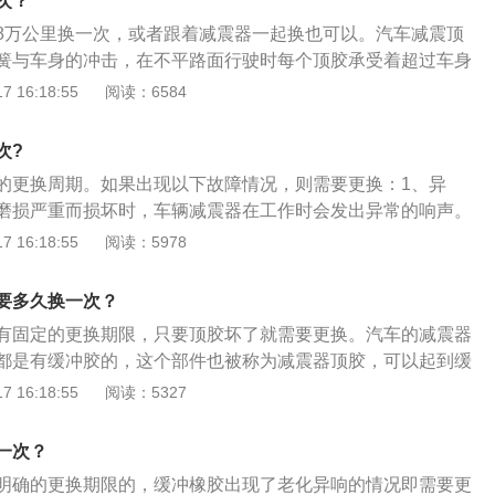
次？
驶时方向盘是歪的，说明顶胶需要更换。
8万公里换一次，或者跟着减震器一起换也可以。汽车减震顶
簧与车身的冲击，在不平路面行驶时每个顶胶承受着超过车身
击。减震顶胶盖能加硅胶垫，减振器加装硅胶有用。以下是加
 16:18:55
阅读：6584
、汽车减震缓冲胶一般是由橡胶材料制成，其和减震器、减震
助起到减震和缓冲的作用。2、在减震器工作的过程中，由减
次?
的冲击转化为弹簧的反复弹跳运动，同时再由减震器细化、加
的更换周期。如果出现以下故障情况，则需要更换：1、异
衰减，并最终以减震顶胶作最后的缓冲传导至车身。3、假如
磨损严重而损坏时，车辆减震器在工作时会发出异常的响声。
减震缓冲胶的车辆，在使用缓冲胶后，会明显感觉车辆在滤震
减震顶胶出现损坏时，车辆方向可能会出现轻微的偏移，难以
 16:18:55
阅读：5978
大的加强，同时对车辆的噪音控制也能够起到一定的作用。
度低等现象。3、噪音变大：由于缺少了顶胶的缓冲，减震器
便会将吸收到的震动和冲击毫无保留的由车架传导至驾乘室。
要多久换一次？
：即便减震器没有工作，由于顶胶的过度磨损和损坏，在原地
有固定的更换期限，只要顶胶坏了就需要更换。汽车的减震器
出非常明显的异响。
都是有缓冲胶的，这个部件也被称为减震器顶胶，可以起到缓
样可以提升汽车的舒适性。在减震器工作的过程中，由减震弹
 16:18:55
阅读：5327
击转化为弹簧的反复弹跳运动，同时再由减震器细化、加速弹
，并最终以减震顶胶作最后的缓冲传导至车身。如果顶胶损坏
一次？
些减速带或颠簸路面时顶胶会出现异响。
明确的更换期限的，缓冲橡胶出现了老化异响的情况即需要更