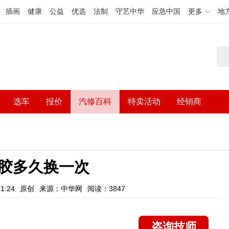
插画
健康
公益
优选
法制
守艺中华
应急中国
更多
地
选车
报价
汽修百科
特卖活动
经销商
胶多久换一次
1:24
原创
来源：中华网
阅读：3847
咨询技师