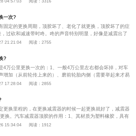
 04:57:03
阅读：3316
持车子的通过性；3、另外减震器顶胶，还有隔音效果轮胎，
胎噪，也是它来完成减轻的。
换一次?
有固定的更换周期，顶胶坏了、老化了就更换，顶胶坏了的症
差，过砍和减速带时咚。咚的声音特别明显，好像是减震出了
大，严重的可以听到轰轰的声音；3、方向变为倾斜也就是说在
 21:21:04
阅读：2755
是歪的，打直了不会走直线；4、在原地打方向是会发出吱吱
向盘也会感觉到。发出的声音会明显的左右来。
换?
是4万公里更换一次的：1、一般4万公里左右都会坏掉，对车
声增加（从前轮传上来的）、磨前轮胎内侧（需要举起来才易
；2、顶胶是否损坏有两个简单的差别办法：听声音，有些坏
 17:28:04
阅读：2855
时候有可能有声音（注意哈有可能，不是一定有声音的哈），
、顶胶损坏肯定会有吃胎问题，一旦发现，要马上到修理厂举
?
检查方法：举起汽车，不要太高，离地即可，手抓住轮子往上
定更换里程的，在更换减震器的时候一起更换就好了，减震器
让轮子上下有行程。证明已损坏，行程越大，证明越严重。
要更换。汽车减震器顶胶的作用：1、其材质为塑料橡胶，具有
；2、在完整的压力顶角通过一些减速带时，在车轮胎完全落
 15:34:04
阅读：1912
，感觉稍微向上，舒适度特别好；3、可以隔音，轮胎和地面