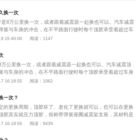
久换一次
好是8万公里换一次，或者跟着减震器一起换也可以。汽车减震
弹簧与车身的冲击，在不平路面行驶时每个顶胶承受着超过车
冲击。减震顶胶盖能加硅胶垫，减振器加装硅胶有用。2、减
 15:40:00
阅读：1147
的更换期限，只要顶胶坏了就需要更换了。以下是加装硅胶的
震缓冲胶一般是由橡胶材料制成，其和减震器、减震弹簧一
次
减震和缓冲的作用。2、在减震器工作的过程中，由减震弹簧
8万公里换一次，或者跟着减震器一起换也可以。汽车减震顶
转化为弹簧的反复弹跳运动，同时再由减震器细化、加速弹簧
簧与车身的冲击，在不平路面行驶时每个顶胶承受着超过车身
并最终以减震顶胶作最后的缓冲传导至车身。3、假如是原厂
击。减震顶胶盖能加硅胶垫，减振器加装硅胶有用。以下是加
 16:18:55
阅读：1062
冲胶的车辆，在使用缓冲胶后，会明显感觉车辆在滤震的质感
、汽车减震缓冲胶一般是由橡胶材料制成，其和减震器、减震
强，同时对车辆的噪音控制也能够起到一定的作用。
助起到减震和缓冲的作用。2、在减震器工作的过程中，由减
换一次？
的冲击转化为弹簧的反复弹跳运动，同时再由减震器细化、加
定的更换周期，顶胶坏了、老化了更换就可以，也可以在更换
衰减，并最终以减震顶胶作最后的缓冲传导至车身。3、假如
顶胶其实就压力顶胶，俗称带弹簧座圈减震架支座，其材料是
减震缓冲胶的车辆，在使用缓冲胶后，会明显感觉车辆在滤震
冲震动的作用，可以提高车辆的舒适性。减震器顶胶可以隔
 16:18:55
阅读：9439
大的加强，同时对车辆的噪音控制也能够起到一定的作用。
时可以减少对汽车的直接冲击，顶胶是橡胶制品，橡胶制品长
化现象。顶胶坏了的症状：1、舒适性变差，过减速带时有声