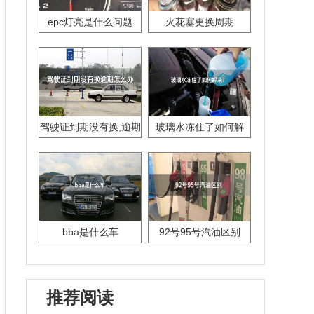
epc灯亮是什么问题
火花塞更换周期
驾驶证到期没有换,逾期
玻璃水冻住了如何解
怎么办??
决？
bba是什么车
92号95号汽油区别
推荐阅读