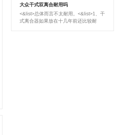
室，最后形成废气排出，就可以让三元
无法制作，需要将车辆送到修理厂或4s
造成烧机油。<&list>3、机油粘度。使用
大众干式双离合耐用吗
催化器得到清洗，排气管堵塞的情况就
店；<&list>2.车辆半轴套管防尘罩破
机油粘度过小的话，同样会有烧机油现
<&list>总体而言不太耐用。<&list>1、干
能够得到解决。
裂，破裂后会出现漏油现象，使半轴磨
象，机油粘度过小具有很好的流动性，
式离合器如果放在十几年前还比较耐
损严重，磨损的半轴容易损坏，产生异
容易窜入到气缸内，参与燃烧。<&list>
用，但是由于现在的汽车发动机动力输
响；<&list>3.稳定器的转向胶套和球头
4、机油量。机油量过多，机油压力过
出越来越高，使得干式离合器散热不足
老化，一般是使用时间过长造成的。解
大，会将部分机油压入气缸内，也会出
的缺陷也逐渐暴露出来。<&list>2、由于
决方法是更换新的质量好的转向橡胶套
现烧机油。<&list>5、机油滤清器堵塞：
干式双离合的工作环境暴露在空气中，
和球头。
会导致进气不畅，使进气压力下降，形
而离合器的散热也是通离合器罩上面的
成负压，使机油在负压的情况下吸入燃
几个小孔来进行散热。但是在行驶过程
烧室引起烧机油。<&list>6、正时齿轮或
中变速箱需要换挡，就不得不使得离合
链条磨损：正时齿轮或链条的磨损会引
器频繁工作。<&list>3、长时间的低速行
起气阀和曲轴的正时不同步。由于轮齿
驶以及过于频繁的启停，导致离合器的
或链条磨损产生的过量侧隙，使得发动
温度不断升高，而低速行驶时空气流动
机的调节无法实现：前一圈的正时和下
效率不高，无法将离合器中的热量有效
一圈可能就不一样。当气阀和活塞的运
的带走，导致离合器内部的温度不断升
动不同步时，会造成过大的机油消耗。
高，加速离合器的磨损。
解决方法：更换正时齿轮或链条。<&list
>7、内垫圈、进风口破裂：新的发动机
设计中，经常采用各种由金属和其他材