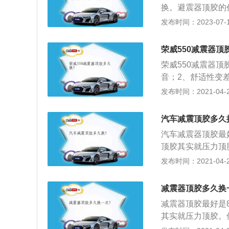
换。避震器顶胶的
的胎嘲；4、减少
发布时间：2023-07-17
状：1、舒适行变
听到轰轰的声响；
荣威550减震器顶
5、车辆方向盘跑
荣威550减震器
音；2、舒适性变
阵直接传到身体的
发布时间：2021-04-28
的角度，车辆却不
出“吱吱”声。顶
汽车减震顶胶多久
汽车减震器顶胶最
顶胶其实就压力顶
起到个缓冲的作用
发布时间：2021-04-28
后，将车身进行调
轮胎，轮胎与地面
减震器顶胶多久换
减震器顶胶最好是
其实就压力顶胶。
个缓冲的作用；2