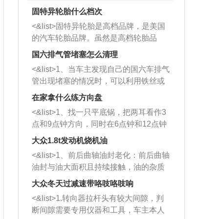
固特异轮胎什么档次
<&list>固特异轮胎是高档品牌，是美国
的汽车轮胎品牌。虽然是高档轮胎品
牌，但是中高低端的轮胎都有生产，这
国六排气管堵塞怎么清理
也是为了更好的开拓市场。
<&list>1、当车主发现自己的国六车排气
管出现堵塞的情况时，可以利用铁丝或
者是细棍，直接将杂物给取出来，如果
在家拿什么练方向盘
堵塞情况比较严重，也可以采取应急措
<&list>1、找一只平底锅，把两耳看作3
施。 <&list>2、直接利用木棍将所有的
点和9点钟方向，同时在6点钟和12点钟
杂物推到排气管里面的位置处，然后将
方向做一个标记。 <&list>2、双手握住
三元催化器拆解开，就可以将堵塞的东
大众1.8t发动机烧机油
平底锅两耳，然后往左打半圈、一圈、
西取出来。但如果是因为积碳过多引起
<&list>1、前后曲轴油封老化：前后曲轴
一圈半的练习，往右同样也要打相同的
的堵塞，就需要将三元催化器泡在草酸
油封与油大面积且持续接触，油的杂质
圈数。 <&list>3、最后强调要反复练
中进行清洗。 <&list>3、也可以利用清
和发动机内持续温度变化使其密封效果
习，这样就可以形成肌肉记忆，在真实
大众冬天过减速带咯吱咯吱响
洗剂对堵塞的情况得到解决，将清洗剂
逐渐减弱，导致渗油或漏油。<&list>2、
驾驶车辆时，不需要记忆也能打好方
放在燃油箱中，与燃油混合后，车辆启
<&list>1.转向器拉杆头有较大间隙，判
活塞间隙过大：积碳会使活塞环与缸体
向。
动时，就可以和汽油一起进入到燃烧
断间隙需要专用仪器和工具，车主本人
的间隙扩大，导致机油流入燃烧室中，