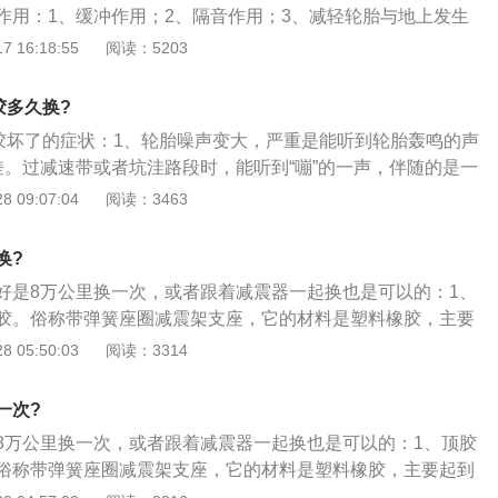
作用：1、缓冲作用；2、隔音作用；3、减轻轮胎与地上发生
轮胎受到坎坷地上波动产生的冲击力。避震器顶胶损坏的症
 16:18:55
阅读：5203
差，经过减速带时发出咚的声音；2、胎嘲声变大，严峻的能够
3、方向变为歪斜；4、在原地打方向是会发出吱吱的声响；
胶多久换?
偏。
顶胶坏了的症状：1、轮胎噪声变大，严重是能听到轮胎轰鸣的声
差。过减速带或者坑洼路段时，能听到“嘣”的一声，伴随的是一
冲击感，很生硬难受；3、直线行驶跑偏。方向盘保持着相同
 09:07:04
阅读：3463
能够维持直线行驶，总会自动跑偏；4、原地转动方向盘发
胶老化失去弹性，被挤压发生的声音。
换?
好是8万公里换一次，或者跟着减震器一起换也是可以的：1、
胶。俗称带弹簧座圈减震架支座，它的材料是塑料橡胶，主要
；2、在你经过减速带的时候，它会在你车子轮胎完全落地
 05:50:03
阅读：3314
整，保持车子的通过性；3、另外减震器顶胶，还有隔音效果
产生的胎噪，也是它来完成减轻的。
一次?
8万公里换一次，或者跟着减震器一起换也是可以的：1、顶胶
俗称带弹簧座圈减震架支座，它的材料是塑料橡胶，主要起到
、在你经过减速带的时候，它会在你车子轮胎完全落地后，将