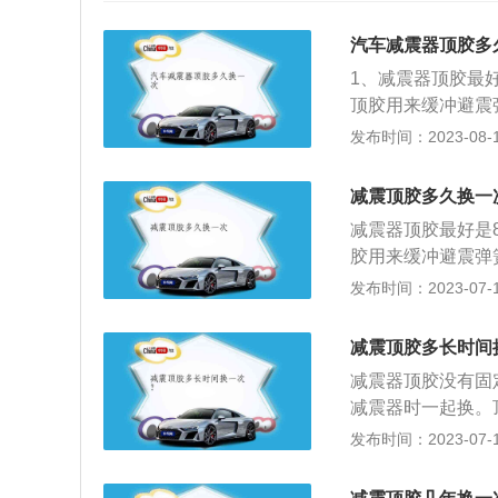
汽车减震器顶胶多
1、减震器顶胶最
顶胶用来缓冲避震
身的四分之一重量
发布时间：2023-08-19
震器顶胶没有固定
作用：1、汽车减
减震顶胶多久换一
样，可以辅助起到
减震器顶胶最好是
将路面产生的冲击
胶用来缓冲避震弹
固有振动的衰减，
的四分之一重量冲
发布时间：2023-07-17
并没有配备减震缓
装硅胶的作用：1
方面得到极大的加
弹簧一样，可以辅
减震顶胶多长时间
震弹簧将路面产生
减震器顶胶没有固
速弹簧固有振动的
减震器时一起换。
是原厂并没有配备
塑料橡胶，起到缓
发布时间：2023-07-17
的质感方面得到极
音，在轮胎受颠簸
时间使用会出现老