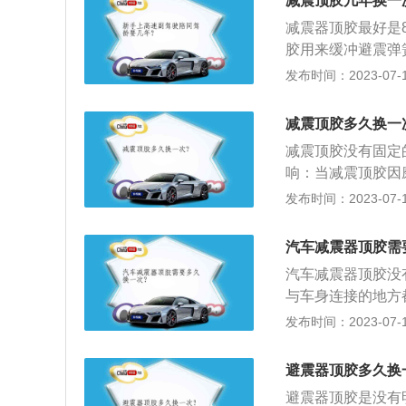
减震顶胶几年换一
音；2、在直线行
减震器顶胶最好是
胶用来缓冲避震弹
的四分之一重量冲
发布时间：2023-07-17
装硅胶的作用：1
弹簧一样，可以辅
减震顶胶多久换一
震弹簧将路面产生
减震顶胶没有固定
速弹簧固有振动的
响：当减震顶胶因
是原厂并没有配备
2、方向偏移：当
发布时间：2023-07-17
的质感方面得到极
回正，以及回正力
在工作的过程中，
汽车减震器顶胶需
4、原地转向异响
汽车减震器顶胶没
打动方向盘也会发
与车身连接的地方
冲震动的作用，这
发布时间：2023-07-17
簧将路面产生的冲
簧固有振动的衰减
避震器顶胶多久换
了，汽车在经过一
避震器顶胶是没有