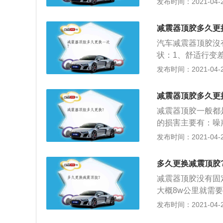
发布时间：2021-04-28
车身进行调整，保
轮胎与地面产生的
减震器顶胶多久更
汽车减震器顶胶沒
状：1、舒适行变
问题；2、胎嘲变
发布时间：2021-04-27
直线行驶时方向盘
的声音。严重的方
减震器顶胶多久更
减震器顶胶一般都
的损害主要有：噪
察觉）、引起吃胎
发布时间：2021-04-27
了，前减在行驶的
这个容易发现；3
多久更换减震顶胶
升机上检查；4、
减震器顶胶没有固
提，如果能提得动
大概8w公里就需
缓冲、减震的作用
发布时间：2021-04-26
地后将车身向上扶