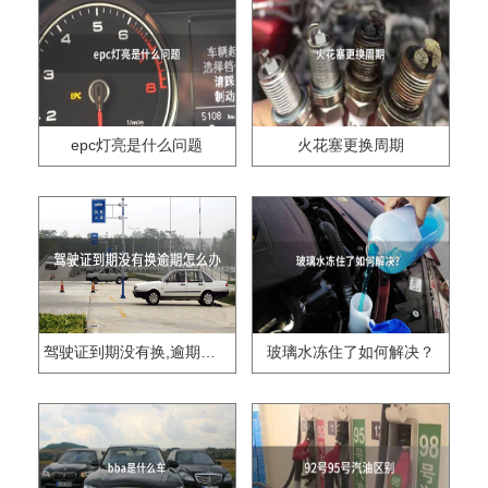
epc灯亮是什么问题
火花塞更换周期
驾驶证到期没有换,逾期怎么办??
玻璃水冻住了如何解决？