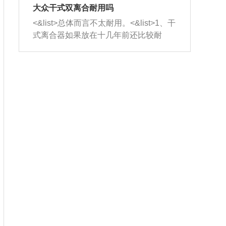
室，最后形成废气排出，就可以让三元
无法制作，需要将车辆送到修理厂或4s
造成烧机油。<&list>3、机油粘度。使用
大众干式双离合耐用吗
催化器得到清洗，排气管堵塞的情况就
店；<&list>2.车辆半轴套管防尘罩破
机油粘度过小的话，同样会有烧机油现
<&list>总体而言不太耐用。<&list>1、干
能够得到解决。
裂，破裂后会出现漏油现象，使半轴磨
象，机油粘度过小具有很好的流动性，
式离合器如果放在十几年前还比较耐
损严重，磨损的半轴容易损坏，产生异
容易窜入到气缸内，参与燃烧。<&list>
用，但是由于现在的汽车发动机动力输
响；<&list>3.稳定器的转向胶套和球头
4、机油量。机油量过多，机油压力过
出越来越高，使得干式离合器散热不足
老化，一般是使用时间过长造成的。解
大，会将部分机油压入气缸内，也会出
的缺陷也逐渐暴露出来。<&list>2、由于
决方法是更换新的质量好的转向橡胶套
现烧机油。<&list>5、机油滤清器堵塞：
干式双离合的工作环境暴露在空气中，
和球头。
会导致进气不畅，使进气压力下降，形
而离合器的散热也是通离合器罩上面的
成负压，使机油在负压的情况下吸入燃
几个小孔来进行散热。但是在行驶过程
烧室引起烧机油。<&list>6、正时齿轮或
中变速箱需要换挡，就不得不使得离合
链条磨损：正时齿轮或链条的磨损会引
器频繁工作。<&list>3、长时间的低速行
起气阀和曲轴的正时不同步。由于轮齿
驶以及过于频繁的启停，导致离合器的
或链条磨损产生的过量侧隙，使得发动
温度不断升高，而低速行驶时空气流动
机的调节无法实现：前一圈的正时和下
效率不高，无法将离合器中的热量有效
一圈可能就不一样。当气阀和活塞的运
的带走，导致离合器内部的温度不断升
动不同步时，会造成过大的机油消耗。
高，加速离合器的磨损。
解决方法：更换正时齿轮或链条。<&list
>7、内垫圈、进风口破裂：新的发动机
设计中，经常采用各种由金属和其他材