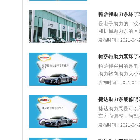
加强制动推力。即
产生很大的推力推
帕萨特助力泵坏了
弹簧使得制动踏板
是电子助力的，没
处于打开的状态，
和机械助力泵的区
室相互间可连通，
速时的转向轻便性
发布时间：2021-04-27
实现气室与大气相
统，即便液压坏了
真空的阀门关闭，
震动都反映到方向
动踏板产生喘气声
帕萨特助力泵坏了
与转向轴（小齿轮
膜片被拉向制动总
帕萨特采用的是电
输入轴和输出轴在
一步放大的功能。
助力转向助力大小
据车速传感器和转
操纵稳定性，正性
发布时间：2021-04-26
而完成实时控制助
常打方向，只是没
上发展起来的。它
助力工作原理：1
主要由三大部分构
捷达助力泵能修吗
在一起，当转向轴
器），转向助力机
捷达助力泵是可以
下产生的相对转动
动机仅在需要助力
车方向调整，为驾
器的信号决定电动
矩和转向角的大小
性、经济性上也有
发布时间：2021-04-26
向；2、电动助力
根据电压和车速的
情况，致使油位过
电动机产生的动力
力。 是电子助力，电
导致内部磨损，从