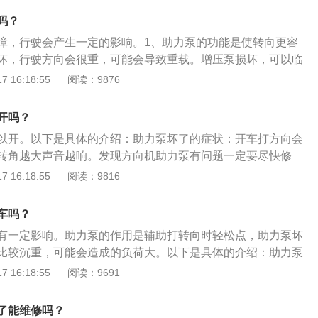
损坏转向机，管路清洁也很麻烦，不排除需要更换。
的易损件。随着汽车行驶里程的增加，刹车片和刹车盘会不断
吗？
车盘磨损到一定程度后，就需要更换了。驾驶员踩下制动踏板
障，行驶会产生一定的影响。1、助力泵的功能是使转向更容
动制动分泵通过制动液。此时制动分泵可以推动刹车片夹紧刹
坏，行驶方向会很重，可能会导致重载。增压泵损坏，可以临
。制动缸就是我们通常所说的制动钳。制动钳中有许多活塞。
即修复。2、助力泵主要分为转向助力泵和制动助力泵。转向
 16:18:55
阅读：9876
液需要定期更换，制动液是一种容易吸水的液体。如果制动液
向的动力源，是转向系统的“心脏”。制动助力泵是一个大直径
力会降低，制动距离会延长。当制动液含水量达到百分之3
有一个带有推杆的隔膜（或活塞），它将空腔分成两部分。一
。更换制动液时，请务必排空制动系统管路空中的空气。
开吗？
另一部分通过管道与发动机进气管连接。3、助力泵的故障主
以开。以下是具体的介绍：助力泵坏了的症状：开车打方向会
和异常转向噪音。低速时角度越大，声音越大。务必尽快修
转角越大声音越响。发现方向机助力泵有问题一定要尽快修
损的金属屑会损坏转向器，管路的清洁也很麻烦。不排除需要
损的金属屑会损坏转向机，管路清洁也很麻烦，不排除需要更
 16:18:55
阅读：9816
指一种有助于汽车性能提升和稳定的部件，主要是协助驾驶员
目前来说汽车都有助力泵，主要有方向助力泵和刹车真空助力
车吗？
：方向机助力泵主要是协助驾驶员作汽车方向调整，为驾驶员
有一定影响。助力泵的作用是辅助打转向时轻松点，助力泵坏
力强度，助力转向在汽车行驶的安全性、经济性上也有一定的
比较沉重，可能会造成的负荷大。以下是具体的介绍：助力泵
打方向会比较沉重、低速时转角越大声音越响。发现方向机助
 16:18:55
阅读：9691
尽快修理，否则助力泵磨损的金属屑会损坏转向机，管路清洁
需要更换。汽车助力泵是指一种有助于汽车性能提升和稳定的
了能维修吗？