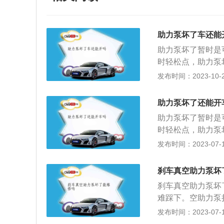
助力泵坏了车还能
助力泵坏了暂时是
时轻松点，助力泵
增压泵的主要作用
发布时间：2023-10-24
一旦损坏失去动力
动距离会延长。助
助力泵坏了还能开
为汽车转向的动力
助力泵坏了暂时是
真空腔体，内部有
时轻松点，助力泵
部份与大气相通，
增压泵的主要作用
发布时间：2023-07-17
造成转向沉和转向
一旦损坏失去动力
泵磨损的金属屑会
动距离会延长。助
刹车真空助力泵坏
为汽车转向的动力
刹车真空助力泵坏
真空腔体，内部有
难踩下。空助力泵
部份与大气相通，
系统是汽车中非常
发布时间：2023-07-17
造成转向沉和转向
主要部件包括tr