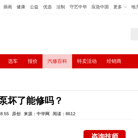
插画
健康
公益
优选
法制
守艺中华
应急中国
更多
地
选车
报价
汽修百科
特卖活动
经销商
泵坏了能修吗？
8:55
原创
来源：中华网
阅读：8612
咨询技师