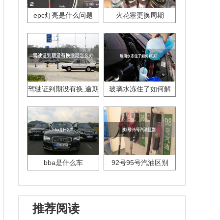
epc灯亮是什么问题
火花塞更换周期
驾驶证到期没有换,逾期
玻璃水冻住了如何解
怎么办??
决？
bba是什么车
92号95号汽油区别
推荐阅读