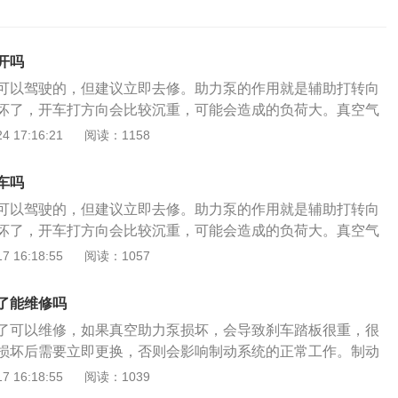
开吗
可以驾驶的，但建议立即去修。助力泵的作用就是辅助打转向
坏了，开车打方向会比较沉重，可能会造成的负荷大。真空气
是辅助驾驶员提高制动强度，降低驾驶员的制动强度。增压泵
 17:16:21
阅读：1158
，会明显感觉制动需要很大的力量，达不到原来的制动力，制
力泵主要分为转向助力泵和刹车助力泵，其中，转向助力泵作
车吗
源，是转向系统的心脏部位。而刹车助力泵是一个直径较大的
可以驾驶的，但建议立即去修。助力泵的作用就是辅助打转向
一个中部装有推杆的膜片（或活塞），将腔体隔成两部份，一
坏了，开车打方向会比较沉重，可能会造成的负荷大。真空气
另一部份通过管道与发动机进气管相连。助力泵出问题主要会
是辅助驾驶员提高制动强度，降低驾驶员的制动强度。增压泵
 16:18:55
阅读：1057
异响，低速时转角越大声音越响，一定要尽快修理，否则助力
，会明显感觉制动需要很大的力量，达不到原来的制动力，制
损坏转向机，管路清洁也很麻烦，不排除需要更换。
力泵主要分为转向助力泵和刹车助力泵，其中，转向助力泵作
了能维修吗
源，是转向系统的心脏部位。而刹车助力泵是一个直径较大的
了可以维修，如果真空助力泵损坏，会导致刹车踏板很重，很
一个中部装有推杆的膜片（或活塞），将腔体隔成两部份，一
损坏后需要立即更换，否则会影响制动系统的正常工作。制动
另一部份通过管道与发动机进气管相连。助力泵出问题主要会
重要的系统，关系到汽车行驶的稳定性和安全性。制动系统的
 16:18:55
阅读：1039
异响，低速时转角越大声音越响，一定要尽快修理，否则助力
ue空助力泵、主缸、分泵、制动片和制动盘。刹车片和刹车盘是