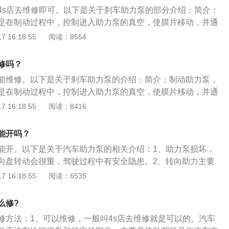
驾驶员作汽车方向调整。目前来说汽车都有助力泵，主要有方
4s店去维修即可。以下是关于刹车助力泵的部分介绍：简介：
空助力泵。助力泵的作用：方向机助力泵主要是协助驾驶员作
是在制动过程中，控制进入助力泵的真空，使膜片移动，并通
驾驶员减轻打方向盘的用力强度，助力转向在汽车行驶的安全
片上的推杆协助人力去踩动和推动制动踏板，从而对驾驶员踩
 16:18:55
阅读：8554
一定的作用。
的效果。损坏后的症状：刹车性能差或或无刹车效果；从外观
接处有漏油现象；刹车踏板回位慢或不回位；踩下制动踏板后
修吗？
。
能维修。以下是关于刹车助力泵的介绍：简介：制动助力泵，
是在制动过程中，控制进入助力泵的真空，使膜片移动，并通
片上的推杆协助人力去踩动和推动制动踏板，从而对驾驶员踩
 16:18:55
阅读：8416
的效果。结构：刹车助力泵是一个直径较大的真空腔体，内部
杆的膜片（或活塞），将腔体隔成两部份，一部份与大气相
能开吗？
管道与发动机进气管相连。
能开。以下是关于汽车助力泵的相关介绍：1、助力泵损坏，
向盘转动会很重，驾驶过程中有安全隐患。2、转向助力主要
车方向调整，为驾驶员减轻打方向盘的用力强度。3、助力转
 16:18:55
阅读：6535
全性、经济性上也有一定的长处。下面是汽车助力泵的工作原
时，转矩(转向)传感器会“感觉"到转向盘的力矩和拟转动的方
么修?
会通过数据总线发给电子控制单元，电控单元会根据传动力
修方法：1、可以维修，一般叫4s店去维修就是可以的。汽车
数据信号。3、电控单元向电动机控制器发出动作指令，从而