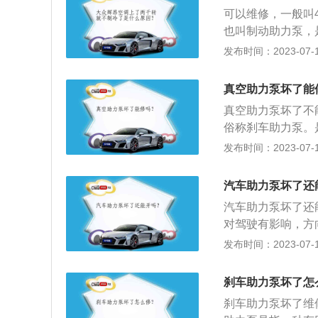
部件，主要是协助
可以维修，一般叫
向助力泵和刹车真
也叫制动助力泵，
汽车方向调整，为
过联运装置利用膜
发布时间：2023-07-17
性、经济性上也有
踏板的力产生放大
可看到真空泵外连
真空助力泵坏了能
能听到明显的异响
真空助力泵坏了不
俗称刹车助力泵。
过联运装置利用膜
发布时间：2023-07-17
踏板的力产生放大
有一个中部装有推
汽车助力泵坏了还
通，另一部分通过
汽车助力泵坏了还
对驾驶有影响，方
是协助驾驶员作汽
发布时间：2023-07-17
向在汽车行驶的安
理：1、汽车在转向
刹车助力泵坏了怎
向。2、收到信号
刹车助力泵坏了维
矩、拟转的方向等