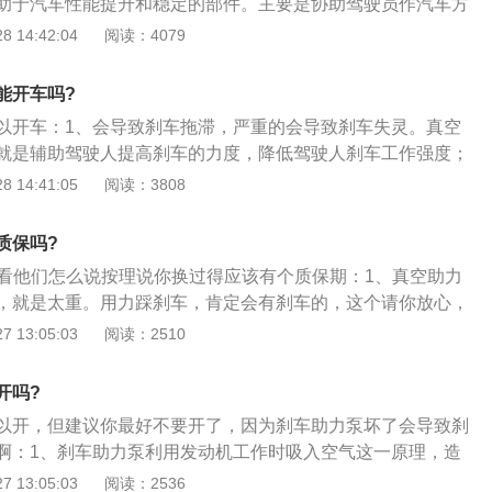
助于汽车性能提升和稳定的部件。主要是协助驾驶员作汽车方
体的需要输出相应大小的转动力矩从而产生了助力转向。
汽车都有助力泵，主要有方向助力泵和刹车真空助力泵；2、
 14:42:04
阅读：4079
助驾驶员作汽车方向调整，为驾驶员减轻打方向盘的用力强
向在汽车行驶的安全性、经济性上也有一定的作用；3、不要
能开车吗?
向时，马上回一点方向，油压非常大，经常这样容易憋漏管
以开车：1、会导致刹车拖滞，严重的会导致刹车失灵。真空
打方向，请不要把过大的阻力交给助力泵，同时对轮胎磨损也
就是辅助驾驶人提高刹车的力度，降低驾驶人刹车工作强度；
坏，失去助力，会明显感到刹车需要很大的力气，而且达不到
 14:41:05
阅读：3808
车距离延长；3、刹车助力泵是一个直径较大的真空腔体，内
推杆的膜片或活塞，将腔体隔成两部份，一部份与大气相通，
质保吗?
与发动机进气管相连。所以，发动机熄火时，由于没有了进气
s看他们怎么说按理说你换过得应该有个质保期：1、真空助力
了助力，制动所需要的人力将会很大。
，就是太重。用力踩刹车，肯定会有刹车的，这个请你放心，
劲；2、刹车助力泵是一个直径较大的真空腔体，内部有一个
 13:05:03
阅读：2510
片或活塞，将腔体隔成两部份，一部份与大气相通，另一部分
进气管相连；3、所以，发动机熄火时，由于没有了进气真空
开吗?
力，制动所需要的人力将会很大。
以开，但建议你最好不要开了，因为刹车助力泵坏了会导致刹
啊：1、刹车助力泵利用发动机工作时吸入空气这一原理，造
空，相对于另一侧正常空气压力产生压力差，利用这压力差来
 13:05:03
阅读：2536