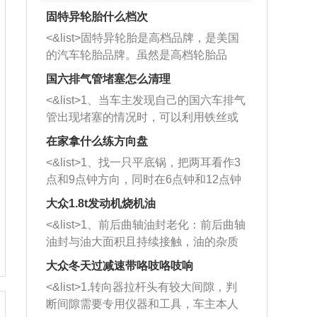
固特异轮胎什么档次
<&list>固特异轮胎是高档品牌，是美国
的汽车轮胎品牌。虽然是高档轮胎品
牌，但是中高低端的轮胎都有生产，这
国六排气管堵塞怎么清理
也是为了更好的开拓市场。
<&list>1、当车主发现自己的国六车排气
管出现堵塞的情况时，可以利用铁丝或
者是细棍，直接将杂物给取出来，如果
在家拿什么练方向盘
堵塞情况比较严重，也可以采取应急措
<&list>1、找一只平底锅，把两耳看作3
施。 <&list>2、直接利用木棍将所有的
点和9点钟方向，同时在6点钟和12点钟
杂物推到排气管里面的位置处，然后将
方向做一个标记。 <&list>2、双手握住
三元催化器拆解开，就可以将堵塞的东
大众1.8t发动机烧机油
平底锅两耳，然后往左打半圈、一圈、
西取出来。但如果是因为积碳过多引起
<&list>1、前后曲轴油封老化：前后曲轴
一圈半的练习，往右同样也要打相同的
的堵塞，就需要将三元催化器泡在草酸
油封与油大面积且持续接触，油的杂质
圈数。 <&list>3、最后强调要反复练
中进行清洗。 <&list>3、也可以利用清
和发动机内持续温度变化使其密封效果
习，这样就可以形成肌肉记忆，在真实
大众冬天过减速带咯吱咯吱响
洗剂对堵塞的情况得到解决，将清洗剂
逐渐减弱，导致渗油或漏油。<&list>2、
驾驶车辆时，不需要记忆也能打好方
放在燃油箱中，与燃油混合后，车辆启
<&list>1.转向器拉杆头有较大间隙，判
活塞间隙过大：积碳会使活塞环与缸体
向。
动时，就可以和汽油一起进入到燃烧
断间隙需要专用仪器和工具，车主本人
的间隙扩大，导致机油流入燃烧室中，