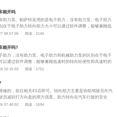
使膜片两边只有很小的压力差，由于膜片的面积很大，仍可以
动膜片向压力小的一端运动；2、在工作的状态下，推杆回位
车能开吗
处于初始位置，此时，真空管与真空助力器连接位置的单向阀
有助力泵。帕萨特采用的是电子助力，没有助力泵。电子助力
在助力器内部，隔膜将其分为真空气室和应用气室，这两个气
别在于电子助力转向助力大小可以通过软件调整，能够兼顾低
在大多数时间里二者都与外界隔绝，通过有两个阀门装置可以
和高速时的操纵稳定性，正性能好。可靠性强，不依赖电子系
 08:57:05
阅读：2140
连；3、在发动机运转时，踩下制动踏板，在推杆的作用下，
也还是能正常打方向，只是没助力而已。路感非常清晰，任何
同时，推杆另一端的空气阀门被开启，待空气进入后（踩下制
盘上。电动助力工作原理： 1、eps的基本原理是：转矩传感器
的原因）便会造成腔内气压不平衡的状态，在负压的作用下，
车能开吗?
轴）连接在一起，当转向轴转动时，转矩传感器开始工作，把
泵一端，进而带动制动总泵的推杆，这便实现了将腿部力量进
子助力，没有助力泵。电子助力和机械助力泵的区别在于电子
扭杆作用下产生的相对转动角位移变成电信号传给ecu，ecu根
可以通过软件调整，能够兼顾低速时的转向轻便性和高速时的
矩传感器的信号决定电动机的旋转方向和助力电流的大小，从
能好。可靠性强，不依赖电子系统，即便液压坏了也还是能正
 10:15:03
阅读：1751
力转向； 2、电动助力转向系统是在传统机械转向系统的基础
助力而已。路感非常清晰，任何震动都反映到方向盘上。电动
利用电动机产生的动力来帮助驾驶员进行转向操作； 3、系統
、EPS的基本原理是：转矩传感器与转向轴（小齿轮轴）连接
成，信号传感装置（包括扭矩传感器、转角传感器和车速传感
?
转动时，转矩传感器开始工作，把输入轴和输出轴在扭杆作用
构（电机、离合器、减速传动机构）及电子控制装置；4、电
维修的，前往相关4S店即可。转向助力主要是协助驾驶员作汽
角位移变成电信号传给ECU，ECU根据车速传感器和转矩传感
时工作，驾驶员在操纵转向盘时，扭矩转角传感器根据输入扭
驶员减轻打方向盘的用力强度。助力转向在汽车行驶的安全
机的旋转方向和助力电流的大小，从而完成实时控制助力转
产生相应的电压信号，车速传感器检测到车速信号，控制单元
一定的作用。助力泵异响的原因如下：1、助力泵出现漏油的
 07:48:02
阅读：1694
转向系统是在传统机械转向系统的基础上发展起来的。它利用
信号，给出指令控制电动机运转，从而产生所需要的转向助
低，导致在打方向盘时出现异响；2、助力泵冷车润滑不良，
来帮助驾驶员进行转向操作；3、系統主要由三大部分构成，
子助力损坏无法继续驾驶。auto.china.com
而产生异响；3、助力泵安装不牢固，致使工作时导致异响的