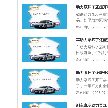
泵磨损的金属屑会
两个需要定期更换
助力泵坏了还能开
磨损。刹车片和刹
如果助力泵发生故
后，制动总泵将推
易。如果助力泵损
车盘，使汽车减速
时驱动，但建议立
发布时间：2023-07-17
制动系统中的制动
助力泵作为汽车转
含水量过高，制动
的真空腔。在中间
时，需要立即更换
车助力泵坏了还能
部分与大气连接，
车助力泵坏了还可
要会导致转向下沉
比较沉重、低速时
理，否则助力泵磨
理，否则助力泵磨
发布时间：2023-07-17
更换。
换。汽车助力泵是
作汽车方向调整。
助力泵坏了还能开
泵。助力泵的作用
助力泵坏了开车会
减轻打方向盘的用
了，开车打方向会
作用。
坏了的症状：开车
发布时间：2023-07-17
力泵有问题一定要
也很麻烦，不排除
刹车真空助力泵坏