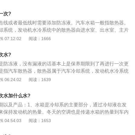
后打开膨胀水壶并加注水箱清洗剂；2、启动发动机，直至散
运转5--10分钟；3、熄火并将车辆前保险杠卸下。拆卸时一
一次?
螺丝均已拧下，同时再缓慢的由两端向中间慢慢拆卸，切不要
告线或者最低线时需要添加防冻液。汽车水箱一般指散热器。
4、确保冷却液温度完全冷却过后将水箱清洗剂随着冷却液一
却系统，发动机水冷系统中的散热器由进水室、出水室、主片
换新的发动机冷却液。
分构成。汽车水箱保养方式如下：1、将车辆停稳并熄火，待
 07:12:02
阅读：1666
后打开膨胀水壶并加注水箱清洗剂；2、启动发动机，直至散
运转5--10分钟；3、熄火并将车辆前保险杠卸下。拆卸时一
次水?
螺丝均已拧下，同时再缓慢的由两端向中间慢慢拆卸，切不要
是防冻液，没有漏液的话基本上是保养期限到了再进行一次更
4、确保冷却液温度完全冷却过后将水箱清洗剂随着冷却液一
是指汽车散热器，散热器属于汽车冷却系统，发动机水冷系统
换新的发动机冷却液。
室、出水室、主片及散热器芯等三部分构成。汽车水箱加水步
 06:24:02
阅读：1639
针方向转动压力盖，如果听到嘶嘶声，等到声音消失后再打
冷却液加注在冷却液膨胀罐内，达到膨胀罐MAX和MIN刻度之
次水加什么水?
冷却液膨胀罐盖打开的情况下，启动发动机；4、启动发动机
期以及产品：1、水箱是冷却系的主要部分，通过冷却液在发
慢慢减少，这时候再添加适量的冷却液到膨胀罐内，直至液面
来保持发动机的热量。冬天的空调也是传递水箱的热量到车内
MAX和MIN度之间的位置；5、重新装上盖子，确保压力盖用
散热器，是汽车冷却系统中主要机件；功用是散发热量，冷却
 04:54:03
阅读：1653
。
量，流到散热器后热量散去，再回到水套内循环，达到调温；
的话，跑了几万公里后可以去清洗一次水箱，这时顺便就可以