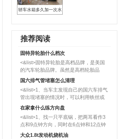
轿车水箱多久加一次水
推荐阅读
固特异轮胎什么档次
<&list>固特异轮胎是高档品牌，是美国
的汽车轮胎品牌。虽然是高档轮胎品
牌，但是中高低端的轮胎都有生产，这
国六排气管堵塞怎么清理
也是为了更好的开拓市场。
<&list>1、当车主发现自己的国六车排气
管出现堵塞的情况时，可以利用铁丝或
者是细棍，直接将杂物给取出来，如果
在家拿什么练方向盘
堵塞情况比较严重，也可以采取应急措
<&list>1、找一只平底锅，把两耳看作3
施。 <&list>2、直接利用木棍将所有的
点和9点钟方向，同时在6点钟和12点钟
杂物推到排气管里面的位置处，然后将
方向做一个标记。 <&list>2、双手握住
三元催化器拆解开，就可以将堵塞的东
大众1.8t发动机烧机油