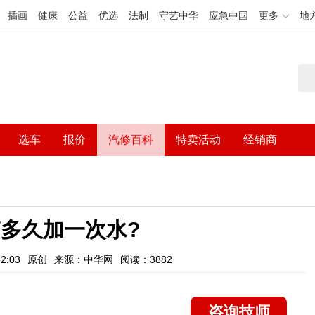
插画
健康
公益
优选
法制
守艺中华
应急中国
更多
地
选车
报价
汽修百科
特卖活动
经销商
多久加一次水?
2:03
原创
来源：中华网
阅读：3882
咨询技师