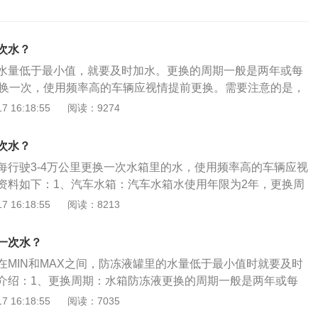
次水？
水量低于最小值，就要及时加水。更换的周期一般是两年或每
更换一次，使用频率高的车辆应视情提前更换。需要注意的是，
防冻液而不是自来水。根据车辆属地选择防冻液，国产车防冻
 16:18:55
阅读：9274
不能混用，因此在选购时要根据自己车辆属地选择合适的防冻
的防锈剂、消泡剂和色素与国产车防冻液的化学成分不一致，
次水？
学反应，引发结垢、腐蚀等不良后果。
每行驶3-4万公里更换一次水箱里的水，使用频率高的车辆应视
资料如下：1、汽车水箱：汽车水箱水使用年限为2年，更换周
箱水和防冻液：汽车水箱里必须加专用水箱水或者合格的防冻
 16:18:55
阅读：8213
者防冻液尽量选择质量好的稀释型水箱水或者防冻液，出现意
来水，防止应缺水造成不必要的损失，还有专用水箱水和防冻
一次水？
在MIN和MAX之间，防冻液罐里的水量低于最小值时就要及时
介绍：1、更换周期：水箱防冻液更换的周期一般是两年或每
更换一次，使用频率高的车辆应视情提前更换。2、注意事项：加
 16:18:55
阅读：7035
万不可加自来水，自来水容易沸腾而且水里面有很多的物质，