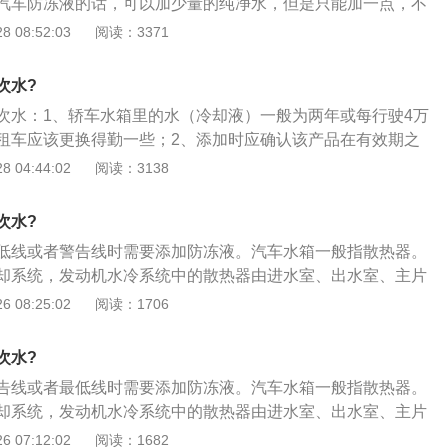
汽车防冻液的话，可以加少量的纯净水，但是只能加一点，不
严重。而且到了冬季之后我们一定要使用汽车防冻液，而且必
 08:52:03
阅读：3371
车防冻液，因为汽车防冻液的品牌不同，可能成分也不同，混
造成其他的问题；2、很多人们都会问那么多长时间汽车需要
次水?
；3、其实这要根据车主使用汽车的频繁程度，如果人们经常
次水：1、轿车水箱里的水（冷却液）一般为两年或每行驶4万
冻液添加的就会频繁，如果很少使用汽车的话，一般就不需要
租车应该更换得勤一些；2、添加时应确认该产品在有效期之
在每次开车之前最好看一下，汽车是否需要添加防冻液，做到
旧液，将冷却系统清洗干净后，再换上新液；3、当防冻液不
 04:44:02
阅读：3138
牌、同一型号的防冻液补充。
次水?
低线或者警告线时需要添加防冻液。汽车水箱一般指散热器。
却系统，发动机水冷系统中的散热器由进水室、出水室、主片
分构成。汽车水箱保养方式如下：1、将车辆停稳并熄火，待
 08:25:02
阅读：1706
后打开膨胀水壶并加注水箱清洗剂；2、启动发动机，直至散
运转5--10分钟；3、熄火并将车辆前保险杠卸下。拆卸时一
次水?
螺丝均已拧下，同时再缓慢的由两端向中间慢慢拆卸，切不要
告线或者最低线时需要添加防冻液。汽车水箱一般指散热器。
4、确保冷却液温度完全冷却过后将水箱清洗剂随着冷却液一
却系统，发动机水冷系统中的散热器由进水室、出水室、主片
换新的发动机冷却液。
分构成。汽车水箱保养方式如下：1、将车辆停稳并熄火，待
 07:12:02
阅读：1682