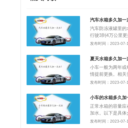
汽车水箱多久加一
汽车防冻液罐里的
行驶3到4万公里
这里说的水指的是
发布时间：2023-07-17
液和进口车防冻液
液。因为进口车里
夏天水箱多久加一
如果混用会引起化
小车一般为两年或
情提前更换。相关
期为2年。2、水
发布时间：2023-07-17
液，选择水箱水或
外缺水可以补充自
小车的水箱多久加
液都是防冻防沸。
正常水箱的容量应
加水。以下是具体
行驶3-4万公里
发布时间：2023-07-17
注防冻液即可，千