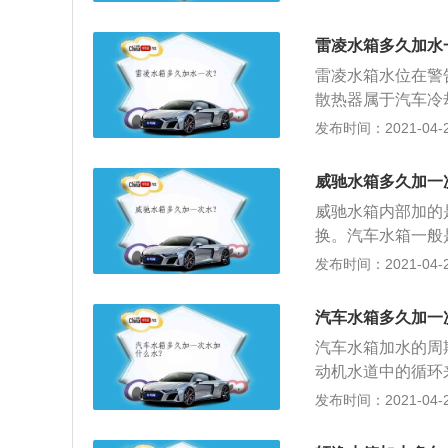
冷却液温度降下来
热风扇工作后再怠速
雷凌水箱多久加水
定要确保所有固定
雷凌水箱水位在警
将固定卡扣弄断；
散热器属于汽车冷
同排出，最后再更
及散热器芯等三部
发布时间：2021-04-26
冷却液温度降下来
热风扇工作后再怠速
威驰水箱多久加一
定要确保所有固定
威驰水箱内部加的
将固定卡扣弄断；
换。汽车水箱一般
同排出，最后再更
中的散热器由进水
发布时间：2021-04-26
骤如下：1、逆时
开；2、将适量的
汽车水箱多久加一
间的位置；3、在
汽车水箱加水的周
后，罐内冷却液会
动机水道中的循环
达到冷却液膨胀罐
的。汽车水箱又称
发布时间：2021-04-26
手拧紧并完全入位
水在水套中吸收热
2、如果加的是水