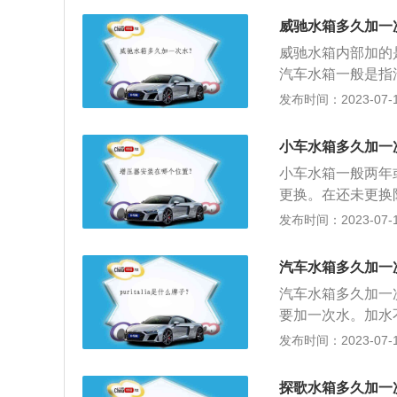
很容易生成锈迹和
威驰水箱多久加一
液：国产车防冻液
威驰水箱内部加的
选择合适的防冻液
汽车水箱一般是指
学成分不一致，如
散热器由进水室、
发布时间：2023-07-17
量选择四季通用的
下：1、逆时针方
更换防冻液的麻烦
将适量的冷却液加
小车水箱多久加一
3、在冷却液膨胀
小车水箱一般两年
液会慢慢减少，这
更换。在还未更换
X和MIN度之间
却液正常的容量应
发布时间：2023-07-17
的水指的是防冻液
冻坏发动机气缸体
汽车水箱多久加一
实防冻液全年都要
汽车水箱多久加一
要加一次水。加水
水不是固定时间加
发布时间：2023-07-17
出行，就需要经常
中间位置最好。加
探歌水箱多久加一