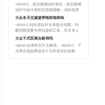
平底锅两耳，然后往左打半圈、一圈、
西取出来。但如果是因为积碳过多引起
<&list>1、前后曲轴油封老化：前后曲轴
一圈半的练习，往右同样也要打相同的
的堵塞，就需要将三元催化器泡在草酸
油封与油大面积且持续接触，油的杂质
圈数。 <&list>3、最后强调要反复练
中进行清洗。 <&list>3、也可以利用清
和发动机内持续温度变化使其密封效果
习，这样就可以形成肌肉记忆，在真实
大众冬天过减速带咯吱咯吱响
洗剂对堵塞的情况得到解决，将清洗剂
逐渐减弱，导致渗油或漏油。<&list>2、
驾驶车辆时，不需要记忆也能打好方
放在燃油箱中，与燃油混合后，车辆启
<&list>1.转向器拉杆头有较大间隙，判
活塞间隙过大：积碳会使活塞环与缸体
向。
动时，就可以和汽油一起进入到燃烧
断间隙需要专用仪器和工具，车主本人
的间隙扩大，导致机油流入燃烧室中，
室，最后形成废气排出，就可以让三元
无法制作，需要将车辆送到修理厂或4s
造成烧机油。<&list>3、机油粘度。使用
大众干式双离合耐用吗
催化器得到清洗，排气管堵塞的情况就
店；<&list>2.车辆半轴套管防尘罩破
机油粘度过小的话，同样会有烧机油现
<&list>总体而言不太耐用。<&list>1、干
能够得到解决。
裂，破裂后会出现漏油现象，使半轴磨
象，机油粘度过小具有很好的流动性，
式离合器如果放在十几年前还比较耐
损严重，磨损的半轴容易损坏，产生异
容易窜入到气缸内，参与燃烧。<&list>
用，但是由于现在的汽车发动机动力输
响；<&list>3.稳定器的转向胶套和球头
4、机油量。机油量过多，机油压力过
出越来越高，使得干式离合器散热不足
老化，一般是使用时间过长造成的。解
大，会将部分机油压入气缸内，也会出
的缺陷也逐渐暴露出来。<&list>2、由于
决方法是更换新的质量好的转向橡胶套
现烧机油。<&list>5、机油滤清器堵塞：
干式双离合的工作环境暴露在空气中，
和球头。
会导致进气不畅，使进气压力下降，形
而离合器的散热也是通离合器罩上面的
成负压，使机油在负压的情况下吸入燃
几个小孔来进行散热。但是在行驶过程
烧室引起烧机油。<&list>6、正时齿轮或
中变速箱需要换挡，就不得不使得离合
链条磨损：正时齿轮或链条的磨损会引
器频繁工作。<&list>3、长时间的低速行
起气阀和曲轴的正时不同步。由于轮齿
驶以及过于频繁的启停，导致离合器的