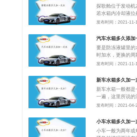
垢，要选择一般的
探歌舱位于发动机
需要加入防冻液，
若水箱内冷却液位处
换，如果是防冻液
剂，紧急情况下可
发布时间：2021-11-10
意。
并确认散热器冷却
却水后，立即开启
汽车水箱多久添加
是否正常工作。如
要是防冻液罐里的
时加水，更换的周
应视情况提前更换
发布时间：2021-11-10
的全称叫做防冻冷
停车时冷却液结冰
新车水箱多久加一
时，则能有效防止
新车水箱一般都是
项：1、尽量使用
一遍，这里所说的
如果混合使用，多
液；2、当然如果
发布时间：2021-04-28
防冻液的有效期多
净水，但是只能加
内。3、必须定期
一定要使用汽车防
得勤一些。更换时
小车水箱多久加一
品牌不同，可能成
兑水使用。
小车一般为两年或