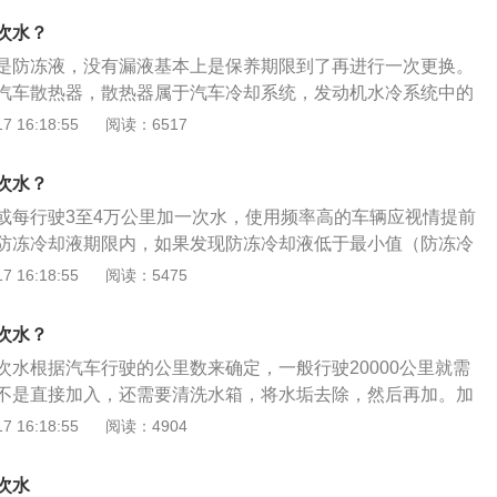
水垢。以下是一些其他内容介绍：1、根据车辆属地选择防冻
次水？
和进口车防冻液不能混用，因此在选购时要根据自己车辆属地
是防冻液，没有漏液基本上是保养期限到了再进行一次更换。
。因为进口车里的防锈剂、消泡剂和色素与国产车防冻液的化
汽车散热器，散热器属于汽车冷却系统，发动机水冷系统中的
果混用会引起化学反应，引发结垢、腐蚀等不良后果。2、尽
出水室、主片及散热器芯等三部分构成。汽车水箱加水步骤如
 16:18:55
阅读：6517
防冻液，现在大多数的防冻液都是四季通用，这样省去了冬季
向转动压力盖，如果听到嘶嘶声，等到声音消失后再打开；2、
。
注在冷却液膨胀罐内，达到膨胀罐MAX和MIN之间的位置；
次水？
罐盖打开的情况下，启动发动机；4、启动发动机后，罐内冷却
或每行驶3至4万公里加一次水，使用频率高的车辆应视情提前
时候再添加适量的冷却液到膨胀罐内，直至液面达到冷却液MA
防冻冷却液期限内，如果发现防冻冷却液低于最小值（防冻冷
的位置；5、重新装上盖子，确保压力盖用手拧紧并完全入位。
在MIN和MAX之间），就要及时增加。需要注意的是，这里说
 16:18:55
阅读：5475
，其是可以防止在寒冷冬季停车时冷却液结冰而胀裂散热器和
，全称防冻冷却液。许多人认为防冻液只是冬天才使用，但其
次水？
使用。
次水根据汽车行驶的公里数来确定，一般行驶20000公里就需
不是直接加入，还需要清洗水箱，将水垢去除，然后再加。加
入，根据用车的情况而定，如果经常用车或者大多数用于长途
 16:18:55
阅读：4904
注意水箱的情况。在加水时有最低刻度和最高刻度，一般加到
水时要注意不要选择自来水，因为里面有杂质，容易产生水
次水