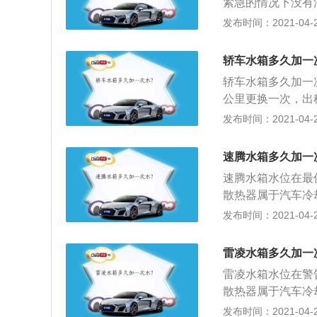
紧急的情况下没有
然造成的结果非常
发布时间：2021-04-28
须是同一品牌的汽
在一起使用，容易
轿车水箱多久加一
添加一次防冻液呢
轿车水箱多久加一
使用汽车，那么防
公里更换一次，出
添加防冻液。人们
内，更换时应放净
发布时间：2021-04-28
有备无患。
足时，要用同一品
速腾水箱多久加一
速腾水箱水位在最
散热器属于汽车冷
及散热器芯等三部
发布时间：2021-04-26
冷却液温度降下来
热风扇工作后再怠速
雷凌水箱多久加一
定要确保所有固定
雷凌水箱水位在警
将固定卡扣弄断；
散热器属于汽车冷
同排出，最后再更
及散热器芯等三部
发布时间：2021-04-26