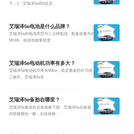
下：1、艾瑞泽5e450还支...
艾瑞泽5e电池是什么品牌？
艾瑞泽5e的电池类型为三元锂电池，配备容量为4
9KWh，电池包能量密度...
艾瑞泽5e电动机功率有多大？
艾瑞泽5e电动机功率有90kw，其是紧凑型4门5座
三厢车。艾瑞泽5e车...
艾瑞泽5e备胎在哪里？
艾瑞泽5e备胎在后备箱板下面，艾瑞泽5e后备箱
内部规整性一般，后排座椅...