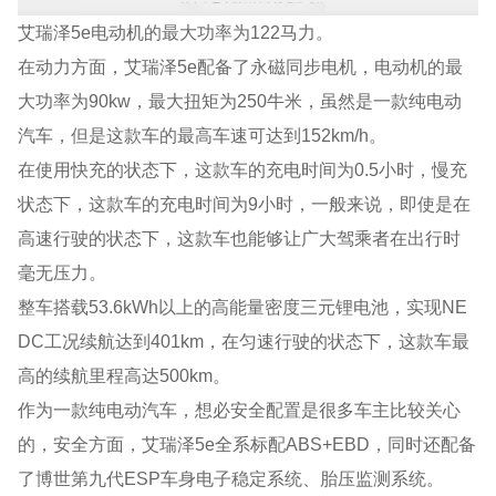
艾瑞泽5e电动机的最大功率为122马力。
在动力方面，艾瑞泽5e配备了永磁同步电机，电动机的最
大功率为90kw，最大扭矩为250牛米，虽然是一款纯电动
汽车，但是这款车的最高车速可达到152km/h。
在使用快充的状态下，这款车的充电时间为0.5小时，慢充
状态下，这款车的充电时间为9小时，一般来说，即使是在
高速行驶的状态下，这款车也能够让广大驾乘者在出行时
毫无压力。
整车搭载53.6kWh以上的高能量密度三元锂电池，实现NE
DC工况续航达到401km，在匀速行驶的状态下，这款车最
高的续航里程高达500km。
作为一款纯电动汽车，想必安全配置是很多车主比较关心
的，安全方面，艾瑞泽5e全系标配ABS+EBD，同时还配备
了博世第九代ESP车身电子稳定系统、胎压监测系统。