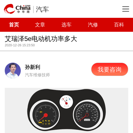
汽车
首页
文章
选车
汽修
百科
艾瑞泽5e电动机功率多大
2020-12-26 15:23:50
孙新利
我要咨询
汽车维修技师