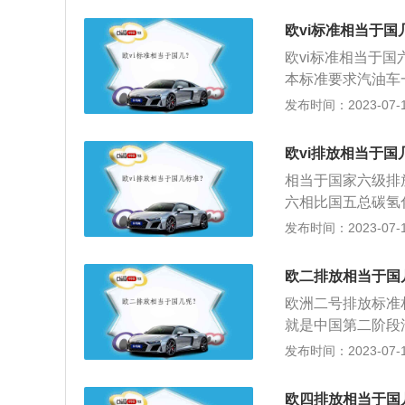
欧三、欧四汽车排
化器活性层等技术
国3号标准的尾气
欧vi标准相当于国
物）、CO（一氧
0。而中国4号标
欧vi标准相当于国
有冷却装置，可将
限值要求，保证车
本标准要求汽油车
染物排放标准，轻型
合性的要求。
排放限值降低50%
发布时间：2023-07-17
年1月1日起执行
准，但低于国家V
步降低了污染物排
项B阶段，计划分别
国4标准将进一步降
欧vi排放相当于国
施，对一氧化碳、
相当于国家六级排
六相比国五总碳氢
排放限值降低了5
发布时间：2023-07-17
的CO（一氧化二氮
烟尘）以及其他有
欧二排放相当于国
放标准已由欧洲I改
欧洲二号排放标准
常用的欧I和欧I
就是中国第二阶段
重型柴油车辆（质量大
标准，也就是说，
发布时间：2023-07-17
盟一）适用于199
法规与欧Ⅱ排放法
之后登记的车辆。
技术还处于较为落
欧四排放相当于国