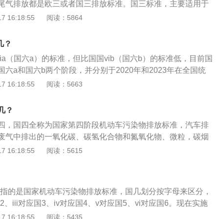
尾气排放都是欧三或者国三排放标准。国三标准，主要适用于
的汽车都必须符合国六A标准；第二阶段，从2023年7月1日
车和柴油车，相当于欧III标准，全国的开始实施日期是2007年7
 16:18:55
阅读：5864
登记的汽车都必须符合国六B标准。
于国三标准的相关介绍：1、根据国家环境保护总局公告2006年
达到国家机动车排放标准第二阶段和第三阶段排放限值的新机
几？
公告》，国三标准，主要适用于3.5吨的轻型汽油车和柴油车，
via（国六a）的标准，但比国国vib（国六b）的标准低，目前国
，全国的开始实施日期是2007年7月1日。2、国三标准有一个很
六a和国六b两个阶段，并分别于2020年和2023年在全国统
强调了－7度的机动车的排放标准，这在国外没有；另外一个
的实施对排放物一氧化碳、氮氧化物、碳氢化物要求将更加严
 16:18:55
阅读：5663
标准，OBD（车载诊断系统），在车辆使用的全过程中，车辆
机动车污染物排放标准是指为贯彻中华人民共和国环境保护
的话，车会自动发出警报，车主应该到维修站去维修，排除这
国大气污染防治法，防治压燃式及气体燃料点燃式发动机汽车
几？
，保护生态环境，保障人体健康而制定的标准。
四，国四全称为国家第四阶段机动车污染物排放标准，汽车排
废气中排出的一氧化碳、碳氢化合物和氮氧化物、微粒，碳烟
规定，污染物通过催化转化器的活性层、二次空气喷射以及带
 16:18:55
阅读：5615
再循环系统技术的过滤，控制和减少汽车排放污染物以达到规
。区分汽车排放标准的方法是：1、查看汽车燃料消耗量标
铭牌；3、查看汽车发动机型号；4、查看车辆的环保标志；5、
国几指的是国家机动车污染物排放标准，国几划分按字母来区分，
。
国2、iii对应国3、iv对应国4、v对应国5、vi对应国6。现在实施
a和国6b两个阶段。国几标准的查看方法是：1、看车辆的环保
 16:18:55
阅读：5435