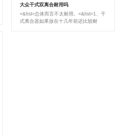
室，最后形成废气排出，就可以让三元
无法制作，需要将车辆送到修理厂或4s
造成烧机油。<&list>3、机油粘度。使用
大众干式双离合耐用吗
催化器得到清洗，排气管堵塞的情况就
店；<&list>2.车辆半轴套管防尘罩破
机油粘度过小的话，同样会有烧机油现
<&list>总体而言不太耐用。<&list>1、干
能够得到解决。
裂，破裂后会出现漏油现象，使半轴磨
象，机油粘度过小具有很好的流动性，
式离合器如果放在十几年前还比较耐
损严重，磨损的半轴容易损坏，产生异
容易窜入到气缸内，参与燃烧。<&list>
用，但是由于现在的汽车发动机动力输
响；<&list>3.稳定器的转向胶套和球头
4、机油量。机油量过多，机油压力过
出越来越高，使得干式离合器散热不足
老化，一般是使用时间过长造成的。解
大，会将部分机油压入气缸内，也会出
的缺陷也逐渐暴露出来。<&list>2、由于
决方法是更换新的质量好的转向橡胶套
现烧机油。<&list>5、机油滤清器堵塞：
干式双离合的工作环境暴露在空气中，
和球头。
会导致进气不畅，使进气压力下降，形
而离合器的散热也是通离合器罩上面的
成负压，使机油在负压的情况下吸入燃
几个小孔来进行散热。但是在行驶过程
烧室引起烧机油。<&list>6、正时齿轮或
中变速箱需要换挡，就不得不使得离合
链条磨损：正时齿轮或链条的磨损会引
器频繁工作。<&list>3、长时间的低速行
起气阀和曲轴的正时不同步。由于轮齿
驶以及过于频繁的启停，导致离合器的
或链条磨损产生的过量侧隙，使得发动
温度不断升高，而低速行驶时空气流动
机的调节无法实现：前一圈的正时和下
效率不高，无法将离合器中的热量有效
一圈可能就不一样。当气阀和活塞的运
的带走，导致离合器内部的温度不断升
动不同步时，会造成过大的机油消耗。
高，加速离合器的磨损。
解决方法：更换正时齿轮或链条。<&list
>7、内垫圈、进风口破裂：新的发动机
设计中，经常采用各种由金属和其他材