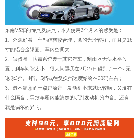
东南V5车的恃点及缺点，本人使用3个月来的感受是：
1、外观好看，车型结构较合理，漆的光泽较好，而且是16
寸的铝合金钢圈。车内空间大；
2、缺点是：防震系统差于其它汽车，刮雨器无法水平放
置，刹车间隙太小，很大问题我在2月27曰碰到了一个\"无
论你3挡。4挡。5挡或往复换挡速度始终在30码左右；
3、最不满意的一点是噪音，发动机本来就比较响，又没有
什么隔音，导致车厢内能清楚的听到发动机的声音。还有
就是偶尔的异响。