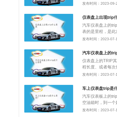
长按清零。小计里程
发布时间：2023-09-24
即用在实际燃油消
里程、tripA里
仪表盘上出现trip
个数字是不能修改
汽车仪表盘上的tr
某一段特定行程的
表的是里程，是此
方向盘trip清零。
发布时间：2023-07-17
里程很简单，就是
程显示的功能是分
汽车仪表盘上的tr
关介绍：1、汽车
仪表盘上的TRI
本次里程和总里程
程长度、或者每次
里程则有六位数，
来说就是一种自定
发布时间：2023-07-17
器内，在无电状态
算车辆的最真实油
型的机械式里程表
公里数除以加的油
器某一个齿轮上，
车上仪表盘trip
同，有部分车型当T
旋转，罩圈与指针
汽车仪表板上的tr
需要手动进行清零。
力线大小的变化，
空油箱时，到一个
样的，汽车从TR
定公里数后，到原
发布时间：2023-07-17
到总里程和TRI
公里数，再乘以1