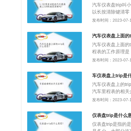
钮数字边上有TR
汽车仪表盘trip
换到TRIP档，
以长按清除键清零；
里程和累计里程是
于小计里程trip的
发布时间：2023-07-17
液晶数字显示窗，
式是百公里耗油量
计数，这可以清零
行驶的实际里程。
汽车仪表盘上面的t
除。2、通过仪表盘
汽车仪表盘上面的
每次行程之后都可以
程表的工作原理是
置的意思，作用就
里路车轮要转的圈
发布时间：2023-07-17
第一次加满油时，
的里程。汽车仪表
当前跑的里程（可
报灯；2、充电指
下）。那么这次加
车仪表盘上trip
防抱死系统指示灯
汽车仪表盘上的t
灯及报警灯；8、
汽车里程表的相关
放置在一起。转速
发布时间：2023-07-17
产生的脉冲信汽车
计本次里程和总里
仪表盘trip是什么
总里程则有六位数
仪表盘trip是
储器内，在无电状