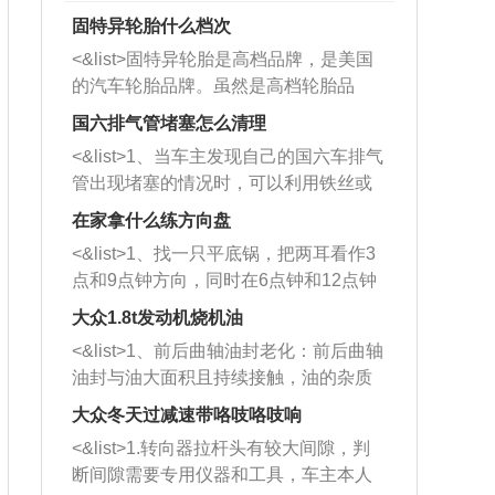
固特异轮胎什么档次
<&list>固特异轮胎是高档品牌，是美国
的汽车轮胎品牌。虽然是高档轮胎品
牌，但是中高低端的轮胎都有生产，这
国六排气管堵塞怎么清理
也是为了更好的开拓市场。
<&list>1、当车主发现自己的国六车排气
管出现堵塞的情况时，可以利用铁丝或
者是细棍，直接将杂物给取出来，如果
在家拿什么练方向盘
堵塞情况比较严重，也可以采取应急措
<&list>1、找一只平底锅，把两耳看作3
施。 <&list>2、直接利用木棍将所有的
点和9点钟方向，同时在6点钟和12点钟
杂物推到排气管里面的位置处，然后将
方向做一个标记。 <&list>2、双手握住
三元催化器拆解开，就可以将堵塞的东
大众1.8t发动机烧机油
平底锅两耳，然后往左打半圈、一圈、
西取出来。但如果是因为积碳过多引起
<&list>1、前后曲轴油封老化：前后曲轴
一圈半的练习，往右同样也要打相同的
的堵塞，就需要将三元催化器泡在草酸
油封与油大面积且持续接触，油的杂质
圈数。 <&list>3、最后强调要反复练
中进行清洗。 <&list>3、也可以利用清
和发动机内持续温度变化使其密封效果
习，这样就可以形成肌肉记忆，在真实
大众冬天过减速带咯吱咯吱响
洗剂对堵塞的情况得到解决，将清洗剂
逐渐减弱，导致渗油或漏油。<&list>2、
驾驶车辆时，不需要记忆也能打好方
放在燃油箱中，与燃油混合后，车辆启
<&list>1.转向器拉杆头有较大间隙，判
活塞间隙过大：积碳会使活塞环与缸体
向。
动时，就可以和汽油一起进入到燃烧
断间隙需要专用仪器和工具，车主本人
的间隙扩大，导致机油流入燃烧室中，