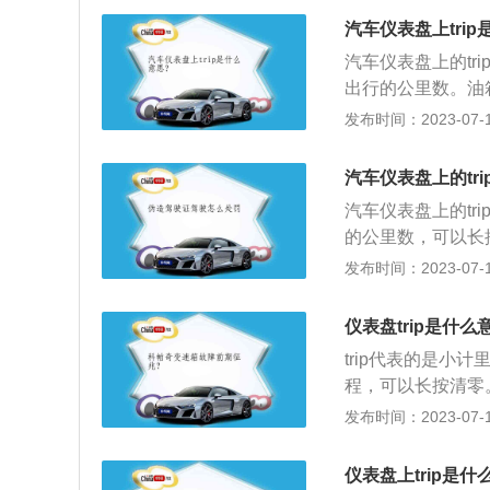
用处：短途里程可
里程。如果要重新
上次保养后至今走
汽车仪表盘上tri
上。将其与车速表
同路线的距离,以
汽车仪表盘上的tr
电流中断时产生的
出行的公里数。油
数字显示式。计算
后正常行驶，待行
发布时间：2023-07-17
外，还有一个转速
公里数，用所加燃
以解释和显示速度
油耗。2、trip
汽车仪表盘上的tr
可以长按清零。3
汽车仪表盘上的t
起。转速表是按照
的公里数，可以长
信号。4、现在轿
graph或odom
发布时间：2023-07-17
点火线圈输送过来
算方式是百公里耗
种转速表是从发电
以已行驶的实际里
仪表盘trip是什么
里）乘以100。
trip代表的是
程，可以长按清零。
般在于可以记录和
发布时间：2023-07-17
小计里程trip最
供这个参数，也就
仪表盘上trip是什