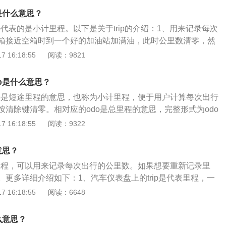
以很方便车主记录便于里程的变化而影响的事情，如可以记录
记录里程数，可按住以清除。此外，转速表一般设置在仪表板
了多少公里，更为方便的给车主提醒；可以记录同一个终点不
p是什么意思？
对称放置。转速表根据磁性原理工作。它接收点火线圈中初级
方便车主在下次行车时选择最优路线。
ip代表的是小计里程。以下是关于trip的介绍：1、用来记录每次
脉冲信号。现在汽车一般都是电子转速表，包括指针式和液晶
箱接近空箱时到一个好的加油站加满油，此时公里数清零，然
点火线圈发送的电压脉冲后，驱动指针移动或数字显示。此
驶一定公里数后，到原先的加油站再次加满燃油，记下现在的
 16:18:55
阅读：9821
表，它从发电机中提取脉冲信号，并将其发送到转速表电路，
油数量除以行驶公里数后再乘以100，即可得到该车的百公里
值。
代表的里程，是此次阶段清零前的里程，如果想要重新记录里程，
ip是什么意思？
、转速表一般设置在仪表板内。与车速里程表对称地放置在一
rip是短途里程的意思，也称为小计里程，便于用户计算每次出行
磁性原理工作，它接收点火线圈中初级电流中断时产生的脉冲
按清除键清零。相对应的odo是总里程的意思，完整形式为odo
车一般都是电子式转速表，有指针式和液晶数字显示式。它将
eter，总里程无法清零。小计里程trip最小单位是0.1公里，基本的计
 16:18:55
阅读：9322
的电压脉冲经过计算后驱动指针移动或数字显示。另外还有一
油量，厂方也是提供这个参数，也就是用在实际燃油消耗量除
机取出脉冲信号送到转速表电路解释后显示转速值。
程。即百公里耗油量等燃油消耗量（升）除以行驶里程（公
意思？
小计里程，可以用来记录每次出行的公里数。如果想要重新记录里
更多详细介绍如下：1、汽车仪表盘上的trip是代表里程，一
计算车辆实际油耗，也可以作为记录走计划路线的路程里程。
 16:18:55
阅读：6648
小单位是0.1公里，基本的计算方式是百公里耗油量，厂方也是提
是用在实际燃油消耗量除以已行驶的实际里程。按一下切换按
么意思？