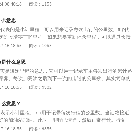
trip最小单位是0.1公里，基本的计算方式是百公里耗油量，
 08:40:18
阅读：1153
耗量除以已行驶的实际里程。里程计数有三种显示，分别是总
程和tripB里程。总里程很简单，就是提车之后所跑的里程数，而这
什么意思
的。A、B里程显示的功能是分段记录行车距离，以方便你计算
ip代表的是小计里程，可以用来记录每次出行的公里数。trip代
公里数。
次阶段清零前的里程，如果想要重新记录里程，可以通过长按
里程计数有三种显示，分别是总里程、tripA里程和tripB里程。总
 16:18:55
阅读：1058
你提车之后所跑的里程数，而这个数字是不能修改的。A、B里
段记录行车距离，以方便你计算某一段特定行程的公里数。相
ip是什么意思
里程表包括连接同一信号源的两个液晶数字显示窗，分别累计
P其实是短途里程的意思，它可以用于记录车主每次出行的累计路
。本次里程通常有四位数，供短期计数，这是可以清零的。总
保养、每次加完油之后到下一次的走过的公里数。其实简单的
不能清零，电子式里程表累积的里程数字存储在非易失性存储
义里程记录的功能，车主可以自定义所想记录的里程。假如计
 16:18:55
阅读：9982
下数据也能保存。2、汽车里程表一般在驾驶位置正前方。典
耗就可以通过该功能去实现，只需记录此次加油后一共跑过的
连接一根软轴，软轴内有一根钢丝缆，软轴另一端连接到变速
量即可得出一个最真实的油耗。但是根据每一款车型的设定不
齿轮旋转带动钢丝缆旋转，钢丝缆带动里程表置圈内一块磁铁
是什么意思？
RIP里程达到2000公里时就会自动清零，另一部分的车型则
联接并通过游丝将指针置于零位，磁铁旋转速度的快慢引起磁
ip表示小计里程。trip用于记录每次行程的公里数。当油箱接近
TRIP转换成正常里程：不同车辆的TRIP切换方法也是不一
平衡被打破，指针因此被带动。
好的加油站加油。此时，里程已清除，然后正常行驶。行驶一
IP转换成正常里程有以下两种方法：1、通过仪表盘的按钮来达
加油站重新加油，记下当前里程数，将增加的燃油量除以行驶
 16:18:55
阅读：9856
P的切换；2、关闭车辆的的定速巡航功能即可切换。短途里程的
00得到车辆的100公里油耗。行程表示的里程是本阶段清除前的