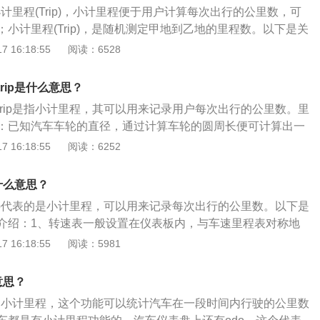
IP，是随机测定甲地到乙地的里程数。在起步之前，将里程表切
叫小计里程(Trip)，小计里程便于用户计算每次出行的公里数，可
行车时自动计数，到停车时那个数就是你想知道的里程。2、本次
小计里程(Trip)，是随机测定甲地到乙地的里程数。以下是关
两种不同的概念。汽车里程表还包括由连接同一信号源的两个
具体介绍：1、小计里程trip最小单位是0.1公里，基本的计算方
 16:18:55
阅读：6528
分别累计本次里程和总里程。本次里程通常有四位数，供短期
，厂方也是提供这个参数，也就是用在实际燃油消耗量除以已
；总里程则有六位数，不能清零。
累计里程计算的是本车总的行程数，用户用一般方法不能清
rip是什么意思？
上记录的trip里程数，可以很方便地计算出百公里油耗，而且
trip是指小计里程，其可以用来记录用户每次出行的公里数。里
清零，这时候就需要用到旁边的“reset”按键，字面翻译是重
：已知汽车车轮的直径，通过计算车轮的圆周长便可计算出一
是重置汽车仪表盘上的小计里程。3、车辆如何计算油耗：在
数，自动记录车轮转数，除以一里路对应的转数就可得到行驶
 16:18:55
阅读：6252
同时用reset清零，然后正常用车跑里程。等到下一次加油时，
盘制作了多种指示灯或警报灯，其中包括：1、冷却液液面警
称作B）就是下一次加油的量（可称作A，必须是加满油的前提
示灯；3、远近光变光指示灯；4、变速器挡位指示灯；5、制动
油的量A÷当前跑的里程B=实际油耗。
是什么意思？
；6、驱动力控制指示灯和安全气囊警报灯；7、前后雾灯指示
rip代表的是小计里程，可以用来记录每次出行的公里数。以下是
电子油门指示灯。
介绍：1、转速表一般设置在仪表板内，与车速里程表对称地
表是按照磁性原理工作的．它接收点火线圈中初级电流中断时
 16:18:55
阅读：5981
里程表包括由连接同一信号源的两个液晶数字显示窗，分别累
程。本次里程通常有四位数，供短期计数，这是可以清零的。
意思？
，不能清零，电子式里程表累积的里程数字存储在非易失性存
指的是小计里程，这个功能可以统计汽车在一段时间内行驶的公里数
态下数据也能保存。2、汽车里程表一般在驾驶位置正前方。