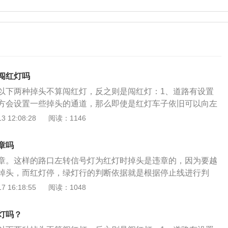
闯红灯吗
以下两种掉头不算闯红灯，反之则是闯红灯：1、道路有设置
方会设置一些掉头的通道，那么即使是红灯车子依旧可以向左
车主得注意，不要影响到其他车辆的行驶。2、道路允许红灯
 12:08:28
阅读：1146
设置有左转标志，在红灯的时候是可以继续掉头，但是一定要
走。此时驾驶人也是不需要看信号灯，假如因为看信号灯而停
章吗
扣分。此外，车辆在左转的时千万不能在斑马线上进行，要过
章。这样的路口左转信号灯为红灯时掉头是违章的，因为要越
根据《中华人民共和国道路交通安全法》规定：机动车驾驶人
掉头，而红灯停，绿灯行的判断依据就是根据停止线进行判
安全法律、法规的规定，按照操作规范安全驾驶、文明驾驶。
为是属于违章行为。掉头位置未到停止线，并且机动车道没有
 16:18:55
阅读：1048
制的精神药品或者麻醉药品，或者患有妨碍安全驾驶机动车的
，在不影响对向来车正常行驶时，是不受左转红灯限制的。还
劳影响安全驾驶的，不得驾驶机动车。任何人不得强迫、指
路上有明显标志，或引导路口，那么，此时也是可以不受左转
反道路交通安全法律、法规和机动车安全驾驶要求驾驶机动
灯吗？
安全的情况下和不要影响对向来车正常行驶时，是可以进行掉