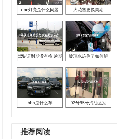
epc灯亮是什么问题
火花塞更换周期
驾驶证到期没有换,逾期
玻璃水冻住了如何解
怎么办??
决？
bba是什么车
92号95号汽油区别
推荐阅读