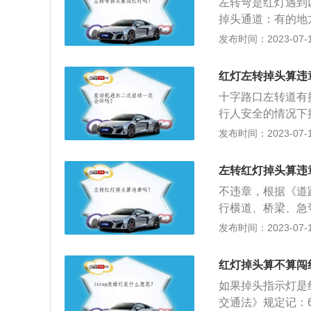
左转弯是红灯遇到
头的。其实很多车
掉头通道：有的地
表面上看起来他们
掉头，不过前提是
发布时间：2023-07-17
中间没有禁止调头
左转标志：在路边
示，在一些有明确
按照标志上的提醒
为这些路段很容易
红灯左转掉头算违
止行驶，反而会被
以掉头，不管路口
十字路口左转道有
了斑马线再左转。
灯指示而进行掉头
行人安全的情况下
禁止左转弯标志、
发布时间：2023-07-17
隧道或者容易发生
口，不要盲目探头
左转红灯掉头算违
碰撞，在车速较快
不违章，根据《道
减速，慢速探头，
行横道、桥梁、急
止掉头或者没有禁
发布时间：2023-07-17
其他车辆和行人的
的作用是引导行人
红灯掉头算不算闯
许掉头，即使在允
如果掉头指示灯是
在到达斑马线之前
交通法》规定记：
后进行掉头。如果