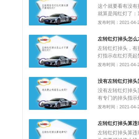
车和行人应当按照
这个就要看有没有
被放行的车辆、行
就算是闯红灯了：
是双实线，或跨越
发布时间：2021-04-26
止左转的标识的，
况下掉头，属于违
左转红灯掉头怎么
左转红灯掉头，有
灯指示在红灯亮起
多用于形容超越现
发布时间：2021-04-26
何种理由，发生闯
集闯红灯违法信息
没有左转红灯掉头
会有三张照片佐证
没有左转红灯掉头
就能明确，车辆是
有专门的掉头指示
辆在红灯过程中的
在最左侧；2、无
发布时间：2021-04-26
单独掉头指示灯的
况下随时掉头。一
左转红灯掉头算违
辆可在此区域进行
左转红灯掉头算违
果前方红灯时，后