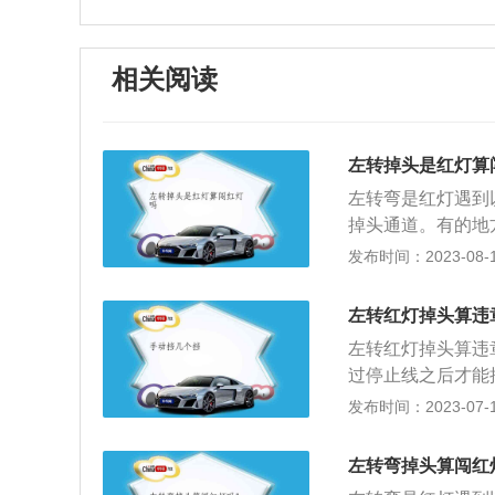
相关阅读
左转掉头是红灯算
左转弯是红灯遇到
掉头通道。有的地
掉头，不过前提是
发布时间：2023-08-13
左转标志。在路边
按照标志上的提醒
左转红灯掉头算违
止行驶，反而会被
左转红灯掉头算违
了斑马线再左转。
过停止线之后才能
应当遵守道路交通
断，因此，这种行
发布时间：2023-07-17
饮酒、服用国家管
双实线或单实线时
疾病，或者过度疲
有一种情况是，道
使、纵容驾驶人违
左转弯掉头算闯红
红灯限制，在确保
车。