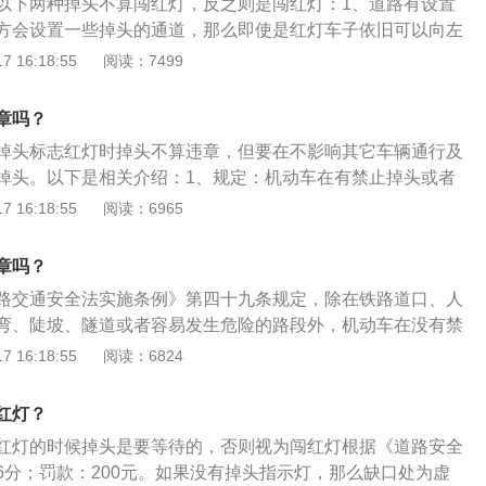
以下两种掉头不算闯红灯，反之则是闯红灯：1、道路有设置
主都有过以上的经历，在直行车道左转右转，或者直行直行。
方会设置一些掉头的通道，那么即使是红灯车子依旧可以向左
只是不按导向车道行驶，实际上可能会被判定闯红灯。在道路
车主得注意，不要影响到其他车辆的行驶。2、道路允许红灯
 16:18:55
阅读：7499
的标志，无论信号灯是否为红灯，都可以掉头的；交警部门表
设置有左转标志，在红灯的时候是可以继续掉头，但是一定要
禁止掉头或禁止左转标志的路口，机动车不得左转和掉头。因
走。此时驾驶人也是不需要看信号灯，假如因为看信号灯而停
发生危险的交通事故；但是在没有这些禁止标志的路段，是可
章吗？
扣分。此外，车辆在左转的时千万不能在斑马线上进行，要过
的信号灯是什么颜色；在允许左转的路口，也可以不考虑信号
掉头标志红灯时掉头不算违章，但要在不影响其它车辆通行及
。
掉头。以下是相关介绍：1、规定：机动车在有禁止掉头或者
标线的地点以及在铁路道口、人行横道、桥梁、急弯、陡坡、
 16:18:55
阅读：6965
危险的路段,不得掉头。2、注意事项：在没有红绿灯的十字路
。在这种路口，行人和非机动车会很随意地过路口，一旦发生
章吗？
的情况下，行人的生死很难预料。在这种路口，一定要在提前
路交通安全法实施条例》第四十九条规定，除在铁路道口、人
鸣笛，让其它交通参与者注意到自己，确认安全后再通过。
弯、陡坡、隧道或者容易发生危险的路段外，机动车在没有禁
止左转弯标志、标线的地点可以调头，但不得妨碍正常行驶的
 16:18:55
阅读：6824
通行。以下是不能掉头的情况：1、斑马线不能掉头。斑马线
安全地过马路，行人在斑马线上有优先通过权，斑马线上不允
红灯？
许掉头的路口也需要越过斑马线后才可以进行掉头操作。一般
红灯的时候掉头是要等待的，否则视为闯红灯根据《道路安全
，会有一个空格留出来给车主进行掉头，或者是越过斑马线之
6分；罚款：200元。如果没有掉头指示灯，那么缺口处为虚
将车辆停在斑马线不仅影响行人通过，而且还会被罚款200元