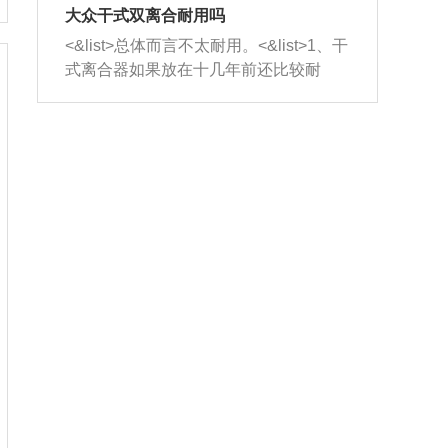
室，最后形成废气排出，就可以让三元
无法制作，需要将车辆送到修理厂或4s
造成烧机油。<&list>3、机油粘度。使用
大众干式双离合耐用吗
催化器得到清洗，排气管堵塞的情况就
店；<&list>2.车辆半轴套管防尘罩破
机油粘度过小的话，同样会有烧机油现
<&list>总体而言不太耐用。<&list>1、干
能够得到解决。
裂，破裂后会出现漏油现象，使半轴磨
象，机油粘度过小具有很好的流动性，
式离合器如果放在十几年前还比较耐
损严重，磨损的半轴容易损坏，产生异
容易窜入到气缸内，参与燃烧。<&list>
用，但是由于现在的汽车发动机动力输
响；<&list>3.稳定器的转向胶套和球头
4、机油量。机油量过多，机油压力过
出越来越高，使得干式离合器散热不足
老化，一般是使用时间过长造成的。解
大，会将部分机油压入气缸内，也会出
的缺陷也逐渐暴露出来。<&list>2、由于
决方法是更换新的质量好的转向橡胶套
现烧机油。<&list>5、机油滤清器堵塞：
干式双离合的工作环境暴露在空气中，
和球头。
会导致进气不畅，使进气压力下降，形
而离合器的散热也是通离合器罩上面的
成负压，使机油在负压的情况下吸入燃
几个小孔来进行散热。但是在行驶过程
烧室引起烧机油。<&list>6、正时齿轮或
中变速箱需要换挡，就不得不使得离合
链条磨损：正时齿轮或链条的磨损会引
器频繁工作。<&list>3、长时间的低速行
起气阀和曲轴的正时不同步。由于轮齿
驶以及过于频繁的启停，导致离合器的
或链条磨损产生的过量侧隙，使得发动
温度不断升高，而低速行驶时空气流动
机的调节无法实现：前一圈的正时和下
效率不高，无法将离合器中的热量有效
一圈可能就不一样。当气阀和活塞的运
的带走，导致离合器内部的温度不断升
动不同步时，会造成过大的机油消耗。
高，加速离合器的磨损。
解决方法：更换正时齿轮或链条。<&list
>7、内垫圈、进风口破裂：新的发动机
设计中，经常采用各种由金属和其他材