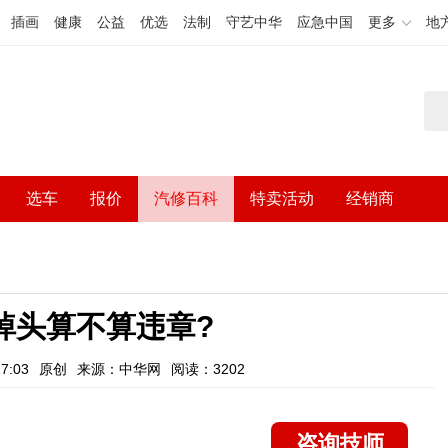
插画
健康
公益
优选
法制
守艺中华
应急中国
更多
地
选车
报价
汽修百科
特卖活动
经销商
掉头算不算违章?
7:03
原创
来源：中华网
阅读：3202
咨询技师