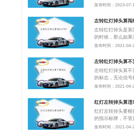
线，掉头不受信号
发布时间：2023-07-17
并扣3分。2、无
越过斑马线并受左
头左转合并车道，
如果要越过斑马线
行，不按照车道行
左转红灯掉头算闯
达道路的中心线。
速路上不按规定车
左转红灯掉头是算
使其能够通过人行
车道，不少心进入
的时候，那么如果
公路的，汽车应当
个出入口导航找回
的；2、因为根据
发布时间：2021-04-28
车道和非车道的分
使路口绿灯时，如
红灯亮时，禁止车
着人行横道进入机
时也不能掉头。这
在左转车道掉头，
人行横道。汽车甲
左转红灯掉头算不
时万不能掉头，否
心线待命的行人不
边是否有警示标志
左转红灯掉头算不
行人越过道路中心
的标志，无论信号
中间用绿化带隔开
明确禁止掉头或禁
发布时间：2021-04-28
行，在确保安全的
容易发生危险的交
可掉头：路口有明
不管路口的信号灯
红灯左转掉头算违
信号灯的指示进行
示而进行掉头。
通行车辆或者行人
红灯左转掉头要根
头：如果没有明确
的指示标牌，不管
头”指只要路口没有
驶的车辆，允许掉
发布时间：2021-04-28
情况，则可以放心
线己方一侧是虚线