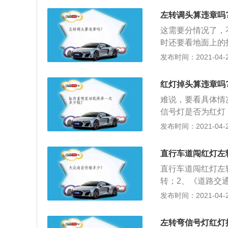
禁停网格线施划于
线，黄实线不能掉
左转调头算违章吗
他需要设置的路口
这需要分情况了，
属于违章行为。虽
时还要看地面上的
可以调头的。黄色
车道的路口，这个
发布时间：2021-04-28
掉头信号灯：这个
没有掉头专用调头
掉头。禁左和允许
只要没有禁止掉头
头”不等同“禁止
红灯掉头算违章吗
号灯的限制，不影
管在任何情况下都
难说，要看具体情
有黄色虚实线，如
止左转”的指示牌
信号灯是否为红灯
可以掉头的。
因为左转和掉头的
或禁止左转标志的
发布时间：2021-04-27
左转车道，如果是
的交通事故；3、
定要先让直行的车
号灯是什么颜色；
直行车道闯红灯左
承担全部事故责任
头。
辆选择车道，最左
直行车道闯红灯左
即使是没有明确禁
转；2、《道路交
灯表示；3、绿灯
发布时间：2021-04-26
辆、行人通行；4
时，禁止车辆通行
左转弯信号灯红灯