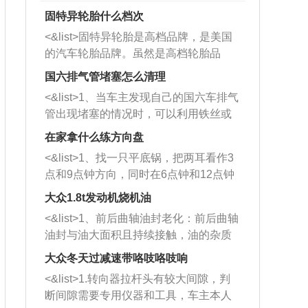
固特异轮胎什么档次
<&list>固特异轮胎是高档品牌，是美国
的汽车轮胎品牌。虽然是高档轮胎品
牌，但是中高低端的轮胎都有生产，这
国六排气管堵塞怎么清理
也是为了更好的开拓市场。
<&list>1、当车主发现自己的国六车排气
管出现堵塞的情况时，可以利用铁丝或
者是细棍，直接将杂物给取出来，如果
在家拿什么练方向盘
堵塞情况比较严重，也可以采取应急措
<&list>1、找一只平底锅，把两耳看作3
施。 <&list>2、直接利用木棍将所有的
点和9点钟方向，同时在6点钟和12点钟
杂物推到排气管里面的位置处，然后将
方向做一个标记。 <&list>2、双手握住
三元催化器拆解开，就可以将堵塞的东
大众1.8t发动机烧机油
平底锅两耳，然后往左打半圈、一圈、
西取出来。但如果是因为积碳过多引起
<&list>1、前后曲轴油封老化：前后曲轴
一圈半的练习，往右同样也要打相同的
的堵塞，就需要将三元催化器泡在草酸
油封与油大面积且持续接触，油的杂质
圈数。 <&list>3、最后强调要反复练
中进行清洗。 <&list>3、也可以利用清
和发动机内持续温度变化使其密封效果
习，这样就可以形成肌肉记忆，在真实
大众冬天过减速带咯吱咯吱响
洗剂对堵塞的情况得到解决，将清洗剂
逐渐减弱，导致渗油或漏油。<&list>2、
驾驶车辆时，不需要记忆也能打好方
放在燃油箱中，与燃油混合后，车辆启
<&list>1.转向器拉杆头有较大间隙，判
活塞间隙过大：积碳会使活塞环与缸体
向。
动时，就可以和汽油一起进入到燃烧
断间隙需要专用仪器和工具，车主本人
的间隙扩大，导致机油流入燃烧室中，