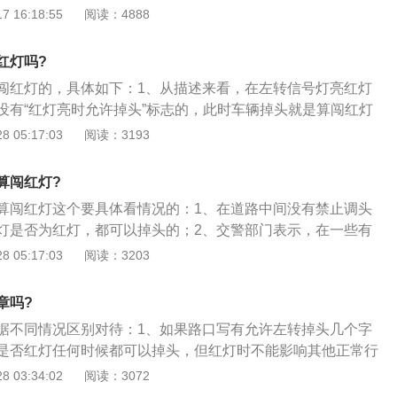
灯影响也不用越过斑马线，如果缺口处为实线，那么掉头就要
 16:18:55
阅读：4888
左转车道时不能掉头。如果路口最左侧车道并不是掉头车道、掉
转信号灯的影响。直接掉头的话会被拍照或者现场交警处罚。
而是直行车道则不能掉头。左侧机动车道是直行车道只允许直
掉头需要礼让行人：行人走在道路右侧的人行横道上，没有到
驶将会处20元以上200元以下的罚款，在高速公路或者城市快
红灯吗?
在左侧道路上行驶的车辆要减速慢行，在确保安全的基础上，
道行驶还会记3分。因此进入路口是一定要多加留意自己当前
闯红灯的，具体如下：1、从描述来看，在左转信号灯亮红灯
横道；行人在自动车道和非自动车道的边界线外等待。未进入
其他行驶方向的车道，只能“将错就错”，补救方法可以在下一
没有“红灯亮时允许掉头”标志的，此时车辆掉头就是算闯红灯
减速慢行，在确保安全的基础上可以通过人行横道；行人越过
自己的道路。3、有禁止掉头或禁止左转指示牌不能掉头。即
《道路交通安全法实施条例》中的规定：机动车信号灯表示：
 05:17:03
阅读：3193
界线时，汽车不停车通行属于违法行为，应予以处罚；行人沿
果路口标牌显示不能掉头则不能掉头，禁止左转或者左转红灯
辆通行；3、由于机动车掉头有左转性质，一般情况下都需要
动车甲车道后，机动车乙减速慢行，在确保安全的基础上通过
种有明确指示不能掉头，通常还会存在一些电子违章拍摄，此
所以此时掉头，就会算闯红灯的。
不停车准许通行的，属于违法行为，应当给予处罚；在道路中
算闯红灯?
则扣分处罚，平时的预防方法就是进入路口尽量减速，观察旁
进入汽车车道，汽车不停车通行属于违法行为，应予以处罚；
、违章摄像等，谨慎安全行车。
算闯红灯这个要具体看情况的：1、在道路中间没有禁止调头
线进入车道，不停车放行属于违法行为，应当予以处罚；道路
灯是否为红灯，都可以掉头的；2、交警部门表示，在一些有
行人。步行者在道路中间的停车区域待机时，汽车必须减速慢
止左转标志的路口，机动车不得左转和掉头。因为这些路段很
 05:17:03
阅读：3203
基础上通过人行横道。可以掉头的情况：路口有调头指示标志
通事故；3、但是在没有这些禁止标志的路段，是可以掉头，
确的调头指示标志则可以进行调头;有调头信号灯的，需要按照
是什么颜色；4、在允许左转的路口，也可以不考虑信号灯指
章吗?
调头。如果没有信号灯的话，需根据具体情况，在不妨碍其它
的情况下进行掉头。路口没有明确禁止调头、左转标志的可调
据不同情况区别对待：1、如果路口写有允许左转掉头几个字
标明禁止调头的地点则可以调头。这里的“没有明确表明禁止调
是否红灯任何时候都可以掉头，但红灯时不能影响其他正常行
“禁止调头标志”、“禁止左转标志”、路中央不是实线等这几种
头路口的另一个特征是无禁止掉头或禁止左转标志，路口分道
 03:34:02
阅读：3072
大胆的调头。黄色网格线也可以调头：黄色网格线实际上就是
；2、带有掉头箭头灯的路口以箭头灯为准；3、看路中间标