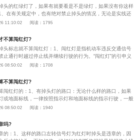
机动车信号灯的表示通行。红灯亮时，右转弯的车辆在不妨碍
掉头的红绿灯了，如果有就要看是不是绿灯，如果没有你这样
人通行的情况下，可以通行。
1、在有关规定中，也有绝对禁止掉头的情况，无论是实线还
人行横道，车辆都不可以掉头；2、道路中有禁止掉头或者禁
 11:10:02
阅读：1795
也都是不可以掉头的；3、跨越双实线或者在有禁止标识的情
反禁令标线指示行驶，应当各扣3分和罚款200元。
才不算闯红灯?
掉头标志就不算闯红灯：1、闯红灯是指机动车违反交通信号
禁止通行时越过停止线并继续行驶的行为。“闯红灯”的引申义
有规则办事或其他一些违反法律或道德规范的行为；2、无论
 08:50:02
阅读：1708
红灯违法行为，都会依法处罚。不过，路口的视频设备每次采
也很谨慎，需要“三堂会审”，也就是说，认定一辆车闯红灯，
算不算闯红灯?
。分别在车辆过线前，过线后和驶入路口；3、“驶入路口这张
算闯红灯的：1、有掉头灯的路口：无论什么样的路口，如果
否在红灯情况下强行通过。”民警介绍，3张照片会明显记录车
灯或地面标线，一律按照指示灯和地面标线的指示行驶，一般
位置移动。
掉头灯有左转灯的路口：一般来说，只要没有禁止掉头标识或
 08:50:02
阅读：1940
情况下，机动车均可以在不影响正常行驶车辆及保证安全的情
般道路中的中央隔离带也会在接近路口时由实线变为虚线，车
章吗?
掉头；3、黄色网格区域：黄色网格线区域代表禁止停车，如
章的：1、这样的路口左转信号灯为红灯时掉头是违章的，因
方车辆应该避让开此块区域。但在这一区域掉头是被允许的，