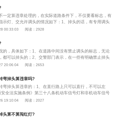
易发生因临时停车造成堵塞的交叉路口、重要单位出入口及其
头，掉头算违章。
?
等。任何车辆在禁停网格线上停车(包括停车等候交通灯)，都
不一定算违章处理的，在实际道路条件下，不仅要看标志，有
然在黄色网格线区域车辆不能停车，但在黄色网格线区域确是
指示灯、交允许调头的情况如下：1、掉头的话，有专用调头
网格线只要未设路中隔离护栏，就等同于“允许调头”。路口有
可以保证安全情况掉头就可以了，无需等待左转向灯的；2、
 00:33:03
阅读：2928
很好理解，如果有掉头信号灯，那就要看信号灯了，绿灯才能
车道的路口，但有左转灯的路口且画有黄色虚实线一般来说，
掉头标志同时出现：是允许掉头但是禁止左转的，不过“禁止掉
标识或单独掉头指示灯和黄色虚实线的情况下，机动车不受信
左转”。路口掉头时要注意：观察路面标线，如果是实线的话，不
?
响正常行驶车辆，保证安全，在任何时候都可以掉头；3、禁
不得掉头，应该继续往前行驶寻找合适掉头地点。前方设有“禁
况的，具体如下：1、在道路中间没有禁止调头的标志，无论
果道路上有黄色虚实线，位于车辆虚线一侧，那么这些车辆是
，此时就算没有提到禁止掉头，也是无法在该路口进行掉头的，
，都可以掉头的；2、交警部门表示，在一些有明确禁止掉头
动作很相似，掉头之前肯定都要先左转。掉头必须在最内侧的
路口，机动车不得左转和掉头。因为这些路段很容易发生危险
 20:06:04
阅读：2653
在第二条左转车道的话，也不能在这个路口进行掉头。掉头一
但是在没有这些禁止标志的路段，是可以掉头，不管路口的信
辆，在不干预直行车辆正常行驶的情况下才进行掉头，否则会
4、在允许左转的路口，也可以不考虑信号灯指示而进行掉
转弯掉头算违章吗?
。一般靠近路口停止线处，车道内都会画有引导箭头供行驶车
侧车道不都是左转箭头的，部分道路上如果出现直行箭头的，
转弯掉头算违章的：1、在直行路上只可以直行，不可以左
止掉头等标志，也是不允许掉头的。
通安全法实施条例》第三十八条机动车信号灯和非机动车信号
亮时，准许车辆通行，但转弯的车辆不得妨碍被放行的直行车
 19:10:04
阅读：2027
、黄灯亮时，已越过停止线的车辆可以继续通行；5、红灯亮
。在未设置非机动车信号灯和人行横道信号灯的路口，非机动
掉头算不算闯红灯?