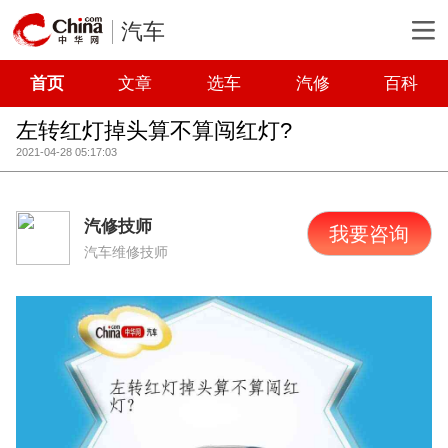
汽车
首页
文章
选车
汽修
百科
左转红灯掉头算不算闯红灯?
2021-04-28 05:17:03
汽修技师
我要咨询
汽车维修技师